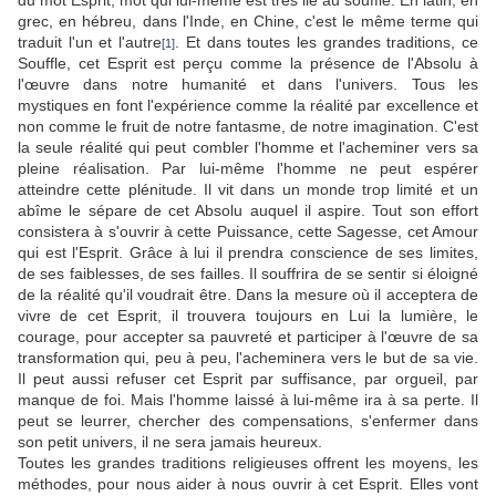
du mot Esprit, mot qui lui-même est très lié au souffle. En latin, en
grec, en hébreu, dans l'Inde, en Chine, c'est le même terme qui
traduit l'un et l'autre
. Et dans toutes les grandes traditions, ce
[1]
Souffle, cet Esprit est perçu comme la présence de l'Absolu à
l'œuvre dans notre humanité et dans l'univers. Tous les
mystiques en font l'expérience comme la réalité par excellence et
non comme le fruit de notre fantasme, de notre imagination. C'est
la seule réalité qui peut combler l'homme et l'acheminer vers sa
pleine réalisation. Par lui-même l'homme ne peut espérer
atteindre cette plénitude. Il vit dans un monde trop limité et un
abîme le sépare de cet Absolu auquel il aspire. Tout son effort
consistera à s'ouvrir à cette Puissance, cette Sagesse, cet Amour
qui est l'Esprit. Grâce à lui il prendra conscience de ses limites,
de ses faiblesses, de ses failles. Il souffrira de se sentir si éloigné
de la réalité qu'il voudrait être. Dans la mesure où il acceptera de
vivre de cet Esprit, il trouvera toujours en Lui la lumière, le
courage, pour accepter sa pauvreté et participer à l'œuvre de sa
transformation qui, peu à peu, l'acheminera vers le but de sa vie.
Il peut aussi refuser cet Esprit par suffisance, par orgueil, par
manque de foi. Mais l'homme laissé à lui-même ira à sa perte. Il
peut se leurrer, chercher des compensations, s'enfermer dans
son petit univers, il ne sera jamais heureux.
Toutes les grandes traditions religieuses offrent les moyens, les
méthodes, pour nous aider à nous ouvrir à cet Esprit. Elles vont