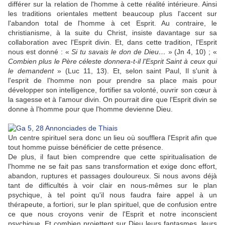
différer sur la relation de l'homme à cette réalité intérieure. Ainsi
les traditions orientales mettent beaucoup plus l'accent sur
l'abandon total de l'homme à cet Esprit. Au contraire, le
christianisme, à la suite du Christ, insiste davantage sur sa
collaboration avec l'Esprit divin. Et, dans cette tradition, l'Esprit
nous est donné : «
Si tu savais le don de Dieu…
» (Jn 4, 10) ; «
Combien plus le Père céleste donnera-t-il l'Esprit Saint à ceux qui
le demandent
» (Luc 11, 13). Et, selon saint Paul, Il s'unit à
l'esprit de l'homme non pour prendre sa place mais pour
développer son intelligence, fortifier sa volonté, ouvrir son cœur à
la sagesse et à l'amour divin. On pourrait dire que l'Esprit divin se
donne à l'homme pour que l'homme devienne Dieu.
Un centre spirituel sera donc un lieu où soufflera l'Esprit afin que
tout homme puisse bénéficier de cette présence.
De plus, il faut bien comprendre que cette spiritualisation de
l'homme ne se fait pas sans transformation et exige donc effort,
abandon, ruptures et passages douloureux. Si nous avons déjà
tant de difficultés à voir clair en nous-mêmes sur le plan
psychique, à tel point qu'il nous faudra faire appel à un
thérapeute, a fortiori, sur le plan spirituel, que de confusion entre
ce que nous croyons venir de l'Esprit et notre inconscient
psychique. Et combien projettent sur Dieu leurs fantasmes, leurs