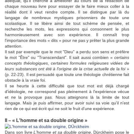
adéquat, qu'il cherche à améliorer au cours de la rédaction de
chaque nouveau livre pour essayer de le faire mieux coller à la
réalité dont il veut rendre compte. Il se distingue par là du
langage de nombreux mystiques prisonniers de toute une
scolastique. Il se libère ainsi de tout schème de pensée, et
recherche les mots, les expressions qui consonnent le plus
harmonieusement avec son expérience. Il connaît trop
l'importance des mots « dits » pour ne pas y prêter la plus grande
attention.
Il sait par exemple que le mot "Dieu" a perdu son sens et préfère
le mot "Être" ou "Transcendant". Il sait aussi combien «
certains
concepts théologiques, certaines formules religieuses vidées de
leurs substances ont été à l'origine de la crise actuelle de la foi
»
(p. 22-23). Il est persuadé que toute une théologie chrétienne fait
obstacle à la vraie foi.
Il se heurte à cette difficulté que tout mot est déjà chargé
d'idéologie, ne correspond pas pleinement à l'expérience vécue
et ne la provoque pas. Nous atteignons là la limite de tout
langage. Mais je puis affirmer, pour avoir suivi sa voie qu'il n'est
rien de ce qui est écrit qui ne soit le fruit d'une expérience.
II – « L'homme et sa double origine »
Dans son livre
L'homme et sa double origine
, Dürckheim pose le