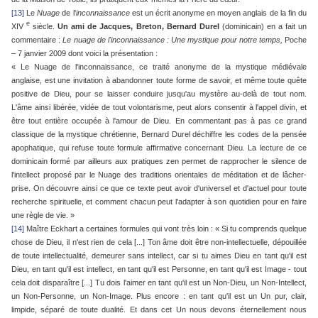
[13]
Le
Nuage
de l'
inconnaissance
est un écrit anonyme en moyen anglais de la fin du
e
XIV
siècle.
Un ami de Jacques, Breton, Bernard Durel
(dominicain) en a fait un
commentaire :
Le nuage de l'inconnaissance : Une mystique pour notre temps,
Poche
– 7 janvier 2009 dont voici la présentation :
« Le Nuage de l'inconnaissance, ce traité anonyme de la mystique médiévale
anglaise, est une invitation à abandonner toute forme de savoir, et même toute quête
positive de Dieu, pour se laisser conduire jusqu'au mystère au-delà de tout nom.
L'âme ainsi libérée, vidée de tout volontarisme, peut alors consentir à l'appel divin, et
être tout entière occupée à l'amour de Dieu. En commentant pas à pas ce grand
classique de la mystique chrétienne, Bernard Durel déchiffre les codes de la pensée
apophatique, qui refuse toute formule affirmative concernant Dieu. La lecture de ce
dominicain formé par ailleurs aux pratiques zen permet de rapprocher le silence de
l'intellect proposé par le Nuage des traditions orientales de méditation et de lâcher-
prise. On découvre ainsi ce que ce texte peut avoir d'universel et d'actuel pour toute
recherche spirituelle, et comment chacun peut l'adapter à son quotidien pour en faire
une règle de vie. »
[14]
Maître Eckhart a certaines formules qui vont très loin : « Si tu comprends quelque
chose de Dieu, il n'est rien de cela [...] Ton âme doit être non-intellectuelle, dépouillée
de toute intellectualité, demeurer sans intellect, car si tu aimes Dieu en tant qu'il est
Dieu, en tant qu'il est intellect, en tant qu'il est Personne, en tant qu'il est Image - tout
cela doit disparaître [...] Tu dois l'aimer en tant qu'il est un Non-Dieu, un Non-Intellect,
un Non-Personne, un Non-Image. Plus encore : en tant qu'il est un Un pur, clair,
limpide, séparé de toute dualité. Et dans cet Un nous devons éternellement nous