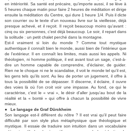
en intériorité. Sa santé est précaire, qu'importe aussi, il se lève à
5 heures chaque matin pour faire 2 heures de méditation et dirige
ensuite la méditation du Centre, qui dure 1 heure 1/4. Puis il dicte
son courrier ou le texte d'un nouveau livre sur la vieillesse, déjà
presque achevé, et il reçoit. Il reçoit beaucoup moins qu'avant :
cinq ou six personnes, c'est déjà beaucoup. Le soir, il repart dans
la solitude : un petit chalet perché dans la montagne.
Est-il vraiment si loin du monde ? Comme tout mystique
authentique il connaît bien le monde, aussi bien de l'intérieur que
de l'extérieur. Il en connaît les limites, mais aussi les appels. Ni
théologien, ni homme politique, il est avant tout un sage, c'est-à-
dire un homme capable de comprendre, d'éclairer, de guider.
Rien ne le choque ni ne le scandalise, il voit le monde tel qu'il est,
les gens tels qu'ils sont. Au lieu de porter un jugement, il offre à
tous la possibilité de se dépasser. Il discerne, il éclaire, il ouvre
des voies là où l'on croit voir une impasse. Au fond, ce qui le
caractérise, c'est le « vrai », le désir d'aller jusqu'au bout de la
réalité et la « bonté » qui offre à chacun la possibilité de vivre
mieux.
● Le langage de Graf Dürckheim
Son langage est-il différent du nôtre ? Il est vrai qu'il peut faire
difficulté par son style plus métaphysique que théologique et
mystique. Il essaie de traduire son intuition dans un vocabulaire