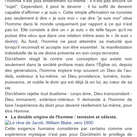
l'homme n'est plus entièrement lui-même : il n'est pas encore un
"sujet". Cependant, il peut le devenir : il lui suffit de devenir
capable d'affirmer « je suis ». Cette simple affirmation ne consiste
pas seulement à dire « je suis moi » car dire "je suis moi" situe
l'homme dans le monde uniquement par rapport à ce qui n'est
pas lui. Elle consiste à dire un « je suis » de telle façon qu'il ne
puisse être vécu que dans une relation intime avec le « Je suis »
divin
. Au fond, l'homme ne peut atteindre sa maturité que
[9]
lorsqu'il reconnaît et accepte son être essentiel : la manifestation
individuelle de la vie divine présente en son corps terrestre.
Dürckheim réagit là contre une conception qui existe non
seulement dans la société profane mais dans l'Église où, depuis
des générations, l'homme implore trop souvent un Dieu de l'au-
delà, extérieur à lui-même, un Dieu providence, lumière, toute-
puissance, et oublie le divin qui est déjà là en lui, au cœur de sa
vie.
Dürckheim rejette tout dualisme : corps-âme, Dieu transcendant -
Dieu immanent, extérieur-intérieur. Il demande à l'homme de
faire l'expérience du divin pour devenir réellement lui-même, pour
être Homme.
● La double origine de l'homme : terrestre et céleste.
Cette exigence humaine considérée par certains comme une
expérience mystique n'est pas pour Dürckheim le privilège de