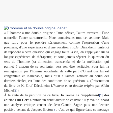
« L'homme a une double origine : l'une céleste, l'autre terrestre ; l'une
naturelle, l'autre surnaturelle. Nous connaissons tous cet axiome. Mais
que faire pour le prendre sérieusement comme l'expression d'une
promesse, d'une expérience et d'une vocation ? K.G. Dürckheim tente ici
de répondre à cette question qui engage toute la vie, en s'appuyant sur sa
longue expérience de thérapeute, et sans jamais séparer la question du
sens de l'homme (sa dimension transcendante) de la méditation qui
permet à chacun de se réorienter vers son être véritable. Pour lui, la
réintégration par l'homme occidental de cette part d'Orient qui lui est
congénitale et inaliénable, mais qu'il a laissée s'étioler au cours des
derniers siècles, est l'une des conditions de sa guérison. » (Présentation
du livre de K. Graf Dürckheim
L'homme et sa double origine
par Albin
Michel
)
[1]
À la suite de la parution de ce livre,
la revue Le Supplément
des
[2]
éditions du Cerf
a publié un débat autour de ce livre : il y avait d''abord
une analyse critique venant de Jean-Claude Sagne puis une lecture
positive venant de Jacques Breton
, c'est ce qui figure dans ce message
[3]