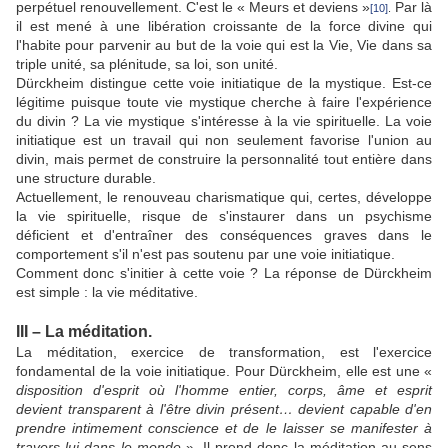
perpétuel renouvellement. C'est le « Meurs et deviens »
Par là
[10]
.
il est mené à une libération croissante de la force divine qui
l'habite pour parvenir au but de la voie qui est la Vie, Vie dans sa
triple unité, sa plénitude, sa loi, son unité.
Dürckheim distingue cette voie initiatique de la mystique. Est-ce
légitime puisque toute vie mystique cherche à faire l'expérience
du divin ? La vie mystique s'intéresse à la vie spirituelle. La voie
initiatique est un travail qui non seulement favorise l'union au
divin, mais permet de construire la personnalité tout entière dans
une structure durable.
Actuellement, le renouveau charismatique qui, certes, développe
la vie spirituelle, risque de s'instaurer dans un psychisme
déficient et d'entraîner des conséquences graves dans le
comportement s'il n'est pas soutenu par une voie initiatique.
Comment donc s'initier à cette voie ? La réponse de Dürckheim
est simple : la vie méditative.
III – La méditation.
La méditation, exercice de transformation, est l'exercice
fondamental de la voie initiatique. Pour Dürckheim, elle est une «
disposition d'esprit où l'homme entier, corps, âme et esprit
devient transparent à l'être divin présent… devient capable d'en
prendre intimement conscience et de le laisser se manifester à
travers lui dans le monde
». Il prend donc la méditation au sens