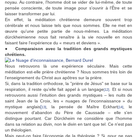
noyau. Au contraire, l'homme doit se vider de lui-même, de toute
pensée consciente, de toute image pour s'ouvrir à l'Être et se
laisser transformer par lui.
En effet, la méditation chrétienne demeure souvent trop
cérébrale et nous laisse tels que nous sommes. Elle ne met en
œuvre qu'une petite partie de nous-mêmes. La méditation
dürckheimienne nous fait renaître à la vie nouvelle en nous
faisant faire l'expérience du « meurs et deviens ».
● Comparaison avec la tradition des grands mystiques
chrétiens.
Nous retrouvons là une expérience séculaire. Mais cette
méditation est-elle prière chrétienne ? Nous sommes très loin de
l'enseignement du Christ aux apôtres sur la prière.
Si, dans la tradition orthodoxe, la "prière de Jésus" se base sur la
respiration, il reste qu'elle fait appel à un langage
. Et si nous
[12]
retrouvons aussi l'intuition des grands mystiques – les nuits de
saint Jean de la Croix, les « nuages de l'inconnaissance » du
mystique anglais
[
, la pensée de Maître Eckhart
, le
13]
[14]
mouvement d'abandon du Père de Caussade – elle s'en
distingue pourtant. Car Dürckheim ne considère que l'homme
dans sa relation au divin, non le divin en tant que tel. Ce n'est pas
un théologien.
Mais peut-on faire l'économie de la théologie ? Si, pour ne pas