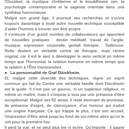
l'Occident, la mystique chrétienne et le bouddhisme zen, la
psychologie contemporaine et la sagesse orientale dans une
synthèse harmonieuse.
Malgré son grand âge, il poursuit ses recherches et s'ouvre
toujours davantage à toute autre nouvelle technique susceptible
d'aider l'homme à trouver son être propre.
Il s'entoure d'un grand nombre de collaborateurs qui apportent
de nouvelles pratiques : dessin méditatif, travail de l'argile,
musique, expression corporelle, gestalt thérapie… Todtmoos-
Rutte devient un véritable centre de thérapie, mais centre
original, car il est le seul à développer le sens vertical en même
temps que l'horizontal, la relation humaine en même temps que
la relation à l'Être transcendant.
● La personnalité de Graf Dürckheim.
Et, malgré cette diversité des techniques, règne un esprit
commun qui fait du Centre une véritable famille dont Dürckheim
est le guide. Il n'est pas un gourou, ni un supérieur religieux, ni
même un maître, mais il s'impose à tous par une présence d'être
exceptionnel. Malgré ses 82 ans
, il reste étonnant de jeunesse,
[8]
de présence d'esprit, de clairvoyance, d'un humour qui traduit
une origine française. Ce qui frappe le plus, c'est son accueil,
l'impression d'être aimé jusqu'au fond de soi-même alors qu'on le
voit pour la première fois.
Il perd la vue, et ne peut plus lire ni écrire. Qu'importe : il gagne