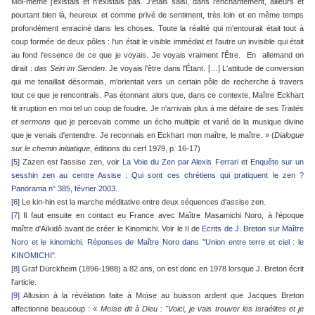
Moi-même j'existais et n'existais pas. J'étais saisi, dans l'enchantement, ailleurs et
pourtant bien là, heureux et comme privé de sentiment, très loin et en même temps
profondément enraciné dans les choses. Toute la réalité qui m'entourait était tout à
coup formée de deux pôles : l'un était le visible immédiat et l'autre un invisible qui était
au fond l'essence de ce que je voyais. Je voyais vraiment l'Être. En allemand on
dirait :
das Sein im Sienden
. Je voyais l'être dans l'Étant. […] L'attitude de conversion
qui me tenaillait désormais, m'orientait vers un certain pôle de recherche à travers
tout ce que je rencontrais. Pas étonnant alors que, dans ce contexte, Maître Eckhart
fit irruption en moi tel un coup de foudre. Je n'arrivais plus à me défaire de ses
Traités
et sermons
que je percevais comme un écho multiple et varié de la musique divine
que je venais d'entendre. Je reconnais en Eckhart mon maître, le maître. » (
Dialogue
sur le chemin initiatique
, éditions du cerf 1979, p. 16-17)
[5]
Zazen est l'assise zen, voir
La Voie du Zen par Alexis Ferrari
et
Enquête sur un
sesshin zen au centre Assise : Qui sont ces chrétiens qui pratiquent le zen ?
Panorama n° 385, février 2003
.
[6]
Le kin-hin est la marche méditative entre deux séquences d'assise zen.
[7]
Il faut ensuite en contact eu France avec Maître Masamichi Noro, à l'époque
maître d'Aïkidô avant de créer le Kinomichi. Voir le II de
Ecrits de J. Breton sur Maître
Noro et le kinomichi. Réponses de Maître Noro dans "Union entre terre et ciel : le
KINOMICHI"
.
[8]
Graf Dürckheim (1896-1988) a 82 ans, on est donc en 1978 lorsque J. Breton écrit
l'article.
[9]
Allusion à la révélation faite à Moïse au buisson ardent que Jacques Breton
affectionne beaucoup : «
Moïse dit à Dieu : "Voici, je vais trouver les Israélites et je