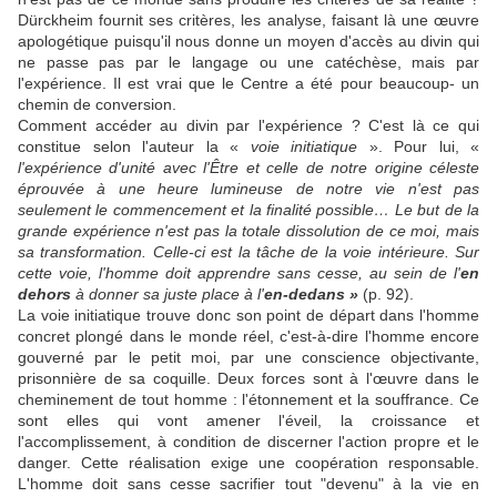
Dürckheim fournit ses critères, les analyse, faisant là une œuvre
apologétique puisqu'il nous donne un moyen d'accès au divin qui
ne passe pas par le langage ou une catéchèse, mais par
l'expérience. Il est vrai que le Centre a été pour beaucoup- un
chemin de conversion.
Comment accéder au divin par l'expérience ? C'est là ce qui
constitue selon l'auteur la «
voie initiatique
». Pour lui, «
l'expérience d'unité avec l'Être et celle de notre origine céleste
éprouvée à une heure lumineuse de notre vie n'est pas
seulement le commencement et la finalité possible… Le but de la
grande expérience n'est pas la totale dissolution de ce moi, mais
sa transformation. Celle-ci est la tâche de la voie intérieure. Sur
cette voie, l'homme doit apprendre sans cesse, au sein de l'
en
dehors
à donner sa juste place à l'
en-dedans »
(p. 92).
La voie initiatique trouve donc son point de départ dans l'homme
concret plongé dans le monde réel, c'est-à-dire l'homme encore
gouverné par le petit moi, par une conscience objectivante,
prisonnière de sa coquille. Deux forces sont à l'œuvre dans le
cheminement de tout homme : l'étonnement et la souffrance. Ce
sont elles qui vont amener l'éveil, la croissance et
l'accomplissement, à condition de discerner l'action propre et le
danger. Cette réalisation exige une coopération responsable.
L'homme doit sans cesse sacrifier tout "devenu" à la vie en