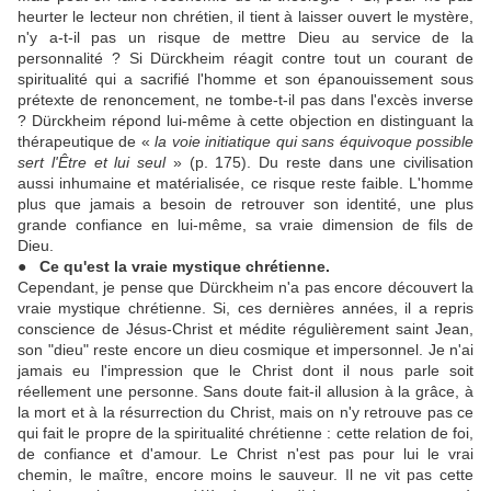
heurter le lecteur non chrétien, il tient à laisser ouvert le mystère,
n'y a-t-il pas un risque de mettre Dieu au service de la
personnalité ? Si Dürckheim réagit contre tout un courant de
spiritualité qui a sacrifié l'homme et son épanouissement sous
prétexte de renoncement, ne tombe-t-il pas dans l'excès inverse
? Dürckheim répond lui-même à cette objection en distinguant la
thérapeutique de «
la voie initiatique qui sans équivoque possible
sert l'Être et lui seul
» (p. 175). Du reste dans une civilisation
aussi inhumaine et matérialisée, ce risque reste faible. L'homme
plus que jamais a besoin de retrouver son identité, une plus
grande confiance en lui-même, sa vraie dimension de fils de
Dieu.
● Ce qu'est la vraie mystique chrétienne.
Cependant, je pense que Dürckheim n'a pas encore découvert la
vraie mystique chrétienne. Si, ces dernières années, il a repris
conscience de Jésus-Christ et médite régulièrement saint Jean,
son "dieu" reste encore un dieu cosmique et impersonnel. Je n'ai
jamais eu l'impression que le Christ dont il nous parle soit
réellement une personne. Sans doute fait-il allusion à la grâce, à
la mort et à la résurrection du Christ, mais on n'y retrouve pas ce
qui fait le propre de la spiritualité chrétienne : cette relation de foi,
de confiance et d'amour. Le Christ n'est pas pour lui le vrai
chemin, le maître, encore moins le sauveur. Il ne vit pas cette