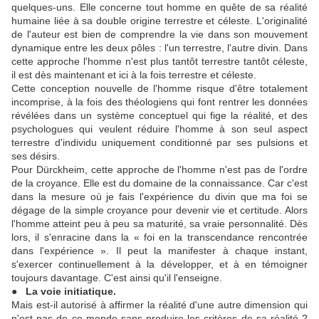
quelques-uns. Elle concerne tout homme en quête de sa réalité
humaine liée à sa double origine terrestre et céleste. L'originalité
de l'auteur est bien de comprendre la vie dans son mouvement
dynamique entre les deux pôles : l'un terrestre, l'autre divin. Dans
cette approche l'homme n'est plus tantôt terrestre tantôt céleste,
il est dès maintenant et ici à la fois terrestre et céleste.
Cette conception nouvelle de l'homme risque d'être totalement
incomprise, à la fois des théologiens qui font rentrer les données
révélées dans un système conceptuel qui fige la réalité, et des
psychologues qui veulent réduire l'homme à son seul aspect
terrestre d'individu uniquement conditionné par ses pulsions et
ses désirs.
Pour Dürckheim, cette approche de l'homme n'est pas de l'ordre
de la croyance. Elle est du domaine de la connaissance. Car c'est
dans la mesure où je fais l'expérience du divin que ma foi se
dégage de la simple croyance pour devenir vie et certitude. Alors
l'homme atteint peu à peu sa maturité, sa vraie personnalité. Dès
lors, il s'enracine dans la « foi en la transcendance rencontrée
dans l'expérience ». Il peut la manifester à chaque instant,
s'exercer continuellement à la développer, et à en témoigner
toujours davantage. C'est ainsi qu'il l'enseigne.
● La voie initiatique.
Mais est-il autorisé à affirmer la réalité d'une autre dimension qui
n'est pas de ce monde sans produire les critères de sa réalité ?