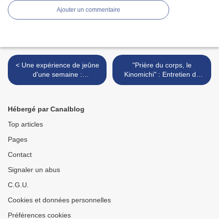
Ajouter un commentaire
< Une expérience de jeûne
"Prière du corps, le
d'une semaine :
Kinomichi" : Entretien de
témoignage de G. Cacot
Pierre Willequet avec
(animatrice) et d'un
Maître Masamichi NORO,
participant
revue Source n° 23, 1989 >
Hébergé par Canalblog
Top articles
Pages
Contact
Signaler un abus
C.G.U.
Cookies et données personnelles
Préférences cookies