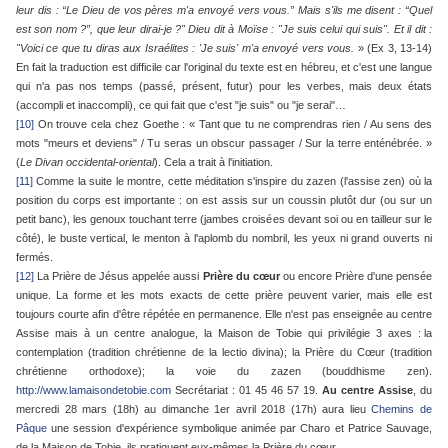
leur dis : “Le Dieu de vos pères m'a envoyé vers vous.” Mais s'ils me disent : “Quel
est son nom ?”, que leur dirai-je ?" Dieu dit à Moïse : "Je suis celui qui suis". Et il dit :
"Voici ce que tu diras aux Israélites : 'Je suis' m'a envoyé vers vous.
» (Ex 3, 13-14)
En fait la traduction est difficile car l'original du texte est en hébreu, et c'est une langue
qui n'a pas nos temps (passé, présent, futur) pour les verbes, mais deux états
(accompli et inaccompli), ce qui fait que c'est "je suis" ou "je serai"…
[10]
On trouve cela chez Goethe : « Tant que tu ne comprendras rien / Au sens des
mots "meurs et deviens" / Tu seras un obscur passager / Sur la terre enténébrée. »
(
Le Divan occidental-oriental
). Cela a trait à l'initiation.
[11]
Comme la suite le montre, cette méditation s'inspire du zazen (l'assise zen) où la
position du corps est importante : on est assis sur un coussin plutôt dur (ou sur un
petit banc), les genoux touchant terre (jambes croisées devant soi ou en tailleur sur le
côté), le buste vertical, le menton à l'aplomb du nombril, les yeux ni grand ouverts ni
fermés.
[12]
La Prière de Jésus appelée aussi
Prière du cœur
ou encore Prière d'une pensée
unique. La forme et les mots exacts de cette prière peuvent varier, mais elle est
toujours courte afin d'être répétée en permanence. Elle n'est pas enseignée au centre
Assise mais à un centre analogue, la Maison de Tobie qui privilégie 3 axes : la
contemplation (tradition chrétienne de la lectio divina); la Prière du Cœur (tradition
chrétienne orthodoxe); la voie du zazen (bouddhisme zen).
http://www.lamaisondetobie.com
Secrétariat : 01 45 46 57 19.
Au centre Assise
, du
mercredi 28 mars (18h) au dimanche 1er avril 2018 (17h) aura lieu
Chemins de
Pâque
une session d'expérience symbolique animée par Charo et Patrice Sauvage,
de la Maison de Tobie, ils pratiquent eux-mêmes la Prière du cœur.