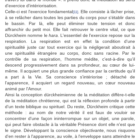
d'exercice d'intériorisation.
Celle-ci est l'exercice fondamental
. Elle consiste à lâcher prise,
[11]
à se relâcher dans toutes les parties du corps pour s'établir dans
le bassin. Par là, elle peut éliminer toute tension et donc
affranchir du petit moi. Elle fait retrouver le centre vital, ce que
Dürckheim nomme le
hara
. L'essentiel de l'exercice repose sur la
respiration. La respiration est en effet la condition d'une
spiritualité juste car tout exercice qui la négligerait aboutirait à
une spiritualité étrangère au corps, donc sans racine. Par le
contrôle de sa respiration, l'homme médite, c'est-à-dire qu'il
descend progressivement dans sa profondeur, au cœur de lui-
même. Il acquiert une plus grande confiance par la certitude qu'il
a part à la Vie. Sa conscience s'intériorise ; détaché de
l'apparence, il acquiert un regard nouveau, un cœur nouveau
animé par l'Amour.
Ainsi la conception dürckheimienne de la méditation diffère-t-elle
de la méditation chrétienne, qui est la réflexion profonde à partir
d'un texte biblique ou spirituel. Du reste, Dürckheim critique cette
méthode : au nom de notre vérité il est faux de vouloir se
concentrer d'une façon ininterrompue sur un objet, une parole,
qui peut faire obstacle à la véritable Présence dont elle n'est que
le signe. Développant la conscience objectivante, nous risquons
d'en rester à l'apparence, au voile, à l'enveloppe sans atteindre le