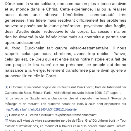
Dürckheim la vraie solitude, une communion plus intense au divin
et au monde dans le Christ. Cette expérience, j'ai pu la réaliser
aussi dans une abbaye bénédictine, communauté très
généreuse, très fidèle mais résolvant difficilement les problèmes
nouveaux posés par la jeune génération : psychisme plus fragile,
désir d'authenticité, redécouverte du corps. La session n'a en
rien bouleversé la vie bénédictine mais au contraire a permis son
approfondissement.
Au fond, Dürckheim fait œuvre vétéro-testamentaire. Il nous
rappelle celui que nous, chrétiens, avons trop oublié : Yahvé,
celui qui est, ce Dieu qui est entré dans notre histoire et a fait de
son peuple le lieu sacré de sa présence, ce peuple qui donna
naissance à la Vierge, tellement transformée par le divin qu'elle a
pu accueillir en elle le Christ.
[1]
L'Homme et sa double origine
de Karlfried
Graf Dürckheim ; trad. de l'allemand par
Catherine de Bose. Éditeur. Paris : Albin Michel, nouvelle édition 1996, 217 pages. .
[2]
La revue Le Supplément a changé de titre et s'appelle maintenant "Revue de
théologie et de morale". Les numéros datant de 1995 à 2003 sont disponibles sur
http://gallica.bnf.fr/ark:/12148/cb34528112d/date.item
[3]
L'article de J. Breton s'intitulait "L'expérience transcendantale".
[4]
Alors qu'il vient de vivre sa première percée de l'Être, Graf Dürckheim écrit : « Tout
existait et n'existait pas, ce monde et à travers celui-ci la percée d'une autre Réalité.