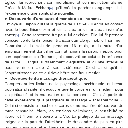
Église, lui reprochant son moralisme et son institutionnalisme.
Grâce à Maître Eckhart
qu'il médita pendant longtemps, il fit
[4]
l'expérience d'une spiritualité nouvelle.
● Découverte d'une autre dimension en l'homme.
Envoyé au Japon durant la guerre de 1939-45, il entra en contact
avec le bouddhisme zen et s'initia aux arts martiaux ainsi qu'au
zazen
. Cette rencontre fut pour lui décisive. Elle lui fit prendre
[5]
conscience de la dimension transcendantale qui habite l'homme.
Contraint à la solitude pendant 16 mois, à la suite d'un
emprisonnement dont il ne connut jamais la raison, il approfondit
son expérience de l'homme, et découvrit en celui-ci la présence
de l'Être. Il acquit suffisamment d'équilibre et d'unité intérieure
pour venir en aide à ses codétenus. C'est ainsi qu'il fit
l'apprentissage de ce qui devait être son futur métier.
● Découverte du massage thérapeutique.
Comprenant les limites de la psychologie occidentale, qui reste
trop rationalisante, il découvre que le corps est un médium pour
la spiritualité et la maturation de la personne. C'est à partir de
cette expérience qu'il pratiquera le massage « thérapeutique ».
Celui-ci consiste à toucher le corps d'une manière dépourvue de
toute sensualité. Alors, les tensions s'éliminent, la sensibilité se
libère, et l'homme s'ouvre à la Vie. La pratique de ce massage
exigea de la part de Dürckheim de descendre de plus en plus
profond dans son être. Dans cette profondeur, il comprend qu'il