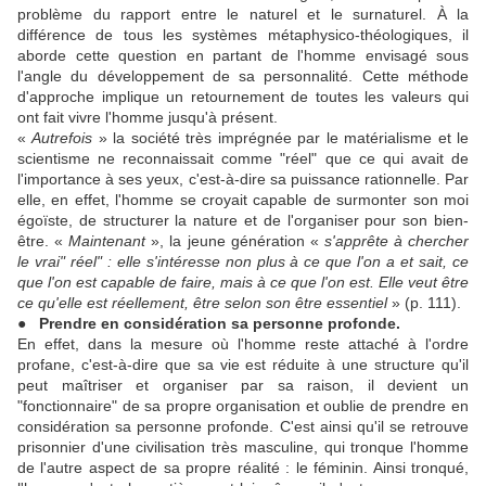
problème du rapport entre le naturel et le surnaturel. À la
différence de tous les systèmes métaphysico-théologiques, il
aborde cette question en partant de l'homme envisagé sous
l'angle du développement de sa personnalité. Cette méthode
d'approche implique un retournement de toutes les valeurs qui
ont fait vivre l'homme jusqu'à présent.
«
Autrefois
» la société très imprégnée par le matérialisme et le
scientisme ne reconnaissait comme "réel" que ce qui avait de
l'importance à ses yeux, c'est-à-dire sa puissance rationnelle. Par
elle, en effet, l'homme se croyait capable de surmonter son moi
égoïste, de structurer la nature et de l'organiser pour son bien-
être. «
Maintenant
», la jeune génération «
s'apprête à chercher
le vrai" réel" : elle s'intéresse non plus à ce que l'on a et sait, ce
que l'on est capable de faire, mais à ce que l'on est. Elle veut être
ce qu'elle est réellement, être selon son être essentiel
» (p. 111).
● Prendre en considération sa personne profonde.
En effet, dans la mesure où l'homme reste attaché à l'ordre
profane, c'est-à-dire que sa vie est réduite à une structure qu'il
peut maîtriser et organiser par sa raison, il devient un
"fonctionnaire" de sa propre organisation et oublie de prendre en
considération sa personne profonde. C'est ainsi qu'il se retrouve
prisonnier d'une civilisation très masculine, qui tronque l'homme
de l'autre aspect de sa propre réalité : le féminin. Ainsi tronqué,