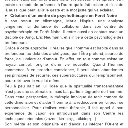
existe un mode de présence à l'autre qui le fait exister et c'est de
là aussi que peut jaillir le geste et le mot juste qui va éclairer.
● Création d'un centre de psychothérapie en Forêt-Noire
À son retour en Allemagne, Maria Hippius, une analyste
jungienne, lui demande de collaborer dans son centre de
psychothérapie en Forêt-Noire. Il entre aussi en contact avec un
disciple de Jung, Éric Neumann, et s'initie à cette psychologie des
profondeurs.
Grâce à cette approche, il réalise que l'homme est habité dans sa
profondeur, au-delà des archétypes, par l'Être profond, source de
force, de lumière et d'amour. En effet, en tout homme existe un
noyau central, origine d'une vie nouvelle. Quand l'homme
commence à en prendre conscience, il peut alors abandonner
ses principes de sécurité, ces superstructures qui l'emprisonnent,
pour retrouver le vrai lui-même.
Peu à peu naît en lui l'idée que la spiritualité transcendantale
n'est pas une sublimation, mais fait partie intégrante de l'homme.
Dans cette perspective, la thérapie implique de tenir compte de
cette dimension et d'aider l'homme à la redécouvrir en lui pour se
personnaliser. Pour réaliser cette thérapie, il fait appel à son
expérience du Japon en introduisant dans son Centre les
techniques orientales (zazen, kin-hin
, aïkido
…).
[6]
[7]
Son mérite et son originalité est d'avoir su intégrer l'Orient et