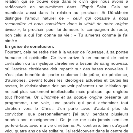
relation qui se trouve déjà dans le divin que nous avons à
redécouvrir en nous-mêmes dans l'Esprit Saint. Cela se
manifeste aussi dans la relation au prochain. Si Dürckheim
distingue l'amour naturel de «
celui qui consiste à nous
reconnaître et nous considérer dans la vérité de notre origine
divine
», le prochain pour lui demeure le compagnon de route,
non celui à qui l'on donne sa vie : « Tu aimeras comme je t'ai
aimé ».
En guise de conclusion.
Pourtant, cela ne retire rien à la valeur de l'ouvrage, à sa portée
humaine et spirituelle. Ce livre arrive à un moment de notre
civilisation où la mystique chrétienne a besoin de sang nouveau,
où l'ascèse chrétienne doit repartir sur des bases nouvelles. Il
n'est plus honnête de parler seulement de jeûne, de pénitence,
d'aumônes. Devant toutes les idéologies actuelles et toutes les
sectes, le christianisme doit pouvoir présenter une initiation qui
ne soit plus seulement intellectuelle mais pratique, qui englobe
tout l'homme. Or
L'homme et sa double origine
présente un
programme, une voie, une praxis qui peut acheminer tout
chrétien vers le Christ. J'en parle avec d'autant plus de
conviction, que personnellement j'ai suivi pendant plusieurs
années son enseignement. Or, je ne me suis jamais senti en
porte-à-faux avec ma vie chrétienne. Au contraire, bien qu'ayant
vécu quatre ans de vie solitaire, j'ai redécouvert dans le centre de