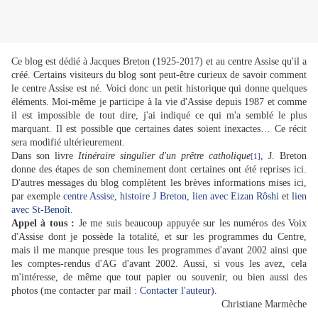
Ce blog est dédié à Jacques Breton (1925-2017) et au centre Assise qu'il a
créé. Certains visiteurs du blog sont peut-être curieux de savoir comment
le centre Assise est né. Voici donc un petit historique qui donne quelques
éléments. Moi-même je participe à la vie d'Assise depuis 1987 et comme
il est impossible de tout dire, j'ai indiqué ce qui m'a semblé le plus
marquant. Il est possible que certaines dates soient inexactes… Ce récit
sera modifié ultérieurement.
Dans son livre
Itinéraire singulier d'un prêtre catholique
, J. Breton
[1]
donne des étapes de son cheminement dont certaines ont été reprises ici.
D'autres messages du blog complètent les brèves informations mises ici,
par exemple
centre Assise
,
histoire J Breton
,
lien avec Eizan Rôshi
et
lien
avec St-Benoît
.
Appel à tous :
Je me suis beaucoup appuyée sur les numéros des Voix
d'Assise dont je possède la totalité, et sur les programmes du Centre,
mais il me manque presque tous les programmes d'avant 2002 ainsi que
les comptes-rendus d'AG d'avant 2002. Aussi, si vous les avez, cela
m'intéresse, de même que tout papier ou souvenir, ou bien aussi des
photos (me contacter par mail :
Contacter l'auteur
).
Christiane Marmèche