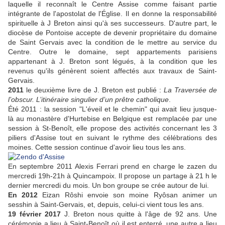
laquelle il reconnaît le Centre Assise comme faisant partie
intégrante de l'apostolat de l'Église. Il en donne la responsabilité
spirituelle à J Breton ainsi qu'à ses successeurs. D'autre part, le
diocèse de Pontoise accepte de devenir propriétaire du domaine
de Saint Gervais avec la condition de le mettre au service du
Centre. Outre le domaine, sept appartements parisiens
appartenant à J. Breton sont légués, à la condition que les
revenus qu'ils génèrent soient affectés aux travaux de Saint-
Gervais.
2011
le deuxième livre de J. Breton est publié :
La Traversée de
l’obscur. L’itinéraire singulier d’un prêtre catholique
.
Été 2011 : la session "L'éveil et le chemin" qui avait lieu jusque-
là au monastère d'Hurtebise en Belgique est remplacée par une
session à St-Benoît, elle propose des activités concernant les 3
piliers d'Assise tout en suivant le rythme des célébrations des
moines. Cette session continue d'avoir lieu tous les ans.
En septembre 2011 Alexis Ferrari prend en charge le zazen du
mercredi 19h-21h à Quincampoix. Il propose un partage à 21 h le
dernier mercredi du mois. Un bon groupe se crée autour de lui.
En 2012
Eizan Rôshi envoie son moine Ryôsan animer un
sesshin à Saint-Gervais, et, depuis, celui-ci vient tous les ans.
19 février 2017
J. Breton nous quitte à l'âge de 92 ans. Une
cérémonie a lieu à Saint-Benoît où il est enterré, une autre a lieu