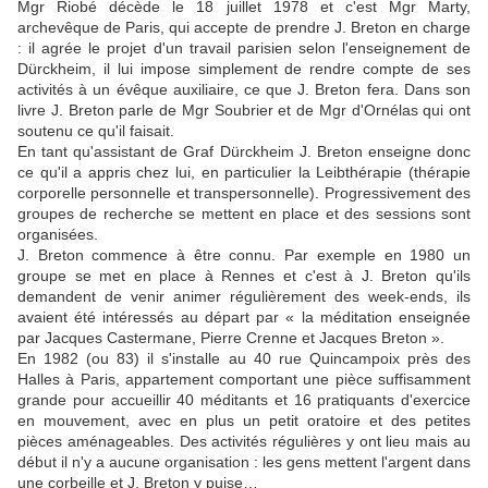
Mgr Riobé décède le 18 juillet 1978 et c'est Mgr Marty,
archevêque de Paris, qui accepte de prendre J. Breton en charge
: il agrée le projet d'un travail parisien selon l'enseignement de
Dürckheim, il lui impose simplement de rendre compte de ses
activités à un évêque auxiliaire, ce que J. Breton fera. Dans son
livre J. Breton parle de Mgr Soubrier et de Mgr d'Ornélas qui ont
soutenu ce qu'il faisait.
En tant qu'assistant de Graf Dürckheim J. Breton enseigne donc
ce qu'il a appris chez lui, en particulier la Leibthérapie (thérapie
corporelle personnelle et transpersonnelle). Progressivement des
groupes de recherche se mettent en place et des sessions sont
organisées.
J. Breton commence à être connu. Par exemple en 1980 un
groupe se met en place à Rennes et c'est à J. Breton qu'ils
demandent de venir animer régulièrement des week-ends, ils
avaient été intéressés au départ par « la méditation enseignée
par Jacques Castermane, Pierre Crenne et Jacques Breton ».
En 1982 (ou 83) il s'installe au 40 rue Quincampoix près des
Halles à Paris, appartement comportant une pièce suffisamment
grande pour accueillir 40 méditants et 16 pratiquants d'exercice
en mouvement, avec en plus un petit oratoire et des petites
pièces aménageables. Des activités régulières y ont lieu mais au
début il n'y a aucune organisation : les gens mettent l'argent dans
une corbeille et J. Breton y puise…