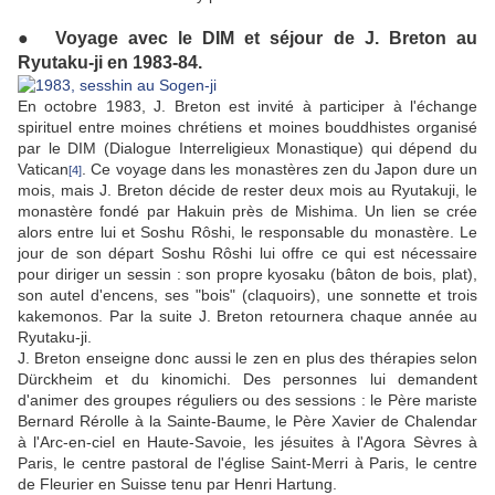
● Voyage avec le DIM et séjour de J. Breton au
Ryutaku-ji en 1983-84.
En octobre 1983, J. Breton est invité à participer à l'échange
spirituel entre moines chrétiens et moines bouddhistes organisé
par le DIM (Dialogue Interreligieux Monastique) qui dépend du
Vatican
. Ce voyage dans les monastères zen du Japon dure un
[4]
mois, mais J. Breton décide de rester deux mois au Ryutakuji, le
monastère fondé par Hakuin près de Mishima. Un lien se crée
alors entre lui et Soshu Rôshi, le responsable du monastère. Le
jour de son départ Soshu Rôshi lui offre ce qui est nécessaire
pour diriger un sessin : son propre kyosaku (bâton de bois, plat),
son autel d'encens, ses "bois" (claquoirs), une sonnette et trois
kakemonos. Par la suite J. Breton retournera chaque année au
Ryutaku-ji.
J. Breton enseigne donc aussi le zen en plus des thérapies selon
Dürckheim et du kinomichi. Des personnes lui demandent
d'animer des groupes réguliers ou des sessions : le Père mariste
Bernard Rérolle à la Sainte-Baume, le Père Xavier de Chalendar
à l'Arc-en-ciel en Haute-Savoie, les jésuites à l'Agora Sèvres à
Paris, le centre pastoral de l'église Saint-Merri à Paris, le centre
de Fleurier en Suisse tenu par Henri Hartung.