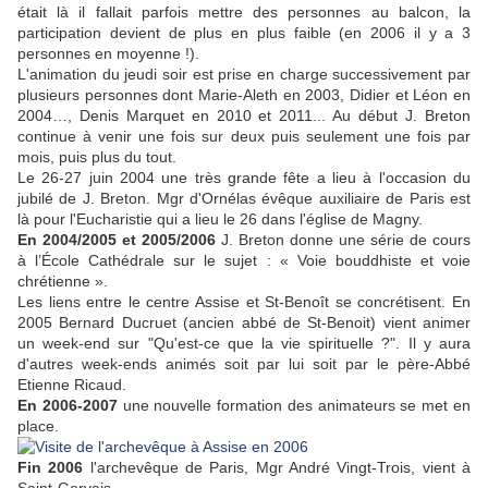
était là il fallait parfois mettre des personnes au balcon, la
participation devient de plus en plus faible (en 2006 il y a 3
personnes en moyenne !).
L'animation du jeudi soir est prise en charge successivement par
plusieurs personnes dont Marie-Aleth en 2003, Didier et Léon en
2004…, Denis Marquet en 2010 et 2011... Au début J. Breton
continue à venir une fois sur deux puis seulement une fois par
mois, puis plus du tout.
Le 26-27 juin 2004 une très grande fête a lieu à l'occasion du
jubilé de J. Breton. Mgr d'Ornélas évêque auxiliaire de Paris est
là pour l'Eucharistie qui a lieu le 26 dans l'église de Magny.
En 2004/2005 et 2005/2006
J. Breton donne une série de cours
à l’École Cathédrale sur le sujet : « Voie bouddhiste et voie
chrétienne ».
Les liens entre le centre Assise et St-Benoît se concrétisent. En
2005 Bernard Ducruet (ancien abbé de St-Benoit) vient animer
un week-end sur "Qu'est-ce que la vie spirituelle ?". Il y aura
d'autres week-ends animés soit par lui soit par le père-Abbé
Etienne Ricaud.
En 2006-2007
une nouvelle formation des animateurs se met en
place.
Fin 2006
l'archevêque de Paris, Mgr André Vingt-Trois, vient à
Saint-Gervais.