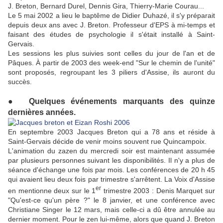
J. Breton, Bernard Durel, Dennis Gira, Thierry-Marie Courau...
Le 5 mai 2002 a lieu le baptême de Didier Duhazé, il s'y préparait
depuis deux ans avec J. Breton. Professeur d'EPS à mi-temps et
faisant des études de psychologie il s'était installé à Saint-
Gervais.
Les sessions les plus suivies sont celles du jour de l'an et de
Pâques. À partir de 2003 des week-end "Sur le chemin de l'unité"
sont proposés, regroupant les 3 piliers d'Assise, ils auront du
succès.
●
Quelques événements marquants des quinze
dernières années.
En septembre 2003 Jacques Breton qui a 78 ans et réside à
Saint-Gervais décide de venir moins souvent rue Quincampoix.
L'animation du zazen du mercredi soir est maintenant assumée
par plusieurs personnes suivant les disponibilités. Il n'y a plus de
séance d'échange une fois par mois. Les conférences de 20 h 45
qui avaient lieu deux fois par trimestre s'arrêtent. La Voix d'Assise
er
en mentionne deux sur le 1
trimestre 2003 : Denis Marquet sur
"Qu'est-ce qu'un père ?" le 8 janvier, et une conférence avec
Christiane Singer le 12 mars, mais celle-ci a dû être annulée au
dernier moment. Pour le zen lui-même, alors que quand J. Breton