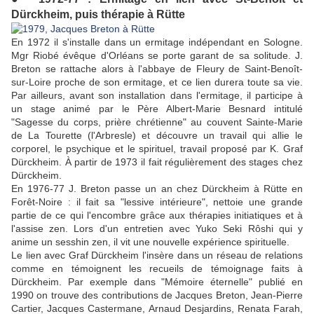
Dürckheim, puis thérapie à Rütte
En 1972 il s'installe dans un ermitage indépendant en Sologne.
Mgr Riobé évêque d'Orléans se porte garant de sa solitude. J.
Breton se rattache alors à l'abbaye de Fleury de Saint-Benoît-
sur-Loire proche de son ermitage, et ce lien durera toute sa vie.
Par ailleurs, avant son installation dans l'ermitage, il participe à
un stage animé par le Père Albert-Marie Besnard intitulé
"Sagesse du corps, prière chrétienne" au couvent Sainte-Marie
de La Tourette (l'Arbresle) et découvre un travail qui allie le
corporel, le psychique et le spirituel, travail proposé par K. Graf
Dürckheim. À partir de 1973 il fait régulièrement des stages chez
Dürckheim.
En 1976-77 J. Breton passe un an chez Dürckheim à Rütte en
Forêt-Noire : il fait sa "lessive intérieure", nettoie une grande
partie de ce qui l'encombre grâce aux thérapies initiatiques et à
l'assise zen. Lors d'un entretien avec Yuko Seki Rôshi qui y
anime un sesshin zen, il vit une nouvelle expérience spirituelle.
Le lien avec Graf Dürckheim l'insère dans un réseau de relations
comme en témoignent les recueils de témoignage faits à
Dürckheim. Par exemple dans "Mémoire éternelle" publié en
1990 on trouve des contributions de Jacques Breton, Jean-Pierre
Cartier, Jacques Castermane, Arnaud Desjardins, Renata Farah,