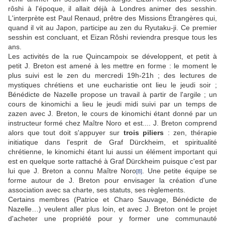
rôshi à l'époque, il allait déjà à Londres animer des sesshin.
L'interprète est Paul Renaud, prêtre des Missions Étrangères qui,
quand il vit au Japon, participe au zen du Ryutaku-ji. Ce premier
sesshin est concluant, et Eizan Rôshi reviendra presque tous les
ans.
Les activités de la rue Quincampoix se développent, et petit à
petit J. Breton est amené à les mettre en forme : le moment le
plus suivi est le zen du mercredi 19h-21h ; des lectures de
mystiques chrétiens et une eucharistie ont lieu le jeudi soir ;
Bénédicte de Nazelle propose un travail à partir de l'argile ; un
cours de kinomichi a lieu le jeudi midi suivi par un temps de
zazen avec J. Breton, le cours de kinomichi étant donné par un
instructeur formé chez Maître Noro et est.... J. Breton comprend
alors que tout doit s'appuyer sur
trois piliers
: zen, thérapie
initiatique dans l'esprit de Graf Dürckheim, et spiritualité
chrétienne, le kinomichi étant lui aussi un élément important qui
est en quelque sorte rattaché à Graf Dürckheim puisque c'est par
lui que J. Breton a connu Maître Noro
. Une petite équipe se
[8]
forme autour de J. Breton pour envisager la création d'une
association avec sa charte, ses statuts, ses règlements.
Certains membres (Patrice et Charo Sauvage, Bénédicte de
Nazelle…) veulent aller plus loin, et avec J. Breton ont le projet
d'acheter une propriété pour y former une communauté