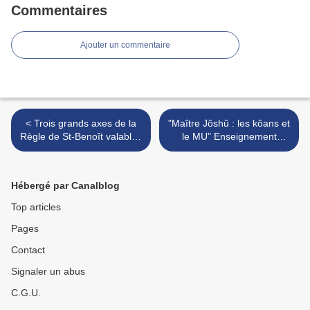
Commentaires
Ajouter un commentaire
< Trois grands axes de la
"Maître Jôshû : les kôans et
Règle de St-Benoît valables
le MU" Enseignement
aussi pour les laïcs, par le
d'Eizan Rôshi en sesshin,
Père Abbé de St-Benoît sur
août 2000 au Centre Assise
Loire
à Saint-Gervais >
Hébergé par Canalblog
Top articles
Pages
Contact
Signaler un abus
C.G.U.