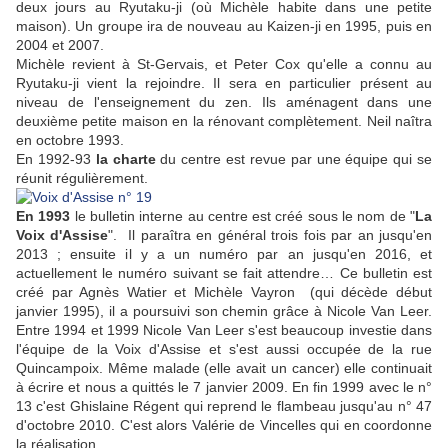
deux jours au Ryutaku-ji (où Michèle habite dans une petite
maison). Un groupe ira de nouveau au Kaizen-ji en 1995, puis en
2004 et 2007.
Michèle revient à St-Gervais, et Peter Cox qu'elle a connu au
Ryutaku-ji vient la rejoindre. Il sera en particulier présent au
niveau de l'enseignement du zen. Ils aménagent dans une
deuxième petite maison en la rénovant complètement. Neil naîtra
en octobre 1993.
En 1992-93
la charte
du centre est revue par une équipe qui se
réunit régulièrement.
En 1993
le bulletin interne au centre est créé sous le nom de "
La
Voix d'Assise
". Il paraîtra en général trois fois par an jusqu'en
2013 ; ensuite il y a un numéro par an jusqu'en 2016, et
actuellement le numéro suivant se fait attendre… Ce bulletin est
créé par Agnès Watier et Michèle Vayron (qui décède début
janvier 1995), il a poursuivi son chemin grâce à Nicole Van Leer.
Entre 1994 et 1999 Nicole Van Leer s'est beaucoup investie dans
l'équipe de la Voix d'Assise et s'est aussi occupée de la rue
Quincampoix. Même malade (elle avait un cancer) elle continuait
à écrire et nous a quittés le 7 janvier 2009. En fin 1999 avec le n°
13 c'est Ghislaine Régent qui reprend le flambeau jusqu'au n° 47
d'octobre 2010. C'est alors Valérie de Vincelles qui en coordonne
la réalisation.