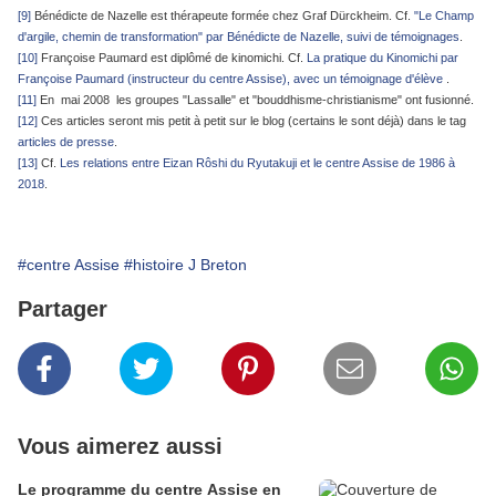
[9]
Bénédicte de Nazelle est thérapeute formée chez Graf Dürckheim. Cf.
"Le Champ
d'argile, chemin de transformation" par Bénédicte de Nazelle, suivi de témoignages
.
[10]
Françoise Paumard est diplômé de kinomichi. Cf.
La pratique du Kinomichi par
Françoise Paumard (instructeur du centre Assise), avec un témoignage d'élève
.
[11]
En mai 2008 les groupes "Lassalle" et "bouddhisme-christianisme" ont fusionné.
[12]
Ces articles seront mis petit à petit sur le blog (certains le sont déjà) dans le tag
articles de presse
.
[13]
Cf.
Les relations entre Eizan Rôshi du Ryutakuji et le centre Assise de 1986 à
2018
.
#centre Assise
#histoire J Breton
Partager
Vous aimerez aussi
Le programme du centre Assise en