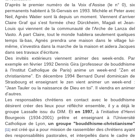
D'après le premier numéro de la Voix d'Assise (le n° 0), six
permanents habitent à St-Gervais en 1993. Michèle et Peter avec
Neil, Agnès Watier sont là depuis un moment. Viennent d'arriver
Claire Graf qui s'est formée chez Dürckheim, Magali et Jean-
Louis qui viennent de la communauté de l'Arche de Lanza del
Vasto. À part Claire, tout le monde habitera seulement quelques
temps là-bas, Agnès prendra une maison dans le village lui-
même, s'investira dans la marche de la maison et aidera Jacques
dans ses travaux d'écriture.
Des invités extérieurs viennent animer des week-ends. Par
exemple en février 1992 Dennis Gira (professeur de bouddhisme
à l'Institut Catholique de Paris) anime un week-end "Zen et
christianisme". En décembre 1994 Bernard Durel dominicain de
Strasbourg et enseignant le zen vient animer un week-end :
"Jean Tauler ou la naissance de Dieu en toi". Il viendra en animer
d'autres.
Les responsables chrétiens en contact avec le bouddhisme
désirent créer des lieux pour réfléchir ensemble, il y a déjà le
groupe Lassalle issu du DIM. Et
en 1997,
à l’initiative d’Henri
Bourgeois (1934-2001) prêtre et enseignant à l'Université
Catholique de Lyon,
un groupe "bouddhisme-christianisme"
est créé qui a pour mission de rassembler des chrétiens ayant
[11]
des responsabilités pastorales, et interpellés dans le cadre de