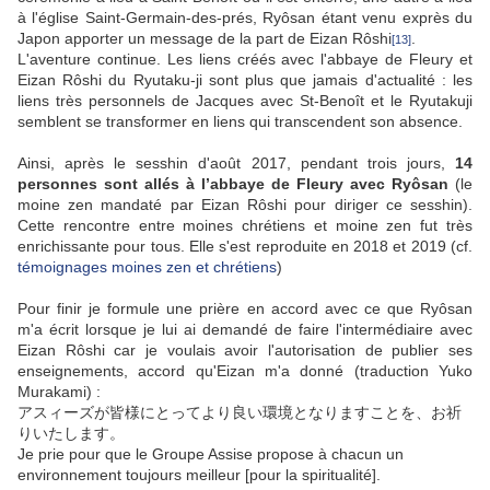
à l'église Saint-Germain-des-prés, Ryôsan étant venu exprès du
Japon apporter un message de la part de Eizan Rôshi
.
[13]
L'aventure continue. Les liens créés avec l'abbaye de Fleury et
Eizan Rôshi du Ryutaku-ji sont plus que jamais d'actualité : les
liens très personnels de Jacques avec St-Benoît et le Ryutakuji
semblent se transformer en liens qui transcendent son absence.
Ainsi, après le sesshin d'août 2017, pendant trois jours,
14
personnes sont allés à l’abbaye de Fleury avec Ryôsan
(le
moine zen mandaté par Eizan Rôshi pour diriger ce sesshin).
Cette rencontre entre moines chrétiens et moine zen fut très
enrichissante pour tous. Elle s'est reproduite en 2018 et 2019 (cf.
témoignages moines zen et chrétiens
)
Pour finir je formule une prière en accord avec ce que Ryôsan
m'a écrit lorsque je lui ai demandé de faire l'intermédiaire avec
Eizan Rôshi car je voulais avoir l'autorisation de publier ses
enseignements, accord qu'Eizan m'a donné (traduction Yuko
Murakami) :
アスィーズが皆様にとってより良い環境となりますことを、お祈
りいたします。
Je prie pour que le Groupe Assise propose à chacun un
environnement toujours meilleur [pour la spiritualité].