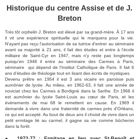
Historique du centre Assise et de J.
Breton
Très tôt
orphelin
J. Breton est élevé par sa grand-mère. À 17 ans
il vit une expérience spirituelle qui le marquera pour la vie.
N'ayant pas reçu l'autorisation de sa tutrice d'entrer au séminaire
avant sa majorité à 21 ans, il fait des études et entre à l’école
militaire de Saint-Cyr en 1947, mais n'y reste pas longtemps
puisqu'en 1948 il entre au séminaire des Carmes à Paris,
séminaire qui dépend de l'Institut Catholique de Paris. Il fait 6
ans d'études de théologie tout en lisant des écrits de mystiques.
Devenu prêtre en 1954 il est 3 ans vicaire en paroisse puis
aumônier de lycée. Au milieu, en 1962-63, il fait une année de
noviciat chez les Carmes à Bordigné dans la Sarthe. En 1966 il
est aumônier du lycée Saint-Louis au cœur de Paris, et les
événements de mai 68 le remettent en cause. En 1969 il
demande à vivre dans une fraternité de carmes près d'Orléans,
ce qui est accepté. Au bout de deux ans il choisit de vivre dans un
petit ermitage lié au carmel, il gagne sa vie comme bûcheron
dans la forêt.
●
1972-77 : Ermitage en lien avec St-Benoît et