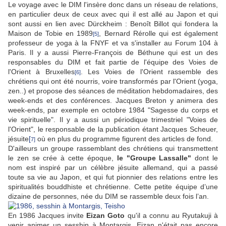
Le voyage avec le DIM l'insère donc dans un réseau de relations,
en particulier deux de ceux avec qui il est allé au Japon et qui
sont aussi en lien avec Dürckheim : Benoît Billot qui fondera la
Maison de Tobie en 1989
, Bernard Rérolle qui est également
[5]
professeur de yoga à la FNYF et va s'installer au Forum 104 à
Paris. Il y a aussi Pierre-François de Béthune qui est un des
responsables du DIM et fait partie de l'équipe des Voies de
l'Orient à Bruxelles
. Les Voies de l'Orient rassemble des
[6]
chrétiens qui ont été nourris, voire transformés par l'Orient (yoga,
zen..) et propose des séances de méditation hebdomadaires, des
week-ends et des conférences. Jacques Breton y animera des
week-ends, par exemple en octobre 1984 "Sagesse du corps et
vie spirituelle". Il y a aussi un périodique trimestriel "Voies de
l'Orient", le responsable de la publication étant Jacques Scheuer,
jésuite
[
où en plus du programme figurent des articles de fond.
7]
D'ailleurs un groupe rassemblant des chrétiens qui transmettent
le zen se crée à cette époque,
le "Groupe Lassalle"
dont le
nom est inspiré par un célèbre jésuite allemand, qui a passé
toute sa vie au Japon, et qui fut pionnier des relations entre les
spiritualités bouddhiste et chrétienne. Cette petite équipe d’une
dizaine de personnes, née du DIM se rassemble deux fois l’an.
En 1986 Jacques invite
Eizan Goto
qu'il a connu au Ryutakuji à
venir animer un sesshin à Montargis. Eizan n'était pas encore