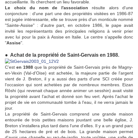
accueillante. Ils cherchent un lieu favorable.
Le choix du nom de l'association
résulte alors d'une
conjoncture : d'une part une des propriétés visitées en 1986-87
est jugée intéressante, elle se trouve près d'un monticule nommé
"Sainte-Assise" : d'autre part, en octobre 1986, le pape avait
invité les représentants des principales religions à venir prier
avec lui pour la paix à Assise en Italie. Le centre s'appelle donc
"
Assise
".
● Achat de la propriété de Saint-Gervais en 1988.
C'est
en 1988
que la propriété de Saint-Gervais près de Magny-
en-Vexin (Val-d'Oise) est achetée, la majeure partie de l'argent
vient de J. Breton, il y a aussi des parts d'une SCI créée pour
l'occasion qui sont achetées par de nombreux membres. Eizan
Rôshi (qui revenait chaque année animer un sesshin) avait visité
la propriété avant l'achat et donné son feu vert. Après l'achat le
projet de vie en communauté tombe à l'eau, il ne verra jamais le
jour.
La propriété de Saint-Gervais comprend une grande maison
entourée de trois petites maisons jouxtant une belle église, J.
Breton s'installera plus tard dans l'une d'elles. Il y a un grand parc
de 25 hectares de pré et de bois. La grande maison permet
d'avoir une chapelle au rez-de-jardin, toute voûtée, une salle de