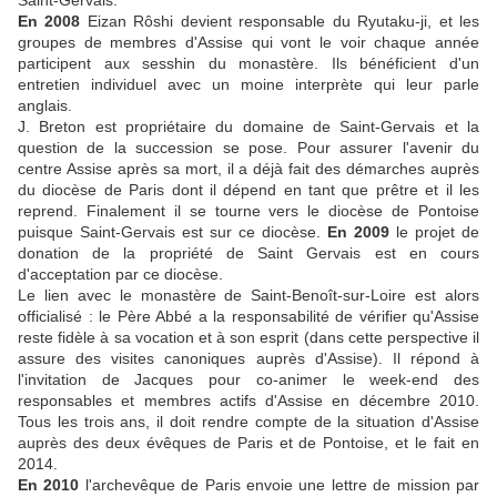
En 2008
Eizan Rôshi devient responsable du Ryutaku-ji, et les
groupes de membres d'Assise qui vont le voir chaque année
participent aux sesshin du monastère. Ils bénéficient d'un
entretien individuel avec un moine interprète qui leur parle
anglais.
J. Breton est propriétaire du domaine de Saint-Gervais et la
question de la succession se pose. Pour assurer l'avenir du
centre Assise après sa mort, il a déjà fait des démarches auprès
du diocèse de Paris dont il dépend en tant que prêtre et il les
reprend. Finalement il se tourne vers le diocèse de Pontoise
puisque Saint-Gervais est sur ce diocèse.
En 2009
le projet de
donation de la propriété de Saint Gervais est en cours
d'acceptation par ce diocèse.
Le lien avec le monastère de Saint-Benoît-sur-Loire est alors
officialisé : le Père Abbé a la responsabilité de vérifier qu'Assise
reste fidèle à sa vocation et à son esprit (dans cette perspective il
assure des visites canoniques auprès d'Assise). Il répond à
l'invitation de Jacques pour co-animer le week-end des
responsables et membres actifs d'Assise en décembre 2010.
Tous les trois ans, il doit rendre compte de la situation d'Assise
auprès des deux évêques de Paris et de Pontoise, et le fait en
2014.
En 2010
l'archevêque de Paris envoie une lettre de mission par