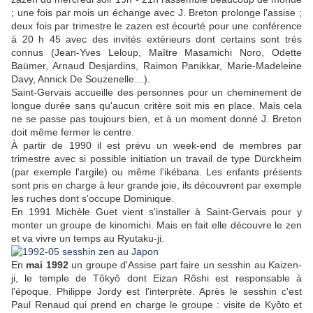
; une fois par mois un échange avec J. Breton prolonge l'assise ;
deux fois par trimestre le zazen est écourté pour une conférence
à 20 h 45 avec des invités extérieurs dont certains sont très
connus (Jean-Yves Leloup, Maître Masamichi Noro, Odette
Baümer, Arnaud Desjardins, Raimon Panikkar, Marie-Madeleine
Davy, Annick De Souzenelle…).
Saint-Gervais accueille des personnes pour un cheminement de
longue durée sans qu'aucun critère soit mis en place. Mais cela
ne se passe pas toujours bien, et à un moment donné J. Breton
doit même fermer le centre.
À partir de 1990 il est prévu un week-end de membres par
trimestre avec si possible initiation un travail de type Dürckheim
(par exemple l'argile) ou même l'ikébana. Les enfants présents
sont pris en charge à leur grande joie, ils découvrent par exemple
les ruches dont s'occupe Dominique.
En 1991 Michèle Guet vient s'installer à Saint-Gervais pour y
monter un groupe de kinomichi. Mais en fait elle découvre le zen
et va vivre un temps au Ryutaku-ji.
En
mai 1992
un groupe d'Assise part faire un sesshin au Kaizen-
ji, le temple de Tôkyô dont Eizan Rôshi est responsable à
l'époque. Philippe Jordy est l'interprète. Après le sesshin c'est
Paul Renaud qui prend en charge le groupe : visite de Kyôto et