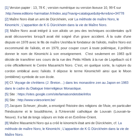
[1]
Version papier : 13, 78 € ; version numérique ou version liseuse 10, 99 € sur
:
http://www.editions-harmattan.fr/index.asp?navig=catalogue&obj=livre&no=34778
[2]
Maître Noro était un ami de Dürckheim, voir
La méthode de maître Noro, le
Kinomichi ; L'apparition de K G Dürckheim dans la vie de Maître Noro
.
[3]
Maître Noro avait intégré à son aïkido un peu des techniques occidentales qu'il
avait découvertes lorsqu'il avait été soigné d'un grave accident. À la suite d’une
dispute en 1978 avec le fils de maître Ueshiba le fondateur de l'aïkido, maître Noro est
excommunié de l’aïkido, et en 1979, pour couper court à toute polémique, il préfère
donner le nom de Kinomichi à son enseignement. C'est seulement en 1983 qu'il
décide de transférer ses cours de la rue des Petits Hôtels à la rue de Logelbach où il
crée officiellement le Centre Masamichi Noro. C’est, en quelque sorte, la rupture du
cordon ombilical avec l’aïkido. Il dépose le terme Kinomichi® ainsi que le Moon
(emblème) symbole de son école.
[4]
Cf.
Voyage de chrétiens (J. Breton…) dans les monastère zen au Japon en 1983
dans le cadre du Dialogue Interreligieux Monastique
.
[5]
Site :
https://sites.google.com/site/lamaisondetobie/infos
[6]
Site :
http://www.voiesorient.be/
[7]
Jacques Scheuer
,
jésuite
, a enseigné l'histoire des religions de l'Asie, en particulier
l'hindouisme et le bouddhisme, à l'Université catholique de Louvain (Louvain-la-
Neuve). Il a fait de longs séjours en Inde et en Extrême-Orient.
[8]
Maître Masamichi Noro qui a créé le kinomichi était ami de Dürckheim, cf.
La
méthode de maître Noro, le Kinomichi ; L'apparition de K G Dürckheim dans la vie de
Maître Noro
.