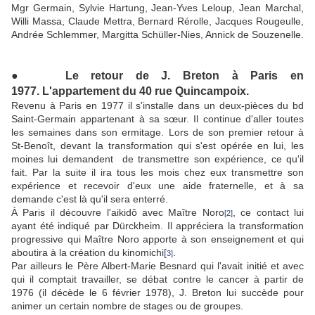
Mgr Germain, Sylvie Hartung, Jean-Yves Leloup, Jean Marchal,
Willi Massa, Claude Mettra, Bernard Rérolle, Jacques Rougeulle,
Andrée Schlemmer, Margitta Schüller-Nies, Annick de Souzenelle.
●
Le retour de J. Breton à Paris en
1977.
L'appartement du 40 rue Quincampoix.
Revenu à Paris en 1977 il s'installe dans un deux-pièces du bd
Saint-Germain appartenant à sa sœur. Il continue d'aller toutes
les semaines dans son ermitage. Lors de son premier retour à
St-Benoît, devant la transformation qui s'est opérée en lui, les
moines lui demandent de transmettre son expérience, ce qu'il
fait. Par la suite il ira tous les mois chez eux transmettre son
expérience et recevoir d'eux une aide fraternelle, et à sa
demande c'est là qu'il sera enterré.
À Paris il découvre l'aikidô avec Maître Noro
, ce contact lui
[2]
ayant été indiqué par Dürckheim. Il appréciera la transformation
progressive qui Maître Noro apporte à son enseignement et qui
aboutira à la création du kinomichi
[
.
3]
Par ailleurs le Père Albert-Marie Besnard qui l'avait initié et avec
qui il comptait travailler, se débat contre le cancer à partir de
1976 (il décède le 6 février 1978), J. Breton lui succède pour
animer un certain nombre de stages ou de groupes.