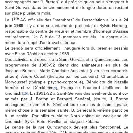
accompagnés par J. Breton" qui précise qu'on peut s'engager à
Saint-Gervais dans un cheminement de longue durée en restant
sur place plusieurs mois.
ère
La 1
AG officielle des "membres" de l'association a lieu le
24
juin 1989
: il y a une soixantaine de présents, et Sylvie Hartung,
responsable du centre de Fleurier et membre d'honneur d'Assise
est présente. Un C A de 13 membres est élu. La charte elle-
même fera l'objet d'un travail ultérieur.
Le zendô sera officiellement inauguré lors du premier sesshin
avec Eizan Rôshi en octobre 1989.
Des activités ont donc lieu à Saint-Gervais et à Quincampoix. Les
programmes de 1989-92 citent cinq animateurs en plus de
Jacques Breton : Marie-Charlotte Aussedat (exercices corporels
et zen), André Couet (thérapie par les couleurs), Chantal-Laura
Moryoussef (thérapie psycho-corporelle), Bénédicte de Nazelle
formée chez Dürckheim
, Françoise Paumard diplômée de
[9]
kinomichi
. En 1991-92 à Saint-Gervais des week-ends sont co-
[10]
animés par J. Breton et Bernard Sénécal, jésuite, J. Breton
enseignant le zen et B. Sénécal les exercices de saint Ignace,
même chose à la semaine sainte. B. Sénécal lui-même participe
à un seshin. Par ailleurs Maître Noro anime un week-end de
kinomichi, Sylvie Petel-Révillon un stage d'ikébana.
Le centre de la rue Quincampoix devient plus fonctionnel. Le
zazen du mercredi soir 19h - 21h rassemble beaucoup de monde