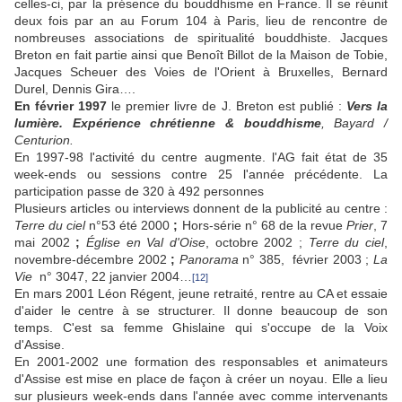
celles-ci, par la présence du bouddhisme en France. Il se réunit
deux fois par an au Forum 104 à Paris, lieu de rencontre de
nombreuses associations de spiritualité bouddhiste. Jacques
Breton en fait partie ainsi que Benoît Billot de la Maison de Tobie,
Jacques Scheuer des Voies de l'Orient à Bruxelles, Bernard
Durel, Dennis Gira….
En février 1997
le premier livre de J. Breton est publié :
Vers la
lumière. Expérience chrétienne & bouddhisme
, Bayard /
Centurion.
En 1997-98 l'activité du centre augmente. l'AG fait état de 35
week-ends ou sessions contre 25 l'année précédente. La
participation passe de 320 à 492 personnes
Plusieurs articles ou interviews donnent de la publicité au centre :
Terre du ciel
n°53 été 2000
;
Hors-série n° 68 de la revue
Prier
, 7
mai 2002
;
Église en Val d'Oise
, octobre 2002 ;
Terre du ciel
,
novembre-décembre 2002
;
Panorama
n° 385, février 2003 ;
La
Vie
n° 3047, 22 janvier 2004…
[12]
En mars 2001 Léon Régent, jeune retraité, rentre au CA et essaie
d'aider le centre à se structurer. Il donne beaucoup de son
temps. C'est sa femme Ghislaine qui s'occupe de la Voix
d'Assise.
En 2001-2002 une formation des responsables et animateurs
d'Assise est mise en place de façon à créer un noyau. Elle a lieu
sur plusieurs week-ends dans l'année avec comme intervenants