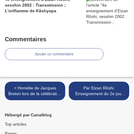
sesshin 2002 : Transmission ;
L'oriflamme de Kâshyapa
Commentaires
Ajouter un commentaire
< Homélie de Jacques
Par Eizan Rôshi.
Breton lors de la célébration
Enseignement du 2e jour
de son Jubilé en 2004
de sesshin 1995 à Tôkyô :
Le kôan MU (cas 1 du
Mumonkan) >
Hébergé par Canalblog
Top articles
Pages