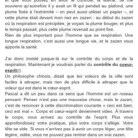
et que vous pouvez en avoir le contrôle, la liberté. Je me
souviens qu’autrefois il y avait un fil qui pendait au plafond, une
plume fixée à l’extrémité – on peut aussi utiliser un papier –, et
cette plume était devant mon nez en zazen : au début du zazen
où la respiration est précipitée, je voyais la plume bouger, et plus
le temps passait, plus cette plume revenait au point fixe.
Rien de plus important pour l’homme que sa respiration. Une
longue respiration, c’est aussi une longue vie, et le zazen vous
apporte la santé.
J’ai donc insisté jusque-là sur le contrôle du corps et de la
respiration. Maintenant je voudrais parler du
contrôle du
coeur-
esprit
.
[7]
Un philosophe chinois...disait que les voleurs de la ville sont
faciles à attraper, mais rien de plus difficile à attraper que le
voleur qui est dans le cœur-esprit.
Pascal a dit un peu dans ce sens que
l’homme est un roseau
pensant
. Penser n’est pas une mauvaise chose, mais le zazen,
c’est de renoncer à cette discrimination courante « ceci est bien,
ceci est mal ». Corps et cœur-esprit deviennent vides. À travers
le corps, vous arrivez au contrôle de l’esprit. Plus vous
approfondissez votre pratique, plus votre corps s’allège. Votre
tête se vide. Si vous n’arrivez pas à avoir un corps léger, une tête
légère, vidée, vous ne pouvez pas rentrer dans un vrai zazen.