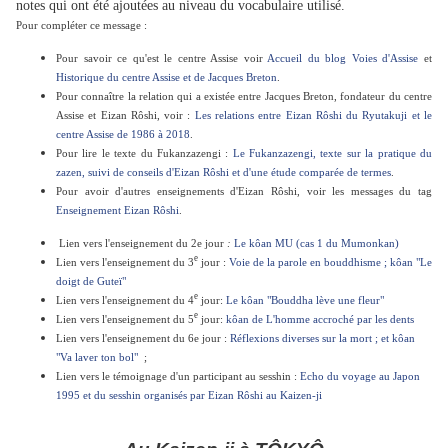
notes qui ont été ajoutées au niveau du vocabulaire utilisé.
Pour compléter ce message :
Pour savoir ce qu'est le centre Assise voir
Accueil du blog Voies d'Assise
et
Historique du centre Assise et de Jacques Breton
.
Pour connaître la relation qui a existée entre Jacques Breton, fondateur du centre
Assise et Eizan Rôshi, voir :
Les relations entre Eizan Rôshi du Ryutakuji et le
centre Assise de 1986 à 2018
.
Pour lire le texte du Fukanzazengi :
Le Fukanzazengi, texte sur la pratique du
zazen, suivi de conseils d'Eizan Rôshi et d'une étude comparée de termes
.
Pour avoir d'autres enseignements d'Eizan Rôshi, voir les messages du tag
Enseignement Eizan Rôshi
.
Lien vers l'enseignement du 2e jour
:
Le kôan MU (cas 1 du Mumonkan)
e
Lien vers l'enseignement du 3
jour :
Voie de la parole en bouddhisme ; kôan "Le
doigt de Guteï"
e
Lien vers l'enseignement du 4
jour:
Le kôan "Bouddha lève une fleur"
e
Lien vers l'enseignement du 5
jour:
kôan de L'homme accroché par les dents
Lien vers l'enseignement du 6e jour :
Réflexions diverses sur la mort ; et kôan
"Va laver ton bol"
;
Lien vers le témoignage d'un participant au sesshin :
Echo du voyage au Japon
1995 et du sesshin organisés par Eizan Rôshi au Kaizen-ji