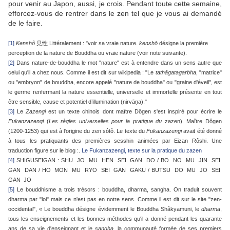
pour venir au Japon, aussi, je crois. Pendant toute cette semaine,
efforcez-vous de rentrer dans le zen tel que je vous ai demandé
de le faire.
[1]
Kenshô
見性 Littéralement : "voir sa vraie nature.
kenshō
désigne la première
perception de la nature de Bouddha ou vraie nature (voir note suivante).
[2]
Dans nature-de-bouddha le mot "nature" est à entendre dans un sens autre que
celui qu'il a chez nous. Comme il est dit sur wikipedia : "Le
tathāgatagarbha
, "matrice"
ou "embryon" de bouddha, encore appelé "nature de bouddha" ou "graine d'éveil", est
le germe renfermant la nature essentielle, universelle et immortelle présente en tout
être sensible, cause et potentiel d’illumination (nirvāṇa)."
[3]
Le
Zazengi
est un texte chinois dont maître Dôgen s'est inspiré pour écrire le
Fukanzazengi
(
Les règles universelles pour la pratique du
zazen). Maître Dôgen
(1200-1253) qui est à l'origine du zen sôtô. Le texte
du
Fukanzazengi
avait été donné
à tous les pratiquants des premières sesshin animées par Eizan Rôshi. Une
traduction figure sur le blog :.
Le Fukanzazengi, texte sur la pratique du zazen
[4]
SHIGUSEIGAN : SHU JO MU HEN SEI GAN DO / BO NO MU JIN SEI
GAN DAN / HO MON MU RYO SEI GAN GAKU / BUTSU DO MU JO SEI
GAN JO
[5]
Le bouddhisme a trois trésors : bouddha, dharma, sangha. On traduit souvent
dharma par "loi" mais ce n'est pas en notre sens. Comme il est dit sur le site "zen-
occidental", « Le bouddha désigne évidemment le Bouddha Shâkyamuni, le
dharma
,
tous les enseignements et les bonnes méthodes qu'il a donné pendant les quarante
ans de sa vie d'enseignant et le
sangha
, la communauté formée de ses premiers