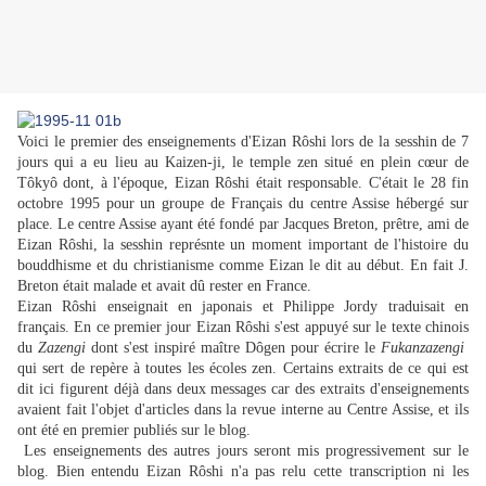
Voici le premier des enseignements d'Eizan Rôshi lors de la sesshin de 7
jours qui a eu lieu au Kaizen-ji, le temple zen situé en plein cœur de
Tôkyô dont, à l'époque, Eizan Rôshi était responsable. C'était le 28 fin
octobre 1995 pour un groupe de Français du centre Assise hébergé sur
place. Le centre Assise ayant été fondé par Jacques Breton, prêtre, ami de
Eizan Rôshi, la sesshin représnte un moment important de l'histoire du
bouddhisme et du christianisme comme Eizan le dit au début. En fait J.
Breton était malade et avait dû rester en France.
Eizan Rôshi enseignait en japonais et Philippe Jordy traduisait en
français. En ce premier jour Eizan Rôshi s'est appuyé sur le texte chinois
du
Zazengi
dont s'est inspiré
maître Dôgen
pour écrire le
Fukanzazengi
qui sert de repère à toutes les écoles zen. Certains extraits de ce qui est
dit ici figurent déjà dans deux messages car des extraits d'enseignements
avaient fait l'objet d'articles dans la revue interne au Centre Assise, et ils
ont été en premier publiés sur le blog.
Les enseignements des autres jours seront mis progressivement sur le
blog. Bien entendu Eizan Rôshi n'a pas relu cette transcription ni les