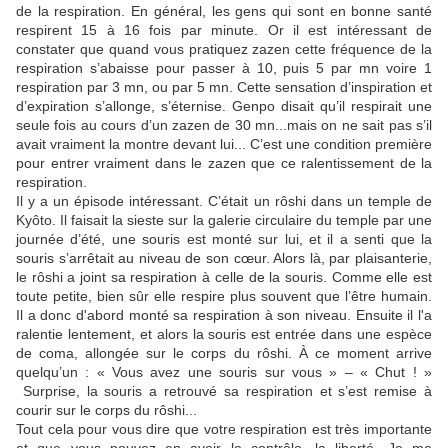
de la respiration. En général, les gens qui sont en bonne santé
respirent 15 à 16 fois par minute. Or il est intéressant de
constater que quand vous pratiquez zazen cette fréquence de la
respiration s’abaisse pour passer à 10, puis 5 par mn voire 1
respiration par 3 mn, ou par 5 mn. Cette sensation d’inspiration et
d’expiration s’allonge, s’éternise. Genpo disait qu’il respirait une
seule fois au cours d’un zazen de 30 mn...mais on ne sait pas s’il
avait vraiment la montre devant lui... C’est une condition première
pour entrer vraiment dans le zazen que ce ralentissement de la
respiration.
Il y a un épisode intéressant. C’était un rôshi dans un temple de
Kyôto. Il faisait la sieste sur la galerie circulaire du temple par une
journée d’été, une souris est monté sur lui, et il a senti que la
souris s’arrêtait au niveau de son cœur. Alors là, par plaisanterie,
le rôshi a joint sa respiration à celle de la souris. Comme elle est
toute petite, bien sûr elle respire plus souvent que l’être humain.
Il a donc d'abord monté sa respiration à son niveau. Ensuite il l'a
ralentie lentement, et alors la souris est entrée dans une espèce
de coma, allongée sur le corps du rôshi. À ce moment arrive
quelqu’un : « Vous avez une souris sur vous » – « Chut ! »
Surprise, la souris a retrouvé sa respiration et s’est remise à
courir sur le corps du rôshi...
Tout cela pour vous dire que votre respiration est très importante