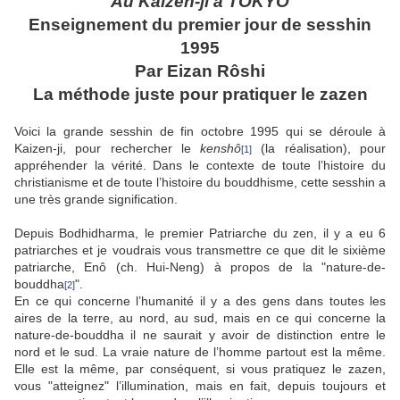
Au Kaizen-ji à TÔKYÔ
Enseignement du premier jour de sesshin
1995
Par Eizan Rôshi
La méthode juste pour pratiquer le zazen
Voici la grande sesshin de fin octobre 1995 qui se déroule à
Kaizen-ji, pour rechercher le
kenshô
(la réalisation), pour
[1]
appréhender la vérité. Dans le contexte de toute l’histoire du
christianisme et de toute l’histoire du bouddhisme, cette sesshin a
une très grande signification
.
Depuis Bodhidharma, le premier Patriarche du zen, il y a eu 6
patriarches et je voudrais vous transmettre ce que dit le sixième
patriarche, Enô
(ch. Hui-Neng) à propos de la "nature-de-
bouddha
".
[2]
En ce qui concerne l’humanité il y a des gens dans toutes les
aires de la terre, au nord, au sud, mais en ce qui concerne la
nature-de-bouddha il ne saurait y avoir de distinction entre le
nord et le sud. La vraie nature de l’homme partout est la même.
Elle est la même, par conséquent, si vous pratiquez le zazen,
vous "atteignez" l’illumination, mais en fait, depuis toujours et