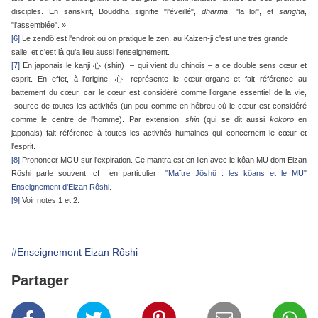
disciples. En sanskrit, Bouddha signifie "l'éveillé",
dharma
, "la loi", et
sangha
,
"l'assemblée". »
[6]
Le zendô est l'endroit où on pratique le zen, au Kaizen-ji c'est une très grande
salle, et c'est là qu'a lieu aussi l'enseignement.
[7]
En japonais le kanji 心 (shin) – qui vient du chinois – a ce double sens cœur et
esprit. En effet, à l’origine, 心 représente le cœur-organe et fait référence au
battement du cœur, car le cœur est considéré comme l’organe essentiel de la vie,
source de toutes les activités (un peu comme en hébreu où le cœur est considéré
comme le centre de l'homme). Par extension,
shin
(qui se dit aussi
kokoro
en
japonais) fait référence à toutes les activités humaines qui concernent le cœur et
l'esprit.
[8]
Prononcer MOU sur l'expiration. Ce mantra est en lien avec le kôan MU dont Eizan
Rôshi parle souvent. cf en particulier
"Maître Jôshû : les kôans et le MU"
Enseignement d'Eizan Rôshi
.
[9]
Voir notes 1 et 2.
#Enseignement Eizan Rôshi
Partager