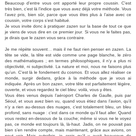
Beaucoup d'entre vous ont apporté leur propre coussin. C'est
très bien, c’est là l’indice que vous avez déjà votre méthode. Vous
l’avez pris, bien sûr, parce que vous êtes plus à l’aise avec ce
coussin, votre corps s’est habitué.
Je vous invite donc à pratiquer zazen sur la base de tout ce que
je viens de vous dire en ce premier jour. Si vous ne le faites pas,
je dirais que le zazen vous sera contraire.
Je me répète souvent… mais il ne faut rien penser en zazen. La
tête se vide, la tête est vide comme une page blanche, le zéro
des mathématiques ; en termes philosophiques, il n’y a plus ni
objectivité, ni subjectivité. La nature et moi, nous ne faisons plus
qu’un. C’est là le fondement du cosmos. Et vous allez réaliser ce
monde, surgir dedans, grâce à la méthode que je vous ai
indiquée. Après un bon zazen, votre tête est parfaitement légère,
ouverte, et vous regardez le ciel bleu: voilà, vous y êtes.
Vous êtes venus depuis l’aéroport Charles de Gaulle, puis par
Séoul, et vous avez bien vu, quand vous étiez dans l’avion, qu’il
n’y a rien au-dessus des nuages, c’est totalement bleu, un bleu
profond, sans nuage : c’est dans ce monde qu’il faut aller. Quand
vous restez en-dessous de la couche; même si vous ne le voyez
pas, ce monde est toujours là, là-haut. Jadis, on ne pouvait pas
bien s’en rendre compte, mais maintenant, grâce aux avions, on
peut voir. Mais autrefois, je crois qu’il y avait beaucoup de