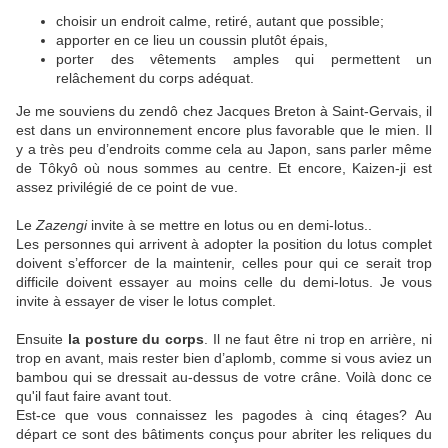
choisir un endroit calme, retiré, autant que possible;
apporter en ce lieu un coussin plutôt épais,
porter des vêtements amples qui permettent un
relâchement du corps adéquat.
Je me souviens du zendô chez Jacques Breton à Saint-Gervais, il
est dans un environnement encore plus favorable que le mien. Il
y a très peu d’endroits comme cela au Japon, sans parler même
de Tôkyô où nous sommes au centre. Et encore, Kaizen-ji est
assez privilégié de ce point de vue.
Le
Zazengi
invite à se mettre en lotus ou en demi-lotus..
Les personnes qui arrivent à adopter la position du lotus complet
doivent s’efforcer de la maintenir, celles pour qui ce serait trop
difficile doivent essayer au moins celle du demi-lotus. Je vous
invite à essayer de viser le lotus complet.
Ensuite
la posture du corps
. Il ne faut être ni trop en arrière, ni
trop en avant, mais rester bien d’aplomb, comme si vous aviez un
bambou qui se dressait au-dessus de votre crâne. Voilà donc ce
qu'il faut faire avant tout.
Est-ce que vous connaissez les pagodes à cinq étages? Au
départ ce sont des bâtiments conçus pour abriter les reliques du