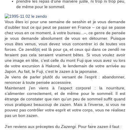
prendre les repas d’une manière juste, ni trop ni trop peu,
de même pour le sommeil.
Vous êtes ici pour une semaine de sesshin et je vous demande
d’oublier tout ce qui peut se passer en France – ce qui se passe
chez vous en ce moment, à votre bureau...–, ce genre de pensée
je vous demande absolument de vous en détourner. Puisque
vous êtes venus, vous devez vous concentrer ici de toutes vos
forces. Ce zendô
est là pour ça, et ceux qui dans ce zendô ne
[6]
feraient pas cela seraient vraiment bêtes. Si vous voulez avoir
une image en tête, c’est celle du mont Fuji que vous avez vu lors
de votre excursion à Hakoné, le lendemain de votre arrivée au
Japon. Au fait, le Fuji, c’est le zazen à la japonaise.
Je viens de parler plutôt du versant de l’esprit : abandonner,
renoncer à toute pensée accessoire.
Maintenant j'en viens à l’aspect corporel : la nourriture,
s’alimenter correctement, et de même pour le sommeil. Il est
étrange de constater que rien qu’un peu de sommeil suffit quand
vous pratiquez beaucoup de zazen. Mais à l’inverse, si vous ne
pouvez pas contrôler votre esprit et votre corps, vous ne réalisez
pas un bon zazen.
J'en reviens aux préceptes du
Zazengi
. Pour faire zazen il faut :