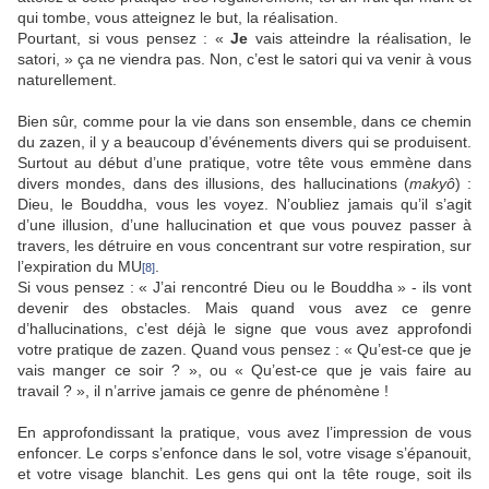
qui tombe, vous atteignez le but, la réalisation.
Pourtant, si vous pensez : «
Je
vais atteindre la réalisation, le
satori, » ça ne viendra pas. Non, c’est le satori qui va venir à vous
naturellement.
Bien sûr, comme pour la vie dans son ensemble, dans ce chemin
du zazen, il y a beaucoup d’événements divers qui se produisent.
Surtout au début d’une pratique, votre tête vous emmène dans
divers mondes, dans des illusions, des hallucinations (
makyô
) :
Dieu, le Bouddha, vous les voyez. N’oubliez jamais qu’il s’agit
d’une illusion, d’une hallucination et que vous pouvez passer à
travers, les détruire en vous concentrant sur votre respiration, sur
l’expiration du MU
.
[8]
Si vous pensez : « J’ai rencontré Dieu ou le Bouddha » - ils vont
devenir des obstacles. Mais quand vous avez ce genre
d’hallucinations, c’est déjà le signe que vous avez approfondi
votre pratique de zazen. Quand vous pensez : « Qu’est-ce que je
vais manger ce soir ? », ou « Qu’est-ce que je vais faire au
travail ? », il n’arrive jamais ce genre de phénomène !
En approfondissant la pratique, vous avez l’impression de vous
enfoncer. Le corps s’enfonce dans le sol, votre visage s’épanouit,
et votre visage blanchit. Les gens qui ont la tête rouge, soit ils