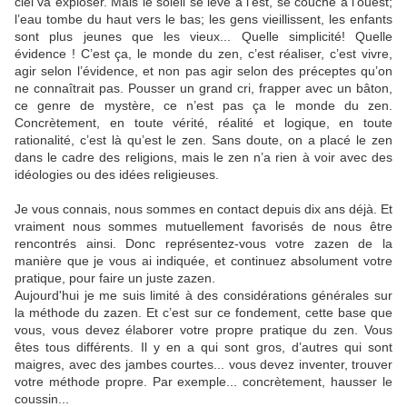
ciel va exploser. Mais le soleil se lève à l’est, se couche à l’ouest;
l’eau tombe du haut vers le bas; les gens vieillissent, les enfants
sont plus jeunes que les vieux... Quelle simplicité! Quelle
évidence ! C’est ça, le monde du zen, c’est réaliser, c’est vivre,
agir selon l’évidence, et non pas agir selon des préceptes qu’on
ne connaîtrait pas. Pousser un grand cri, frapper avec un bâton,
ce genre de mystère, ce n’est pas ça le monde du zen.
Concrètement, en toute vérité, réalité et logique, en toute
rationalité, c’est là qu’est le zen. Sans doute, on a placé le zen
dans le cadre des religions, mais le zen n’a rien à voir avec des
idéologies ou des idées religieuses.
Je vous connais, nous sommes en contact depuis dix ans déjà. Et
vraiment nous sommes mutuellement favorisés de nous être
rencontrés ainsi. Donc représentez-vous votre zazen de la
manière que je vous ai indiquée, et continuez absolument votre
pratique, pour faire un juste zazen.
Aujourd'hui je me suis limité à des considérations générales sur
la méthode du zazen. Et c’est sur ce fondement, cette base que
vous, vous devez élaborer votre propre pratique du zen. Vous
êtes tous différents. Il y en a qui sont gros, d’autres qui sont
maigres, avec des jambes courtes... vous devez inventer, trouver
votre méthode propre. Par exemple... concrètement, hausser le
coussin...