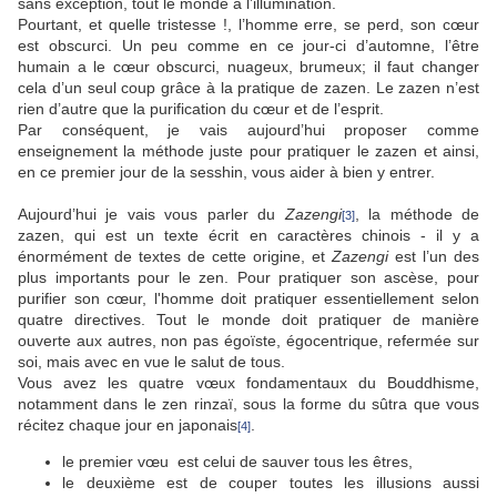
sans exception, tout le monde a l’illumination.
Pourtant, et quelle tristesse !, l’homme erre, se perd, son cœur
est obscurci. Un peu comme en ce jour-ci d’automne, l’être
humain a le cœur obscurci, nuageux, brumeux; il faut changer
cela d’un seul coup grâce à la pratique de zazen. Le zazen n’est
rien d’autre que la purification du cœur et de l’esprit.
Par conséquent, je vais aujourd’hui proposer comme
enseignement la méthode juste pour pratiquer le zazen et ainsi,
en ce premier jour de la sesshin, vous aider à bien y entrer.
Aujourd’hui je vais vous parler du
Zazengi
, la méthode de
[3]
zazen, qui est un texte écrit en caractères chinois - il y a
énormément de textes de cette origine, et
Zazengi
est l’un des
plus importants pour le zen. Pour pratiquer son ascèse, pour
purifier son cœur, l'homme doit pratiquer essentiellement selon
quatre directives. Tout le monde doit pratiquer de manière
ouverte aux autres, non pas égoïste, égocentrique, refermée sur
soi, mais avec en vue le salut de tous.
Vous avez les quatre vœux fondamentaux du Bouddhisme,
notamment dans le zen rinzaï, sous la forme du sûtra que vous
récitez chaque jour en japonais
.
[4]
le premier vœu est celui de sauver tous les êtres,
le deuxième est de couper toutes les illusions aussi