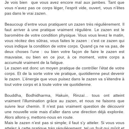
Je vois bien que vous avez encore mal aux jambes. Tant que
vous n’avez pas ce corps léger, l’esprit vide, ouvert, vous n’êtes
pas dans le vrai zazen.
Beaucoup d’entre vous pratiquent un zazen très régulièrement. Il
faut arriver à une pratique vraiment régulière. Le zazen est le
baromètre de votre condition physique. Vous vous levez le matin,
vous récitez des sûtras, vous faites le zazen : c’est ce zazen qui
vous indique la condition de votre corps. Quand ça ne va pas, de
deux choses l’une : ou bien votre façon de faire le zazen est
mauvaise, ou bien en ce jour, à ce moment, votre corps a
accumulé vraiment de la fatigue.
Le zazen est donc un moyen pratique de contrôler l’état de votre
corps. Et de la sorte votre vie pratique, quotidienne peut devenir
le zazen. L’énergie que vous puisez dans le zazen va s’étendre à
tout votre corps et à toute votre vie quotidienne.
Bouddha, Bodhidharma, Hakuin, Rinzaï... tous ont atteint
vraiment l’illumination grâce au zazen, et nous ne faisons que
suivre leur chemin. Il n’est pas vraiment question de découvrir
une nouvelle voie mais d’aller dans une direction déjà explorée.
Alors allons-y, mettons-nous en route.
Mais le zazen n’est pas si simple; il faut s’y atteler. Si vous vous
attelez à cette pratique très régulièrement, tel un fruit qui mûrit et