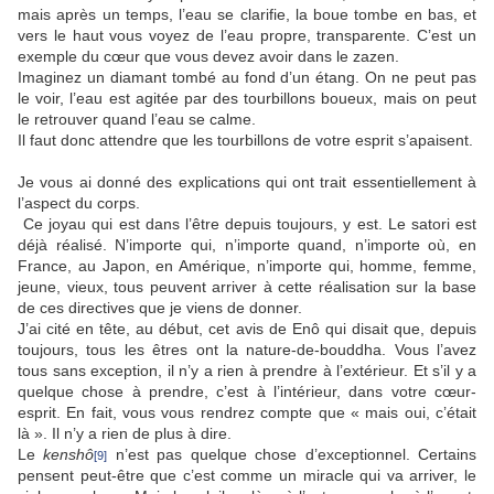
mais après un temps, l’eau se clarifie, la boue tombe en bas, et
vers le haut vous voyez de l’eau propre, transparente. C’est un
exemple du cœur que vous devez avoir dans le zazen.
Imaginez un diamant tombé au fond d’un étang. On ne peut pas
le voir, l’eau est agitée par des tourbillons boueux, mais on peut
le retrouver quand l’eau se calme.
Il faut donc attendre que les tourbillons de votre esprit s’apaisent.
Je vous ai donné des explications qui ont trait essentiellement à
l’aspect du corps.
Ce joyau qui est dans l’être depuis toujours, y est. Le satori est
déjà réalisé. N’importe qui, n’importe quand, n’importe où, en
France, au Japon, en Amérique, n’importe qui, homme, femme,
jeune, vieux, tous peuvent arriver à cette réalisation sur la base
de ces directives que je viens de donner.
J’ai cité en tête, au début, cet avis de Enô qui disait que, depuis
toujours, tous les êtres ont la nature-de-bouddha. Vous l’avez
tous sans exception, il n’y a rien à prendre à l’extérieur. Et s’il y a
quelque chose à prendre, c’est à l’intérieur, dans votre cœur-
esprit. En fait, vous vous rendrez compte que « mais oui, c’était
là ». Il n’y a rien de plus à dire.
Le
kenshô
n’est pas quelque chose d’exceptionnel. Certains
[9]
pensent peut-être que c’est comme un miracle qui va arriver, le