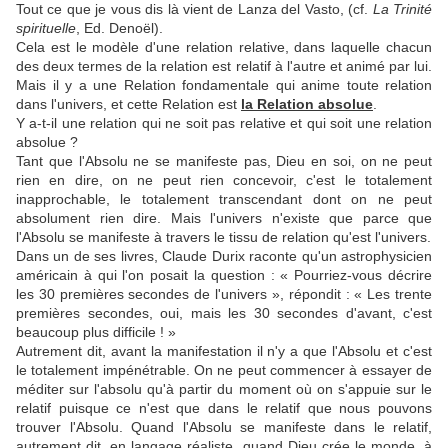
Tout ce que je vous dis là vient de Lanza del Vasto, (cf.
La Trinité
spirituelle
, Ed. Denoël).
Cela est le modèle d'une relation relative, dans laquelle chacun
des deux termes de la relation est relatif à l'autre et animé par lui.
Mais il y a une Relation fondamentale qui anime toute relation
dans l'univers, et cette Relation est
la Relation absolue
.
Y a-t-il une relation qui ne soit pas relative et qui soit une relation
absolue ?
Tant que l'Absolu ne se manifeste pas, Dieu en soi, on ne peut
rien en dire, on ne peut rien concevoir, c'est le totalement
inapprochable, le totalement transcendant dont on ne peut
absolument rien dire. Mais l'univers n'existe que parce que
l'Absolu se manifeste à travers le tissu de relation qu'est l'univers.
Dans un de ses livres, Claude Durix raconte qu'un astrophysicien
américain à qui l'on posait la question : « Pourriez-vous décrire
les 30 premières secondes de l'univers », répondit : « Les trente
premières secondes, oui, mais les 30 secondes d'avant, c'est
beaucoup plus difficile ! »
Autrement dit, avant la manifestation il n'y a que l'Absolu et c'est
le totalement impénétrable. On ne peut commencer à essayer de
méditer sur l'absolu qu'à partir du moment où on s'appuie sur le
relatif puisque ce n'est que dans le relatif que nous pouvons
trouver l'Absolu. Quand l'Absolu se manifeste dans le relatif,
autrement dit, en langage réaliste, quand Dieu crée le monde, à