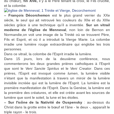
du chœur),
fin XIVe,
il y a le Père tenant la croix, le Fils crucifié,
et la colombe.
– François Décorchemon
est le plus grand verrier du XXe
siècle, le seul qui ait retrouvé les couleurs du XIIe et du XIIIe
siècles grâce à une technique qu'il a inventée.
Sur un vitrail
moderne de l'église de Menneval
, non loin de Bernon en
Normandie,on voit une image de la Trinité où se trouvent Père,
Fils et Esprit, et où il a introduit la Vierge Marie. La colombe
irradie une lumière rouge extraordinaire qui englobe les trois
personnes.
Dans ce vitrail, la colombe de l'Esprit irradie la lumière.
Dans 15 jours, lors de la deuxième conférence, nous
commenterons les deux grandes prières catholiques à l'Esprit
que sont le
Veni Sancte Spiritus
et le
Veni Creator
. Dans ces
prières, l'Esprit est invoqué comme
lumen
, la lumière visible
n'étant que la manifestation à travers un miroir de la lumière
invisible incréée qui est la lumière de l'Esprit. La lumière est la
première manifestation de l'Esprit. Dans la Genèse, la lumière est
la première des créatures, et elle est créée avant les sources de
lumière que sont le soleil, la lune et les étoiles.
– Sur l'icône de la Nativité de Ouspensky
: au-dessus du
Christ dans la grotte entre le bœuf et l'âne - le deux -, apparaît le
triple rayon - le trois.