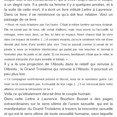
à un degré rare. Il a perdu sa femme il y a quelques années, et à
la suite de cette mort, il a écrit un livre intitulé
Lettre à Laurence
.
Dans ce livre, il se remémore ce qu'a été leur relation. Voici un
passage de ce livre.
« Nous ne nous éclairions pas l'un l'autre. C'était la même lumière qui nous éclairait.
Elle ne venait pas de nous, elle venait d'ailleurs, mais nous avons su l'accueillir, lui
ménager, entre nous deux, un lieu, lui faire un espace. Notre chance était de vivre
dans cet espace de lumière. […] À certains instants, j'ai eu le sentiment très net d'une
densité plus forte, d'une lumière plus vive. Tout se passait comme si venait de se
joindre à nous un troisième interlocuteur qui parlait par nos bouches et donnait à
l'entretien plus de poids et de clarté. Et cet inconnu bienfaisant n'était que le reflet, le
modeste interprète d'un autre invisible et lointain. »
Il y a là une projection de l'Absolu dans le relatif qui renvoie à
l'Absolu ; le Grand Troisième qui renvoie à l'Absolu. Il poursuit un
peu plus loin :
« Ce compagnon extrêmement présent et discret, nous ne le nommions guère. Les
mots ne lui convenaient pas. Il s'évadait de leur cage. […] Il se retrouvait dans notre
alliance, et nous la retrouvions en lui. »
Voilà ce qu'idéalement devrait être le couple humain.
Dans cette
Lettre à Laurence
, Bourbon Busset a des pages
extraordinaires sur le sens ultime de l'union sexuelle, qui est la
manifestation du Grand Troisième à travers la rencontre sexuelle
et qui est le sens ultime de toute sexualité humaine, sans laquelle