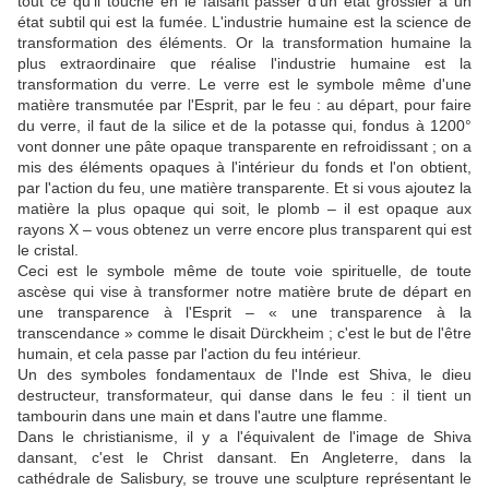
tout ce qu'il touche en le faisant passer d'un état grossier à un
état subtil qui est la fumée. L'industrie humaine est la science de
transformation des éléments. Or la transformation humaine la
plus extraordinaire que réalise l'industrie humaine est la
transformation du verre. Le verre est le symbole même d'une
matière transmutée par l'Esprit, par le feu : au départ, pour faire
du verre, il faut de la silice et de la potasse qui, fondus à 1200°
vont donner une pâte opaque transparente en refroidissant ; on a
mis des éléments opaques à l'intérieur du fonds et l'on obtient,
par l'action du feu, une matière transparente. Et si vous ajoutez la
matière la plus opaque qui soit, le plomb – il est opaque aux
rayons X – vous obtenez un verre encore plus transparent qui est
le cristal.
Ceci est le symbole même de toute voie spirituelle, de toute
ascèse qui vise à transformer notre matière brute de départ en
une transparence à l'Esprit – « une transparence à la
transcendance » comme le disait Dürckheim ; c'est le but de l'être
humain, et cela passe par l'action du feu intérieur.
Un des symboles fondamentaux de l'Inde est Shiva, le dieu
destructeur, transformateur, qui danse dans le feu : il tient un
tambourin dans une main et dans l'autre une flamme.
Dans le christianisme, il y a l'équivalent de l'image de Shiva
dansant, c'est le Christ dansant. En Angleterre, dans la
cathédrale de Salisbury, se trouve une sculpture représentant le