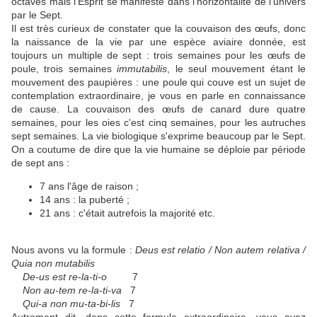
octaves mais l'Esprit se manifeste dans l'horizontalité de l'univers
par le Sept.
Il est très curieux de constater que la couvaison des œufs, donc
la naissance de la vie par une espèce aviaire donnée, est
toujours un multiple de sept : trois semaines pour les œufs de
poule, trois semaines
immutabilis
, le seul mouvement étant le
mouvement des paupières : une poule qui couve est un sujet de
contemplation extraordinaire, je vous en parle en connaissance
de cause. La couvaison des œufs de canard dure quatre
semaines, pour les oies c'est cinq semaines, pour les autruches
sept semaines. La vie biologique s'exprime beaucoup par le Sept.
On a coutume de dire que la vie humaine se déploie par période
de sept ans :
7 ans l'âge de raison ;
14 ans : la puberté ;
21 ans : c'était autrefois la majorité etc.
Nous avons vu la formule :
Deus est relatio / Non autem relativa /
Quia non mutabilis
De-us est re-la-ti-o
7
Non au-tem re-la-ti-va
7
Qui-a non mu-ta-bi-lis
7