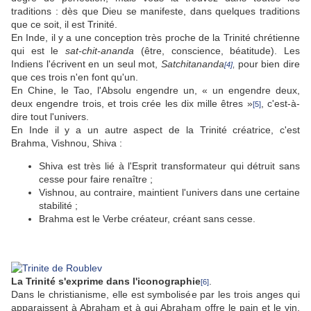
traditions : dès que Dieu se manifeste, dans quelques traditions
que ce soit, il est Trinité.
En Inde, il y a une conception très proche de la Trinité chrétienne
qui est le
sat-chit-ananda
(être, conscience, béatitude). Les
Indiens l'écrivent en un seul mot,
Satchitananda
pour bien dire
[4]
,
que ces trois n'en font qu'un.
En Chine, le Tao, l'Absolu engendre un, « un engendre deux,
deux engendre trois, et trois crée les dix mille êtres »
, c'est-à-
[5]
dire tout l'univers.
En Inde il y a un autre aspect de la Trinité créatrice, c'est
Brahma, Vishnou, Shiva :
Shiva est très lié à l'Esprit transformateur qui détruit sans
cesse pour faire renaître ;
Vishnou, au contraire, maintient l'univers dans une certaine
stabilité ;
Brahma est le Verbe créateur, créant sans cesse.
La Trinité s'exprime dans l'iconographie
.
[6]
Dans le christianisme, elle est symbolisée par les trois anges qui
apparaissent à Abraham et à qui Abraham offre le pain et le vin,