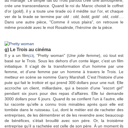
au mariage. Le simple fait du Trois partout crée une atmosphère,
crée une transcendance. Quand le roi du Maroc choisit le coffret
d'or (
gold
), il y a toute une tirade où il médite sur l'or, et chaque
ver de la tirade se termine par
old : old, bold, gold old, cold
….
Dans une autre pièce, "Comme il vous plaira", on retrouve le
même procédé avec le mot Rosalinde, l'héroïne de la pièce.
g) Le Trois au cinéma
Il y a un film
, "Pretty woman" (
Une jolie femme
), où tout est
[13]
basé sur le Trois. Sous les dehors d'un conte léger, c'est un film
initiatique. Il s'agit de la transformation d'un homme par une
femme, et d'une femme par un homme à travers le Trois. Le
metteur en scène se nomme Garry Marshall. C'est l'histoire d'une
pute qui fait le trottoir et qui prend 300 dollars pour une nuit. Elle
accroche un client, milliardaire, qui a besoin d'une "escort girl"
pendant six jours pour des repas d'affaires. Elle lui demande
3000 dollars pour 6 jours. Quand ils se confient l'un à l'autre, elle
lui raconte qu'elle a connu trois minables après quoi elle est
tombée dans le ruisseau. Lui, dont le métier est de racheter des
entreprises, de les démembrer et de les revendre avec beaucoup
de bénéfices, s'était brouillé avec son père. Or, la troisième
entreprise qu'il a rachetée est celle de son père. À un moment ils