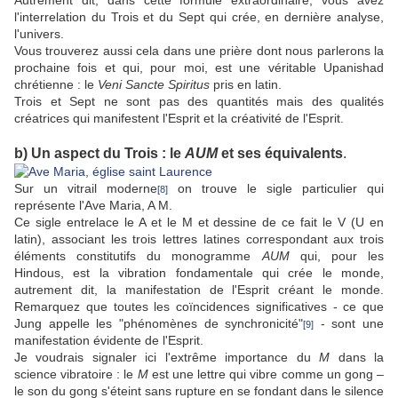
Autrement dit, dans cette formule extraordinaire, vous avez
l'interrelation du Trois et du Sept qui crée, en dernière analyse,
l'univers.
Vous trouverez aussi cela dans une prière dont nous parlerons la
prochaine fois et qui, pour moi, est une véritable Upanishad
chrétienne : le
Veni Sancte Spiritus
pris en latin.
Trois et Sept ne sont pas des quantités mais des qualités
créatrices qui manifestent l'Esprit et la créativité de l'Esprit.
b) Un aspect du Trois : le
AUM
et ses équivalents
.
Sur un vitrail moderne
on trouve le sigle particulier qui
[8]
représente l'Ave Maria, A M.
Ce sigle entrelace le A et le M et dessine de ce fait le V (U en
latin), associant les trois lettres latines correspondant aux trois
éléments constitutifs du monogramme
AUM
qui, pour les
Hindous, est la vibration fondamentale qui crée le monde,
autrement dit, la manifestation de l'Esprit créant le monde.
Remarquez que toutes les coïncidences significatives - ce que
Jung appelle les "phénomènes de synchronicité"
- sont une
[9]
manifestation évidente de l'Esprit.
Je voudrais signaler ici l'extrême importance du
M
dans la
science vibratoire : le
M
est une lettre qui vibre comme un gong –
le son du gong s'éteint sans rupture en se fondant dans le silence