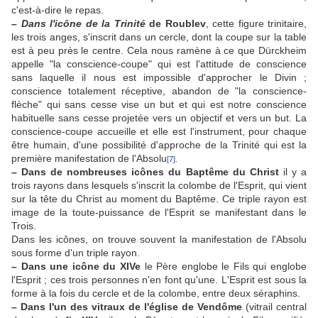
c'est-à-dire le repas.
–
Dans l'icône de la Trinité
de Roublev
, cette figure trinitaire,
les trois anges, s'inscrit dans un cercle, dont la coupe sur la table
est à peu près le centre. Cela nous ramène à ce que Dürckheim
appelle "la conscience-coupe" qui est l'attitude de conscience
sans laquelle il nous est impossible d'approcher le Divin ;
conscience totalement réceptive, abandon de "la conscience-
flèche" qui sans cesse vise un but et qui est notre conscience
habituelle sans cesse projetée vers un objectif et vers un but. La
conscience-coupe accueille et elle est l'instrument, pour chaque
être humain, d'une possibilité d'approche de la Trinité qui est la
première manifestation de l'Absolu
[7]
.
– Dans de nombreuses icônes du Baptême du Christ
il y a
trois rayons dans lesquels s'inscrit la colombe de l'Esprit, qui vient
sur la tête du Christ au moment du Baptême. Ce triple rayon est
image de la toute-puissance de l'Esprit se manifestant dans le
Trois.
Dans les icônes, on trouve souvent la manifestation de l'Absolu
sous forme d'un triple rayon.
– Dans une icône du XIVe
le Père englobe le Fils qui englobe
l'Esprit ; ces trois personnes n'en font qu'une. L'Esprit est sous la
forme à la fois du cercle et de la colombe, entre deux séraphins.
– Dans l'un des vitraux de l'église de Vendôme
(vitrail central