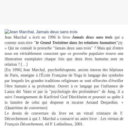
Jean Marchal a écrit en 1996 le livre
Jamais deux sans trois
qui a
comme sous-titre
"le Grand Troisième dans les relations humaines"
.
[1]
« Qui ne connaît le proverbe “Jamais deux sans trois” ? Mais qui d'entre
nous est véritablement conscient que ce proverbe populaire trouve une
illustration exemplaire chaque fois que deux êtres humains sont en
relation ? […]
[En 1996] Jean Marchal, psychothérapeute, ancien interne des hôpitaux
de Paris, enseigne à l'École Française de Yoga le langage des symboles
par lesquels les grandes traditions religieuses se sont efforcées d'éveiller
l'être humain à sa profondeur. Ouvert à ce langage par l'influence de
Lanza del Vasto et par la "psychologie des profondeurs" de Jung, il a
suivi l'enseignement de Karlfried Graf Dürckheim et poursuit sa quête à
la lumière de celui qui dispense et incarne Arnaud Desjardins. »
(Quatrième de couverture)
Le dessin de couverture du livre est un vitrail trinitaire de F.
Décorchemont à qui J. Marchal a consacré un autre livre :
Les vitraux de
François Décorchemont
, éd P. Lethielleux, 2001.