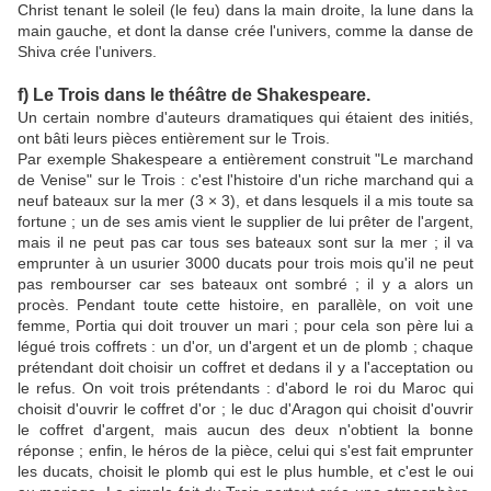
Christ tenant le soleil (le feu) dans la main droite, la lune dans la
main gauche, et dont la danse crée l'univers, comme la danse de
Shiva crée l'univers.
f) Le Trois dans le théâtre de Shakespeare.
Un certain nombre d'auteurs dramatiques qui étaient des initiés,
ont bâti leurs pièces entièrement sur le Trois.
Par exemple Shakespeare a entièrement construit "Le marchand
de Venise" sur le Trois : c'est l'histoire d'un riche marchand qui a
neuf bateaux sur la mer (3 × 3), et dans lesquels il a mis toute sa
fortune ; un de ses amis vient le supplier de lui prêter de l'argent,
mais il ne peut pas car tous ses bateaux sont sur la mer ; il va
emprunter à un usurier 3000 ducats pour trois mois qu'il ne peut
pas rembourser car ses bateaux ont sombré ; il y a alors un
procès. Pendant toute cette histoire, en parallèle, on voit une
femme, Portia qui doit trouver un mari ; pour cela son père lui a
légué trois coffrets : un d'or, un d'argent et un de plomb ; chaque
prétendant doit choisir un coffret et dedans il y a l'acceptation ou
le refus. On voit trois prétendants : d'abord le roi du Maroc qui
choisit d'ouvrir le coffret d'or ; le duc d'Aragon qui choisit d'ouvrir
le coffret d'argent, mais aucun des deux n'obtient la bonne
réponse ; enfin, le héros de la pièce, celui qui s'est fait emprunter
les ducats, choisit le plomb qui est le plus humble, et c'est le oui