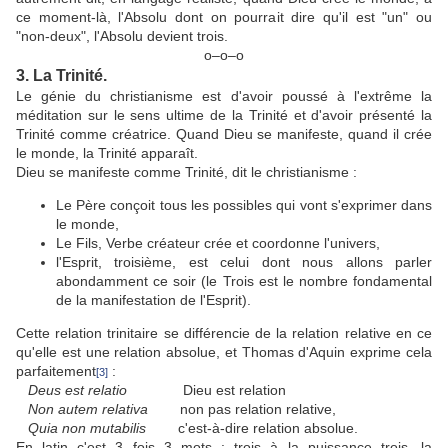
ce moment-là, l'Absolu dont on pourrait dire qu'il est "un" ou
"non-deux", l'Absolu devient trois.
ο–ο–ο
3. La Trinité.
Le génie du christianisme est d'avoir poussé à l'extrême la
méditation sur le sens ultime de la Trinité et d'avoir présenté la
Trinité comme créatrice. Quand Dieu se manifeste, quand il crée
le monde, la Trinité apparaît.
Dieu se manifeste comme Trinité, dit le christianisme :
Le Père conçoit tous les possibles qui vont s'exprimer dans
le monde,
Le Fils, Verbe créateur crée et coordonne l'univers,
l'Esprit, troisième, est celui dont nous allons parler
abondamment ce soir (le Trois est le nombre fondamental
de la manifestation de l'Esprit).
Cette relation trinitaire se différencie de la relation relative en ce
qu'elle est une relation absolue, et Thomas d'Aquin exprime cela
parfaitement
:
[3]
Deus est relatio
Dieu est relation
Non autem relativa
non pas relation relative,
Quia non mutabilis
c'est-à-dire relation absolue.
En latin c'est 3 fois 3 mots : trois à la puissance trois, la