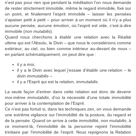
n'est pas pour rien que pendant la méditation l'on nous demande
de rester strictement immobile, même le regard immobile, fixé sur
un point, et finalement l'esprit immobile – laisser les pensées
s'apaiser petit à petit – pour arriver à un moment où il n'y a plus
aucune pensée, aucune émotion, où l'esprit est vide, c'est-à-dire
immobile (
non mutabilis
).
Quand nous cherchons à établir une relation avec la Réalité
ultime qui est l'Absolu, le Divin – que nous le considérions comme
extérieur, au ciel, ou bien comme intérieur au-devant de nous –
en parlant schématiquement, on peut dire que :
il y a moi,
il y a le Divin avec lequel j'essaie d'établir une relation – le
divin
immutabilis
–
il y a l'Esprit qui est la relation,
immutabilis
.
La seule façon d'entrer dans cette relation est donc de devenir
moi-même
immutabilis
, d'où la nécessité d'une totale immobilité
pour arriver à la contemplation de l'Esprit.
Ce n'est pas fortuit si, dans les techniques zen, on vous demande
une extrême vigilance sur l'immobilité de la posture, du regard et
de la pensée. Quand on arrive à cette immobilité,
non mutabilis
, à
ce moment-là, l'immobilité de la personne rejoint l'immobilité
trinitaire par l'immobilité de l'esprit. Nous rejoignons la Relation