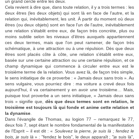
un grand cercle entre les deux.
Cela revient à dire que, dans toute relation, il y a trois termes : les
deux êtres (les deux objets) qui sont là en face de l'autre, et la
relation qui, inévitablement, les unit. À partir du moment où deux
êtres (ou deux objets) sont en face l'un de l'autre, inévitablement
une relation s'établit entre eux, de façon très concrète, plus ou
moins subtile selon les niveaux d'êtres auxquels appartiennent
ces deux termes, mais que l'on peut ramener, de façon très
schématique, à une attraction ou à une répulsion. Dès que deux
êtres sont placés côte à côte, une relation s'établit entre eux,
basée sur une certaine attraction ou une certaine répulsion, et ce
champ dynamique qui commence à circuler entre eux est le
troisième terme de la relation. Vous avez là, de façon très simple,
le sens initiatique de ce proverbe : « Jamais deux sans trois ». Au
sens vulgaire, vous pourriez dire : ma voiture a crevé deux fois
aujourd'hui, il va certainement y en avoir une troisième… Mais,
puisque tout proverbe a un sens initiatique, « Jamais deux sans
trois » signifie que,
dès que deux termes sont en relation, le
troisième est toujours là qui fonde et anime cette relation et
la dynamise
.
Dans l'évangile de Thomas, au logion 77 – remarquez le 77,
deux fois 7, sept étant le nombre fondamental de la manifestation
de l'Esprit – il est dit : «
Soulevez la pierre, je suis là ; fendez le
bois, je suis là
» : "fendez le bois", le deux apparaît ; "je suis là",