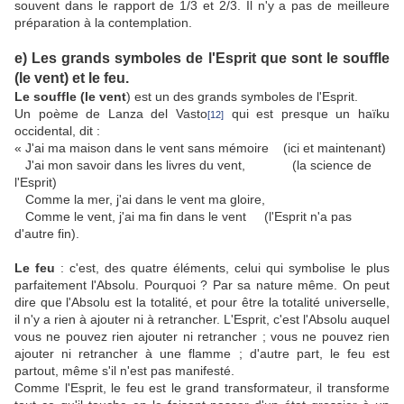
souvent dans le rapport de 1/3 et 2/3. Il n'y a pas de meilleure
préparation à la contemplation.
e) Les grands symboles de l'Esprit que sont le souffle
(le vent) et le feu.
Le souffle (le vent
) est un des grands symboles de l'Esprit.
Un poème de Lanza del Vasto
qui est presque un haïku
[12]
occidental, dit :
« J'ai ma maison dans le vent sans mémoire (ici et maintenant)
J'ai mon savoir dans les livres du vent, (la science de
l'Esprit)
Comme la mer, j'ai dans le vent ma gloire,
Comme le vent, j'ai ma fin dans le vent (l'Esprit n'a pas
d'autre fin).
Le feu
: c'est, des quatre éléments, celui qui symbolise le plus
parfaitement l'Absolu. Pourquoi ? Par sa nature même. On peut
dire que l'Absolu est la totalité, et pour être la totalité universelle,
il n'y a rien à ajouter ni à retrancher. L'Esprit, c'est l'Absolu auquel
vous ne pouvez rien ajouter ni retrancher ; vous ne pouvez rien
ajouter ni retrancher à une flamme ; d'autre part, le feu est
partout, même s'il n'est pas manifesté.
Comme l'Esprit, le feu est le grand transformateur, il transforme