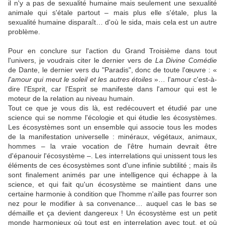
il n'y a pas de sexualité humaine mais seulement une sexualité
animale qui s'étale partout – mais plus elle s'étale, plus la
sexualité humaine disparaît… d'où le sida, mais cela est un autre
problème.
Pour en conclure sur l'action du Grand Troisième dans tout
l'univers, je voudrais citer le dernier vers de
La Divine Comédie
de Dante, le dernier vers du "Paradis", donc de toute l'œuvre : «
l'amour qui meut le soleil et les autres étoiles
»… l'amour c'est-à-
dire l'Esprit, car l'Esprit se manifeste dans l'amour qui est le
moteur de la relation au niveau humain.
Tout ce que je vous dis là, est redécouvert et étudié par une
science qui se nomme l'écologie et qui étudie les écosystèmes.
Les écosystèmes sont un ensemble qui associe tous les modes
de la manifestation universelle : minéraux, végétaux, animaux,
hommes – la vraie vocation de l'être humain devrait être
d'épanouir l'écosystème –. Les interrelations qui unissent tous les
éléments de ces écosystèmes sont d'une infinie subtilité ; mais ils
sont finalement animés par une intelligence qui échappe à la
science, et qui fait qu'un écosystème se maintient dans une
certaine harmonie à condition que l'homme n'aille pas fourrer son
nez pour le modifier à sa convenance… auquel cas le bas se
démaille et ça devient dangereux ! Un écosystème est un petit
monde harmonieux où tout est en interrelation avec tout, et où