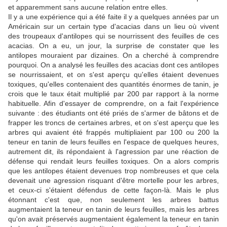
et apparemment sans aucune relation entre elles.
Il y a une expérience qui a été faite il y a quelques années par un
Américain sur un certain type d'acacias dans un lieu où vivent
des troupeaux d'antilopes qui se nourrissent des feuilles de ces
acacias. On a eu, un jour, la surprise de constater que les
antilopes mouraient par dizaines. On a cherché à comprendre
pourquoi. On a analysé les feuilles des acacias dont ces antilopes
se nourrissaient, et on s'est aperçu qu'elles étaient devenues
toxiques, qu'elles contenaient des quantités énormes de tanin, je
crois que le taux était multiplié par 200 par rapport à la norme
habituelle. Afin d'essayer de comprendre, on a fait l'expérience
suivante : des étudiants ont été priés de s'armer de bâtons et de
frapper les troncs de certaines arbres, et on s'est aperçu que les
arbres qui avaient été frappés multipliaient par 100 ou 200 la
teneur en tanin de leurs feuilles en l'espace de quelques heures,
autrement dit, ils répondaient à l'agression par une réaction de
défense qui rendait leurs feuilles toxiques. On a alors compris
que les antilopes étaient devenues trop nombreuses et que cela
devenait une agression risquant d'être mortelle pour les arbres,
et ceux-ci s'étaient défendus de cette façon-là. Mais le plus
étonnant c'est que, non seulement les arbres battus
augmentaient la teneur en tanin de leurs feuilles, mais les arbres
qu'on avait préservés augmentaient également la teneur en tanin