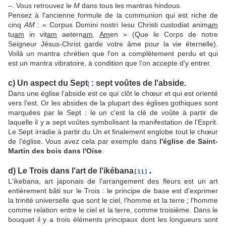
–. Vous retrouvez le
M
dans tous les mantras hindous.
Pensez à l'ancienne formule de la communion qui est riche de
cinq
AM
: « Corpus Domini nostri Iesu Christi custodiat anim
am
tu
am
in vit
am
aetern
am
.
Am
en » (Que le Corps de notre
Seigneur Jésus-Christ garde votre âme pour la vie éternelle).
Voilà un mantra chrétien que l'on a complètement perdu et qui
est un mantra vibratoire, à condition que l'on accepte d'y entrer.
c) Un aspect du Sept
: sept voûtes de l'abside.
[
Dans une église l'abside est ce qui clôt le chœur et qui est orienté
vers l'est. Or les absides de la plupart des églises gothiques sont
marquées par le Sept : le un c'est la clé de voûte à partir de
laquelle il y a sept voûtes symbolisant la manifestation de l'Esprit.
Le Sept irradie à partir du Un et finalement englobe tout le chœur
de l'église. Vous avez cela par exemple dans
l'église de Saint-
Martin des bois dans l'Oise
.
.
d) Le Trois dans l'art de l'ikébana
[11]
L'ikebana, art japonais de l'arrangement des fleurs est un art
entièrement bâti sur le Trois : le principe de base est d'exprimer
la trinité universelle que sont le ciel, l'homme et la terre ; l'homme
comme relation entre le ciel et la terre, comme troisième. Dans le
bouquet il y a trois éléments principaux dont les longueurs sont