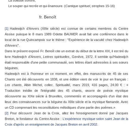
La solitude sonore,
Le souper qui recrée et qui énamoure. (
Cantique spirituel
, strophes 15-16)
fr. Benoît
[1]
Hadewijch d'Anvers (XIIIe siècle) est connue de certains membres du Centre
Assise puisque le 8 mars 1989 Odette BAUMER avait fait une conférence dans le
local de la rue Quincampoix sur le thème : "Expérience de la vacuité chez Hadewijch
d'Anvers".
Dans le présent exposé Fr. Benoît cite un extrait du début de la lettre XIX, il est tiré du
livre
Hadewijch d'Anvers, Lettres spirituelles
, Genève, 1972. Il semble qu'Hadewijch
était responsable d'une petite communauté, ses lettres étant adressées à ses sœurs
béguines.
Hadewijch est à l'honneur en ce moment. en effet, des manuscrits de 45 de ses
Chants ont été découverts en 1838, et une édition vient de voir le jour en français :
Les chants
, Albin Michel, collec. Spiritualité, mars 2019, 416 pages, 24.00 € : «
Traduction inédite de l'intégralité des 45 chants, œuvre de poésie mystique
découverte au XIXe siècle à Bruxelles, commentés et accompagnés d'un état des
lieux des connaissances sur la béguine du XIIIe siècle et la mystique flamande. Avec
un CD comprenant les reconstitutions mélodiques d'une partie des poèmes.»
[2]
Pour découvrir Jean de la Croix, allez lire l'enseignement donné par Jacques
Breton, le fondateur du Centre Assise :
L'expérience mystique selon saint Jean de la
Croix d'après un enseignement de Jacques Breton en avril 2002
.