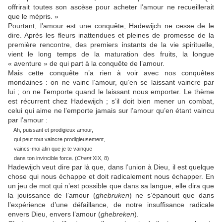
offrirait toutes son ascèse pour acheter l’amour ne recueillerait
que le mépris. »
Pourtant, l’amour est une conquête, Hadewijch ne cesse de le
dire. Après les fleurs inattendues et pleines de promesse de la
première rencontre, des premiers instants de la vie spirituelle,
vient le long temps de la maturation des fruits, la longue
« aventure » de qui part à la conquête de l’amour.
Mais cette conquête n’a rien à voir avec nos conquêtes
mondaines : on ne vainc l’amour, qu’en se laissant vaincre par
lui ; on ne l’emporte quand le laissant nous emporter. Le thème
est récurrent chez Hadewijch ; s’il doit bien mener un combat,
celui qui aime ne l’emporte jamais sur l’amour qu’en étant vaincu
par l’amour :
Ah, puissant et prodigieux amour,
qui peut tout vaincre prodigieusement,
vaincs-moi afin que je te vainque
dans ton invincible force. (
Chant
XIX, 8)
Hadewijch veut dire par là que, dans l’union à Dieu, il est quelque
chose qui nous échappe et doit radicalement nous échapper. En
un jeu de mot qui n’est possible que dans sa langue, elle dira que
la jouissance de l’amour (
ghebruken
) ne s’épanouit que dans
l’expérience d’une défaillance, de notre insuffisance radicale
envers Dieu, envers l’amour (
ghebreken
).