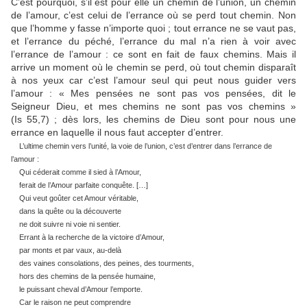
C’est pourquoi, s’il est pour elle un chemin de l’union, un chemin
de l’amour, c’est celui de l’errance où se perd tout chemin. Non
que l’homme y fasse n’importe quoi ; tout errance ne se vaut pas,
et l’errance du péché, l’errance du mal n’a rien à voir avec
l’errance de l’amour : ce sont en fait de faux chemins. Mais il
arrive un moment où le chemin se perd, où tout chemin disparaît
à nos yeux car c’est l’amour seul qui peut nous guider vers
l’amour : « Mes pensées ne sont pas vos pensées, dit le
Seigneur Dieu, et mes chemins ne sont pas vos chemins »
(Is 55,7) ; dès lors, les chemins de Dieu sont pour nous une
errance en laquelle il nous faut accepter d’entrer.
L’ultime chemin vers l’unité, la voie de l’union, c’est d’entrer dans l’errance de
l’amour :
Qui céderait comme il sied à l’Amour,
ferait de l’Amour parfaite conquête. […]
Qui veut goûter cet Amour véritable,
dans la quête ou la découverte
ne doit suivre ni voie ni sentier.
Errant à la recherche de la victoire d’Amour,
par monts et par vaux, au-delà
des vaines consolations, des peines, des tourments,
hors des chemins de la pensée humaine,
le puissant cheval d’Amour l’emporte.
Car le raison ne peut comprendre