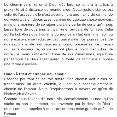
Le chemin vers l’union à Dieu, dès lors, se tiendra à la fois à
proximité et à distance du monde créé. Cette juste distance est
celle de l’ascèse : elle n’est aucunement une haine de ce monde
qui voudrait s’en débarrasser comme de quelque chose mauvais,
mais une manière de se situer vis-à-vis de lui de sorte qu’il nous
laisse libre de nous tourner, par lui et au-delà de lui, vers Celui
qui l’a fait. Alors que l’idolâtrie du monde en fait une fin en soi, où
notre existence se réduit au petit univers de nos jouissances, de
nos savoirs et de nos pauvres amours, l’ascèse est ce chemin
où, sans disparaître, ils ne seront plus le point d’équilibre de
notre vie, mais simplement l’une de ses dimensions, équilibrée
par l’amour de Dieu. C’est pourquoi toute vie spirituelle suppose
une forme d’ascèse.
Union à Dieu et errance de l’amour
L’ascèse pourtant ne saurait suffire. Son chemin doit laisser se
tracer aussi un autre chemin, qui est plus spécifiquement le
chemin de l’amour. Nous l’esquisserons à travers ce qu’en dit
Hadewijch d’Anvers.
Comme nous l’avons dit, notre vie, consciemment ou non, qu’on
sache ou non le nommer, est traversée par le désir de Dieu ;
nous sommes appelés à nous lancer dans cette grande quête de
l’amour.