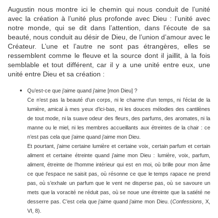
Augustin nous montre ici le chemin qui nous conduit de l’unité
avec la création à l’unité plus profonde avec Dieu : l’unité avec
notre monde, qui se dit dans l’attention, dans l’écoute de sa
beauté, nous conduit au désir de Dieu, de l’union d’amour avec le
Créateur. L’une et l’autre ne sont pas étrangères, elles se
ressemblent comme le fleuve et la source dont il jaillit, à la fois
semblable et tout différent, car il y a une unité entre eux, une
unité entre Dieu et sa création :
Qu’est-ce que j’aime quand j’aime [mon Dieu] ?
Ce n’est pas la beauté d’un corps, ni le charme d’un temps, ni l’éclat de la
lumière, amical à mes yeux d’ici-bas, ni les douces mélodies des cantilènes
de tout mode, ni la suave odeur des fleurs, des parfums, des aromates, ni la
manne ou le miel, ni les membres accueillants aux étreintes de la chair : ce
n’est pas cela que j’aime quand j’aime mon Dieu.
Et pourtant, j’aime certaine lumière et certaine voix, certain parfum et certain
aliment et certaine étreinte quand j’aime mon Dieu : lumière, voix, parfum,
aliment, étreinte de l’homme intérieur qui est en moi, où brille pour mon âme
ce que l’espace ne saisit pas, où résonne ce que le temps rapace ne prend
pas, où s’exhale un parfum que le vent ne disperse pas, où se savoure un
mets que la voracité ne réduit pas, où se noue une étreinte que la satiété ne
desserre pas. C’est cela que j’aime quand j’aime mon Dieu. (
Confessions
, X,
VI, 8).