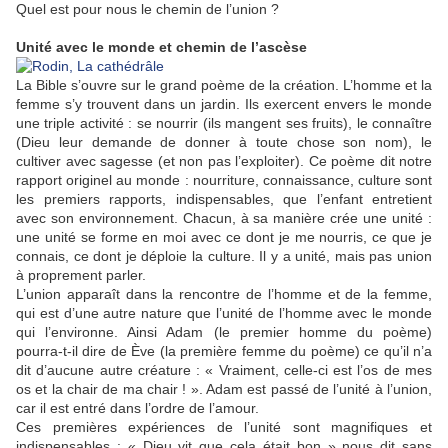
Quel est pour nous le chemin de l’union ?
Unité avec le monde et chemin de l’ascèse
La Bible s’ouvre sur le grand poème de la création. L’homme et la
femme s’y trouvent dans un jardin. Ils exercent envers le monde
une triple activité : se nourrir (ils mangent ses fruits), le connaître
(Dieu leur demande de donner à toute chose son nom), le
cultiver avec sagesse (et non pas l’exploiter). Ce poème dit notre
rapport originel au monde : nourriture, connaissance, culture sont
les premiers rapports, indispensables, que l’enfant entretient
avec son environnement. Chacun, à sa manière crée une unité :
une unité se forme en moi avec ce dont je me nourris, ce que je
connais, ce dont je déploie la culture. Il y a unité, mais pas union
à proprement parler.
L’union apparaît dans la rencontre de l’homme et de la femme,
qui est d’une autre nature que l’unité de l’homme avec le monde
qui l’environne. Ainsi Adam (le premier homme du poème)
pourra-t-il dire de Ève (la première femme du poème) ce qu’il n’a
dit d’aucune autre créature : « Vraiment, celle-ci est l’os de mes
os et la chair de ma chair ! ». Adam est passé de l’unité à l’union,
car il est entré dans l’ordre de l’amour.
Ces premières expériences de l’unité sont magnifiques et
indispensables : « Dieu vit que cela était bon » nous dit sans