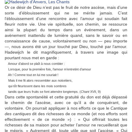
Or ce désir de Dieu n’est pas le fruit de notre ascèse, mais d’une
sorte d’éblouissement qui ne se mérite jamais. C’est
l’éblouissement d’une rencontre avec l’amour qui soudain fait
fleurir notre vie. Une vie spirituelle, son chemin, se ressource
ainsi la plupart du temps dans un événement, dans un
avènement inattendu de lumière quand, sans le savoir ou en
connaissance de cause, volontairement ou non — peu importe
—, nous avons été un jour touché par Dieu, touché par l’amour.
Hadewijch le dit magnifiquement, à travers une image qui
pourtant nous met en garde :
Amour d’abord se plaît à nous combler :
Lorsque, pour la première fois, l’amour m’entretint d’amour
Ah ! Comme tout en lui me souriait !
Mais il me fit alors ressembler aux noisetiers,
qui tôt fleurissent dans les mois sombres
tandis que leurs fruits se font attendre longtemps. (
Chant
XVII, 9)
Dans cette spontanéité et cette gratuité du don est déjà dépassé
le chemin de l’ascèse, avec ce qu’il a de conquérant, de
volontaire. On pourrait appliquer à nos efforts ce que le
Cantique
des cantiques
dit des richesses de ce monde (et nos efforts sont
effectivement « de ce monde ») : « Qui offrirait toutes les
richesses de sa maison pour acheter l’amour ne recueillerait que
le mépris. » Autrement dit, toute utile que soit l’ascèse, « Qui