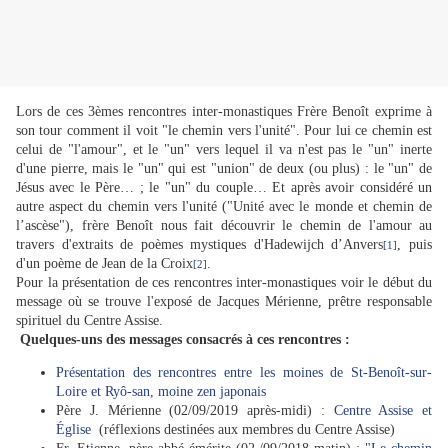
Lors de ces 3èmes rencontres inter-monastiques Frère Benoît exprime à
son tour comment il voit "le chemin vers l'unité". Pour lui ce chemin est
celui de "l'amour", et le "un" vers lequel il va n'est pas le "un" inerte
d'une pierre, mais le "un" qui est "union" de deux (ou plus) : le "un" de
Jésus avec le Père… ; le "un" du couple… Et après avoir considéré un
autre aspect du chemin vers l'unité ("Unité avec le monde et chemin de
l’ascèse"), frère Benoît nous fait découvrir le chemin de l'amour au
travers d'extraits de poèmes mystiques d'Hadewijch d’Anvers
, puis
[1]
d'un poème de Jean de la Croix
.
[2]
Pour la présentation de ces rencontres inter-monastiques voir le début du
message où se trouve l'exposé de Jacques Mérienne, prêtre responsable
spirituel du Centre Assise.
Quelques-uns des messages consacrés à ces rencontres :
Présentation des rencontres entre les moines de St-Benoît-sur-
Loire et Ryô-san, moine zen japonais
Père J. Mérienne (02/09/2019 après-midi) :
Centre Assise et
Église
(réflexions destinées aux membres du Centre Assise)