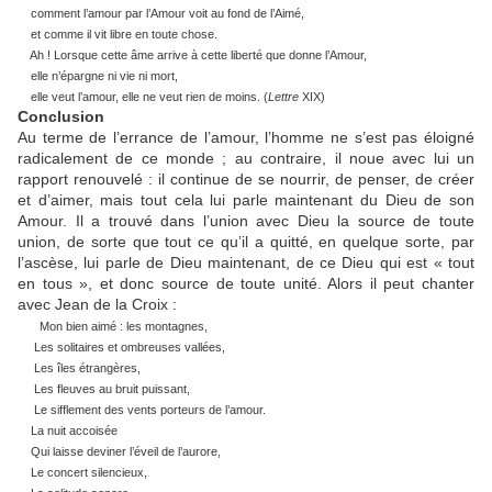
comment l’amour par l’Amour voit au fond de l’Aimé,
et comme il vit libre en toute chose.
Ah ! Lorsque cette âme arrive à cette liberté que donne l’Amour,
elle n’épargne ni vie ni mort,
elle veut l’amour, elle ne veut rien de moins. (
Lettre
XIX)
Conclusion
Au terme de l’errance de l’amour, l’homme ne s’est pas éloigné
radicalement de ce monde ; au contraire, il noue avec lui un
rapport renouvelé : il continue de se nourrir, de penser, de créer
et d’aimer, mais tout cela lui parle maintenant du Dieu de son
Amour. Il a trouvé dans l’union avec Dieu la source de toute
union, de sorte que tout ce qu’il a quitté, en quelque sorte, par
l’ascèse, lui parle de Dieu maintenant, de ce Dieu qui est « tout
en tous », et donc source de toute unité. Alors il peut chanter
avec Jean de la Croix :
Mon bien aimé : les montagnes,
Les solitaires et ombreuses vallées,
Les îles étrangères,
Les fleuves au bruit puissant,
Le sifflement des vents porteurs de l’amour.
La nuit accoisée
Qui laisse deviner l’éveil de l’aurore,
Le concert silencieux,