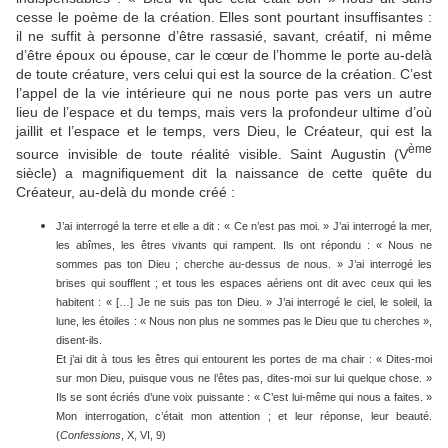
cesse le poème de la création. Elles sont pourtant insuffisantes :
il ne suffit à personne d’être rassasié, savant, créatif, ni même
d’être époux ou épouse, car le cœur de l’homme le porte au-delà
de toute créature, vers celui qui est la source de la création. C’est
l’appel de la vie intérieure qui ne nous porte pas vers un autre
lieu de l’espace et du temps, mais vers la profondeur ultime d’où
jaillit et l’espace et le temps, vers Dieu, le Créateur, qui est la
ème
source invisible de toute réalité visible. Saint Augustin (V
siècle) a magnifiquement dit la naissance de cette quête du
Créateur, au-delà du monde créé :
J’ai interrogé la terre et elle a dit : « Ce n’est pas moi. » J’ai interrogé la mer,
les abîmes, les êtres vivants qui rampent. Ils ont répondu : « Nous ne
sommes pas ton Dieu ; cherche au-dessus de nous. » J’ai interrogé les
brises qui soufflent ; et tous les espaces aériens ont dit avec ceux qui les
habitent : « […] Je ne suis pas ton Dieu. » J’ai interrogé le ciel, le soleil, la
lune, les étoiles : « Nous non plus ne sommes pas le Dieu que tu cherches »,
disent-ils.
Et j’ai dit à tous les êtres qui entourent les portes de ma chair : « Dites-moi
sur mon Dieu, puisque vous ne l’êtes pas, dites-moi sur lui quelque chose. »
Ils se sont écriés d’une voix puissante : « C’est lui-même qui nous a faites. »
Mon interrogation, c’était mon attention ; et leur réponse, leur beauté.
(
Confessions
, X, VI, 9)