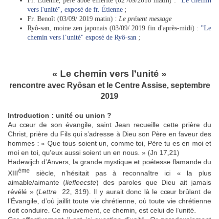
Fr. Etienne, père abbé émérite (02 /09/2018 matin) :
"Le chemin
vers l'unité", exposé de fr. Étienne
;
Fr. Benoît (03/09/ 2019 matin) :
Le présent message
Ryô-san, moine zen japonais (03/09/ 2019 fin d'après-midi) :
"Le
chemin vers l’unité" exposé de Ryô-san
;
« Le chemin vers l’unité »
rencontre avec Ryôsan et le Centre Assise, septembre
2019
Introduction : unité ou union ?
Au cœur de son évangile, saint Jean recueille cette prière du
Christ, prière du Fils qui s’adresse à Dieu son Père en faveur des
hommes : « Que tous soient un, comme toi, Père tu es en moi et
moi en toi, qu’eux aussi soient un en nous. » (Jn 17,21)
Hadewijch d’Anvers, la grande mystique et poétesse flamande du
ème
XIII
siècle, n’hésitait pas à reconnaître ici « la plus
aimable/aimante (
liefleecste
) des paroles que Dieu ait jamais
révélé » (
Lettre
22, 319). Il y aurait donc là le cœur brûlant de
l’Évangile, d’où jaillit toute vie chrétienne, où toute vie chrétienne
doit conduire. Ce mouvement, ce chemin, est celui de l’unité.