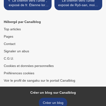
< "Le chemin vers l'unité",
"Le chemin vers l’unité"
exposé de fr. Étienne lors
exposé de Ryô-san, moine
de la rencontre avec le
zen japonais, lors de la 3e
Centre Assise et Ryô-san,
rencontre à St-Benoît, 2019
moine zen japonais, 2019
>
Hébergé par Canalblog
Top articles
Pages
Contact
Signaler un abus
C.G.U.
Cookies et données personnelles
Préférences cookies
Voir le profil de sangaku sur le portail Canalblog
Créer un blog sur Canalblog
Créer un blog