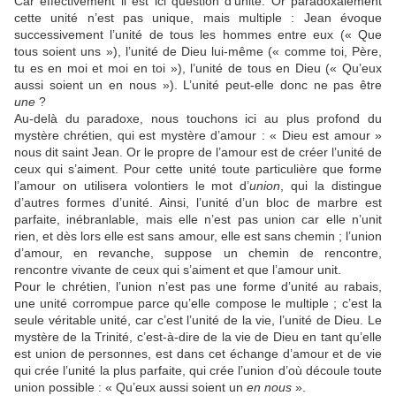
Car effectivement il est ici question d’unité. Or paradoxalement
cette unité n’est pas unique, mais multiple : Jean évoque
successivement l’unité de tous les hommes entre eux (« Que
tous soient uns »), l’unité de Dieu lui-même (« comme toi, Père,
tu es en moi et moi en toi »), l’unité de tous en Dieu (« Qu’eux
aussi soient un en nous »). L’unité peut-elle donc ne pas être
une
?
Au-delà du paradoxe, nous touchons ici au plus profond du
mystère chrétien, qui est mystère d’amour : « Dieu est amour »
nous dit saint Jean. Or le propre de l’amour est de créer l’unité de
ceux qui s’aiment. Pour cette unité toute particulière que forme
l’amour on utilisera volontiers le mot d’
union
, qui la distingue
d’autres formes d’unité. Ainsi, l’unité d’un bloc de marbre est
parfaite, inébranlable, mais elle n’est pas union car elle n’unit
rien, et dès lors elle est sans amour, elle est sans chemin ; l’union
d’amour, en revanche, suppose un chemin de rencontre,
rencontre vivante de ceux qui s’aiment et que l’amour unit.
Pour le chrétien, l’union n’est pas une forme d’unité au rabais,
une unité corrompue parce qu’elle compose le multiple ; c’est la
seule véritable unité, car c’est l’unité de la vie, l’unité de Dieu. Le
mystère de la Trinité, c’est-à-dire de la vie de Dieu en tant qu’elle
est union de personnes, est dans cet échange d’amour et de vie
qui crée l’unité la plus parfaite, qui crée l’union d’où découle toute
union possible : « Qu’eux aussi soient un
en nous
».