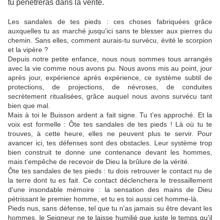
tu pénétreras dans la vérité.
Les sandales de tes pieds : ces choses fabriquées grâce
auxquelles tu as marché jusqu'ici sans te blesser aux pierres du
chemin. Sans elles, comment aurais-tu survécu, évité le scorpion
et la vipère ?
Depuis notre petite enfance, nous nous sommes tous arrangés
avec la vie comme nous avons pu. Nous avons mis au point, jour
après jour, expérience après expérience, ce système subtil de
protections, de projections, de névroses, de conduites
secrètement ritualisées, grâce auquel nous avons survécu tant
bien que mal.
Mais à toi le Buisson ardent a fait signe. Tu t'es approché. Et la
voix est formelle : Ôte tes sandales de tes pieds ! Là où tu te
trouves, à cette heure, elles ne peuvent plus te servir. Pour
avancer ici, tes défenses sont des obstacles. Leur système trop
bien construit te donne une contenance devant les hommes,
mais t'empêche de recevoir de Dieu la brûlure de la vérité.
Ôte tes sandales de tes pieds : tu dois retrouver le contact nu de
la terre dont tu es fait. Ce contact déclenchera le tressaillement
d'une insondable mémoire : la sensation des mains de Dieu
pétrissant le premier homme, et tu es toi aussi cet homme-là.
Pieds nus, sans défense, tel que tu n'as jamais su être devant les
hommes, le Seigneur ne te laisse humilié que juste le temps qu'il