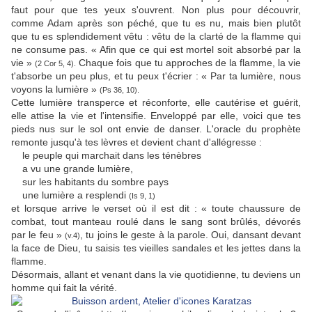
faut pour que tes yeux s'ouvrent. Non plus pour découvrir,
comme Adam après son péché, que tu es nu, mais bien plutôt
que tu es splendidement vêtu : vêtu de la clarté de la flamme qui
ne consume pas. « Afin que ce qui est mortel soit absorbé par la
vie »
Chaque fois que tu approches de la flamme, la vie
(2 Cor 5, 4).
t'absorbe un peu plus, et tu peux t'écrier : « Par ta lumière, nous
voyons la lumière »
(Ps 36, 10).
Cette lumière transperce et réconforte, elle cautérise et guérit,
elle attise la vie et l'intensifie. Enveloppé par elle, voici que tes
pieds nus sur le sol ont envie de danser. L'oracle du prophète
remonte jusqu'à tes lèvres et devient chant d'allégresse :
le peuple qui marchait dans les ténèbres
a vu une grande lumière,
sur les habitants du sombre pays
une lumière a resplendi
(Is 9, 1)
et lorsque arrive le verset où il est dit : « toute chaussure de
combat, tout manteau roulé dans le sang sont brûlés, dévorés
par le feu »
, tu joins le geste à la parole. Oui, dansant devant
(v.4)
la face de Dieu, tu saisis tes vieilles sandales et les jettes dans la
flamme.
Désormais, allant et venant dans la vie quotidienne, tu deviens un
homme qui fait la vérité.