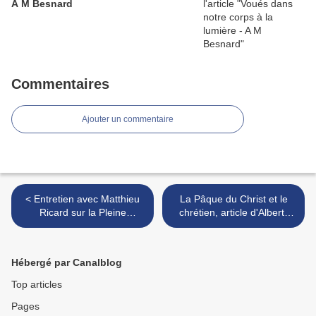
A M Besnard
Commentaires
Ajouter un commentaire
< Entretien avec Matthieu
La Pâque du Christ et le
Ricard sur la Pleine
chrétien, article d'Albert-
conscience et d'autres
Marie BESNARD de 1965 >
pratiques de méditation, 5
avril 2015 à Katmandou
Hébergé par Canalblog
Top articles
Pages