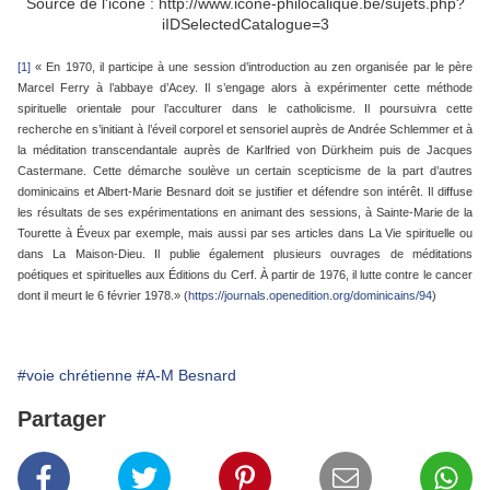
Source de l'icône : http://www.icone-philocalique.be/sujets.php?
iIDSelectedCatalogue=3
[1]
« En 1970, il participe à une session d’introduction au zen organisée par le père
Marcel Ferry à l’abbaye d’Acey. Il s’engage alors à expérimenter cette méthode
spirituelle orientale pour l’acculturer dans le catholicisme. Il poursuivra cette
recherche en s’initiant à l’éveil corporel et sensoriel auprès de Andrée Schlemmer et à
la méditation transcendantale auprès de Karlfried von Dürkheim puis de Jacques
Castermane. Cette démarche soulève un certain scepticisme de la part d’autres
dominicains et Albert-Marie Besnard doit se justifier et défendre son intérêt. Il diffuse
les résultats de ses expérimentations en animant des sessions, à Sainte-Marie de la
Tourette à Éveux par exemple, mais aussi par ses articles dans La Vie spirituelle ou
dans La Maison-Dieu. Il publie également plusieurs ouvrages de méditations
poétiques et spirituelles aux Éditions du Cerf. À partir de 1976, il lutte contre le cancer
dont il meurt le 6 février 1978.» (
https://journals.openedition.org/dominicains/94
)
#voie chrétienne
#A-M Besnard
Partager