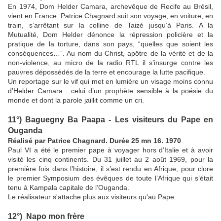
En 1974, Dom Helder Camara, archevêque de Recife au Brésil,
vient en France. Patrice Chagnard suit son voyage, en voiture, en
train, s’arrêtant sur la colline de Taizé jusqu’à Paris. A la
Mutualité, Dom Helder dénonce la répression policière et la
pratique de la torture, dans son pays, “quelles que soient les
conséquences…”. Au nom du Christ, apôtre de la vérité et de la
non-violence, au micro de la radio RTL il s’insurge contre les
pauvres dépossédés de la terre et encourage la lutte pacifique.
Un reportage sur le vif qui met en lumière un visage moins connu
d’Helder Camara : celui d’un prophète sensible à la poésie du
monde et dont la parole jaillit comme un cri.
11°)
Baguegny Ba Paapa - Les visiteurs du Pape en
Ouganda
Réalisé par Patrice Chagnard. Durée 25 mn 16. 1970
Paul VI a été le premier pape à voyager hors d’Italie et à avoir
visité les cinq continents. Du 31 juillet au 2 août 1969, pour la
première fois dans l’histoire, il s’est rendu en Afrique, pour clore
le premier Symposium des évêques de toute l’Afrique qui s’était
tenu à Kampala capitale de l’Ouganda.
Le réalisateur s'attache plus aux visiteurs qu'au Pape.
12°) Napo mon frère