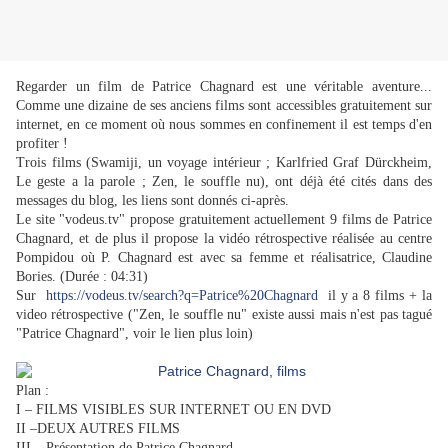
Regarder un film de Patrice Chagnard est une véritable aventure...
Comme une dizaine de ses anciens films sont accessibles gratuitement sur
internet, en ce moment où nous sommes en confinement il est temps d'en
profiter !
Trois films (Swamiji, un voyage intérieur ; Karlfried Graf Dürckheim,
Le geste a la parole ; Zen, le souffle nu), ont déjà été cités dans des
messages du blog, les liens sont donnés ci-après.
Le site "vodeus.tv" propose gratuitement actuellement 9 films de Patrice
Chagnard, et de plus il propose la vidéo rétrospective réalisée au centre
Pompidou où P. Chagnard est avec sa femme et réalisatrice, Claudine
Bories. (Durée : 04:31)
Sur
https://vodeus.tv/search?q=Patrice%20Chagnard
il y a 8 films + la
video rétrospective ("Zen, le souffle nu" existe aussi mais n'est pas tagué
"Patrice Chagnard", voir le lien plus loin)
Plan :
I – FILMS VISIBLES SUR INTERNET OU EN DVD
II –DEUX AUTRES FILMS
III – Présentation de Patrice Chagnard