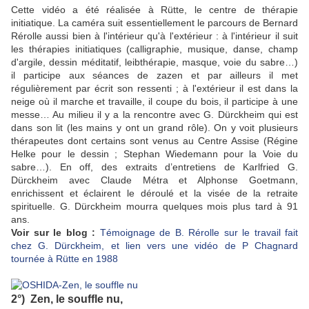
Cette vidéo a été réalisée à Rütte, le centre de thérapie
initiatique. La caméra suit essentiellement le parcours de Bernard
Rérolle aussi bien à l'intérieur qu'à l'extérieur : à l'intérieur il suit
les thérapies initiatiques (calligraphie, musique, danse, champ
d'argile, dessin méditatif, leibthérapie, masque, voie du sabre…)
il participe aux séances de zazen et par ailleurs il met
régulièrement par écrit son ressenti ; à l'extérieur il est dans la
neige où il marche et travaille, il coupe du bois, il participe à une
messe… Au milieu il y a la rencontre avec G. Dürckheim qui est
dans son lit (les mains y ont un grand rôle). On y voit plusieurs
thérapeutes dont certains sont venus au Centre Assise (Régine
Helke pour le dessin ; Stephan Wiedemann pour la Voie du
sabre…). En off, des extraits d’entretiens de Karlfried G.
Dürckheim avec Claude Métra et Alphonse Goetmann,
enrichissent et éclairent le déroulé et la visée de la retraite
spirituelle. G. Dürckheim mourra quelques mois plus tard à 91
ans.
Voir sur le blog :
Témoignage de B. Rérolle sur le travail fait
chez G. Dürckheim, et lien vers une vidéo de P Chagnard
tournée à Rütte en 1988
2°) Zen, le souffle nu,