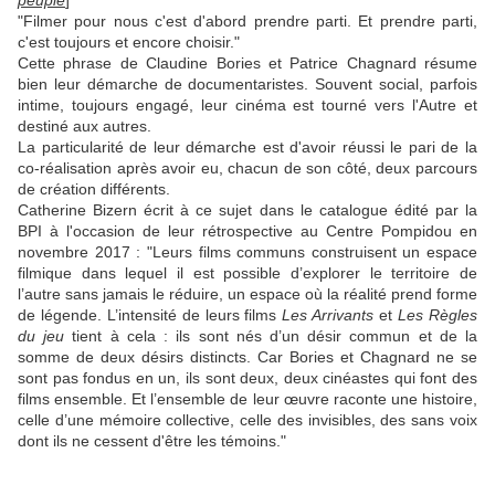
peuple
]
"Filmer pour nous c'est d'abord prendre parti. Et prendre parti,
c'est toujours et encore choisir."
Cette phrase de Claudine Bories et Patrice Chagnard résume
bien leur démarche de documentaristes. Souvent social, parfois
intime, toujours engagé, leur cinéma est tourné vers l'Autre et
destiné aux autres.
La particularité de leur démarche est d'avoir réussi le pari de la
co-réalisation après avoir eu, chacun de son côté, deux parcours
de création différents.
Catherine Bizern écrit à ce sujet dans le catalogue édité par la
BPI à l'occasion de leur rétrospective au Centre Pompidou en
novembre 2017 : "Leurs films communs construisent un espace
filmique dans lequel il est possible d’explorer le territoire de
l’autre sans jamais le réduire, un espace où la réalité prend forme
de légende. L’intensité de leurs films
Les Arrivants
et
Les Règles
du jeu
tient à cela : ils sont nés d’un désir commun et de la
somme de deux désirs distincts. Car Bories et Chagnard ne se
sont pas fondus en un, ils sont deux, deux cinéastes qui font des
films ensemble. Et l’ensemble de leur œuvre raconte une histoire,
celle d’une mémoire collective, celle des invisibles, des sans voix
dont ils ne cessent d'être les témoins."