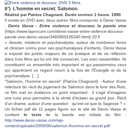
6°) L’homme en secret: Salomon
.
Réalisé par Patrice Chagnard. Durée environ 1 heure. 1990
Il existe en DVD avec deux autres films consacrés à Denis Vasse
:
Denis Vasse : Entre violence et douceur, la parole vive
(https://www.laprocure.com/denis-vasse-entre-violence-douceur-
parole-vive-denis-vasse/3460850106340.html) 20 €
« Jésuite, médecin et psychanalyste, auteur de nombreux livres
et clinicien connu pour ses psychanalyses d'enfants, Denis Vasse
a exposé les points majeurs de sa pratique et de sa réflexion
dans trois films qui lui ont été consacrés. Les voici rassemblés. Ils
constituent un ensemble très important et qui passionnera ceux
qui apprécient ce regard nourri à la fois de l'Évangile et de la
psychanalyse. […]
"Salomon, l'homme en secret" (Patrice Chagnard) - Autour d'une
relecture du récit du jugement de Salomon dans le livre des Rois,
ce film met en évidence un point important : il s'agit d'imaginer
une ruse pour permettre à la vérité d'éclater au grand jour. Récit
d'un drame, autour d'une question : qu'est-ce que la Sagesse ? »
Un fichier pdf de 11 pages figure sur le site de Denis Vasse et
contient
le texte
de la bande son initiale du film :
http://www.denis-vasse.com/wp-
content/uploads/2009/06/salomon-lhomme-en-secret.pdf