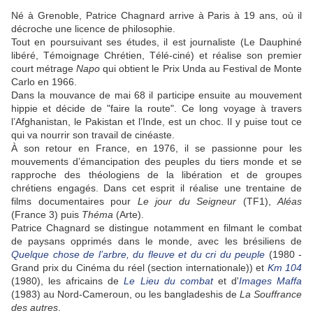
Né à Grenoble, Patrice Chagnard arrive à Paris à 19 ans, où il
décroche une licence de philosophie.
Tout en poursuivant ses études, il est journaliste (Le Dauphiné
libéré, Témoignage Chrétien, Télé-ciné) et réalise son premier
court métrage
Napo
qui obtient le Prix Unda au Festival de Monte
Carlo en 1966.
Dans la mouvance de mai 68 il participe ensuite au mouvement
hippie et décide de "faire la route". Ce long voyage à travers
l’Afghanistan, le Pakistan et l’Inde, est un choc. Il y puise tout ce
qui va nourrir son travail de cinéaste.
À son retour en France, en 1976, il se passionne pour les
mouvements d’émancipation des peuples du tiers monde et se
rapproche des théologiens de la libération et de groupes
chrétiens engagés. Dans cet esprit il réalise une trentaine de
films documentaires pour
Le jour du Seigneur
(TF1),
Aléas
(France 3) puis
Théma
(Arte).
Patrice Chagnard se distingue notamment en filmant le combat
de paysans opprimés dans le monde, avec les brésiliens de
Quelque chose de l’arbre, du fleuve et du cri du peuple
(1980 -
Grand prix du Cinéma du réel (section internationale)) et
Km 104
(1980), les africains de
Le Lieu du combat
et d'
Images Maffa
(1983) au Nord-Cameroun, ou les bangladeshis de
La Souffrance
des autres
.