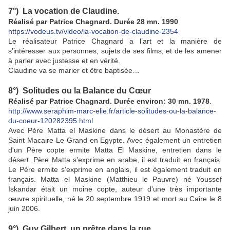
7°) La vocation de Claudine.
Réalisé par Patrice Chagnard. Durée 28 mn. 1990
https://vodeus.tv/video/la-vocation-de-claudine-2354
Le réalisateur Patrice Chagnard a l’art et la manière de
s’intéresser aux personnes, sujets de ses films, et de les amener
à parler avec justesse et en vérité.
Claudine va se marier et être baptisée…
8°) Solitudes ou la Balance du Cœur
Réalisé par Patrice Chagnard. Durée environ: 30 mn. 1978
.
http://www.seraphim-marc-elie.fr/article-solitudes-ou-la-balance-
du-coeur-120282395.html
Avec Père Matta el Maskine dans le désert au Monastère de
Saint Macaire Le Grand en Egypte. Avec également un entretien
d'un Père copte ermite Matta El Maskine, entretien dans le
désert. Père Matta s'exprime en arabe, il est traduit en français.
Le Père ermite s'exprime en anglais, il est également traduit en
français. Matta el Maskine (Matthieu le Pauvre) né Youssef
Iskandar était un moine copte, auteur d'une très importante
œuvre spirituelle, né le 20 septembre 1919 et mort au Caire le 8
juin 2006.
9°) Guy Gilbert, un prêtre dans la rue
.