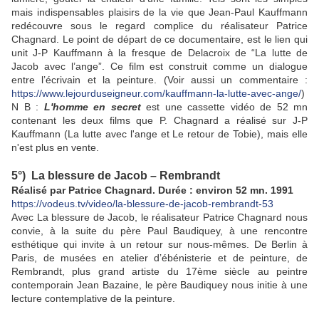
mais indispensables plaisirs de la vie que Jean-Paul Kauffmann
redécouvre sous le regard complice du réalisateur Patrice
Chagnard. Le point de départ de ce documentaire, est le lien qui
unit J-P Kauffmann à la fresque de Delacroix de “La lutte de
Jacob avec l’ange”. Ce film est construit comme un dialogue
entre l’écrivain et la peinture. (Voir aussi un commentaire :
https://www.lejourduseigneur.com/kauffmann-la-lutte-avec-ange/
)
N B :
L'homme en secret
est une cassette vidéo de 52 mn
contenant les deux films que P. Chagnard a réalisé sur J-P
Kauffmann (La lutte avec l'ange et Le retour de Tobie), mais elle
n'est plus en vente.
5°) La blessure de Jacob – Rembrandt
Réalisé par Patrice Chagnard. Durée : environ 52 mn. 1991
https://vodeus.tv/video/la-blessure-de-jacob-rembrandt-53
Avec La blessure de Jacob, le réalisateur Patrice Chagnard nous
convie, à la suite du père Paul Baudiquey, à une rencontre
esthétique qui invite à un retour sur nous-mêmes. De Berlin à
Paris, de musées en atelier d’ébénisterie et de peinture, de
Rembrandt, plus grand artiste du 17ème siècle au peintre
contemporain Jean Bazaine, le père Baudiquey nous initie à une
lecture contemplative de la peinture.