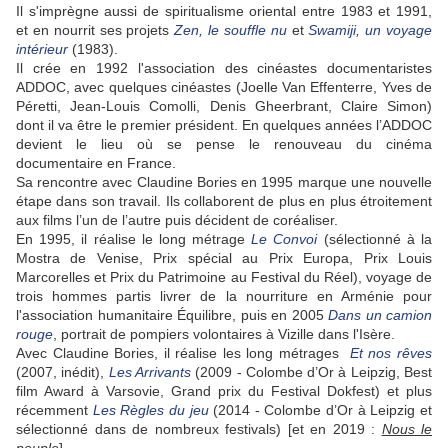
Il s'imprègne aussi de spiritualisme oriental entre 1983 et 1991,
et en nourrit ses projets
Zen, le souffle nu
et
Swamiji, un voyage
intérieur
(1983).
Il crée en 1992 l'association des cinéastes documentaristes
ADDOC, avec quelques cinéastes (Joelle Van Effenterre, Yves de
Péretti, Jean-Louis Comolli, Denis Gheerbrant, Claire Simon)
dont il va être le premier président. En quelques années l’ADDOC
devient le lieu où se pense le renouveau du cinéma
documentaire en France.
Sa rencontre avec Claudine Bories en 1995 marque une nouvelle
étape dans son travail. Ils collaborent de plus en plus étroitement
aux films l’un de l’autre puis décident de coréaliser.
En 1995, il réalise le long métrage
Le Convoi
(sélectionné à la
Mostra de Venise, Prix spécial au Prix Europa, Prix Louis
Marcorelles et Prix du Patrimoine au Festival du Réel), voyage de
trois hommes partis livrer de la nourriture en Arménie pour
l'association humanitaire Équilibre, puis en 2005
Dans un camion
rouge
, portrait de pompiers volontaires à Vizille dans l'Isère.
Avec Claudine Bories, il réalise les long métrages
Et nos rêves
(2007, inédit),
Les Arrivants
(2009 - Colombe d’Or à Leipzig, Best
film Award à Varsovie, Grand prix du Festival Dokfest) et plus
récemment
Les Règles du jeu
(2014 - Colombe d’Or à Leipzig et
sélectionné dans de nombreux festivals) [et en 2019 :
Nous le