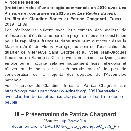
●
Nous le peuple
(
troisième volet d’une trilogie commencée en 2010 avec
Les
Arrivants
et continuée en 2015 avec
Les Règles du jeu
).
Un film de Claudine Bories et Patrice Chagnard
. France -
2019 - 1h39
Les réalisateurs suivent avec leur caméra des ateliers de
réflexions et d'écriture autour d'un projet de nouvelle constitution
pour la république française dans trois lieux distincts : dans la
Maison d'Arrêt de Fleury Mérogis, au sein de l'association de
quartier de Villeneuve Saint George et au lycée Jean-Jacques
Rousseau de Sarcelles. Ces citoyens en prison, au lycée, sans
emploi ou en activité salariée mutualisent leurs réflexions et
réinventent le sens de la démocratie malgré le peu de
considération de la majorité des députés de l'Assemblée
nationale.
Voir l'interview de Claudine Bories et Patrice Chagnard sur
https://blogs.mediapart.fr/cedric-lepine/blog/130919/entretien-
avec-claudine-bories-et-patrice-chagnard-pour-leur-film-nous-le-
peuple
III – Présentation de Patrice Chagnard
(Source
http://www.film-
documentaire.fr/4DACTION/w_liste_generique/C_579_F
)