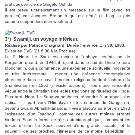
pratique). Article de Shigeto Oshida
:
Il est prévu ultérieurement un message sur le film (avec les
paroles) car Jacques Breton à qui est dédié ce blog l'a pris
comme support lors d'un week-end.
3°)
Swamiji, un voyage intérieur.
Réalisé par Patrice Chagnard. Durée : environ 1 h 30. 1983.
Existe en DVD (21 € 90 à la Procure)
Le P. Henri Le Saux est moine à l'abbaye bénédictine de
Kergonan quand, en 1948, il rejoint dans le sud de l'Inde le père
Monchanin, qui a commencé une expérience spirituelle innovante
et très intéressante : mener une présence contemplative
chrétienne dans ce pays. Les deux religieux fondent l'ashram du
Shantivanam en 1950 (il existe toujours) : lieu d'une rencontre
vécue entre le christianisme et les traditions spirituelles de l'Inde.
Plus tard, Henri Le Saux va souhaiter répondre à un appel plus
radical : il part vers l'Himalaya et les sources du Gange où,
devenu Swami Abhishiktananda, il vivra jusqu'à sa mort en 1973
l'existence d'un "sadhou", comme ces autres moines errants
hindous. Sous la forme de récit autobiographique, combinant les
textes d'Henri Le Saux, souvent d'une grande beauté, et le
souvenir de ses proches, l'itinéraire de ce moine bénédictin. «