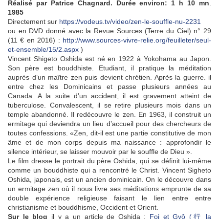
Réalisé par Patrice Chagnard. Durée environ: 1 h 10 mn
.
1985
Directement sur
https://vodeus.tv/video/zen-le-souffle-nu-2231
ou en DVD donné avec la Revue Sources (Terre du Ciel) n° 29
(11 € en 2016) :
http://www.sources-vivre-relie.org/feuilleter/seul-
et-ensemble/15/2.aspx
)
Vincent Shigeto Oshida est né en 1922 à Yokohama au Japon.
Son père est bouddhiste. Etudiant, il pratique la méditation
auprès d’un maître zen puis devient chrétien. Après la guerre. il
entre chez les Dominicains et passe plusieurs années au
Canada. A la suite d’un accident, il est gravement atteint de
tuberculose. Convalescent, il se retire plusieurs mois dans un
temple abandonné. Il redécouvre le zen. En 1963, il construit un
ermitage qui deviendra un lieu d’accueil pour des chercheurs de
toutes confessions. «Zen, dit-il est une partie constitutive de mon
âme et de mon corps depuis ma naissance : approfondir le
silence intérieur, se laisser mouvoir par le souffle de Dieu ».
Le film dresse le portrait du père Oshida, qui se définit lui-même
comme un bouddhiste qui a rencontré le Christ. Vincent Sigheto
Oshida, japonais, est un ancien dominicain. On le découvre dans
un ermitage zen où il nous livre ses méditations emprunte de sa
double expérience religieuse faisant le lien entre entre
christianisme et bouddhisme, Occident et Orient.
Sur le blog
il y a un article de Oshida :
Foi et Gyô (行 la