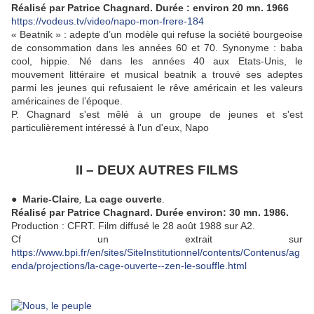
Réalisé par Patrice Chagnard. Durée : environ 20 mn. 1966
https://vodeus.tv/video/napo-mon-frere-184
« Beatnik » : adepte d’un modèle qui refuse la société bourgeoise
de consommation dans les années 60 et 70. Synonyme : baba
cool, hippie. Né dans les années 40 aux Etats-Unis, le
mouvement littéraire et musical beatnik a trouvé ses adeptes
parmi les jeunes qui refusaient le rêve américain et les valeurs
américaines de l’époque.
P. Chagnard s'est mêlé à un groupe de jeunes et s'est
particulièrement intéressé à l'un d'eux, Napo
II – DEUX AUTRES FILMS
● Marie-Claire
,
La cage ouverte
.
Réalisé par Patrice Chagnard. Durée environ: 30 mn. 1986.
Production : CFRT. Film diffusé le 28 août 1988 sur A2.
Cf un extrait sur
https://www.bpi.fr/en/sites/SiteInstitutionnel/contents/Contenus/ag
enda/projections/la-cage-ouverte--zen-le-souffle.html