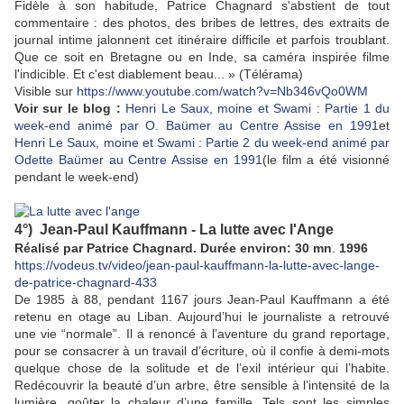
Fidèle à son habitude, Patrice Chagnard s'abstient de tout
commentaire : des photos, des bribes de lettres, des extraits de
journal intime jalonnent cet itinéraire difficile et parfois troublant.
Que ce soit en Bretagne ou en Inde, sa caméra inspirée filme
l'indicible. Et c'est diablement beau... » (Télérama)
Visible sur
https://www.youtube.com/watch?v=Nb346vQo0WM
Voir sur le blog :
Henri Le Saux, moine et Swami : Partie 1 du
week-end animé par O. Baümer au Centre Assise en 1991
et
Henri Le Saux, moine et Swami : Partie 2 du week-end animé par
Odette Baümer au Centre Assise en 1991
(le film a été visionné
pendant le week-end)
4°) Jean-Paul Kauffmann - La lutte avec l'Ange
Réalisé par Patrice Chagnard. Durée environ: 30 mn
.
1996
https://vodeus.tv/video/jean-paul-kauffmann-la-lutte-avec-lange-
de-patrice-chagnard-433
De 1985 à 88, pendant 1167 jours Jean-Paul Kauffmann a été
retenu en otage au Liban. Aujourd’hui le journaliste a retrouvé
une vie “normale”. Il a renoncé à l’aventure du grand reportage,
pour se consacrer à un travail d’écriture, où il confie à demi-mots
quelque chose de la solitude et de l’exil intérieur qui l’habite.
Redécouvrir la beauté d’un arbre, être sensible à l’intensité de la
lumière, goûter la chaleur d’une famille. Tels sont les simples