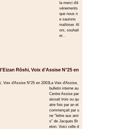
la merci d'é
vénements
que nous n
e saurons
maîtriser. Al
ors, souhait
er...
d'Eizan Rôshi, Voix d'Assise N°25 en
La Voix d'Assise,
bulletin interne au
Centre Assise par
aissait trois ou qu
atre fois par an et
commençait par u
ne "lettre aux ami
s" de Jacques Br
eton. Voici celle d