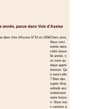
le année, parue dans Voix d'Assise
Chers amis,
Nous voici
entrés dans
cette nouve
lle année, n
on sans qu
elque appré
hension. Qu
e sera-t-elle
? Bien des
sujets d'inq
uiétude ass
ombrissent
notre horizo
n. Nous nou
s sentons à