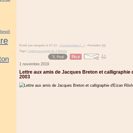
Benoît
ire
Posté par sangaku à 07:12 -
Commentaires [
…
]
- Permalien [
#
]
Tags:
Lettres-aux-amis de J Breton
ton
1 novembre 2019
Lettre aux amis de Jacques Breton et calligraphie 
2003