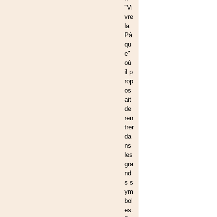
"Vi
vre
la
Pâ
qu
e"
où
il p
rop
os
ait
de
ren
trer
da
ns
les
gra
nd
s s
ym
bol
es.