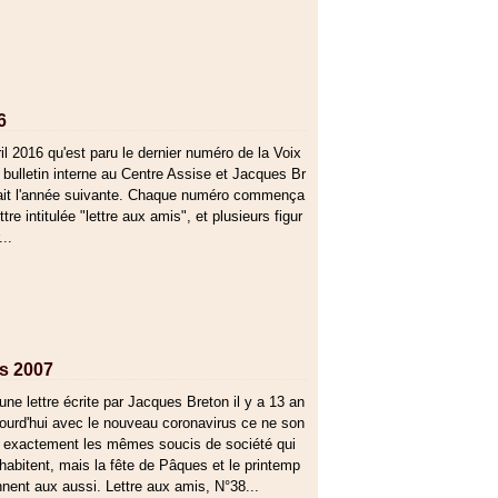
6
il 2016 qu'est paru le dernier numéro de la Voix
e bulletin interne au Centre Assise et Jacques Br
ait l'année suivante. Chaque numéro commença
ttre intitulée "lettre aux amis", et plusieurs figur
...
es 2007
 une lettre écrite par Jacques Breton il y a 13 an
jourd'hui avec le nouveau coronavirus ce ne son
s exactement les mêmes soucis de société qui
habitent, mais la fête de Pâques et le printemp
nnent aux aussi. Lettre aux amis, N°38...