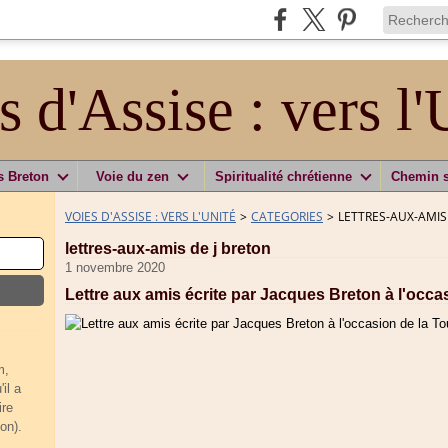
s d'Assise : vers l'
s Breton
Voie du zen
Spiritualité chrétienne
Chemin 
VOIES D'ASSISE : VERS L'UNITÉ
>
CATEGORIES
>
LETTRES-AUX-AMIS
lettres-aux-amis de j breton
1 novembre 2020
Lettre aux amis écrite par Jacques Breton à l'occa
m,
il a
ire
on).