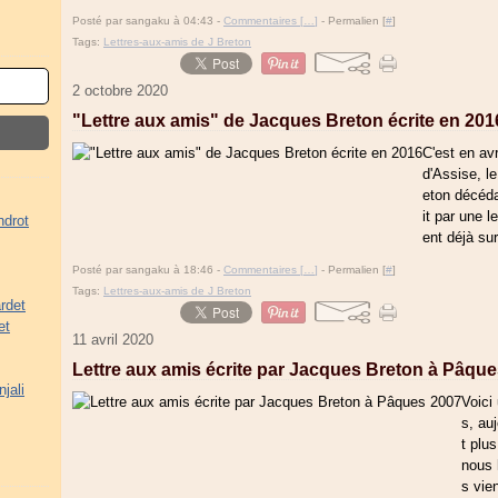
Posté par sangaku à 04:43 -
Commentaires [
…
]
- Permalien [
#
]
Tags:
Lettres-aux-amis de J Breton
2 octobre 2020
"Lettre aux amis" de Jacques Breton écrite en 201
C'est en avr
d'Assise, l
eton décéd
it par une le
ndrot
ent déjà sur
Posté par sangaku à 18:46 -
Commentaires [
…
]
- Permalien [
#
]
Tags:
Lettres-aux-amis de J Breton
rdet
et
11 avril 2020
Lettre aux amis écrite par Jacques Breton à Pâqu
jali
Voici
s, au
t plu
nous 
s vie