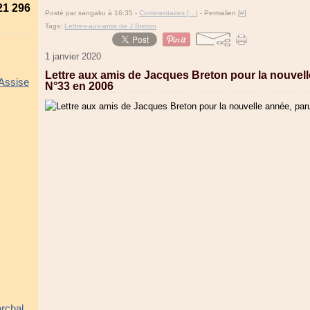
21 296
Posté par sangaku à 16:35 -
Commentaires [
…
]
- Permalien [
#
]
Tags:
Lettres-aux-amis de J Breton
1 janvier 2020
Lettre aux amis de Jacques Breton pour la nouvel
 Assise
N°33 en 2006
rchal