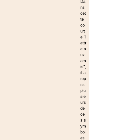
Da
ns
cet
te
co
urt
e "l
ettr
e a
ux
am
is",
il a
rep
ris
plu
sie
urs
de
ce
s s
ym
bol
es