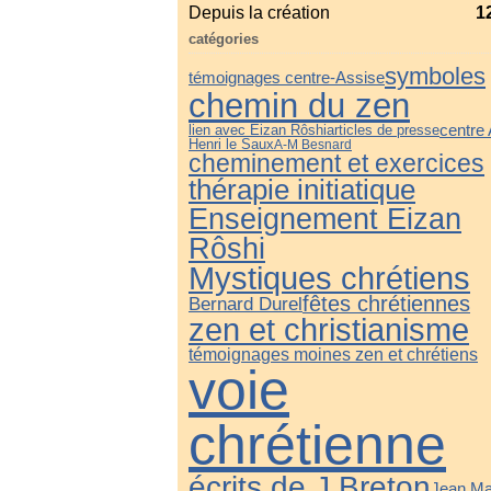
Depuis la création
1
catégories
symboles
témoignages centre-Assise
chemin du zen
centre
lien avec Eizan Rôshi
articles de presse
Henri le Saux
A-M Besnard
cheminement et exercices
thérapie initiatique
Enseignement Eizan
Rôshi
Mystiques chrétiens
fêtes chrétiennes
Bernard Durel
zen et christianisme
témoignages moines zen et chrétiens
voie
chrétienne
écrits de J Breton
Jean Ma