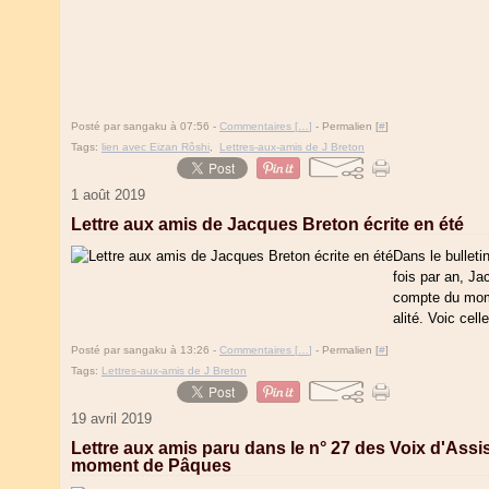
Posté par sangaku à 07:56 -
Commentaires [
…
]
- Permalien [
#
]
Tags:
lien avec Eizan Rôshi
,
Lettres-aux-amis de J Breton
1 août 2019
Lettre aux amis de Jacques Breton écrite en été
Dans le bulleti
fois par an, Ja
compte du mome
alité. Voic cell
Posté par sangaku à 13:26 -
Commentaires [
…
]
- Permalien [
#
]
Tags:
Lettres-aux-amis de J Breton
19 avril 2019
Lettre aux amis paru dans le n° 27 des Voix d'Assis
moment de Pâques