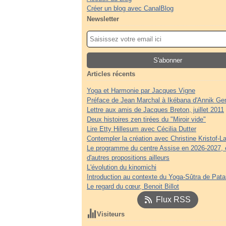
Créer un blog avec CanalBlog
Newsletter
Articles récents
Yoga et Harmonie par Jacques Vigne
Préface de Jean Marchal à Ikébana d'Annik Ge
Lettre aux amis de Jacques Breton, juillet 2011
Deux histoires zen tirées du "Miroir vide"
Lire Etty Hillesum avec Cécilia Dutter
Contempler la création avec Christine Kristof-La
Le programme du centre Assise en 2026-2027, 
d'autres propositions ailleurs
L'évolution du kinomichi
Introduction au contexte du Yoga-Sûtra de Patan
Le regard du cœur, Benoit Billot
Flux RSS
Visiteurs