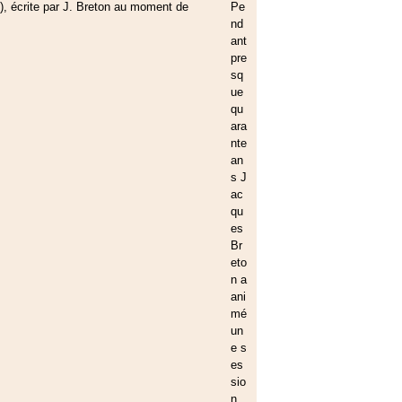
Pe
nd
ant
pre
sq
ue
qu
ara
nte
an
s J
ac
qu
es
Br
eto
n a
ani
mé
un
e s
es
sio
n