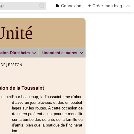
Connexion
+
Créer mon blog
Unité
selon Dürckheim
kinomichi et autres
 DE J BRETON
sion de la Toussaint
Pour beaucoup, la Toussaint rime d'abor
d avec un jour pluvieux et des embouteil
lages sur les routes. A cette occasion ce
rtains en profitent aussi pour se recueillir
sur la tombe des défunts de la famille ou
d’amis, bien que la pratique de l'incinérat
ion...