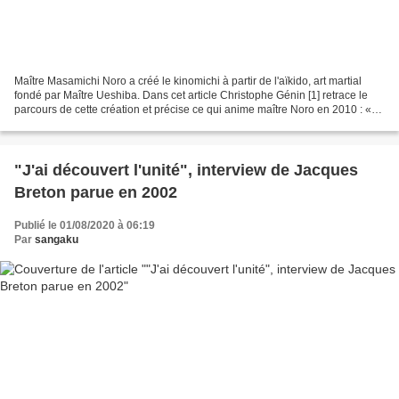
Maître Masamichi Noro a créé le kinomichi à partir de l'aïkido, art martial
fondé par Maître Ueshiba. Dans cet article Christophe Génin [1] retrace le
parcours de cette création et précise ce qui anime maître Noro en 2010 : «
Son enseignement actuel exprime…...
"J'ai découvert l'unité", interview de Jacques
Breton parue en 2002
Publié le 01/08/2020 à 06:19
Par
sangaku