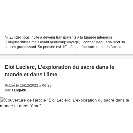
M. Zundel nous invite à devenir transparents à la lumière intérieure.
D'origine suisse mais ayant beaucoup voyagé, il connaît depuis sa mort un
succès grandissant. Sa pensée est diffusée par "l'association des Amis de
Maurice Zundel" (AMZ) fondée en 1976....
Eloi Leclerc, L'exploration du sacré dans le
monde et dans l'âme
Publié le 15/12/2022 à 06:25
Par
sangaku