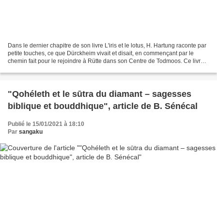
Dans le dernier chapitre de son livre L'iris et le lotus, H. Hartung raconte par
petite touches, ce que Dürckheim vivait et disait, en commençant par le
chemin fait pour le rejoindre à Rütte dans son Centre de Todmoos. Ce livre
date de 1985, Henri Hartung...
"Qohéleth et le sūtra du diamant – sagesses
biblique et bouddhique", article de B. Sénécal
Publié le 15/01/2021 à 18:10
Par
sangaku