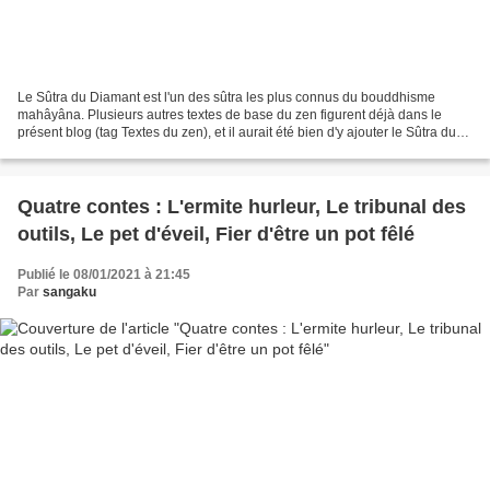
Le Sûtra du Diamant est l'un des sûtra les plus connus du bouddhisme
mahâyâna. Plusieurs autres textes de base du zen figurent déjà dans le
présent blog (tag Textes du zen), et il aurait été bien d'y ajouter le Sûtra du
Diamant… mais sa traduction présente...
Quatre contes : L'ermite hurleur, Le tribunal des
outils, Le pet d'éveil, Fier d'être un pot fêlé
Publié le 08/01/2021 à 21:45
Par
sangaku