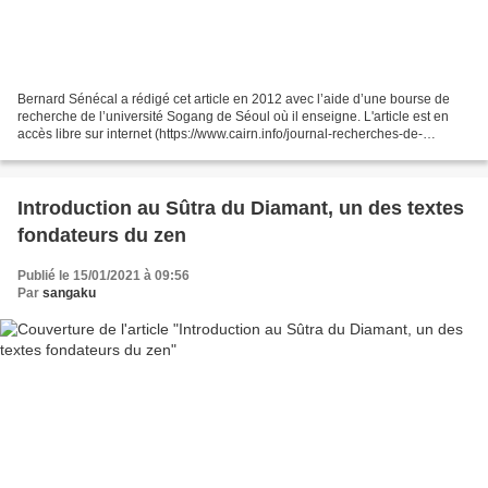
Bernard Sénécal a rédigé cet article en 2012 avec l’aide d’une bourse de
recherche de l’université Sogang de Séoul où il enseigne. L'article est en
accès libre sur internet (https://www.cairn.info/journal-recherches-de-
science-religieuse-2013-2-page-233.htm)...
Introduction au Sûtra du Diamant, un des textes
fondateurs du zen
Publié le 15/01/2021 à 09:56
Par
sangaku