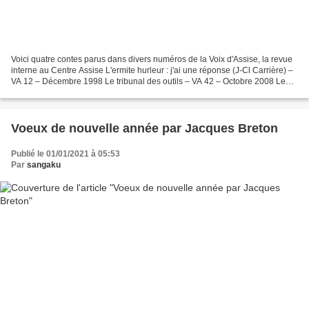
Voici quatre contes parus dans divers numéros de la Voix d'Assise, la revue
interne au Centre Assise L'ermite hurleur : j'ai une réponse (J-Cl Carrière) –
VA 12 – Décembre 1998 Le tribunal des outils – VA 42 – Octobre 2008 Le
pet d'éveil – VA n° 34 –...
Voeux de nouvelle année par Jacques Breton
Publié le 01/01/2021 à 05:53
Par
sangaku