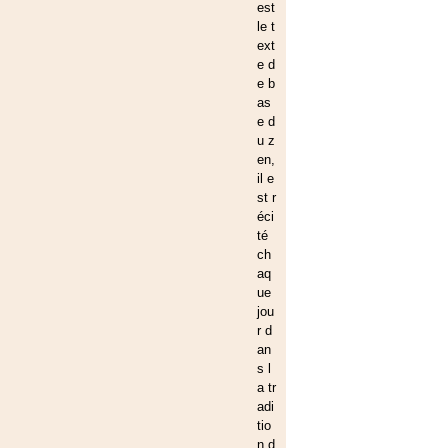
est
le t
ext
e d
e b
as
e d
u z
en,
il e
st r
éci
té
ch
aq
ue
jou
r d
an
s l
a tr
adi
tio
n d