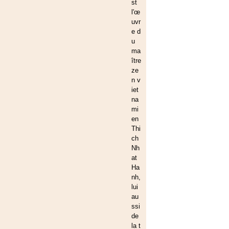
st
l'œ
uvr
e d
u
ma
ître
ze
n v
iet
na
mi
en
Thi
ch
Nh
at
Ha
nh,
lui
au
ssi
de
la t