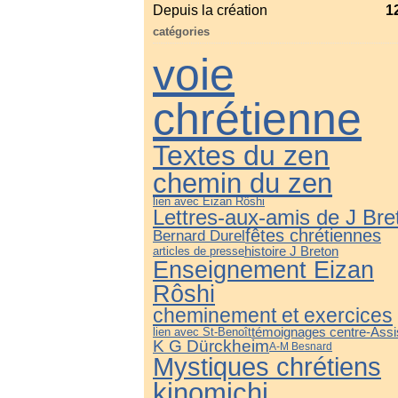
Depuis la création
1
catégories
voie
chrétienne
Textes du zen
chemin du zen
lien avec Eizan Rôshi
Lettres-aux-amis de J Bre
fêtes chrétiennes
Bernard Durel
histoire J Breton
articles de presse
Enseignement Eizan
Rôshi
cheminement et exercices
témoignages centre-Assi
lien avec St-Benoît
K G Dürckheim
A-M Besnard
Mystiques chrétiens
kinomichi