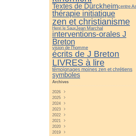
Textes de Dürckheim
centre A
thérapie initiatique
zen et christianisme
Jean Marchal
Henri le Saux
interventions-orales J
Breton
vision de l'homme
écrits de J Breton
LIVRES à lire
témoignages moines zen et chrétiens
symboles
Archives
2026
2025
Juillet
(3)
2024
Juin
Décembre
(4)
(3)
2023
Mai
Novembre
Décembre
(3)
(4)
(3)
2022
Avril
Octobre
Novembre
Décembre
(2)
(3)
(3)
(5)
2021
Mars
Septembre
Octobre
Novembre
Décembre
(3)
(3)
(3)
(4)
(3)
2020
Février
Août
Septembre
Octobre
Novembre
Décembre
(2)
(2)
(4)
(4)
(3)
(3)
2019
Janvier
Juillet
Août
Septembre
Octobre
Novembre
Décembre
(2)
(2)
(3)
(3)
(3)
(5)
(3)