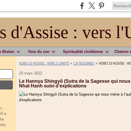
s d'Assise : vers l'
s Breton
Voie du zen
Spiritualité chrétienne
Chemin 
VOIES D'ASSISE : VERS L'UNITÉ
>
CATEGORIES
>
VOIES D'ASSISE : V
20 mars 2022
Le Hannya Shingyô (Sutra de la Sagesse qui nous mè
Nhat Hanh suivi d'explications
m,
il a
ire
on).