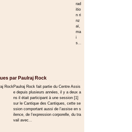
rad
itio
n ri
nz
aï,
ma
i
s...
ques par Paulraj Rock
Paulraj Rock fait partie du Centre Assis
e depuis plusieurs années, il y a deux a
ns il était participant à une session [1]
sur le Cantique des Cantiques, cette se
ssion comportant aussi de l’assise en s
ilence, de l’expression corporelle, du tra
vail avec...