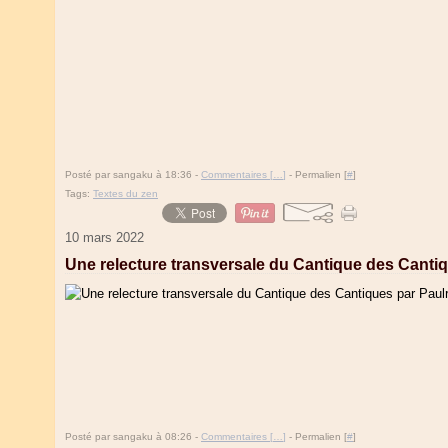
Posté par sangaku à 18:36 -
Commentaires [
…
]
- Permalien [
#
]
Tags:
Textes du zen
10 mars 2022
Une relecture transversale du Cantique des Canti
Posté par sangaku à 08:26 -
Commentaires [
…
]
- Permalien [
#
]