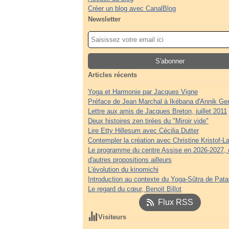
Créer un blog avec CanalBlog
Newsletter
Articles récents
Yoga et Harmonie par Jacques Vigne
Préface de Jean Marchal à Ikébana d'Annik Ge
Lettre aux amis de Jacques Breton, juillet 2011
Deux histoires zen tirées du "Miroir vide"
Lire Etty Hillesum avec Cécilia Dutter
Contempler la création avec Christine Kristof-La
Le programme du centre Assise en 2026-2027, 
d'autres propositions ailleurs
L'évolution du kinomichi
Introduction au contexte du Yoga-Sûtra de Patan
Le regard du cœur, Benoit Billot
Flux RSS
Visiteurs