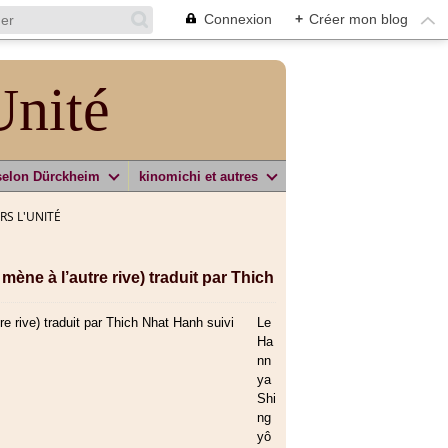
Connexion
+
Créer mon blog
Unité
selon Dürckheim
kinomichi et autres
ERS L'UNITÉ
ne à l’autre rive) traduit par Thich
Le
Ha
nn
ya
Shi
ng
yô