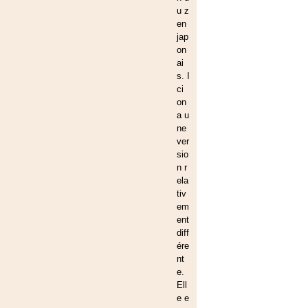
u z
en
jap
on
ai
s. I
ci
on
a u
ne
ver
sio
n r
ela
tiv
em
ent
diff
ére
nt
e.
Ell
e e