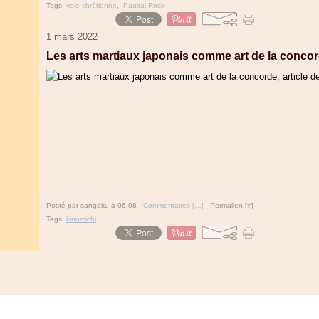
Tags:
voie chrétienne
,
Paulraj Rock
1 mars 2022
Les arts martiaux japonais comme art de la concor
Posté par sangaku à 06:08 -
Commentaires [
…
]
- Permalien [
#
]
Tags:
kinomichi