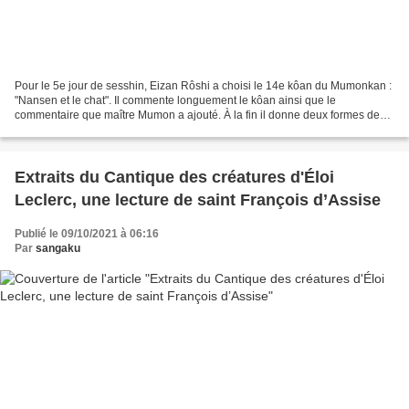
Pour le 5e jour de sesshin, Eizan Rôshi a choisi le 14e kôan du Mumonkan :
"Nansen et le chat". Il commente longuement le kôan ainsi que le
commentaire que maître Mumon a ajouté. À la fin il donne deux formes de
classification des kôans, et précise quelles...
Extraits du Cantique des créatures d'Éloi
Leclerc, une lecture de saint François d’Assise
Publié le 09/10/2021 à 06:16
Par
sangaku