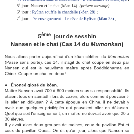
e
5
jour: Nansen et le chat (kôan 14)
(présent message)
e
6
jour :
Ryûtan souffle la chandelle (kôan 28)
;
e
7
jour :
7e enseignement : Le rêve de Kyôsan (kôan 25)
;
ème
5
jour de sesshin
Nansen et le chat (Cas 14 du
Mumonkan
)
Nous allons parler aujourd'hui d'un kôan célèbre du
Mumonkan
(Passe sans porte), cas 14, il s'agit du chat coupé en deux par
Nansen qui est le neuvième maître après Boddhidharma en
Chine. Couper un chat en deux !
● Énoncé glosé du kôan.
Maître Nansen avait 700 à 800 moines sous sa responsabilité. Ils
étaient tous en samâdhi lors du zazen, alors comment pouvaient-
ils aller en dôkusan ? À cette époque en Chine, il ne devait y
avoir que quelques privilégiés qui pouvaient aller en dôkusan.
Quel que soit l'enseignement, un maître ne devrait avoir que 20 à
30 élèves.
Il y avait alors deux groupes de moines, ceux du pavillon Est et
ceux du pavillon Ouest. On dit qu'un jour, alors que Nansen se