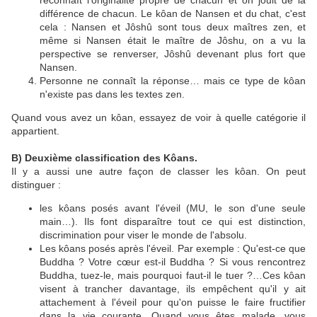
reconnaît l'originalité propre de chacun et on jouit de la
différence de chacun. Le kôan de Nansen et du chat, c'est
cela : Nansen et Jôshû sont tous deux maîtres zen, et
même si Nansen était le maître de Jôshu, on a vu la
perspective se renverser, Jôshû devenant plus fort que
Nansen.
Personne ne connaît la réponse… mais ce type de kôan
n'existe pas dans les textes zen.
Quand vous avez un kôan, essayez de voir à quelle catégorie il
appartient.
B) Deuxième classification des Kôans.
Il y a aussi une autre façon de classer les kôan. On peut
distinguer :
les kôans posés avant l'éveil (MU, le son d'une seule
main…). Ils font disparaître tout ce qui est distinction,
discrimination pour viser le monde de l'absolu.
Les kôans posés après l'éveil. Par exemple : Qu'est-ce que
Buddha ? Votre cœur est-il Buddha ? Si vous rencontrez
Buddha, tuez-le, mais pourquoi faut-il le tuer ?…Ces kôan
visent à trancher davantage, ils empêchent qu'il y ait
attachement à l'éveil pour qu'on puisse le faire fructifier
dans la vie courante. Quand vous êtes malade, vous