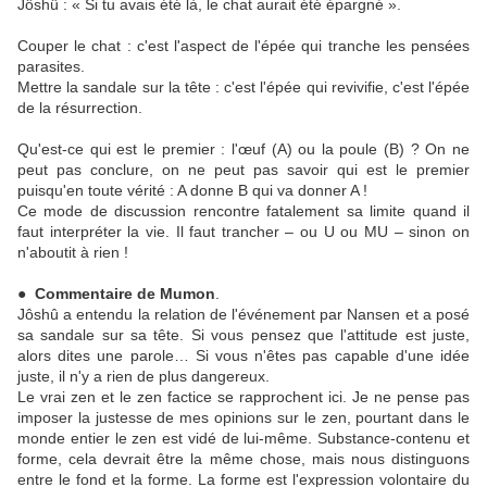
Jôshû : « Si tu avais été là, le chat aurait été épargné ».
Couper le chat : c'est l'aspect de l'épée qui tranche les pensées
parasites.
Mettre la sandale sur la tête : c'est l'épée qui revivifie, c'est l'épée
de la résurrection.
Qu'est-ce qui est le premier : l'œuf (A) ou la poule (B) ? On ne
peut pas conclure, on ne peut pas savoir qui est le premier
puisqu'en toute vérité : A donne B qui va donner A !
Ce mode de discussion rencontre fatalement sa limite quand il
faut interpréter la vie. Il faut trancher – ou U ou MU – sinon on
n'aboutit à rien !
● Commentaire de Mumon
.
Jôshû a entendu la relation de l'événement par Nansen et a posé
sa sandale sur sa tête. Si vous pensez que l'attitude est juste,
alors dites une parole… Si vous n'êtes pas capable d'une idée
juste, il n'y a rien de plus dangereux.
Le vrai zen et le zen factice se rapprochent ici. Je ne pense pas
imposer la justesse de mes opinions sur le zen, pourtant dans le
monde entier le zen est vidé de lui-même. Substance-contenu et
forme, cela devrait être la même chose, mais nous distinguons
entre le fond et la forme. La forme est l'expression volontaire du