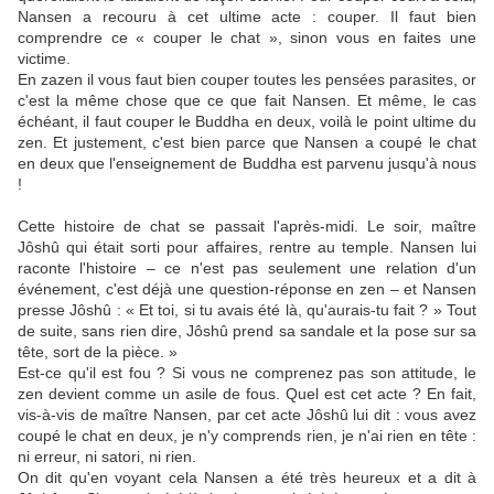
Nansen a recouru à cet ultime acte : couper. Il faut bien
comprendre ce « couper le chat », sinon vous en faites une
victime.
En zazen il vous faut bien couper toutes les pensées parasites, or
c'est la même chose que ce que fait Nansen. Et même, le cas
échéant, il faut couper le Buddha en deux, voilà le point ultime du
zen. Et justement, c'est bien parce que Nansen a coupé le chat
en deux que l'enseignement de Buddha est parvenu jusqu'à nous
!
Cette histoire de chat se passait l'après-midi. Le soir, maître
Jôshû qui était sorti pour affaires, rentre au temple. Nansen lui
raconte l'histoire – ce n'est pas seulement une relation d'un
événement, c'est déjà une question-réponse en zen – et Nansen
presse Jôshû : « Et toi, si tu avais été là, qu'aurais-tu fait ? » Tout
de suite, sans rien dire, Jôshû prend sa sandale et la pose sur sa
tête, sort de la pièce. »
Est-ce qu'il est fou ? Si vous ne comprenez pas son attitude, le
zen devient comme un asile de fous. Quel est cet acte ? En fait,
vis-à-vis de maître Nansen, par cet acte Jôshû lui dit : vous avez
coupé le chat en deux, je n'y comprends rien, je n'ai rien en tête :
ni erreur, ni satori, ni rien.
On dit qu'en voyant cela Nansen a été très heureux et a dit à