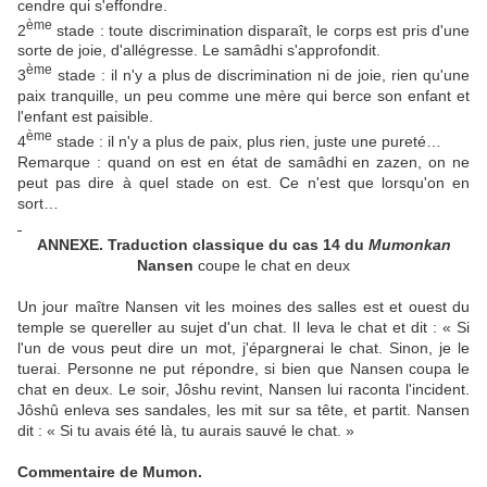
cendre qui s'effondre.
ème
2
stade : toute discrimination disparaît, le corps est pris d'une
sorte de joie, d'allégresse. Le samâdhi s'approfondit.
ème
3
stade : il n'y a plus de discrimination ni de joie, rien qu'une
paix tranquille, un peu comme une mère qui berce son enfant et
l'enfant est paisible.
ème
4
stade : il n'y a plus de paix, plus rien, juste une pureté…
Remarque : quand on est en état de samâdhi en zazen, on ne
peut pas dire à quel stade on est. Ce n'est que lorsqu'on en
sort…
ANNEXE. Traduction classique du cas 14 du
Mumonkan
Nansen
coupe le chat en deux
Un jour maître Nansen vit les moines des salles est et ouest du
temple se quereller au sujet d'un chat. Il leva le chat et dit : « Si
l'un de vous peut dire un mot, j'épargnerai le chat. Sinon, je le
tuerai. Personne ne put répondre, si bien que Nansen coupa le
chat en deux. Le soir, Jôshu revint, Nansen lui raconta l'incident.
Jôshû enleva ses sandales, les mit sur sa tête, et partit. Nansen
dit : « Si tu avais été là, tu aurais sauvé le chat. »
Commentaire de Mumon.