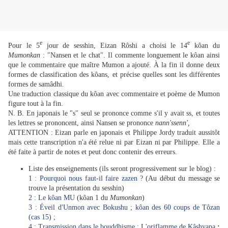
e
e
Pour le 5
jour de sesshin, Eizan Rôshi a choisi le 14
kôan du
Mumonkan
: "Nansen et le chat". Il commente longuement le kôan ainsi
que le commentaire que maître Mumon a ajouté. À la fin il donne deux
formes de classification des kôans, et précise quelles sont les différentes
formes de samâdhi.
Une traduction classique du kôan avec commentaire et poème de Mumon
figure tout à la fin.
N. B. En japonais le "s" seul se prononce comme s'il y avait ss, et toutes
les lettres se prononcent, ainsi Nansen se prononce
nann'ssenn',
ATTENTION : Eizan parle en japonais et Philippe Jordy traduit aussitôt
mais cette transcription n'a été relue ni par Eizan ni par Philippe. Elle a
été faite à partir de notes et peut donc contenir des erreurs.
Liste des enseignements (ils seront progressivement sur le blog) :
1 : Pourquoi nous faut-il faire zazen ?
(Au début du message se
trouve la présentation du sesshin)
2 : Le kôan MU
(kôan 1 du
Mumonkan
)
3 : Éveil d'Unmon avec Bokushu ; kôan des 60 coups de Tôzan
(cas 15)
;
4 : Transmission dans le bouddhisme ; L'oriflamme de Kâshyapa
;