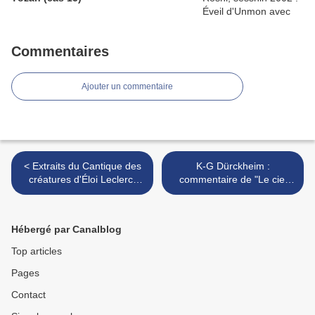
Commentaires
Ajouter un commentaire
< Extraits du Cantique des
K-G Dürckheim :
créatures d'Éloi Leclerc,
commentaire de "Le ciel
une lecture de saint
s'écroule sur la terre…" en
François d’Assise
lien avec le cercle zen >
Hébergé par Canalblog
Top articles
Pages
Contact