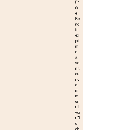
Fr
èr
e
Be
no
ît
ex
pri
m
e
à
so
n t
ou
r c
o
m
m
en
t il
voi
t "l
e
ch