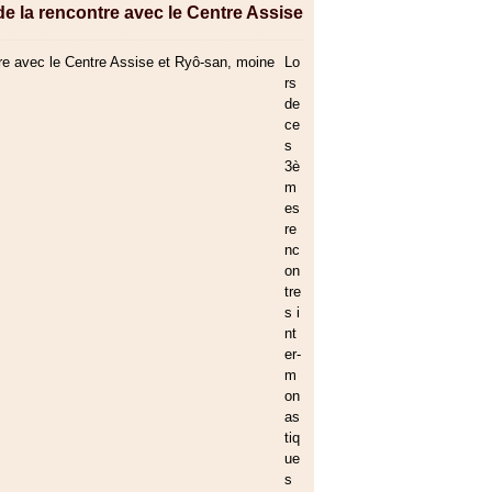
 de la rencontre avec le Centre Assise
Lo
rs
de
ce
s
3è
m
es
re
nc
on
tre
s i
nt
er-
m
on
as
tiq
ue
s