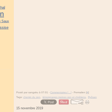
hal
on
e Saux
ssise
Posté par sangaku à 07:01 -
Commentaires [
…
]
- Permalien [
#
]
Tags:
chemin du zen
,
témoignages moines zen et chrétiens
,
Ryôsan
15 novembre 2019