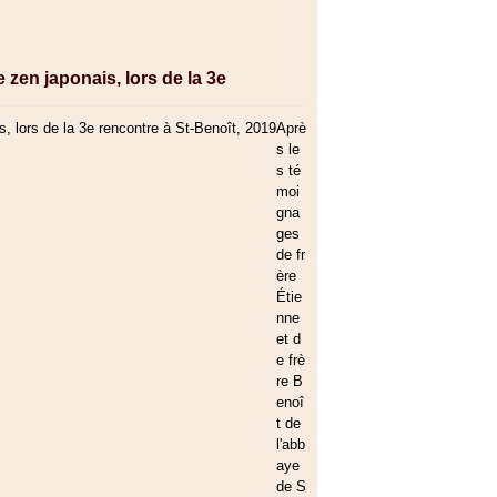
zen japonais, lors de la 3e
Aprè
s le
s té
moi
gna
ges
de fr
ère
Étie
nne
et d
e frè
re B
enoî
t de
l'abb
aye
de S