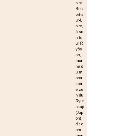
aint-
Ben
oît-s
ur-L
oire,
à so
n to
ur R
yôs
an,
moi
ne d
u m
ona
stèr
e ze
n du
Ryut
akuji
(Jap
on)
dit c
om
men