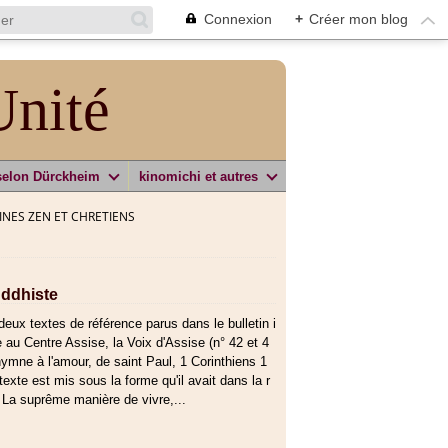
Connexion
+
Créer mon blog
Unité
selon Dürckheim
kinomichi et autres
NES ZEN ET CHRETIENS
uddhiste
deux textes de référence parus dans le bulletin i
e au Centre Assise, la Voix d'Assise (n° 42 et 4
'hymne à l'amour, de saint Paul, 1 Corinthiens 1
texte est mis sous la forme qu'il avait dans la r
 La suprême manière de vivre,...