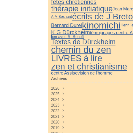
fêtes chrétiennes
thérapie initiatique
Jean Marc
écrits de J Bret
A-M Besnard
kinomichi
Bernard Durel
Henri l
K G Dürckheim
témoignages centre-A
lien avec St-Benoît
Textes de Dürckheim
chemin du zen
LIVRES à lire
zen et christianisme
centre Assise
vision de l'homme
Archives
2026
2025
Juillet
(3)
2024
Juin
Décembre
(4)
(3)
2023
Mai
Novembre
Décembre
(3)
(4)
(3)
2022
Avril
Octobre
Novembre
Décembre
(2)
(3)
(3)
(5)
2021
Mars
Septembre
Octobre
Novembre
Décembre
(3)
(3)
(3)
(4)
(3)
2020
Février
Août
Septembre
Octobre
Novembre
Décembre
(2)
(2)
(4)
(4)
(3)
(3)
2019
Janvier
Juillet
Août
Septembre
Octobre
Novembre
Décembre
(2)
(2)
(3)
(3)
(3)
(5)
(3)