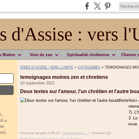
s d'Assise : vers l'
s Breton
Voie du zen
Spiritualité chrétienne
Chemin 
VOIES D'ASSISE : VERS L'UNITÉ
>
CATEGORIES
>
TEMOIGNAGES MOI
temoignages moines zen et chretiens
10 septembre 2021
Deux textes sur l'amour, l'un chrétien et l'autre bo
Voici 
ntern
7). L
m,
3. Le 
il a
evue.
ire
on).
Posté par sangaku à 06:45 -
Commentaires [
…
]
- Permalien [
#
]
Tags:
témoignages moines zen et chrétiens