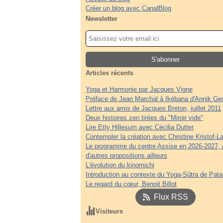
Créer un blog avec CanalBlog
Newsletter
Articles récents
Yoga et Harmonie par Jacques Vigne
Préface de Jean Marchal à Ikébana d'Annik Ge
Lettre aux amis de Jacques Breton, juillet 2011
Deux histoires zen tirées du "Miroir vide"
Lire Etty Hillesum avec Cécilia Dutter
Contempler la création avec Christine Kristof-La
Le programme du centre Assise en 2026-2027, 
d'autres propositions ailleurs
L'évolution du kinomichi
Introduction au contexte du Yoga-Sûtra de Patan
Le regard du cœur, Benoit Billot
Flux RSS
Visiteurs