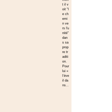
t il v
oit "l
e ch
emi
n ve
rs l'u
nité"
dan
s sa
prop
re tr
aditi
on.
Pour
lui «
l’éve
il da
ns...