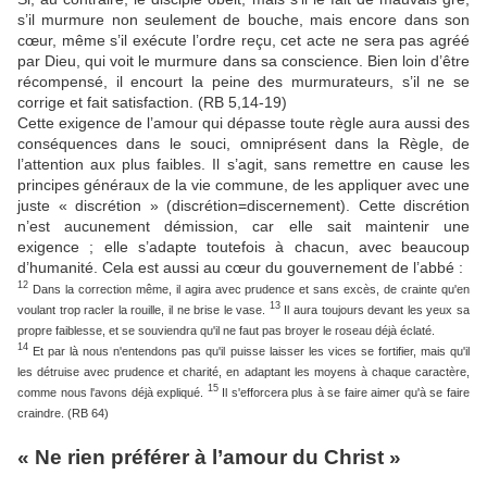
s’il murmure non seulement de bouche, mais encore dans son
cœur, même s’il exécute l’ordre reçu, cet acte ne sera pas agréé
par Dieu, qui voit le murmure dans sa conscience. Bien loin d’être
récompensé, il encourt la peine des murmurateurs, s’il ne se
corrige et fait satisfaction. (RB 5,14-19)
Cette exigence de l’amour qui dépasse toute règle aura aussi des
conséquences dans le souci, omniprésent dans la Règle, de
l’attention aux plus faibles. Il s’agit, sans remettre en cause les
principes généraux de la vie commune, de les appliquer avec une
juste « discrétion » (discrétion=discernement). Cette discrétion
n’est aucunement démission, car elle sait maintenir une
exigence ; elle s’adapte toutefois à chacun, avec beaucoup
d’humanité. Cela est aussi au cœur du gouvernement de l’abbé :
12
Dans la correction même, il agira avec prudence et sans excès, de crainte qu'en
13
voulant trop racler la rouille, il ne brise le vase.
Il aura toujours devant les yeux sa
propre faiblesse, et se souviendra qu'il ne faut pas broyer le roseau déjà éclaté.
14
Et par là nous n'entendons pas qu'il puisse laisser les vices se fortifier, mais qu'il
les détruise avec prudence et charité, en adaptant les moyens à chaque caractère,
15
comme nous l'avons déjà expliqué.
Il s'efforcera plus à se faire aimer qu'à se faire
craindre. (RB 64)
« Ne rien préférer à l’amour du Christ »