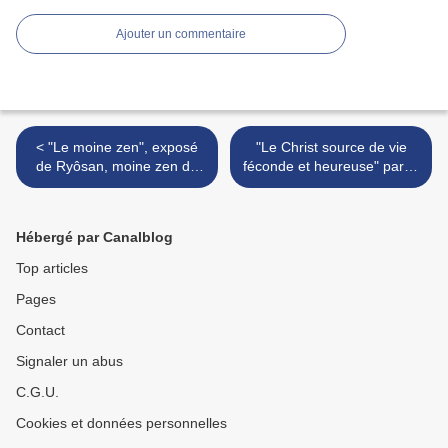
Ajouter un commentaire
< "Le moine zen", exposé
"Le Christ source de vie
de Ryôsan, moine zen du
féconde et heureuse" par fr.
Ryutaku-ji (Japon), en
Étienne, abbé de St-Benoît
présence des moines de St-
en présence de Ryôsan,
Benoît-sur-Loire, en 2017
moine zen japonais, 2018 >
Hébergé par Canalblog
Top articles
Pages
Contact
Signaler un abus
C.G.U.
Cookies et données personnelles