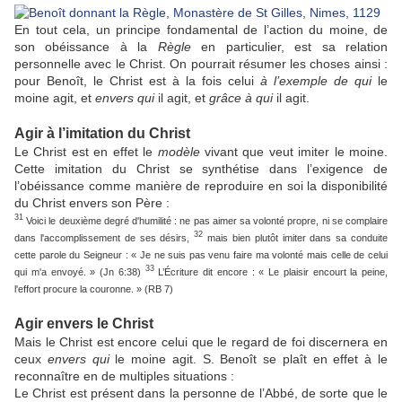
En tout cela, un principe fondamental de l’action du moine, de
son obéissance à la
Règle
en particulier, est sa relation
personnelle avec le Christ. On pourrait résumer les choses ainsi :
pour Benoît, le Christ est à la fois celui
à l’exemple de qui
le
moine agit, et
envers qui
il agit, et
grâce à qui
il agit.
Agir à l’imitation du Christ
Le Christ est en effet le
modèle
vivant que veut imiter le moine.
Cette imitation du Christ se synthétise dans l’exigence de
l’obéissance comme manière de reproduire en soi la disponibilité
du Christ envers son Père :
31
Voici le deuxième degré d'humilité : ne pas aimer sa volonté propre, ni se complaire
32
dans l'accomplissement de ses désirs,
mais bien plutôt imiter dans sa conduite
cette parole du Seigneur : « Je ne suis pas venu faire ma volonté mais celle de celui
33
qui m'a envoyé. » (Jn 6:38)
L’Écriture dit encore : « Le plaisir encourt la peine,
l'effort procure la couronne. » (RB 7)
Agir envers le Christ
Mais le Christ est encore celui que le regard de foi discernera en
ceux
envers qui
le moine agit. S. Benoît se plaît en effet à le
reconnaître en de multiples situations :
Le Christ est présent dans la personne de l’Abbé, de sorte que le