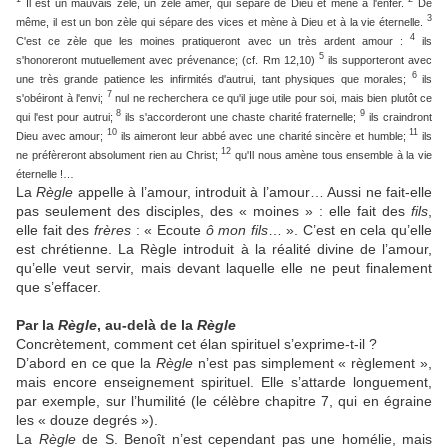
Il est un mauvais zèle, un zèle amer, qui sépare de Dieu et mène à l'enfer.
De
3
même, il est un bon zèle qui sépare des vices et mène à Dieu et à la vie éternelle.
4
C'est ce zèle que les moines pratiqueront avec un très ardent amour :
ils
5
s'honoreront mutuellement avec prévenance; (cf. Rm 12,10)
ils supporteront avec
6
une très grande patience les infirmités d'autrui, tant physiques que morales;
ils
7
s'obéiront à l'envi;
nul ne recherchera ce qu'il juge utile pour soi, mais bien plutôt ce
8
9
qui l'est pour autrui;
ils s'accorderont une chaste charité fraternelle;
ils craindront
10
11
Dieu avec amour;
ils aimeront leur abbé avec une charité sincère et humble;
ils
12
ne préfèreront absolument rien au Christ;
qu'Il nous amène tous ensemble à la vie
éternelle !…
La
Règle
appelle à l’amour, introduit à l’amour… Aussi ne fait-elle
pas seulement des disciples, des « moines » : elle fait des
fils
,
elle fait des
frères
: « Ecoute
ô mon fils
… ». C’est en cela qu’elle
est chrétienne. La Règle introduit à la réalité divine de l’amour,
qu’elle veut servir, mais devant laquelle elle ne peut finalement
que s’effacer.
Par la
Règle
, au-delà de la
Règle
Concrètement, comment cet élan spirituel s’exprime-t-il ?
D’abord en ce que la
Règle
n’est pas simplement « règlement »,
mais encore enseignement spirituel. Elle s’attarde longuement,
par exemple, sur l’humilité (le célèbre chapitre 7, qui en égraine
les « douze degrés »).
La
Règle
de S. Benoît n’est cependant pas une homélie, mais