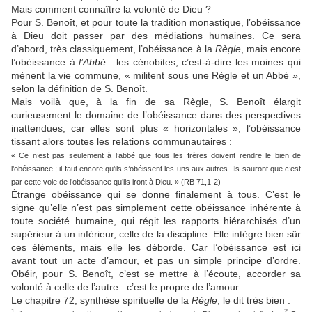
Mais comment connaître la volonté de Dieu ?
Pour S. Benoît, et pour toute la tradition monastique, l’obéissance
à Dieu doit passer par des médiations humaines. Ce sera
d’abord, très classiquement, l’obéissance à la
Règle
, mais encore
l’obéissance à
l’Abbé
: les cénobites, c’est-à-dire les moines qui
mènent la vie commune, « militent sous une Règle et un Abbé »,
selon la définition de S. Benoît.
Mais voilà que, à la fin de sa Règle, S. Benoît élargit
curieusement le domaine de l’obéissance dans des perspectives
inattendues, car elles sont plus « horizontales », l’obéissance
tissant alors toutes les relations communautaires :
« Ce n’est pas seulement à l’abbé que tous les frères doivent rendre le bien de
l’obéissance ; il faut encore qu’ils s’obéissent les uns aux autres. Ils sauront que c’est
par cette voie de l’obéissance qu’ils iront à Dieu. » (RB 71,1-2)
Étrange obéissance qui se donne finalement à tous. C’est le
signe qu’elle n’est pas simplement cette obéissance inhérente à
toute société humaine, qui régit les rapports hiérarchisés d’un
supérieur à un inférieur, celle de la discipline. Elle intègre bien sûr
ces éléments, mais elle les déborde. Car l’obéissance est ici
avant tout un acte d’amour, et pas un simple principe d’ordre.
Obéir, pour S. Benoît, c’est se mettre à l’écoute, accorder sa
volonté à celle de l’autre : c’est le propre de l’amour.
Le chapitre 72, synthèse spirituelle de la
Règle
, le dit très bien :
1
2