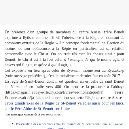
En présence d'un groupe de membres du centre Assise, frère Benoît
exprime à Ryôsan comment il vit l'obéissance à la Règle en donnant de
nombreux extraits de la Règle. « Un principe fondamental de l’action du
moine, de son obéissance à la
Règle
en particulier, est sa relation
personnelle avec le Christ. On pourrait résumer les choses ainsi : pour
Benoît, le Christ est à la fois celui
à l’exemple de qui
le moine agit, et
envers qui
il agit, et
grâce à qui
il agit, »
Cet exposé a eu lieu après celui de Ryô-san, moine zen du Ryutaku-ji
(voir message précédent), c'est le troisième et dernier fait en août 2017.
La règle de Saint-Benoît dont il est question ici est celle de saint Benoît
de Nursie né en Italie vers 480. On peut se la procurer à l'abbaye
(https://magasin.abbaye-fleury.com/livres/vie-monastique)
. Frère
[1]
Étienne avait déjà fait une intervention sur cette Règle au centre Assise :
Trois grands axes de la Règle de St-Benoît valables aussi pour les laïcs,
par le Père Abbé de St-Benoît-sur-Loire
.
Les messages consacrés à ces rencontres :
Présentation des rencontres entre les moines de St-Benoît-sur-Loire et Ryô-san,