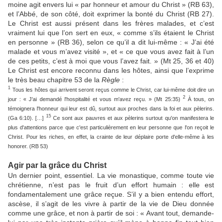
moine agit envers lui « par honneur et amour du Christ » (RB 63),
et l’Abbé, de son côté, doit exprimer la bonté du Christ (RB 27).
Le Christ est aussi présent dans les frères malades, et c’est
vraiment lui que l’on sert en eux, « comme s’ils étaient le Christ
en personne » (RB 36), selon ce qu’il a dit lui-même : « J’ai été
malade et vous m’avez visité », et « ce que vous avez fait à l’un
de ces petits, c’est à moi que vous l’avez fait. » (Mt 25, 36 et 40)
Le Christ est encore reconnu dans les hôtes, ainsi que l’exprime
le très beau chapitre 53 de la
Règle
:
1
Tous les hôtes qui arrivent seront reçus comme le Christ, car lui-même doit dire un
2
jour : « J'ai demandé l'hospitalité et vous m'avez reçu. » (Mt 25:35)
À tous, on
témoignera l'honneur qui leur est dû, surtout aux proches dans la foi et aux pèlerins.
15
(Ga 6:10). […]
Ce sont aux pauvres et aux pèlerins surtout qu'on manifestera le
plus d'attentions parce que c'est particulièrement en leur personne que l'on reçoit le
Christ. Pour les riches, en effet, la crainte de leur déplaire porte d'elle-même à les
honorer. (RB 53)
Agir par la grâce du Christ
Un dernier point, essentiel. La vie monastique, comme toute vie
chrétienne, n’est pas le fruit d’un effort humain : elle est
fondamentalement une grâce reçue. S’il y a bien entendu effort,
ascèse, il s’agit de les vivre à partir de la vie de Dieu donnée
comme une grâce, et non à partir de soi : « Avant tout, demande-