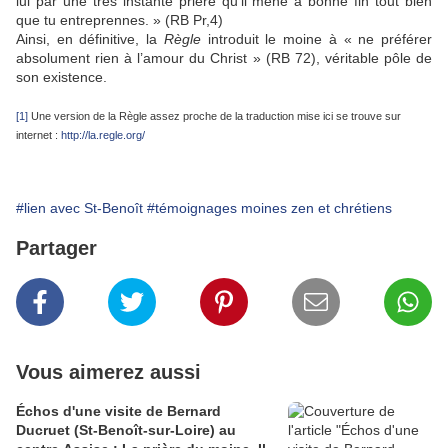
lui par une très instante prière qu’il mène à bonne fin tout bien
que tu entreprennes. » (RB Pr,4)
Ainsi, en définitive, la
Règle
introduit le moine à « ne préférer
absolument rien à l’amour du Christ » (RB 72), véritable pôle de
son existence.
[1]
Une version de la Règle assez proche de la traduction mise ici se trouve sur
internet :
http://la.regle.org/
#lien avec St-Benoît
#témoignages moines zen et chrétiens
Partager
Vous aimerez aussi
Échos d'une visite de Bernard
Ducruet (St-Benoît-sur-Loire) au