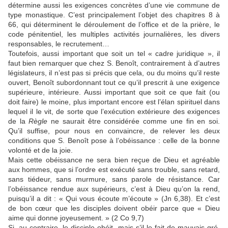
détermine aussi les exigences concrètes d’une vie commune de
type monastique. C’est principalement l’objet des chapitres 8 à
66, qui déterminent le déroulement de l’office et de la prière, le
code pénitentiel, les multiples activités journalières, les divers
responsables, le recrutement…
Toutefois, aussi important que soit un tel « cadre juridique », il
faut bien remarquer que chez S. Benoît, contrairement à d’autres
législateurs, il n’est pas si précis que cela, ou du moins qu’il reste
ouvert, Benoît subordonnant tout ce qu’il prescrit à une exigence
supérieure, intérieure. Aussi important que soit ce que fait (ou
doit faire) le moine, plus important encore est l’élan spirituel dans
lequel il le vit, de sorte que l’exécution extérieure des exigences
de la
Règle
ne saurait être considérée comme une fin en soi.
Qu’il suffise, pour nous en convaincre, de relever les deux
conditions que S. Benoît pose à l’obéissance : celle de la bonne
volonté et de la joie.
Mais cette obéissance ne sera bien reçue de Dieu et agréable
aux hommes, que si l’ordre est exécuté sans trouble, sans retard,
sans tiédeur, sans murmure, sans parole de résistance. Car
l’obéissance rendue aux supérieurs, c’est à Dieu qu’on la rend,
puisqu’il a dit : « Qui vous écoute m’écoute » (Jn 6,38). Et c’est
de bon cœur que les disciples doivent obéir parce que « Dieu
aime qui donne joyeusement. » (2 Co 9,7)
Si, au contraire, le disciple obéit, mais s’il le fait de mauvais gré,