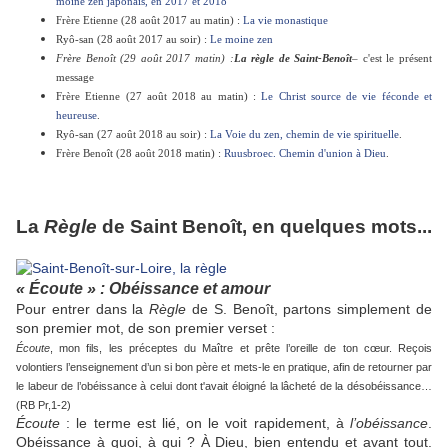
moine zen japonais, en 2017 et 2018
Frère Etienne (28 août 2017 au matin) :
La vie monastique
Ryô-san (28 août 2017 au soir) :
Le moine zen
Frère Benoît (29 août 2017 matin) :
La règle de Saint-Benoît
– c'est le présent
message
Frère Etienne (27 août 2018 au matin) :
Le Christ source de vie féconde et
heureuse
.
Ryô-san (27 août 2018 au soir) :
La Voie du zen, chemin de vie spirituelle
.
Frère Benoît (28 août 2018 matin) :
Ruusbroec. Chemin d'union à Dieu
.
La
Règle
de Saint Benoît, en quelques mots...
« Écoute » : Obéissance et amour
Pour entrer dans la
Règle
de S. Benoît, partons simplement de
son premier mot, de son premier verset :
Écoute
, mon fils, les préceptes du Maître et prête l’oreille de ton cœur. Reçois
volontiers l’enseignement d’un si bon père et mets-le en pratique, afin de retourner par
le labeur de l’obéissance à celui dont t'avait éloigné la lâcheté de la désobéissance…
(RB Pr,1-2)
Écoute
: le terme est lié, on le voit rapidement, à
l’obéissance
.
Obéissance à quoi, à qui ? À Dieu, bien entendu et avant tout.