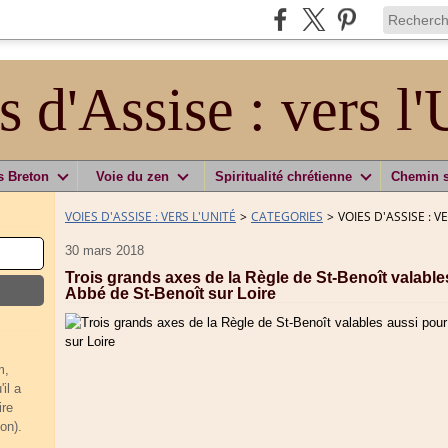
s d'Assise : vers l'
s Breton
Voie du zen
Spiritualité chrétienne
Chemin 
VOIES D'ASSISE : VERS L'UNITÉ
>
CATEGORIES
>
VOIES D'ASSISE : V
30 mars 2018
Trois grands axes de la Règle de St-Benoît valables
Abbé de St-Benoît sur Loire
m,
il a
ire
on).