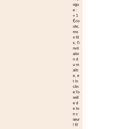
ogu
e :
« 1
Éco
ute,
mo
n fil
s, l'i
nvit
atio
n d
u m
aîtr
e, e
t in
clin
e l'o
reill
e d
e to
n c
œur
! R