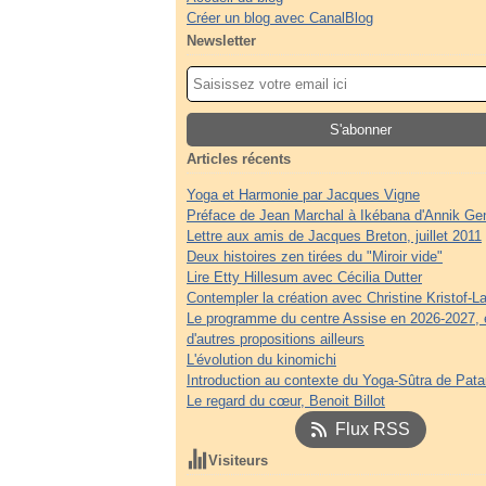
Créer un blog avec CanalBlog
Newsletter
Articles récents
Yoga et Harmonie par Jacques Vigne
Préface de Jean Marchal à Ikébana d'Annik Ge
Lettre aux amis de Jacques Breton, juillet 2011
Deux histoires zen tirées du "Miroir vide"
Lire Etty Hillesum avec Cécilia Dutter
Contempler la création avec Christine Kristof-La
Le programme du centre Assise en 2026-2027, 
d'autres propositions ailleurs
L'évolution du kinomichi
Introduction au contexte du Yoga-Sûtra de Patan
Le regard du cœur, Benoit Billot
Flux RSS
Visiteurs