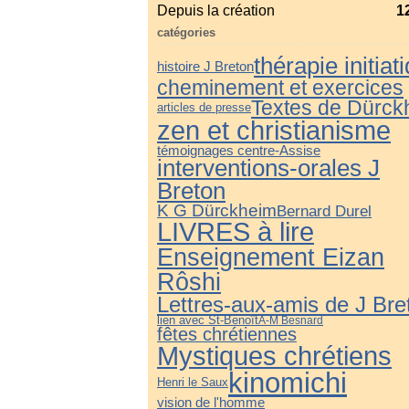
Depuis la création
1
catégories
thérapie initiat
histoire J Breton
cheminement et exercices
Textes de Dürck
articles de presse
zen et christianisme
témoignages centre-Assise
interventions-orales J
Breton
K G Dürckheim
Bernard Durel
LIVRES à lire
Enseignement Eizan
Rôshi
Lettres-aux-amis de J Bre
lien avec St-Benoît
A-M Besnard
fêtes chrétiennes
Mystiques chrétiens
kinomichi
Henri le Saux
vision de l'homme