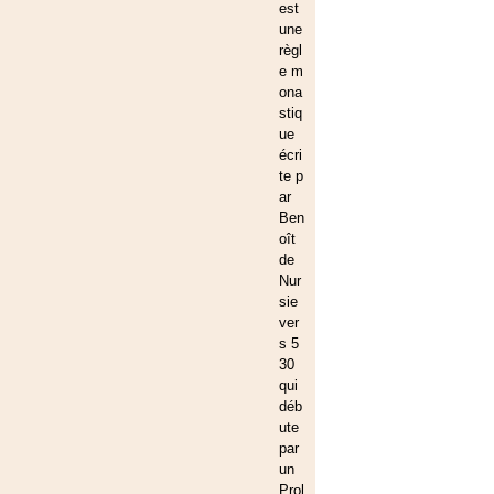
est
une
règl
e m
ona
stiq
ue
écri
te p
ar
Ben
oît
de
Nur
sie
ver
s 5
30
qui
déb
ute
par
un
Prol