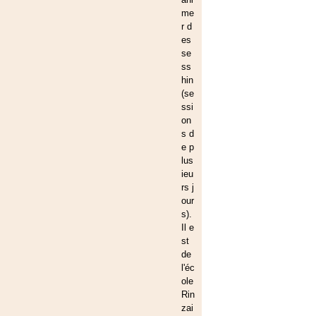
me
r d
es
se
ss
hin
(se
ssi
on
s d
e p
lus
ieu
rs j
our
s).
Il e
st
de
l'éc
ole
Rin
zai