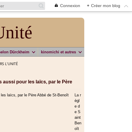
Connexion
+
Créer mon blog
Unité
selon Dürckheim
kinomichi et autres
ERS L'UNITÉ
 aussi pour les laïcs, par le Père
La r
ègl
e d
e S
aint
Ben
oît