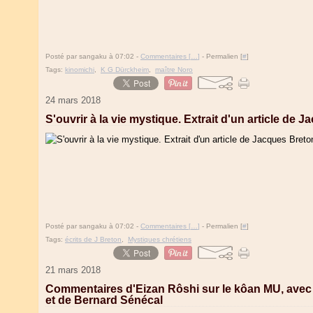
Posté par sangaku à 07:02 -
Commentaires [
…
]
- Permalien [
#
]
Tags:
kinomichi
,
K G Dürckheim
,
maître Noro
24 mars 2018
S'ouvrir à la vie mystique. Extrait d'un article de 
Posté par sangaku à 07:02 -
Commentaires [
…
]
- Permalien [
#
]
Tags:
écrits de J Breton
,
Mystiques chrétiens
21 mars 2018
Commentaires d'Eizan Rôshi sur le kôan MU, avec 
et de Bernard Sénécal