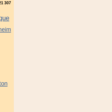
21 307
ique
heim
ton