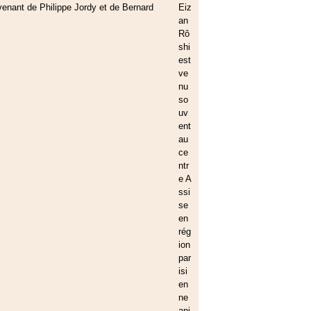
Eiz
an
Rô
shi
est
ve
nu
so
uv
ent
au
ce
ntr
e A
ssi
se
en
rég
ion
par
isi
en
ne
ani