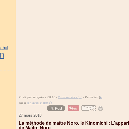
chal
n
Posté par sangaku à 08:16 -
Commentaires [
…
]
- Permalien [
#
]
Tags:
lien avec St-Benoît
27 mars 2018
La méthode de maître Noro, le Kinomichi ; L'appar
de Maître Noro