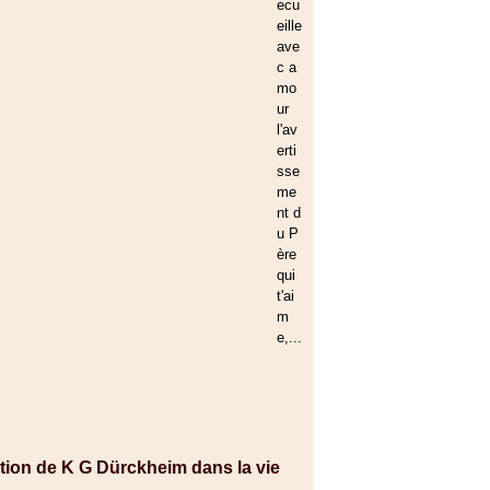
ecu
eille
ave
c a
mo
ur
l'av
erti
sse
me
nt d
u P
ère
qui
t'ai
m
e,...
ition de K G Dürckheim dans la vie