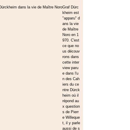
Graf Dürc
kheim est
"apparu" d
ans la vie
de Maître
Noro en 1
970. C'est
ce que no
us découv
rons dans
cette inter
view paru
e dans l'u
n des Cah
iers du ce
ntre Dürck
heim où il
répond au
x question
s de Pierr
e Willeque
t, il y parle
aussi de s