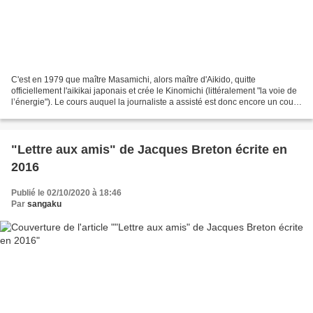
C'est en 1979 que maître Masamichi, alors maître d'Aikido, quitte
officiellement l'aikikai japonais et crée le Kinomichi (littéralement "la voie de
l’énergie"). Le cours auquel la journaliste a assisté est donc encore un cours
d'aikido. Il a lieu au dojo...
"Lettre aux amis" de Jacques Breton écrite en
2016
Publié le 02/10/2020 à 18:46
Par
sangaku