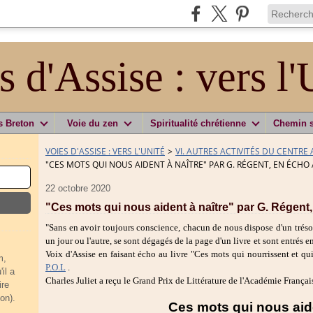
s d'Assise : vers l'
s Breton
Voie du zen
Spiritualité chrétienne
Chemin 
VOIES D'ASSISE : VERS L'UNITÉ
>
VI. AUTRES ACTIVITÉS DU CENTRE A
"CES MOTS QUI NOUS AIDENT À NAÎTRE" PAR G. RÉGENT, EN ÉCHO 
22 octobre 2020
"Ces mots qui nous aident à naître" par G. Régent,
"Sans en avoir toujours conscience, chacun de nous dispose d'un trésor
un jour ou l'autre, se sont dégagés de la page d'un livre et sont entrés 
Voix d'Assise en faisant écho au livre "Ces mots qui nourrissent et qu
m,
P.O.L
.
il a
Charles Juliet a reçu le Grand Prix de Littérature de l'Académie França
ire
on).
Ces mots qui nous aide