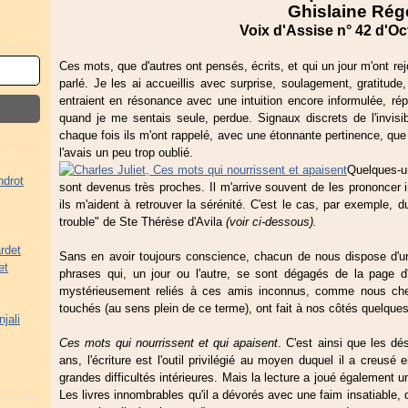
Ghislaine Rég
Voix d'Assise n° 42 d'O
Ces mots, que d'autres ont pensés, écrits, et qui un jour m'ont rej
parlé. Je les ai accueillis avec surprise, soulagement, gratitude,
entraient en résonance avec une intuition encore informulée, rép
quand je me sentais seule, perdue. Signaux discrets de l'invisi
chaque fois ils m'ont rappelé, avec une étonnante pertinence, que l
l'avais un peu trop oublié.
Quelques-u
ndrot
sont devenus très proches. Il m'arrive souvent de les prononcer i
ils m'aident à retrouver la sérénité. C'est le cas, par exemple, 
trouble" de Ste Thérèse d'Avila
(voir ci-dessous).
rdet
Sans en avoir toujours conscience, chacun de nous dispose d'un
et
phrases qui, un jour ou l'autre, se sont dégagés de la page d
mystérieusement reliés à ces amis inconnus, comme nous cherc
touchés (au sens plein de ce terme), ont fait à nos côtés quelques
jali
Ces mots qui nourrissent et qui apaisent
. C'est ainsi que les dé
ans, l'écriture est l'outil privilégié au moyen duquel il a creusé e
grandes difficultés intérieures. Mais la lecture a joué également u
Les livres innombrables qu'il a dévorés avec une faim insatiable, qu