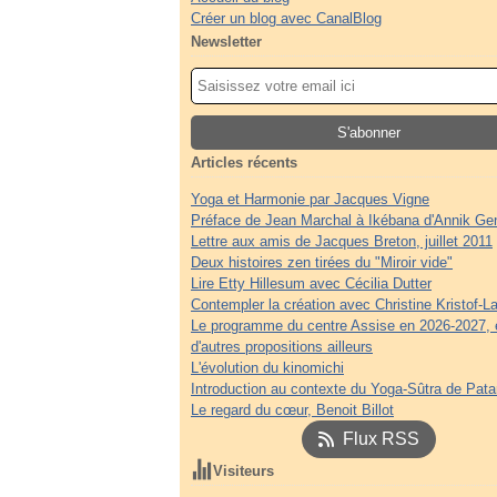
Créer un blog avec CanalBlog
Newsletter
Articles récents
Yoga et Harmonie par Jacques Vigne
Préface de Jean Marchal à Ikébana d'Annik Ge
Lettre aux amis de Jacques Breton, juillet 2011
Deux histoires zen tirées du "Miroir vide"
Lire Etty Hillesum avec Cécilia Dutter
Contempler la création avec Christine Kristof-La
Le programme du centre Assise en 2026-2027, 
d'autres propositions ailleurs
L'évolution du kinomichi
Introduction au contexte du Yoga-Sûtra de Patan
Le regard du cœur, Benoit Billot
Flux RSS
Visiteurs