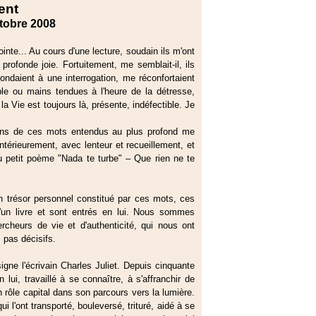
ent
ctobre 2008
ointe... Au cours d'une lecture, soudain ils m'ont
 profonde joie. Fortuitement, me semblait-il, ils
ondaient à une interrogation, me réconfortaient
ble ou mains tendues à l'heure de la détresse,
a Vie est toujours là, présente, indéfectible. Je
ns de ces mots entendus au plus profond me
ntérieurement, avec lenteur et recueillement, et
du petit poème "Nada te turbe" ‒ Que rien ne te
 trésor personnel constitué par ces mots, ces
'un livre et sont entrés en lui. Nous sommes
heurs de vie et d'authenticité, qui nous ont
 pas décisifs.
signe l'écrivain Charles Juliet. Depuis cinquante
n lui, travaillé à se connaître, à s'affranchir de
n rôle capital dans son parcours vers la lumière.
i l'ont transporté, bouleversé, trituré, aidé à se