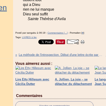
qui a Dieu
en
rien ne lui manque
Dieu seul suffit
Sainte Thérèse d'Avila
Posté par sangaku à 06:19 -
Commentaires [
…
]
- Permalien [
#
]
Tags:
LIVRES à lire
La méthode de l'introspection. Début d'une lettre écrite par Hakuin et publiée dans l'Orategama
Vous aimerez aussi :
Lire Etty Hillesum avec
A. Jollien, La joie – se
Le lang
Cécilia Dutter
détacher du détachement
Jean Su
Commentaires