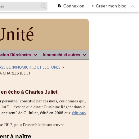
Connexion
+
Créer mon blog
Unité
selon Dürckheim
kinomichi et autres
SSISE (KINOMICHI...) ET LECTURES
>
À CHARLES JULIET
 en écho à Charles Juliet
 personnel constitué par ces mots, ces phrases qui,
en lui."… c'est ce que disait Guislaine Régent dans la
i apaisent" de C. Juliet, édité en 2008 aux
éditions
ise 2017, pour l'ensemble de son œuvre.
nt à naître