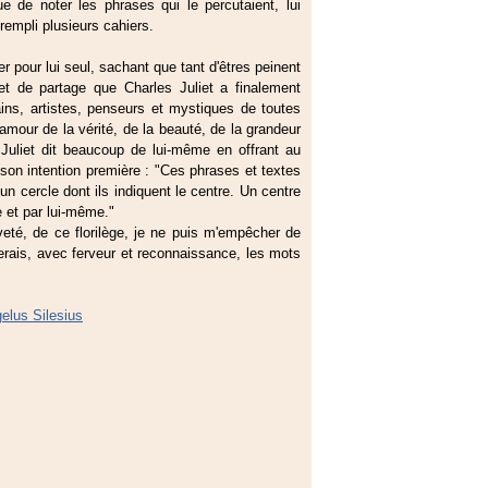
ue de noter les phrases qui le percutaient, lui
a rempli plusieurs cahiers.
er pour lui seul, sachant que tant d'êtres peinent
t de partage que Charles Juliet a finalement
ains, artistes, penseurs et mystiques de toutes
 amour de la vérité, de la beauté, de la grandeur
s Juliet dit beaucoup de lui-même en offrant au
, son intention première : "Ces phrases et textes
'un cercle dont ils indiquent le centre. Un centre
 et par lui-même."
veté, de ce florilège, je ne puis m'empêcher de
erais, avec ferveur et reconnaissance, les mots