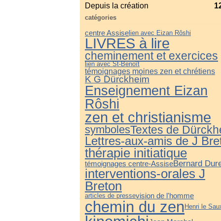
Depuis la création
1
catégories
centre Assise
lien avec Eizan Rôshi
LIVRES à lire
cheminement et exercices
lien avec St-Benoît
témoignages moines zen et chrétiens
K G Dürckheim
Enseignement Eizan
Rôshi
zen et christianisme
symboles
Textes de Dürckh
Lettres-aux-amis de J Bre
thérapie initiatique
Bernard Dure
témoignages centre-Assise
interventions-orales J
Breton
articles de presse
vision de l'homme
chemin du zen
Henri le Sau