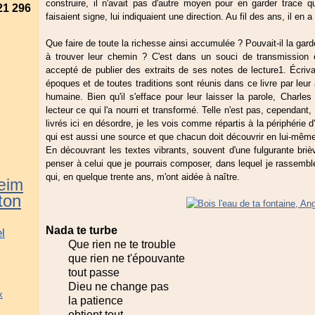
construire, il n'avait pas d'autre moyen pour en garder trace q
21 296
faisaient signe, lui indiquaient une direction. Au fil des ans, il en 
Que faire de toute la richesse ainsi accumulée ? Pouvait-il la gard
à trouver leur chemin ? C'est dans un souci de transmission e
accepté de publier des extraits de ses notes de lecture1. Écriv
époques et de toutes traditions sont réunis dans ce livre par leur
humaine. Bien qu'il s'efface pour leur laisser la parole, Charle
lecteur ce qui l'a nourri et transformé. Telle n'est pas, cependant
livrés ici en désordre, je les vois comme répartis à la périphérie d
qui est aussi une source et que chacun doit découvrir en lui-même
En découvrant les textes vibrants, souvent d'une fulgurante briè
penser à celui que je pourrais composer, dans lequel je rassembl
qui, en quelque trente ans, m'ont aidée à naître.
eim
ton
Nada te turbe
l
Que rien ne te trouble
que rien ne t'épouvante
tout passe
Dieu ne change pas
x
la patience
obtient tout