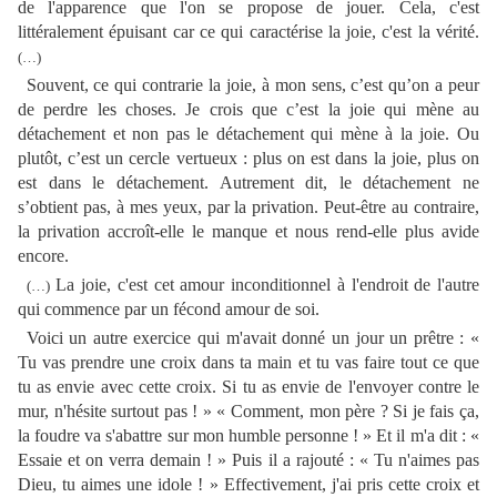
de l'apparence que l'on se propose de jouer. Cela, c'est
littéralement épuisant car ce qui caractérise la joie, c'est la vérité.
(…)
Souvent, ce qui contrarie la joie, à mon sens, c’est qu’on a peur
de perdre les choses. Je crois que c’est la joie qui mène au
détachement et non pas le détachement qui mène à la joie. Ou
plutôt, c’est un cercle vertueux : plus on est dans la joie, plus on
est dans le détachement. Autrement dit, le détachement ne
s’obtient pas, à mes yeux, par la privation. Peut-être au contraire,
la privation accroît-elle le manque et nous rend-elle plus avide
encore.
La joie, c'est cet amour inconditionnel à l'endroit de l'autre
(…)
qui commence par un fécond amour de soi.
Voici un autre exercice qui m'avait donné un jour un prêtre : «
Tu vas prendre une croix dans ta main et tu vas faire tout ce que
tu as envie avec cette croix. Si tu as envie de l'envoyer contre le
mur, n'hésite surtout pas ! » « Comment, mon père ? Si je fais ça,
la foudre va s'abattre sur mon humble personne ! » Et il m'a dit : «
Essaie et on verra demain ! » Puis il a rajouté : « Tu n'aimes pas
Dieu, tu aimes une idole ! » Effectivement, j'ai pris cette croix et