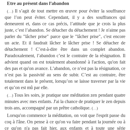
Etre au présent dans l’abandon
Il s’agit de tout mettre en œuvre pour éviter la souffrance
(…)
que l’on peut éviter. Cependant, il y a des souffrances qui
demeurent et, dans ce cas précis, l’attitude que je crois la plus
juste, c’est l’abandon. Se détacher du détachement ! Je n'aime pas
parler du "lâcher prise" parce que le "lâcher prise", c'est encore
un acte. Et il faudrait lâcher le lâcher prise ! Se détacher de
détachement ! C’est-à-dire être dans un complet abandon.
Paradoxalement, l’abandon c’est le contraire de la résignation. Il
advient quand on est totalement abandonné à l'action, qu'on fait
des pas et qu'on avance. L’abandon, ce n’est pas la résignation, ce
n’est pas la passivité au sens de subir. C’est au contraire, être
totalement dans le présent, lorsqu’on se laisse traverser par la vie
et qu’on est mû par elle.
Tous les soirs, je pratique une méditation zen pendant quatre
(…)
minutes avec mes enfants. J'ai la chance de pratiquer le zen depuis
trois ans, accompagné par un prêtre catholique.
(…)
Lorsqu'on commence la méditation, on voit que l'esprit passe du
coq à l'âne. On pense à ce qu'on va faire pendant la journée ou à
ce qu'on n'a pas fait hier, aux enfants et à toute une série