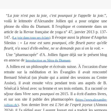
“
La joie n'est pas la joie, c'est pourquoi je l'appelle la joie
.”,
voilà le leitmotiv d'Alexandre Jollien qui a pour origine une
phrase du sûtra du Diamant. Il l'explique et commente dans un
article de la Revue française de yoga n° 47, janvier 2013 p. 137-
147.
Il évoque aussi la phrase d'Angelus
(
La joie dans tous ses éclats
).
Silesius : «
La rose est sans pourquoi, elle fleurit parce qu'elle
fleurit, n'a souci d'elle-même, ne se demande pas si on la voit
. »
Une "pharmacopée" d'A. Jollien figure déjà sur le présent blog
en annexe de
.
Introduction au Sûtra du Diamant
A Jollien est un philosophe et écrivain suisse. À l'occasion d'une
retraite sur la méditation et les Évangiles il avait rencontré
Bernard Sénécal (un jésuite qui a animé des sessions au Centre
Assise), il avait ensuite vécu pendant trois ans auprès de B.
Sénécal à Séoul avec sa femme et ses trois enfants. Il a raconté ce
séjour dans
Vivre sans pourquoi
en 2015. Il a écrit d'autres livres,
et sur son site il publie des pharmacopées
(
https://www.alexandre-
. Son dernier livre est
L’Art de l’esprit joyeux
(Almora
jollien.ch/
)
2024), il l'a rédigé avec Laurent Jouvet qui a traduit les sermons