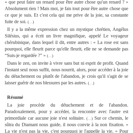
« que peut faire un renard pour être autre chose qu'un renard ? »
Absolument rien ! Mais moi, je fais tout pour être autre chose que
ce que je suis. Et c'est cela qui me prive de la joie, sa constante
fuite de soi.
(…)
Il y a la même expression chez un mystique chrétien, Angélus
Silésius, qui a écrit un livre magnifique, appelé Le voyageur
chérubinique, dans lequel il dit, entre autres : « La rose est sans
pourquoi, elle fleurit parce qu'elle fleurit, elle ne se demande pas
“Suis-je regardée ?” »
(…)
Dans le zen, on invite à vivre sans but ni esprit de profit. Quand
l'instant seul nous suffit, nous nourrit, alors, pour accéder à la joie
du détachement ou plutôt de l'abandon, je crois qu'il s'agit de se
laisser guérir de nos blessures par les autres.
(…)
Résumé
La joie procède du détachement et de l'abandon.
Paradoxalement, pour y accéder, la rencontre avec l'autre est
primordiale car aucune joie n'est solitaire.
Sur ce chemin, le
(…)
sûtra du Diamant nous guide, il nous convie à la non fixation. «
La vie n'est pas la vie, c'est pourquoi je l'appelle la vie. » Pour