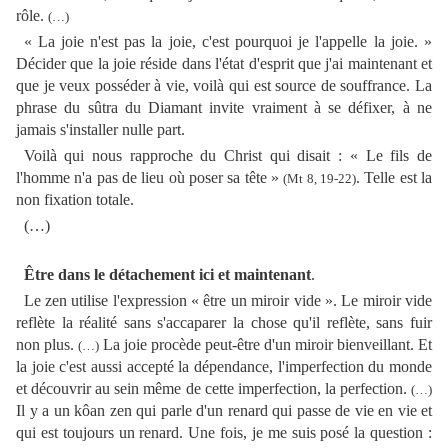
rôle.
(…)
« La joie n'est pas la joie, c'est pourquoi je l'appelle la joie. »
Décider que la joie réside dans l'état d'esprit que j'ai maintenant et
que je veux posséder à vie, voilà qui est source de souffrance. La
phrase du sûtra du Diamant invite vraiment à se défixer, à ne
jamais s'installer nulle part.
Voilà qui nous rapproche du Christ qui disait : « Le fils de
l'homme n'a pas de lieu où poser sa tête »
. Telle est la
(Mt 8, 19-22)
non fixation totale.
(…)
Être dans le détachement ici et maintenant
.
Le zen utilise l'expression « être un miroir vide ». Le miroir vide
reflète la réalité sans s'accaparer la chose qu'il reflète, sans fuir
non plus.
La joie procède peut-être d'un miroir bienveillant. Et
(…)
la joie c'est aussi accepté la dépendance, l'imperfection du monde
et découvrir au sein même de cette imperfection, la perfection.
(…)
Il y a un kôan zen qui parle d'un renard qui passe de vie en vie et
qui est toujours un renard. Une fois, je me suis posé la question :