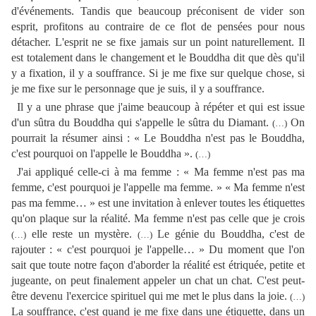
d'événements. Tandis que beaucoup préconisent de vider son
esprit, profitons au contraire de ce flot de pensées pour nous
détacher. L'esprit ne se fixe jamais sur un point naturellement. Il
est totalement dans le changement et le Bouddha dit que dès qu'il
y a fixation, il y a souffrance. Si je me fixe sur quelque chose, si
je me fixe sur le personnage que je suis, il y a souffrance.
Il y a une phrase que j'aime beaucoup à répéter et qui est issue
d'un sûtra du Bouddha qui s'appelle le sûtra du Diamant.
On
(…)
pourrait la résumer ainsi : « Le Bouddha n'est pas le Bouddha,
c'est pourquoi on l'appelle le Bouddha ».
(…)
J'ai appliqué celle-ci à ma femme : « Ma femme n'est pas ma
femme, c'est pourquoi je l'appelle ma femme. » « Ma femme n'est
pas ma femme… » est une invitation à enlever toutes les étiquettes
qu'on plaque sur la réalité. Ma femme n'est pas celle que je crois
elle reste un mystère.
Le génie du Bouddha, c'est de
(…)
(…)
rajouter : « c'est pourquoi je l'appelle… » Du moment que l'on
sait que toute notre façon d'aborder la réalité est étriquée, petite et
jugeante, on peut finalement appeler un chat un chat. C'est peut-
être devenu l'exercice spirituel qui me met le plus dans la joie.
(…)
La souffrance, c'est quand je me fixe dans une étiquette, dans un