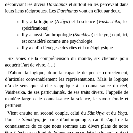
découvrant les divers
Darshanas
et surtout en les percevant dans
leurs liens réciproques. Les
Darshanas
vont en effet par deux.
Il y a la logique (
Nyäya
) et la science (
Vaisheshika
, les
spécifications).
Il y a aussi l’anthropologie (
Sâmkhya
) et le yoga qui, ici,
est considéré comme une psychologie.
Il y a enfin l’exégèse des rites et la métaphysique.
Six voies de la compréhension du monde, six chemins pour
acquérir l’art de vivre.
(…)
D'abord la logique, donc la capacité de penser correctement,
d’articuler convenablement les représentations. Mais la logique
n’a de sens que si elle s’applique à la connaissance du réel,
Vaishesika, de ses particularités, de ses traits divers. J’appelle de
manière large cette connaissance la science, le savoir fondé et
pertinent.
Vient ensuite un second couple, celui du
Sämkhya
et du
Yoga
.
Pour le
Sämkhya
, je parle d’anthropologie, car il s’agit de la
connaissance de ce que nous sommes aux divers plans de notre
être. C’est sur ce fond du
Sâmkhya
que se détache le yoga qui est