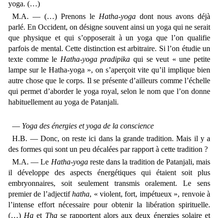
yoga. (…)
M.A. — (…) Prenons le
Hatha-yoga
dont nous avons déjà
parlé. En Occident, on désigne souvent ainsi un yoga qui ne serait
que physique et qui s’opposerait à un yoga que l’on qualifie
parfois de mental. Cette distinction est arbitraire. Si l’on étudie un
texte comme le
Hatha-yoga pradipika
qui se veut « une petite
lampe sur le Hatha-yoga », on s’aperçoit vite qu’il implique bien
autre chose que le corps. Il se présente d’ailleurs comme l’échelle
qui permet d’aborder le yoga royal, selon le nom que l’on donne
habituellement au yoga de Patanjali.
—
Yoga des énergies et yoga de la conscience
H.B. — Donc, on reste ici dans la grande tradition. Mais il y a
des formes qui sont un peu décalées par rapport à cette tradition ?
M.A. — Le
Hatha-yoga
reste dans la tradition de Patanjali, mais
il développe des aspects énergétiques qui étaient soit plus
embryonnaires, soit seulement transmis oralement. Le sens
premier de l’adjectif
hatha
, « violent, fort, impétueux », renvoie à
l’intense effort nécessaire pour obtenir la libération spirituelle.
(…)
Ha
et
Tha
se rapportent alors aux deux énergies solaire et