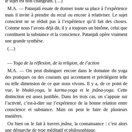
le sujet est non changeant. (…)
M.A. — Patanjali essaie de donner toute sa place à l’expérience
mais il invite à prendre du recul ou encore à relativiser. Le sujet
conscient ne se réduit pas à l’expérience qu’il fait des choses.
Comme nous l’avons déjà dit, il y a toujours un binôme, celui que
constituent la substance et la conscience. Patanjali opère vraiment
une grande synthèse.
(…)
—
Yoga de la réflexion, de la religion, de l’action
M.A. — On peut distinguer encore dans le domaine du yoga
des pratiques ou des courants qui accentuent et privilégient telle
ou telle dimension de ce que nous vivons. Il y a, de ce point de
vue, le
bhakti-yoga
, le
karma-yoga
et le
jnâna-yoga
. Cette
distinction est assez justifiée. Dans les trois cas, on s’appuie sur
l’activité, c’est-à-dire sur l’expérience de la bonne relation entre
conscience et substance. Mais on peut le faire de plusieurs
manières.
Ou bien on le fait à travers
jnâna,
la connaissance : c’est alors
une démarche de type méditatif et philosophique.