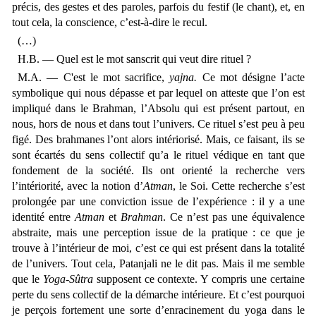
précis, des gestes et des paroles, parfois du festif (le chant), et, en
tout cela, la conscience, c’est-à-dire le recul.
(…)
H.B. — Quel est le mot sanscrit qui veut dire rituel ?
M.A. — C'est le mot sacrifice,
yajna.
Ce mot désigne l’acte
symbolique qui nous dépasse et par lequel on atteste que l’on est
impliqué dans le Brahman, l’Absolu qui est présent partout, en
nous, hors de nous et dans tout l’univers. Ce rituel s’est peu à peu
figé. Des brahmanes l’ont alors intériorisé. Mais, ce faisant, ils se
sont écartés du sens collectif qu’a le rituel védique en tant que
fondement de la société. Ils ont orienté la recherche vers
l’intériorité, avec la notion d’
Atman
, le Soi. Cette recherche s’est
prolongée par une conviction issue de l’expérience : il y a une
identité entre
Atman
et
Brahman
. Ce n’est pas une équivalence
abstraite, mais une perception issue de la pratique : ce que je
trouve à l’intérieur de moi, c’est ce qui est présent dans la totalité
de l’univers. Tout cela, Patanjali ne le dit pas. Mais il me semble
que le
Yoga-Sûtra
supposent ce contexte. Y compris une certaine
perte du sens collectif de la démarche intérieure. Et c’est pourquoi
je perçois fortement une sorte d’enracinement du yoga dans le