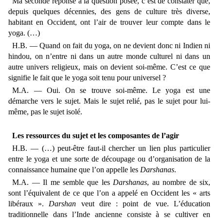
Ma seconde réponse à la question posée, c’est de constater que,
depuis quelques décennies, des gens de culture très diverse,
habitant en Occident, ont l’air de trouver leur compte dans le
yoga. (…)
H.B. — Quand on fait du yoga, on ne devient donc ni Indien ni
hindou, on n’entre ni dans un autre monde culturel ni dans un
autre univers religieux, mais on devient soi-même. C’est ce que
signifie le fait que le yoga soit tenu pour universel ?
M.A. — Oui. On se trouve soi-même. Le yoga est une
démarche vers le sujet. Mais le sujet relié, pas le sujet pour lui-
même, pas le sujet isolé.
Les ressources du sujet et les composantes de l’agir
H.B. — (…) peut-être faut-il chercher un lien plus particulier
entre le yoga et une sorte de découpage ou d’organisation de la
connaissance humaine que l’on appelle les
Darshanas
.
M.A. — Il me semble que les
Darshanas
, au nombre de six,
sont l’équivalent de ce que l’on a appelé en Occident les « arts
libéraux ».
Darshan
veut dire : point de vue. L’éducation
traditionnelle dans l’Inde ancienne consiste à se cultiver en