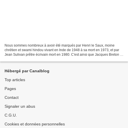
Nous sommes nombreux à avoir été marqués par Henri le Saux, moine
chrétien et swami hindou vivant en Inde de 1948 à sa mort en 1973, et par
Jean Sulivan prêtre écrivain mort en 1980. C'est ainsi que Jacques Breton a
invité Odette Baümer (une proche d'H...
Hébergé par Canalblog
Top articles
Pages
Contact
Signaler un abus
C.G.U.
Cookies et données personnelles