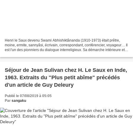
Henri le Saux devenu Swami Abhishiktânanda (1910-1973) était prêtre,
moine, ermite, sannyâsi, écrivain, correspondant, conférencier, voyageur… Il
est l'un des pionniers du dialogue interreligieux. Sa démarche intérieure et
le pont qu'il a fait entre christianisme...
Séjour de Jean Sulivan chez H. Le Saux en Inde,
1963. Extraits du "Plus petit abîme" précédés
d'un article de Guy Deleury
Publié le 07/08/2019 à 05:05
Par
sangaku