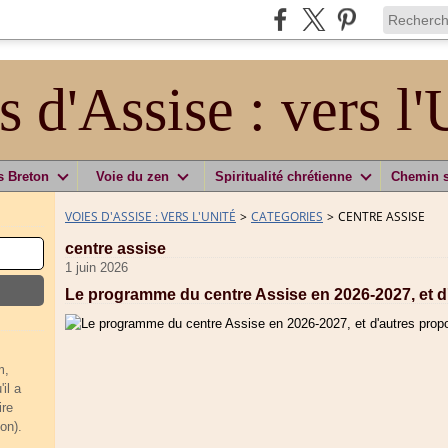
s d'Assise : vers l'
s Breton
Voie du zen
Spiritualité chrétienne
Chemin 
VOIES D'ASSISE : VERS L'UNITÉ
>
CATEGORIES
>
CENTRE ASSISE
centre assise
1 juin 2026
Le programme du centre Assise en 2026-2027, et d'
m,
il a
ire
on).