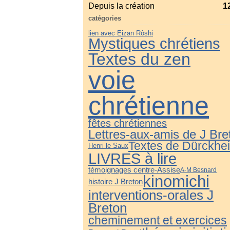
Depuis la création
1
catégories
lien avec Eizan Rôshi
Mystiques chrétiens
Textes du zen
voie
chrétienne
fêtes chrétiennes
Lettres-aux-amis de J Bre
Textes de Dürckhe
Henri le Saux
LIVRES à lire
témoignages centre-Assise
A-M Besnard
kinomichi
histoire J Breton
interventions-orales J
Breton
cheminement et exercices