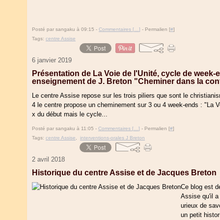
Posté par sangaku à 09:15 -
Commentaires [
…
]
- Permalien [
#
]
Tags:
centre Assise
6 janvier 2019
Présentation de La Voie de l'Unité, cycle de week-
enseignement de J. Breton "Cheminer dans la con
Le centre Assise repose sur les trois piliers que sont le christianis
4 le centre propose un cheminement sur 3 ou 4 week-ends : "La Vo
x du début mais le cycle...
Posté par sangaku à 11:05 -
Commentaires [
…
]
- Permalien [
#
]
Tags:
centre Assise
,
interventions-orales J Breton
2 avril 2018
Historique du centre Assise et de Jacques Breton
Ce blog est d
Assise qu'il a
urieux de sav
un petit hist