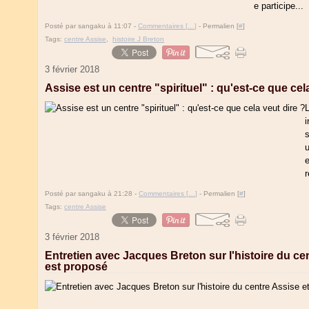
e participe...
Posté par sangaku à 11:07 -
Commentaires [
…
]
- Permalien [
#
]
Tags:
centre Assise
,
histoire J Breton
3 février 2018
Assise est un centre "spirituel" : qu'est-ce que cel
L
i
s
u
e
r
Posté par sangaku à 21:28 -
Commentaires [
…
]
- Permalien [
#
]
Tags:
centre Assise
3 février 2018
Entretien avec Jacques Breton sur l'histoire du ce
est proposé