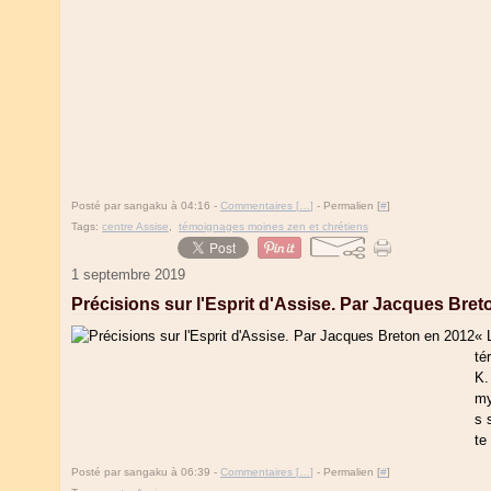
Posté par sangaku à 04:16 -
Commentaires [
…
]
- Permalien [
#
]
Tags:
centre Assise
,
témoignages moines zen et chrétiens
1 septembre 2019
Précisions sur l'Esprit d'Assise. Par Jacques Bret
« 
té
K.
my
s 
te
Posté par sangaku à 06:39 -
Commentaires [
…
]
- Permalien [
#
]