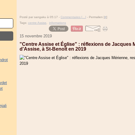
Posté par sangaku à 05:17 -
Commentaires [
…
]
- Permalien [
#
]
Tags:
centre Assise
,
informations
15 novembre 2019
"Centre Assise et Église" : réflexions de Jacques 
d'Assise, à St-Benoît en 2019
ndrot
rdet
et
jali