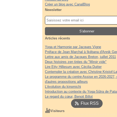
Créer un blog avec CanalBlog
Newsletter
Articles récents
Yoga et Harmonie par Jacques Vigne
Préface de Jean Marchal à Ikébana d'Annik Ge
Lettre aux amis de Jacques Breton, juillet 2011
Deux histoires zen tirées du "Miroir vide"
Lire Etty Hillesum avec Cécilia Dutter
Contempler la création avec Christine Kristof-La
Le programme du centre Assise en 2026-2027, 
d'autres propositions ailleurs
L'évolution du kinomichi
Introduction au contexte du Yoga-Sûtra de Patan
Le regard du cœur, Benoit Billot
Flux RSS
Visiteurs