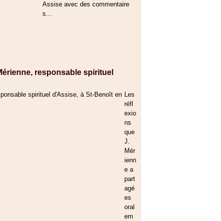
Assise avec des commentaire
s...
Mérienne, responsable spirituel
Les
réfl
exio
ns
que
J.
Mér
ienn
e a
part
agé
es
oral
em