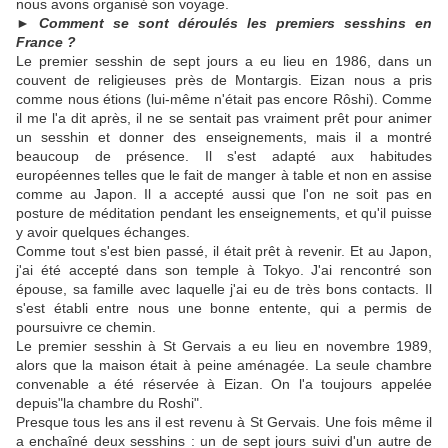
nous avons organisé son voyage.
► Comment se sont déroulés les premiers sesshins en
France ?
Le premier sesshin de sept jours a eu lieu en 1986, dans un
couvent de religieuses près de Montargis. Eizan nous a pris
comme nous étions (lui-même n'était pas encore Rôshi). Comme
il me l'a dit après, il ne se sentait pas vraiment prêt pour animer
un sesshin et donner des enseignements, mais il a montré
beaucoup de présence. Il s'est adapté aux habitudes
européennes telles que le fait de manger à table et non en assise
comme au Japon. Il a accepté aussi que l'on ne soit pas en
posture de méditation pendant les enseignements, et qu'il puisse
y avoir quelques échanges.
Comme tout s'est bien passé, il était prêt à revenir. Et au Japon,
j'ai été accepté dans son temple à Tokyo. J'ai rencontré son
épouse, sa famille avec laquelle j'ai eu de très bons contacts. Il
s'est établi entre nous une bonne entente, qui a permis de
poursuivre ce chemin.
Le premier sesshin à St Gervais a eu lieu en novembre 1989,
alors que la maison était à peine aménagée. La seule chambre
convenable a été réservée à Eizan. On l'a toujours appelée
depuis"la chambre du Roshi".
Presque tous les ans il est revenu à St Gervais. Une fois même il
a enchaîné deux sesshins : un de sept jours suivi d'un autre de