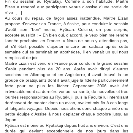
Fin du sesshin au Ryutakuji. Comme à son habitude, Maître
Eizan a réservé aux participants venus d'assise d'une sortie de
rêve. […]
Au cours du repas, de façon assez inattendue, Maître Eizan
propose d'envoyer en France, à Assise, pour conduire le sesshin
d'août, son "bon" moine, Ryôsan. Celui-ci, un peu surpris,
accepte aussitôt : « Eh bien oui, d'accord, je veux bien me rendre
l'année prochaine en France. » Nous ne nous y attendions pas,
et s'il était possible d'ajouter encore un cadeau après cette
semaine qui se terminait en apothéose, il en venait un qui nous
remplissait de joie.
Maître Eizan est venu en France pour conduire le grand sesshin
d'août pendant plus de 20 ans. Après avoir dirigé d'autres
sesshins en Allemagne et en Angleterre, il avait trouvé là un
groupe de pratiquants dont il avait jugé la fidélité particulièrement
forte pour ne plus les lâcher. Cependant 2006 avait été
irrévocablement sa dernière venue, sa santé, de nouvelles et très
lourdes responsabilités au Ryutakuji, puis la Faculté lui interdisant
dorénavant de monter dans un avion, avaient mis fin à ces longs
et fatigants voyages. Depuis nous étions donc chaque année une
petite équipe d'Assise à nous déplacer chaque octobre jusqu'au
Japon
Ryôsan est moine au Ryutakuji depuis huit ans environ. C'est une
durée qui devient exceptionnelle de nos jours dans les