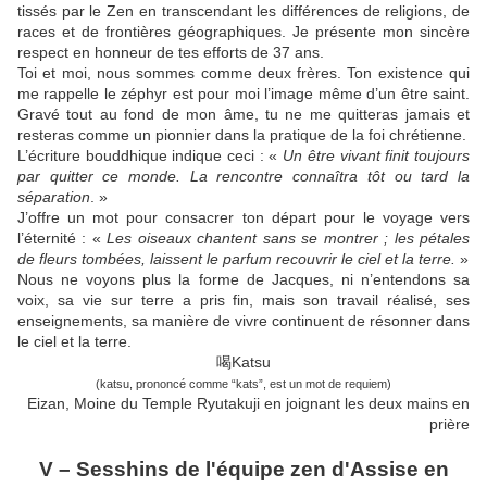
tissés par le Zen en transcendant les différences de religions, de
races et de frontières géographiques. Je présente mon sincère
respect en honneur de tes efforts de 37 ans.
Toi et moi, nous sommes comme deux frères. Ton existence qui
me rappelle le zéphyr est pour moi l’image même d’un être saint.
Gravé tout au fond de mon âme, tu ne me quitteras jamais et
resteras comme un pionnier dans la pratique de la foi chrétienne.
L’écriture bouddhique indique ceci : «
Un être vivant finit toujours
par quitter ce monde. La rencontre connaîtra tôt ou tard la
séparation
. »
J’offre un mot pour consacrer ton départ pour le voyage vers
l’éternité : «
Les oiseaux chantent sans se montrer ; les pétales
de fleurs tombées, laissent le parfum recouvrir le ciel et la terre.
»
Nous ne voyons plus la forme de Jacques, ni n’entendons sa
voix, sa vie sur terre a pris fin, mais son travail réalisé, ses
enseignements, sa manière de vivre continuent de résonner dans
le ciel et la terre.
喝Katsu
(katsu, prononcé comme “kats”, est un mot de requiem)
Eizan, Moine du Temple Ryutakuji en joignant les deux mains en
prière
V – Sesshins de l'équipe zen d'Assise en