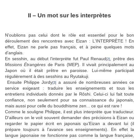
II – Un mot sur les interprètes
N'oublions pas celui dont le rôle est essentiel pour le bon
déroulement des rencontres avec Eizan : L'INTERPRÈTE ! En
effet, Eizan ne parle pas français, et à peine quelques mots
d'anglais.
En sesshin, au début l'interprète fut Paul Renaud
, prêtre des
[2]
Missions Étrangères
de Paris (MEP). Il vivait principalement au
Japon où il était prêtre en paroisse. Lui-même participait
régulièrement à des sesshins au Ryutakuji.
Ensuite Philippe Jordy
a assuré de nombreuses années ce
[3]
service exigeant : traduire les enseignements et tous les
entretiens individuels donnés par le Rôshi. Celui-ci lui fait toute
confiance, non seulement pour sa connaissance du japonais,
mais aussi pour celle du bouddhisme zen... ce qui est rare !
Comme le souligne Philippe, il est plus interprète que traducteur.
D'ailleurs on le voit souvent demander des précisions à Eizan ou
regarder le papier écrit en japonais qu'Eizan a devant lui (il
prépare toujours à l'avance ses enseignements). En effet la
langue japonaise ne fonctionne pas comme la langue française,