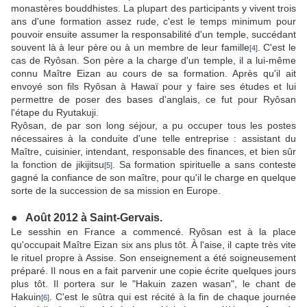
monastères bouddhistes. La plupart des participants y vivent trois
ans d'une formation assez rude, c'est le temps minimum pour
pouvoir ensuite assumer la responsabilité d'un temple, succédant
souvent là à leur père ou à un membre de leur famille
. C'est le
[4]
cas de Ryôsan. Son père a la charge d'un temple, il a lui-même
connu Maître Eizan au cours de sa formation. Après qu'il ait
envoyé son fils Ryôsan à Hawaï pour y faire ses études et lui
permettre de poser des bases d'anglais, ce fut pour Ryôsan
l'étape du Ryutakuji.
Ryôsan, de par son long séjour, a pu occuper tous les postes
nécessaires à la conduite d'une telle entreprise : assistant du
Maître, cuisinier, intendant, responsable des finances, et bien sûr
la fonction de jikijitsu
. Sa formation spirituelle a sans conteste
[5]
gagné la confiance de son maître, pour qu'il le charge en quelque
sorte de la succession de sa mission en Europe.
● Août 2012 à Saint-Gervais.
Le sesshin en France a commencé. Ryôsan est à la place
qu'occupait Maître Eizan six ans plus tôt. À l'aise, il capte très vite
le rituel propre à Assise. Son enseignement a été soigneusement
préparé. Il nous en a fait parvenir une copie écrite quelques jours
plus tôt. Il portera sur le "Hakuin zazen wasan", le chant de
Hakuin
. C'est le sûtra qui est récité à la fin de chaque journée
[6]