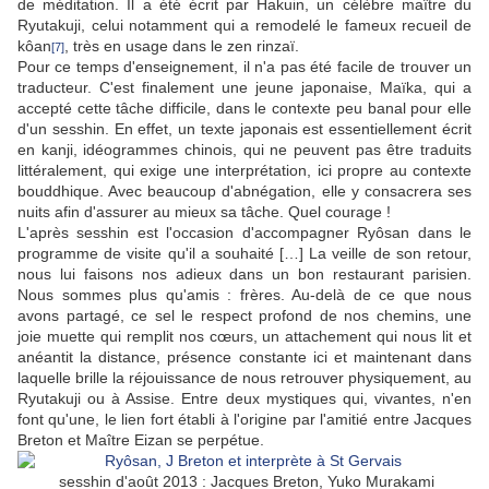
de méditation. Il a été écrit par Hakuin, un célèbre maître du
Ryutakuji, celui notamment qui a remodelé le fameux recueil de
kôan
, très en usage dans le zen rinzaï.
[7]
Pour ce temps d'enseignement, il n'a pas été facile de trouver un
traducteur. C'est finalement une jeune japonaise, Maïka, qui a
accepté cette tâche difficile, dans le contexte peu banal pour elle
d'un sesshin. En effet, un texte japonais est essentiellement écrit
en kanji, idéogrammes chinois, qui ne peuvent pas être traduits
littéralement, qui exige une interprétation, ici propre au contexte
bouddhique. Avec beaucoup d'abnégation, elle y consacrera ses
nuits afin d'assurer au mieux sa tâche. Quel courage !
L'après sesshin est l'occasion d'accompagner Ryôsan dans le
programme de visite qu'il a souhaité […] La veille de son retour,
nous lui faisons nos adieux dans un bon restaurant parisien.
Nous sommes plus qu'amis : frères. Au-delà de ce que nous
avons partagé, ce sel le respect profond de nos chemins, une
joie muette qui remplit nos cœurs, un attachement qui nous lit et
anéantit la distance, présence constante ici et maintenant dans
laquelle brille la réjouissance de nous retrouver physiquement, au
Ryutakuji ou à Assise. Entre deux mystiques qui, vivantes, n'en
font qu'une, le lien fort établi à l'origine par l'amitié entre Jacques
Breton et Maître Eizan se perpétue.
sesshin d'août 2013 : Jacques Breton, Yuko Murakami