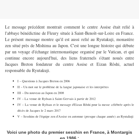
Le message précédent montrait comment le centre Assise était relié à
l'abbaye bénédictine de Fleury située à Saint-Benoît-sur-Loire en France.
Le présent message montre qu'il est aussi relié au Ryutakuji, monastère
zen situé près de Mishima au Japon. C'est une longue histoire qui débute
par un voyage d'échange intermonastique organisé par le Vatican, et qui
continue encore aujourd'hui, des liens fraternels s'étant noués entre
Jacques Breton fondateur du centre Assise et Eizan Rôshi, actuel
responsable du Ryutakuji.
I – Questions à Jacques Breton en 2006
II – Un mot sur le problème de la langue japonaise et les interprètes
III – Du nouveau au Japon en 2008
IV – La venue de Ryôsan à Saint-Gervais à partir de 2012
IV – La venue de Ryôsan et le message d'Eizan Rôshi pour la messe célébrée après le
décès de Jacques le 2 mars 2017
V – Sesshins de l'équipe zen d'Assise en automne (presque chaque année) au Ryutakuji
Voici une photo du premier sesshin en France, à Montargis
en 1986 :