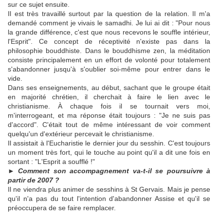
sur ce sujet ensuite.
Il est très travaillé surtout par la question de la relation. Il m'a
demandé comment je vivais le samadhi. Je lui ai dit : "Pour nous
la grande différence, c'est que nous recevons le souffle intérieur,
l'Esprit". Ce concept de réceptivité n'existe pas dans la
philosophie bouddhiste. Dans le bouddhisme zen, la méditation
consiste principalement en un effort de volonté pour totalement
s'abandonner jusqu'à s'oublier soi-même pour entrer dans le
vide.
Dans ses enseignements, au début, sachant que le groupe était
en majorité chrétien, il cherchait à faire le lien avec le
christianisme. À chaque fois il se tournait vers moi,
m'interrogeant, et ma réponse était toujours : "Je ne suis pas
d'accord". C'était tout de même intéressant de voir comment
quelqu'un d'extérieur percevait le christianisme.
Il assistait à l'Eucharistie le dernier jour du sesshin. C'est toujours
un moment très fort, qui le touche au point qu'il a dit une fois en
sortant : "L'Esprit a soufflé !"
► Comment son accompagnement va-t-il se poursuivre à
partir de 2007 ?
Il ne viendra plus animer de sesshins à St Gervais. Mais je pense
qu'il n'a pas du tout l'intention d'abandonner Assise et qu'il se
préoccupera de se faire remplacer.