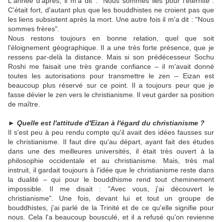
L'année d'après, il m'a dit : "Nous sommes liés pour l'éternité".
C'était fort, d'autant plus que les bouddhistes ne croient pas que
les liens subsistent après la mort. Une autre fois il m'a dit : "Nous
sommes frères".
Nous restons toujours en bonne relation, quel que soit
l'éloignement géographique. Il a une très forte présence, que je
ressens par-delà la distance. Mais si son prédécesseur Sochu
Roshi me faisait une très grande confiance – il m'avait donné
toutes les autorisations pour transmettre le zen – Eizan est
beaucoup plus réservé sur ce point. Il a toujours peur que je
fasse dévier le zen vers le christianisme. Il veut garder sa position
de maître.
► Quelle est l'attitude d'Eizan à l'égard du christianisme ?
Il s'est peu à peu rendu compte qu'il avait des idées fausses sur
le christianisme. Il faut dire qu'au départ, ayant fait des études
dans une des meilleures universités, il était très ouvert à la
philosophie occidentale et au christianisme. Mais, très mal
instruit, il gardait toujours à l'idée que le christianisme reste dans
la dualité – qui pour le bouddhisme rend tout cheminement
impossible. Il me disait : "Avec vous, j'ai découvert le
christianisme". Une fois, devant lui et tout un groupe de
bouddhistes, j'ai parlé de la Trinité et de ce qu'elle signifie pour
nous. Cela l'a beaucoup bousculé, et il a refusé qu'on revienne