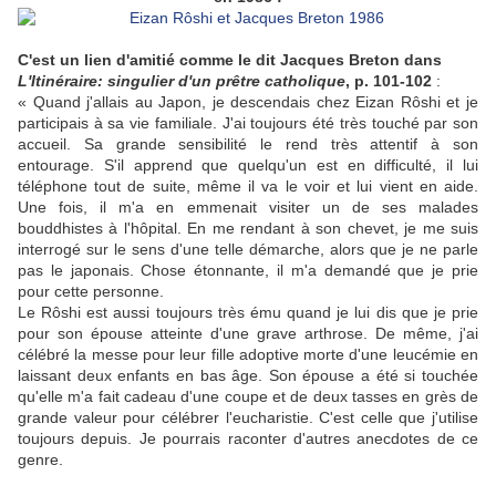
C'est un lien d'amitié comme le dit Jacques Breton dans
L'Itinéraire: singulier d'un prêtre catholique
, p. 101-102
:
« Quand j'allais au Japon, je descendais chez Eizan Rôshi et je
participais à sa vie familiale. J'ai toujours été très touché par son
accueil. Sa grande sensibilité le rend très attentif à son
entourage. S'il apprend que quelqu'un est en difficulté, il lui
téléphone tout de suite, même il va le voir et lui vient en aide.
Une fois, il m'a en emmenait visiter un de ses malades
bouddhistes à l'hôpital. En me rendant à son chevet, je me suis
interrogé sur le sens d'une telle démarche, alors que je ne parle
pas le japonais. Chose étonnante, il m'a demandé que je prie
pour cette personne.
Le Rôshi est aussi toujours très ému quand je lui dis que je prie
pour son épouse atteinte d'une grave arthrose. De même, j'ai
célébré la messe pour leur fille adoptive morte d'une leucémie en
laissant deux enfants en bas âge. Son épouse a été si touchée
qu'elle m'a fait cadeau d'une coupe et de deux tasses en grès de
grande valeur pour célébrer l'eucharistie. C'est celle que j'utilise
toujours depuis. Je pourrais raconter d'autres anecdotes de ce
genre.