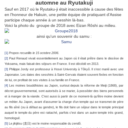
automne au Ryutakuji
Sauf en 2017 où le Ryutaku-ji était inaccessible à cause des fêtes
en l'honneur de Hakuin, une petite équipe de pratiquant d'Assise
participe chaque année à un sesshin là-bas.
Voici la photo du groupe de 2018 avec Eizan Rôshi au milieu.
ainsi qu'un souvenir du samu :
[1]
Propos recueillis le 15 octobre 2006.
[2]
Paul Renaud vivait essentiellement au Japon où il était prêtre dans le diocèse de
Yokoama, mais faisait des séjours en France. Il est décédé en 2013.
[3]
Philippe Jordy est professeur à Hosei University à Tôkyô. Il s'est marié avec une
Japonaise. Les dates des sesshins à Saint-Gervais étaient souvent fixées en fonction
de lui, on profitait de ses visites à sa famille en France.
[4]
Les moines bouddhistes au Japon, surtout depuis la réforme de Meiji (1868), par
décret gouvernemental, sont autorisés à se marier, à posséder des biens personnels
et à manger de la viande. C'est aussi à partir de ce moment-là qu'être moine devient
un métier. Au Japon, avant d'assumer la charge d'un temple qui se transmet de père
au fils aîné (ou à défaut au gendre), le fils doit faire un séjour dans le temple principal
auquel le temple du père est rattaché, parfois c'est dans un autre temple très grand,
homologué.
[5]
Le
jikijitsu
(直日) est le moine responsable du zendô.