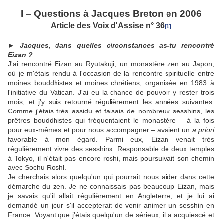
I – Questions à Jacques Breton en 2006
Article des Voix d'Assise n° 36
[1]
► Jacques, dans quelles circonstances as-tu rencontré
Eizan ?
J'ai rencontré Eizan au Ryutakuji, un monastère zen au Japon,
où je m'étais rendu à l'occasion de la rencontre spirituelle entre
moines bouddhistes et moines chrétiens, organisée en 1983 à
l'initiative du Vatican. J'ai eu la chance de pouvoir y rester trois
mois, et j'y suis retourné régulièrement les années suivantes.
Comme j'étais très assidu et faisais de nombreux sesshins, les
prêtres bouddhistes qui fréquentaient le monastère – à la fois
pour eux-mêmes et pour nous accompagner – avaient un
a priori
favorable à mon égard. Parmi eux, Eizan venait très
régulièrement vivre des sesshins. Responsable de deux temples
à Tokyo, il n'était pas encore roshi, mais poursuivait son chemin
avec Sochu Roshi.
Je cherchais alors quelqu'un qui pourrait nous aider dans cette
démarche du zen. Je ne connaissais pas beaucoup Eizan, mais
je savais qu'il allait régulièrement en Angleterre, et je lui ai
demandé un jour s'il accepterait de venir animer un sesshin en
France. Voyant que j'étais quelqu'un de sérieux, il a acquiescé et