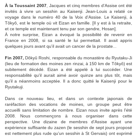
À la Toussaint 2007
, Jacques et cinq membres d'Assise ont été
invités à vivre un sesshin au Kaisenji. Jean-Louis a relaté ce
voyage dans le numéro 40 de la Voix d'Assise. Le Kaisenji, à
Tôkyô, est le temple où vit Eizan en famille. [Il y est à la retraite,
et ce temple est maintenant tenu par son gendre, Hosan].
À notre surprise, Eizan a évoqué la possibilité de revenir en
France en 2008, si sa santé le lui permettait. Il avait appris
quelques jours avant qu'il avait un cancer de la prostate...
Fin 2007,
Dôkyû Roshi, responsable du monastère du Ryutaku-Ji
(lieu de formation des moines zen rinzai, à 150 km de Tôkyô) est
subitement décédé. Eizan a été appelé à lui succéder. Une
responsabilité qu'il aurait aimé avoir quinze ans plus tôt, mais
qu'il a néanmoins acceptée. Il a donc quitté le Kaisenji pour le
Ryutakuji.
Dans ce nouveau lieu, et dans un contexte japonais de
raréfaction des vocations de moines, un groupe peut être
accueilli sans limitation de nombre. Eizan nous invite après l'été
2008. Nous commençons à nous organiser dans cette
perspective. Une dizaine de membres d'Assise ayant une
expérience suffisante du zazen (le sesshin de sept jours proposé
est nettement plus rude qu'un sesshin à St Gervais) ont exprimé