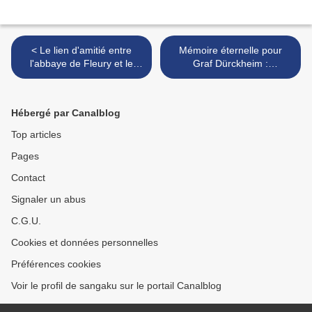
< Le lien d'amitié entre
Mémoire éternelle pour
l'abbaye de Fleury et le
Graf Dürckheim :
centre Assise : échos des
Témoignage de Jacques
deux côtés
Breton >
Hébergé par Canalblog
Top articles
Pages
Contact
Signaler un abus
C.G.U.
Cookies et données personnelles
Préférences cookies
Voir le profil de sangaku sur le portail Canalblog