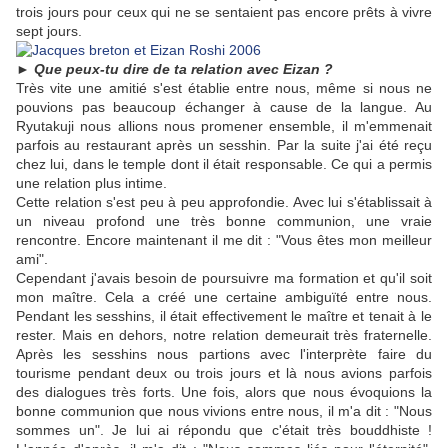
trois jours pour ceux qui ne se sentaient pas encore prêts à vivre
sept jours.
► Que peux-tu dire de ta relation avec Eizan ?
Très vite une amitié s'est établie entre nous, même si nous ne
pouvions pas beaucoup échanger à cause de la langue. Au
Ryutakuji nous allions nous promener ensemble, il m'emmenait
parfois au restaurant après un sesshin. Par la suite j'ai été reçu
chez lui, dans le temple dont il était responsable. Ce qui a permis
une relation plus intime.
Cette relation s'est peu à peu approfondie. Avec lui s'établissait à
un niveau profond une très bonne communion, une vraie
rencontre. Encore maintenant il me dit : "Vous êtes mon meilleur
ami".
Cependant j'avais besoin de poursuivre ma formation et qu'il soit
mon maître. Cela a créé une certaine ambiguïté entre nous.
Pendant les sesshins, il était effectivement le maître et tenait à le
rester. Mais en dehors, notre relation demeurait très fraternelle.
Après les sesshins nous partions avec l'interprète faire du
tourisme pendant deux ou trois jours et là nous avions parfois
des dialogues très forts. Une fois, alors que nous évoquions la
bonne communion que nous vivions entre nous, il m'a dit : "Nous
sommes un". Je lui ai répondu que c'était très bouddhiste !