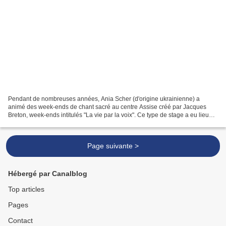
Pendant de nombreuses années, Ania Scher (d'origine ukrainienne) a
animé des week-ends de chant sacré au centre Assise créé par Jacques
Breton, week-ends intitulés "La vie par la voix". Ce type de stage a eu lieu
jusqu'en 2011, Ania Scher ayant dû arrêter...
Page suivante >
Hébergé par Canalblog
Top articles
Pages
Contact