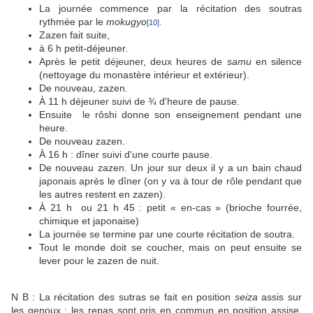
La journée commence par la récitation des soutras
rythmée par le
mokugyo
[
10]
.
Zazen fait suite,
à 6 h petit-déjeuner.
Après le petit déjeuner, deux heures de
samu
en silence
(nettoyage du monastère intérieur et extérieur).
De nouveau, zazen.
À 11 h déjeuner suivi de ¾ d'heure de pause.
Ensuite le rôshi donne son enseignement pendant une
heure.
De nouveau zazen.
À 16 h : dîner suivi d'une courte pause.
De nouveau zazen. Un jour sur deux il y a un bain chaud
japonais après le dîner (on y va à tour de rôle pendant que
les autres restent en zazen).
À 21 h ou 21 h 45 : petit « en-cas » (brioche fourrée,
chimique et japonaise)
La journée se termine par une courte récitation de soutra.
Tout le monde doit se coucher, mais on peut ensuite se
lever pour le zazen de nuit.
N B : La récitation des sutras se fait en position
seiza
assis sur
les genoux ; les repas sont pris en commun en position assise,