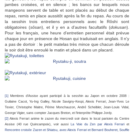
jambes croisées, et en silence ; les bancs sur lesquels nous
mangeons servent de table et sont placés au début de chaque
repas, remis en place aussitôt après la fin du repas. Au cours de
la sesshin trois entretiens personnels avec le Rôshi sont
obligatoires (
sôsan
), et il y en a d'autres facultatifs (
dokusan
).
Pour les français, une heure d'entretien personnel était prévue
chaque jour en présence de Hosan qui traduisait en anglais. Il n'y
a pas de dortoir : le petit matelas très mince que chacun déroule
le soir doit être enroulé le matin et placé dans un placard.
[1]
Membres d'Assise ayant participé à la sesshin au Japon en octobre 2008 :
Guilaine Cacot, Yu-Ing Galley, Nicole Savigny-Kespi, Alexis Ferrari, Jean-Yves Le
Texier, Christophe Maitre, Périne Monchauzon, André Scheibler, Jean-Louis Vidal,
George Vigier, sans compter Jacques Breton, et l'interprète Philippe Jordy.
[2]
Alexis Ferrari anime le zazen du mercredi soir dans le local parisien du Centre
Assise (40 rue Quincampoix), voir aussi
La Voie du Zen par Alexis Ferrari
et
Rencontre croisée Zazen et Shiatsu, avec Alexis Ferrari et Bernard Bouheret, Souffle