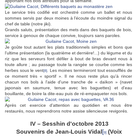
apportant nos bols attribués pour la semaine.
Le service très codifié est orchestré comme un ballet et nous
sommes servis par deux moines à l'écoute du moindre signal du
chef de table (notre jiki).
Grands saluts, présentation des mets dans des baquets de bois,
service à genoux de chaque convive, toujours sans paroles.
Je goûte tout autant les plats traditionnels simples et bons que
l'ultime présentation (la quatrième et dernière!...) du légume et du
riz que les serveurs font défiler à bout de bras devant nous à
toute allure ; au passage toute la rangée se courbe comme les
herbes sous le vent
. Les moines termineront tout essoufflés de
[8]
ce moment très « sportif ». Il ne nous reste plus qu'à rincer
chacun nos bols à l'aide d'une tranche de « daïkon » (navet
japonais en saumure, tenue avec les baguettes) et d'eau
bouillante, de boire la dite-eau puis de ré-empaqueter nos bols.
Après cet exercice d'attention au quotidien et nous être
restaurés, nous reprendrons notre assise silencieuse revigorés.
IV – Sesshin d'octobre 2013
Souvenirs de Jean-Louis Vidal
[
(Voix
9]