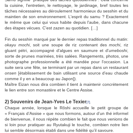
la cuisine, l'entretien, le nettoyage, le jardinage, bref toutes les
tâches nécessaires au déroulement harmonieux du sesshin et du
maintien de son environnement. L'esprit du samu ? Exactement
le même que celui qui vous habite depuis l'aube, dans chacune
des étapes vécues. C'est zazen au quotidien. […]
Fin du sesshin marqué par le dernier repas traditionnel du matin:
okayu mochi
, soit une soupe de riz contenant des
mochi
, riz
gluant pétri, accompagné d'algues en saumure et d'
umeboshi
,
sorte de prunes marinées, très salées. Rangements, photos, une
photographe professionnelle a été mandée pour l'occasion. La
suite sera une fête, se terminant par un repas dans un restaurant
onsen
[établissement de bain utilisant une source d'eau chaude
comme il y en a beaucoup au Japon]).
Maître Eizan nous dira combien il tient à maintenir concrètement
le lien entre son monastère et le Centre Assise.
2) Souvenirs de Jean-Yves Le Texier
[7]
.
Chaque année, lorsque le Rôshi accueille le petit groupe de
« Français d’Assise » que nous formons, autour d’un thé informel
de bienvenue, il nous répète combien le fait que nous venions de
si loin pour pratiquer au Ryutakuji le touche, combien notre lien
lui semble désormais établi dans une fidélité qu’il savoure.