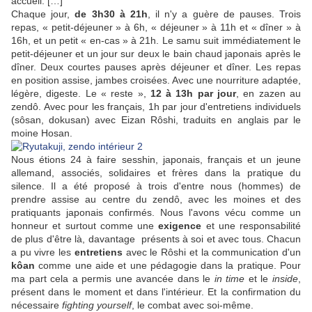
accueil. […]
Chaque jour,
de 3h30 à 21h
, il n'y a guère de pauses. Trois
repas, « petit-déjeuner » à 6h, « déjeuner » à 11h et « dîner » à
16h, et un petit « en-cas » à 21h. Le samu suit immédiatement le
petit-déjeuner et un jour sur deux le bain chaud japonais après le
dîner. Deux courtes pauses après déjeuner et dîner. Les repas
en position assise, jambes croisées. Avec une nourriture adaptée,
légère, digeste. Le « reste »,
12 à 13h par jour
, en zazen au
zendô. Avec pour les français, 1h par jour d'entretiens individuels
(sôsan, dokusan) avec Eizan Rôshi, traduits en anglais par le
moine Hosan.
Nous étions 24 à faire sesshin, japonais, français et un jeune
allemand, associés, solidaires et frères dans la pratique du
silence. Il a été proposé à trois d'entre nous (hommes) de
prendre assise au centre du zendô, avec les moines et des
pratiquants japonais confirmés. Nous l'avons vécu comme un
honneur et surtout comme une
exigence
et une responsabilité
de plus d'être là, davantage présents à soi et avec tous. Chacun
a pu vivre les
entretiens
avec le Rôshi et la communication d'un
kôan
comme une aide et une pédagogie dans la pratique. Pour
ma part cela a permis une avancée dans le
in time
et le
inside
,
présent dans le moment et dans l'intérieur. Et la confirmation du
nécessaire
fighting yourself
, le combat avec soi-même.