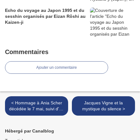
Echo du voyage au Japon 1995 et du
sesshin organisés par Eizan Rôshi au
Kaizen-ji
Commentaires
Ajouter un commentaire
< Hommage à Ania Scher
Jacques Vigne et la
décédée le 7 mai, suivi d'un
mystique du silence >
dossier sur la pyssanka,
œuf de Pâques ukrainien
Hébergé par Canalblog