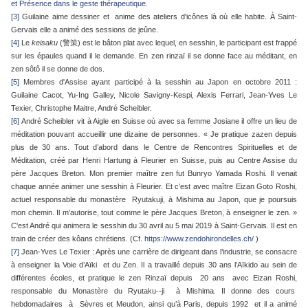
et Présence dans le geste thérapeutique
.
[3]
Guilaine aime dessiner et anime des ateliers d'icônes là où elle habite. À Saint-
Gervais elle a animé des sessions de jeûne.
[4]
Le
keisaku
(警策) est le bâton plat avec lequel, en sesshin, le participant est frappé
sur les épaules quand il le demande. En zen rinzaï il se donne face au méditant, en
zen sôtô il se donne de dos.
[5]
Membres d'Assise ayant participé à la sesshin au Japon en octobre 2011 :
Guilaine Cacot, Yu-Ing Galley, Nicole Savigny-Kespi, Alexis Ferrari, Jean-Yves Le
Texier, Christophe Maitre, André Scheibler.
[6]
André Scheibler vit à Aigle en Suisse où avec sa femme Josiane il offre un lieu de
méditation pouvant accueillir une dizaine de personnes. « Je pratique zazen depuis
plus de 30 ans. Tout d’abord dans le Centre de Rencontres Spirituelles et de
Méditation, créé par Henri Hartung à Fleurier en Suisse, puis au Centre Assise du
père Jacques Breton. Mon premier maître zen fut Bunryo Yamada Roshi. Il venait
chaque année animer une sesshin à Fleurier. Et c’est avec maître Eizan Goto Roshi,
actuel responsable du monastère Ryutakuji, à Mishima au Japon, que je poursuis
mon chemin. Il m’autorise, tout comme le père Jacques Breton, à enseigner le zen. »
C'est André qui animera le sesshin du 30 avril au 5 mai 2019 à Saint-Gervais. Il est en
train de créer des kôans chrétiens. (Cf.
https://www.zendohirondelles.ch/
)
[7]
Jean-Yves Le Texier : Après une carrière de dirigeant dans l’industrie, se consacre
à enseigner la Voie d’Aïki et du Zen. Il a travaillé depuis 30 ans l’Aïkido au sein de
différentes écoles, et pratique le zen Rinzaï depuis 20 ans avec Eizan Roshi,
responsable du Monastère du Ryutaku-­‐ji à Mishima. Il donne des cours
hebdomadaires à Sèvres et Meudon, ainsi qu’à Paris, depuis 1992 et il a animé