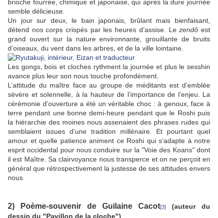
brioche fourrée, chimique et japonaise, qui après la dure journée
semble délicieuse.
Un jour sur deux, le bain japonais, brûlant mais bienfaisant,
détend nos corps crispés par les heures d’assise. Le
zendô
est
grand ouvert sur la nature environnante, grouillante de bruits
d’oiseaux, du vent dans les arbres, et de la ville lointaine.
Les gongs, bois et cloches rythment la journée et plus le sesshin
avance plus leur son nous touche profondément.
L’attitude du maître face au groupe de méditants est d’emblée
sévère et solennelle, à la hauteur de l’importance de l’enjeu. La
cérémonie d’ouverture a été un véritable choc : à genoux, face à
terre pendant une bonne demi-heure pendant que le Roshi puis
la hiérarchie des moines nous assenaient des phrases rudes qui
semblaient issues d’une tradition millénaire. Et pourtant quel
amour et quelle patience animent ce Roshi qui s’adapte à notre
esprit occidental pour nous conduire sur la "Voie des Koans" dont
il est Maître. Sa clairvoyance nous transperce et on ne perçoit en
général que rétrospectivement la justesse de ses attitudes envers
nous.
2) Poème-souvenir de Guilaine Cacot
(auteur du
[3]
dessin du "Pavillon de la cloche")