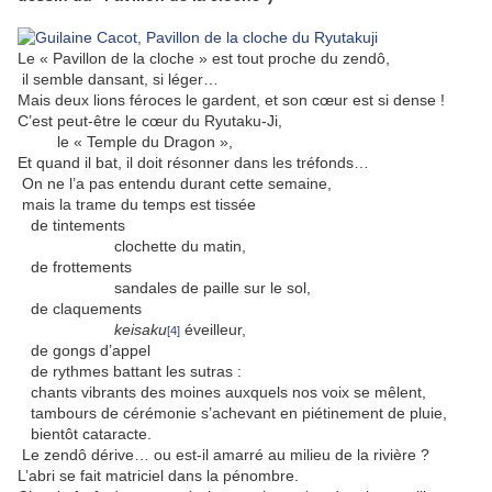
Le « Pavillon de la cloche » est tout proche du zendô,
il semble dansant, si léger…
Mais deux lions féroces le gardent, et son cœur est si dense !
C’est peut-être le cœur du Ryutaku-Ji,
le « Temple du Dragon »,
Et quand il bat, il doit résonner dans les tréfonds…
On ne l’a pas entendu durant cette semaine,
mais la trame du temps est tissée
de tintements
clochette du matin,
de frottements
sandales de paille sur le sol,
de claquements
keisaku
éveilleur,
[4]
de gongs d’appel
de rythmes battant les sutras :
chants vibrants des moines auxquels nos voix se mêlent,
tambours de cérémonie s’achevant en piétinement de pluie,
bientôt cataracte.
Le zendô dérive… ou est-il amarré au milieu de la rivière ?
L’abri se fait matriciel dans la pénombre.