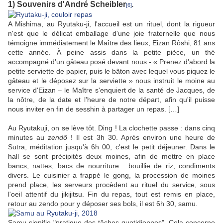
1) Souvenirs d'André Scheibler
[6]
.
A Mishima, au Ryutaku-ji, l'accueil est un rituel, dont la rigueur
n'est que le délicat emballage d'une joie fraternelle que nous
témoigne immédiatement le Maître des lieux, Eizan Rôshi, 81 ans
cette année. À peine assis dans la petite pièce, un thé
accompagné d'un gâteau posé devant nous - « Prenez d'abord la
petite serviette de papier, puis le bâton avec lequel vous piquez le
gâteau et le déposez sur la serviette » nous instruit le moine au
service d'Eizan – le Maître s'enquiert de la santé de Jacques, de
la nôtre, de la date et l'heure de notre départ, afin qu'il puisse
nous inviter en fin de sesshin à partager un repas. […]
Au Ryutakuji, on se lève tôt. Ding ! La clochette passe : dans cinq
minutes au
zendô
! Il est 3h 30. Après environ une heure de
Sutra, méditation jusqu'à 6h 00, c'est le petit déjeuner. Dans le
hall se sont précipités deux moines, afin de mettre en place
bancs, nattes, bacs de nourriture : bouillie de riz, condiments
divers. Le cuisinier a frappé le gong, la procession de moines
prend place, les serveurs procèdent au rituel du service, sous
l'oeil attentif du jikijitsu. Fin du repas, tout est remis en place,
retour au zendo pour y déposer ses bols, il est 6h 30, samu.
Samu signifie "pratique des tâches quotidiennes". Cela concerne