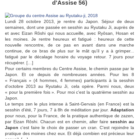
d'Assise 56)
Lundi 28 octobre 2013, je rentre du Japon. Séjour de deux
semaines, dont une passée en sesshin au Ryutaku Ji, auprès de
et avec Eizan Rôshi qui nous accueille, avec Ryôsan, Hosan et
les moines. Je rentre heureux et fatigué : heureux de cette
nouvelle rencontre, de ce pas en avant dans une marche
continue, de ce bras de plus sur le mât qu'il y a à grimper...
fatigué par le décalage horaire du voyage retour. 7 jours pour
récupérer. […]
Pour certains membres du Centre Assise, le chemin passe par le
Japon. Et ce depuis de nombreuses années. Pour les 8
« Français » (4 hommes, 4 femmes) participants à la sesshin
d'octobre 2013 au Ryutaku Ji, cela opère. Parmi nous, deux
« pour la première fois ». Pour moi c'est la quatrième sesshin au
Japon.
Le temps zen le plus intense à Saint-Gervais (en France) est la
sesshin d'été, 7 jours, 7 à 8h de méditation par jour.
Adaptation
pour nous, pour la France, de la pratique authentique de zazen,
par Eizan Rôshi. Chacun est en chemin, aller faire
sesshin au
Japon
c'est faire le choix de passer un cran. C'est rejoindre la
pratique des moines chez eux. Et déjà combien est précieux leur