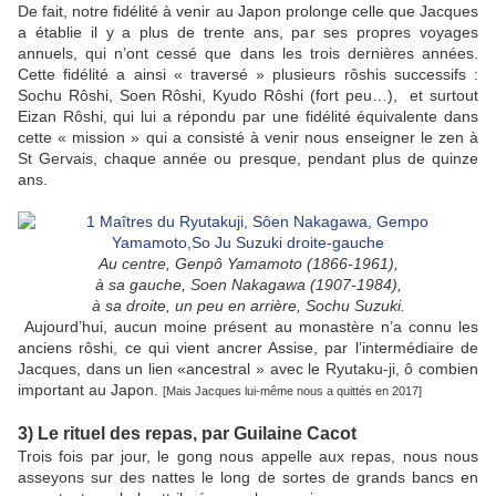
De fait, notre fidélité à venir au Japon prolonge celle que Jacques
a établie il y a plus de trente ans, par ses propres voyages
annuels, qui n’ont cessé que dans les trois dernières années.
Cette fidélité a ainsi « traversé » plusieurs rôshis successifs :
Sochu Rôshi, Soen Rôshi, Kyudo Rôshi (fort peu…), et surtout
Eizan Rôshi, qui lui a répondu par une fidélité équivalente dans
cette « mission » qui a consisté à venir nous enseigner le zen à
St Gervais, chaque année ou presque, pendant plus de quinze
ans.
Au centre, Genpô Yamamoto (1866-1961),
à sa gauche, Soen Nakagawa (1907-1984),
à sa droite, un peu en arrière, Sochu Suzuki
.
Aujourd’hui, aucun moine présent au monastère n’a connu les
anciens rôshi, ce qui vient ancrer Assise, par l’intermédiaire de
Jacques, dans un lien «ancestral » avec le Ryutaku-ji, ô combien
important au Japon.
[Mais Jacques lui-même nous a quittés en 2017]
3) Le rituel des repas, par Guilaine Cacot
Trois fois par jour, le gong nous appelle aux repas, nous nous
asseyons sur des nattes le long de sortes de grands bancs en