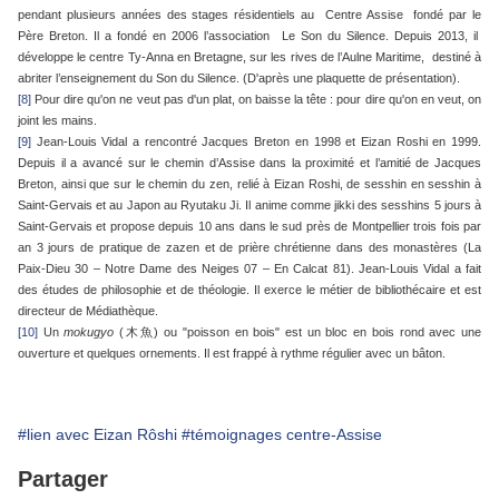
pendant plusieurs années des stages résidentiels au Centre Assise fondé par le
Père Breton. Il a fondé en 2006 l’association Le Son du Silence. Depuis 2013, il
développe le centre Ty-Anna en Bretagne, sur les rives de l’Aulne Maritime, destiné à
abriter l’enseignement du Son du Silence. (D'après une plaquette de présentation).
[8]
Pour dire qu'on ne veut pas d'un plat, on baisse la tête : pour dire qu'on en veut, on
joint les mains.
[9]
Jean-Louis Vidal a rencontré Jacques Breton en 1998 et Eizan Roshi en 1999.
Depuis il a avancé sur le chemin d’Assise dans la proximité et l’amitié de Jacques
Breton, ainsi que sur le chemin du zen, relié à Eizan Roshi, de sesshin en sesshin à
Saint-Gervais et au Japon au Ryutaku Ji. Il anime comme jikki des sesshins 5 jours à
Saint-Gervais et propose depuis 10 ans dans le sud près de Montpellier trois fois par
an 3 jours de pratique de zazen et de prière chrétienne dans des monastères (La
Paix-Dieu 30 – Notre Dame des Neiges 07 – En Calcat 81). Jean-Louis Vidal a fait
des études de philosophie et de théologie. Il exerce le métier de bibliothécaire et est
directeur de Médiathèque.
[10]
Un
mokugyo
(木魚) ou "poisson en bois" est un bloc en bois rond avec une
ouverture et quelques ornements. Il est frappé à rythme régulier avec un bâton.
#lien avec Eizan Rôshi
#témoignages centre-Assise
Partager