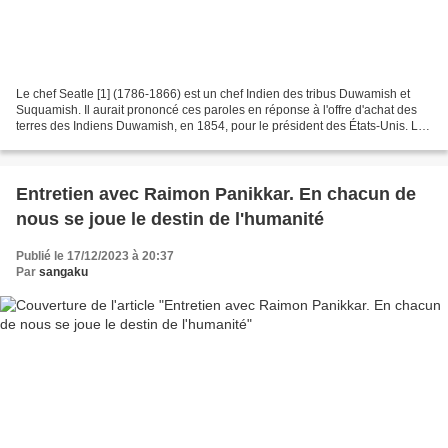
Le chef Seatle [1] (1786-1866) est un chef Indien des tribus Duwamish et
Suquamish. Il aurait prononcé ces paroles en réponse à l'offre d'achat des
terres des Indiens Duwamish, en 1854, pour le président des États-Unis. Le
discours prononcé par le chef...
Entretien avec Raimon Panikkar. En chacun de
nous se joue le destin de l'humanité
Publié le 17/12/2023 à 20:37
Par
sangaku