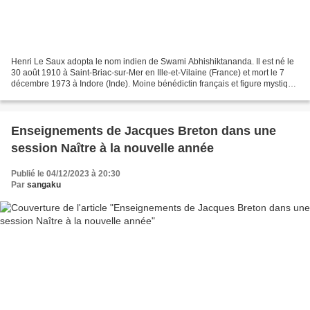
Henri Le Saux adopta le nom indien de Swami Abhishiktananda. Il est né le
30 août 1910 à Saint-Briac-sur-Mer en Ille-et-Vilaine (France) et mort le 7
décembre 1973 à Indore (Inde). Moine bénédictin français et figure mystique
du christianisme indien,...
Enseignements de Jacques Breton dans une
session Naître à la nouvelle année
Publié le 04/12/2023 à 20:30
Par
sangaku