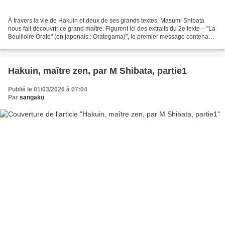
À travers la vie de Hakuin et deux de ses grands textes, Masumi Shibata
nous fait découvrir ce grand maître. Figurent ici des extraits du 2e texte – "La
Bouilloire Orate" (en japonais : Orategama)", le premier message contenant
une présentation de Hakuin...
Hakuin, maître zen, par M Shibata, partie1
Publié le 01/03/2026 à 07:04
Par
sangaku