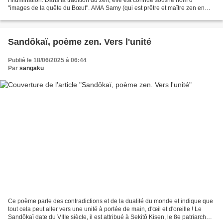
"images de la quête du Bœuf". AMA Samy (qui est prêtre et maître zen en
Inde) a commenté cette quête du zen sous forme...
Sandôkaï, poème zen. Vers l'unité
Publié le 18/06/2025 à 06:44
Par
sangaku
Ce poème parle des contradictions et de la dualité du monde et indique que
tout cela peut aller vers une unité à portée de main, d'œil et d'oreille ! Le
Sandôkaï date du VIIIe siècle, il est attribué à Sekitô Kisen, le 8e patriarche