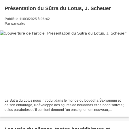
Présentation du Sûtra du Lotus, J. Scheuer
Publié le 11/03/2025 à 06:42
Par
sangaku
Le Sûtra du Lotus nous introduit dans le monde du bouddha Śâkyamuni et
de son entourage, il développe des figures de bouddhas et de bodhisattvas ;
et les paraboles qu'il contient donnent "un enseignement nouveau,
proprement inouï, et cependant primordial"....