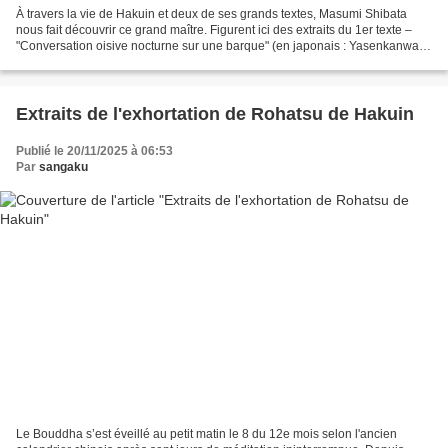
À travers la vie de Hakuin et deux de ses grands textes, Masumi Shibata
nous fait découvrir ce grand maître. Figurent ici des extraits du 1er texte –
"Conversation oisive nocturne sur une barque" (en japonais : Yasenkanwa)
et dans un prochain message...
Extraits de l'exhortation de Rohatsu de Hakuin
Publié le 20/11/2025 à 06:53
Par
sangaku
Le Bouddha s’est éveillé au petit matin le 8 du 12e mois selon l'ancien