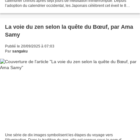
calendrier chinois après sept jours de méditation ininterrompue. Depuis
l’adoption du calendrier occidental, les Japonais célèbrent cet éveil le 8
décembre. Dans les monastères zen,...
La voie du zen selon la quête du Bœuf, par Ama
Samy
Publié le 20/09/2025 à 07:03
Par
sangaku
Une série de dix images symbolisent les étapes du voyage vers
l'illumination. Dans la tradition du zen, elle est connue sous le nom d'