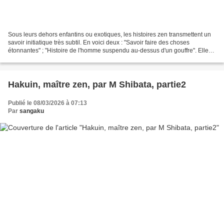
Sous leurs dehors enfantins ou exotiques, les histoires zen transmettent un
savoir initiatique très subtil. En voici deux : "Savoir faire des choses
étonnantes" ; "Histoire de l'homme suspendu au-dessus d'un gouffre". Elles
sont tirées du livre de Janvillem...
Hakuin, maître zen, par M Shibata, partie2
Publié le 08/03/2026 à 07:13
Par
sangaku