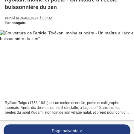
buissonnière du zen
Publié le 26/02/2024 à 06:32
Par
sangaku
Ryōkan Taigu (1758-1831) est un moine et ermite, poète et calligraphe
japonais. Après dix de vie d'ermite il s'installe, à l'âge de 40 ans, sur les
pentes du mont Kugami, non loin de son village natal, et prend pour domicile
une petite cabane au toit...
Page suivante >