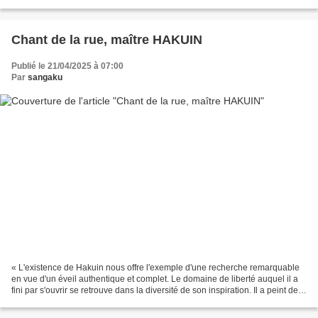
chinois du bouddhisme...
Chant de la rue, maître HAKUIN
Publié le 21/04/2025 à 07:00
Par
sangaku
« L'existence de Hakuin nous offre l'exemple d'une recherche remarquable
en vue d'un éveil authentique et complet. Le domaine de liberté auquel il a
fini par s'ouvrir se retrouve dans la diversité de son inspiration. Il a peint des
dieux, des démons,...