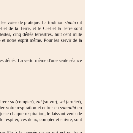
 les voies de pratique. La tradition
shinto
dit
 et de la Terre, et le Ciel et la Terre sont
estes, cinq déités terrestres, huit cent mille
 et notre esprit même. Pour les servir de la
les déités. La vertu même d'une seule séance
irer :
su
(compter),
zui
(suivre),
shi
(arrêter),
er votre respiration et entrer en
samadhi
en
ste chaque respiration, le laissant venir de
 de respirer, ces deux, compter et suivre, sont
souffle à la pensée de ce qui est en train