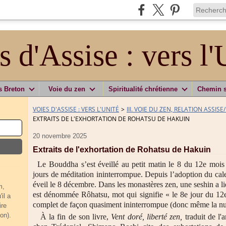
s d'Assise : vers l'
s Breton
Voie du zen
Spiritualité chrétienne
Chemin 
VOIES D'ASSISE : VERS L'UNITÉ
>
III. VOIE DU ZEN, RELATION ASSISE
EXTRAITS DE L'EXHORTATION DE ROHATSU DE HAKUIN
20 novembre 2025
Extraits de l'exhortation de Rohatsu de Hakuin
Le Bouddha s’est éveillé au petit matin le 8 du 12e mois s
jours de méditation ininterrompue. Depuis l’adoption du calen
éveil le 8 décembre. Dans les monastères zen, une seshin a li
m,
est dénommée Rôhatsu, mot qui signifie « le 8e jour du 12e
il a
complet de façon quasiment ininterrompue (donc même la nui
ire
on).
À la fin de son livre,
Vent doré, liberté zen,
traduit de l'