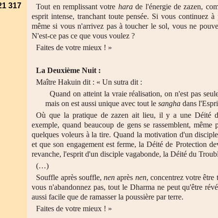
21 317
Tout en remplissant votre
hara
de l'énergie de zazen, com
esprit intense, tranchant toute pensée. Si vous continuez à 
même si vous n'arrivez pas à toucher le sol, vous ne pouv
N'est-ce pas ce que vous voulez ?
Faites de votre mieux ! »
La Deuxième Nuit :
Maître Hakuin dit : « Un sutra dit :
Quand on atteint la vraie réalisation, on n'est pas seu
mais on est aussi unique avec tout le
sangha
dans l'Espri
Où que la pratique de zazen ait lieu, il y a une Déité 
exemple, quand beaucoup de gens se rassemblent, même po
quelques voleurs à la tire. Quand la motivation d'un discip
et que son engagement est ferme, la Déité de Protection dev
revanche, l'esprit d'un disciple vagabonde, la Déité du Troubl
(…)
Souffle après souffle,
nen
après
nen
, concentrez votre être 
vous n'abandonnez pas, tout le Dharma ne peut qu'être révé
aussi facile que de ramasser la poussière par terre.
Faites de votre mieux ! »