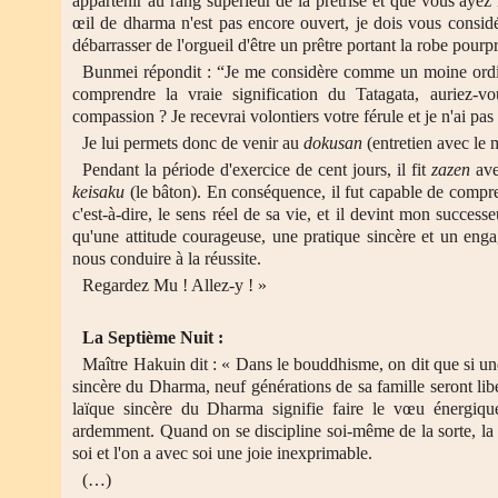
appartenir au rang supérieur de la prêtrise et que vous ayez 
œil de dharma n'est pas encore ouvert, je dois vous cons
débarrasser de l'orgueil d'être un prêtre portant la robe pourp
Bunmei répondit : “Je me considère comme un moine ordin
comprendre la vraie signification du Tatagata, auriez-v
compassion ? Je recevrai volontiers votre férule et je n'ai pa
Je lui permets donc de venir au
dokusan
(entretien avec le m
Pendant la période d'exercice de cent jours, il fit
zazen
avec
keisaku
(le bâton). En conséquence, il fut capable de compren
c'est-à-dire, le sens réel de sa vie, et il devint mon succ
qu'une attitude courageuse, une pratique sincère et un enga
nous conduire à la réussite.
Regardez Mu ! Allez-y ! »
La Septième Nuit :
Maître Hakuin dit : « Dans le bouddhisme, on dit que si un
sincère du Dharma, neuf générations de sa famille seront li
laïque sincère du Dharma signifie faire le vœu énergique
ardemment. Quand on se discipline soi-même de la sorte, la
soi et l'on a avec soi une joie inexprimable.
(…)