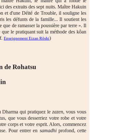
 maître Hakuin, le maître qui a fondé le
ci des extraits des sept nuits. Maître Hakuin
 et d'une Déité de Trouble, il souligne les
 les défunts de la famille... Il soutient les
le que de ramasser la poussière par terre ». Il
e que le pratiquant suit la méthode des kôan
f.
)
Enseignement Eizan Rôshi
on de Rohatsu
in
 du Dharma qui pratiquez le
zazen
, vous vous
tus, que vous desserriez votre robe et votre
votre corps et votre esprit. Alors, commencez
ense. Pour entrer en
samadhi
profond, cette