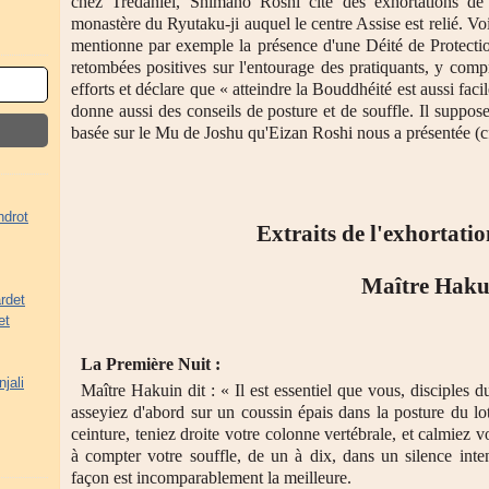
chez Trédaniel, Shimano Roshi cite des exhortations de
monastère du Ryutaku-ji auquel le centre Assise est relié. Voi
mentionne par exemple la présence d'une Déité de Protection
retombées positives sur l'entourage des pratiquants, y compris
efforts et déclare que « atteindre la Bouddhéité est aussi faci
donne aussi des conseils de posture et de souffle. Il suppos
basée sur le Mu de Joshu qu'Eizan Roshi nous a présentée (c
ndrot
Extraits de l'exhortati
Maître Haku
rdet
et
La Première Nuit :
jali
Maître Hakuin dit : « Il est essentiel que vous, disciples
asseyiez d'abord sur un coussin épais dans la posture du lo
ceinture, teniez droite votre colonne vertébrale, et calmiez 
à compter votre souffle, de un à dix, dans un silence int
façon est incomparablement la meilleure.