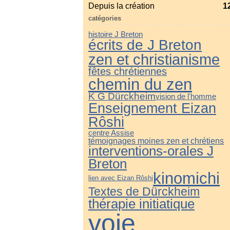
Depuis la création
1
catégories
histoire J Breton
écrits de J Breton
zen et christianisme
fêtes chrétiennes
chemin du zen
K G Dürckheim
vision de l'homme
Enseignement Eizan
Rôshi
centre Assise
témoignages moines zen et chrétiens
interventions-orales J
Breton
kinomichi
lien avec Eizan Rôshi
Textes de Dürckheim
thérapie initiatique
voie