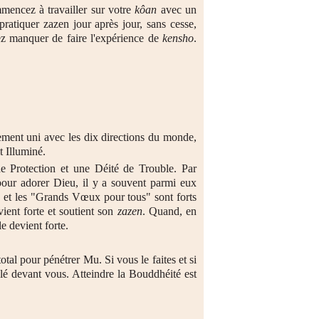
mencez à travailler sur votre
kôan
avec un
pratiquer zazen jour après jour, sans cesse,
ez manquer de faire l'expérience de
kensho
.
lement uni avec les dix directions du monde,
t Illuminé.
de Protection et une Déité de Trouble. Par
ur adorer Dieu, il y a souvent parmi eux
le et les "Grands Vœux pour tous" sont forts
ient forte et soutient son
zazen
. Quand, en
e devient forte.
total pour pénétrer Mu. Si vous le faites et si
lé devant vous. Atteindre la Bouddhéité est