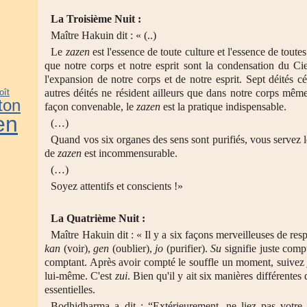
La Troisième Nuit :
Maître Hakuin dit : « (..)
Le
zazen
est l'essence de toute culture et l'essence de toutes
que notre corps et notre esprit sont la condensation du Ciel
l'expansion de notre corps et de notre esprit. Sept déités cél
oît
autres déités ne résident ailleurs que dans notre corps même
ton
façon convenable, le
zazen
est la pratique indispensable.
en
(…)
Quand vos six organes des sens sont purifiés, vous servez 
de
zazen
est incommensurable.
(…)
Soyez attentifs et conscients !»
La Quatrième Nuit :
Maître Hakuin dit : « Il y a six façons merveilleuses de resp
kan
(voir),
gen
(oublier),
jo
(purifier).
Su
signifie juste compt
comptant. Après avoir compté le souffle un moment, suivez ju
lui-même. C'est
zui
. Bien qu'il y ait six manières différentes
essentielles.
Bodhidharma a dit : “Extérieurement, ne liez pas votre 