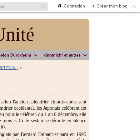
Connexion
+
Créer mon blog
Unité
selon Dürckheim
kinomichi et autres
/RYUTAKUJI
>
elon l'ancien calendrier chinois après sept
drier occidental, les Japonais célèbrent cet
eu pour le célébrer, du 1 au 8 décembre, elle
 mois ». Cette seshin se déroule en silence
t).
anglais par Bernard Dubant et paru en 1995