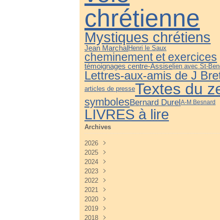
chrétienne
Mystiques chrétiens
Jean Marchal
Henri le Saux
cheminement et exercices
témoignages centre-Assise
lien avec St-Ben
Lettres-aux-amis de J Bre
Textes du z
articles de presse
symboles
Bernard Durel
A-M Besnard
LIVRES à lire
Archives
2026
2025
Juillet
(3)
2024
Juin
Décembre
(4)
(3)
2023
Mai
Novembre
Décembre
(3)
(4)
(3)
2022
Avril
Octobre
Novembre
Décembre
(2)
(3)
(3)
(5)
2021
Mars
Septembre
Octobre
Novembre
Décembre
(3)
(3)
(3)
(4)
(3)
2020
Février
Août
Septembre
Octobre
Novembre
Décembre
(2)
(2)
(4)
(4)
(3)
(3)
2019
Janvier
Juillet
Août
Septembre
Octobre
Novembre
Décembre
(2)
(2)
(3)
(3)
(3)
(5)
(3)
2018
Juin
Juillet
Août
Septembre
Octobre
Novembre
Décembre
(2)
(2)
(3)
(3)
(4)
(4)
(2)