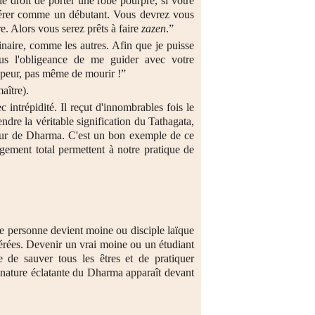
le droit de porter une robe pourpre, si votre
idérer comme un débutant. Vous devrez vous
re. Alors vous serez prêts à faire
zazen
.”
aire, comme les autres. Afin que je puisse
ous l'obligeance de me guider avec votre
s peur, pas même de mourir !”
aître).
 intrépidité. Il reçut d'innombrables fois le
dre la véritable signification du Tathagata,
esseur de Dharma. C'est un bon exemple de ce
gement total permettent à notre pratique de
e personne devient moine ou disciple laïque
bérées. Devenir un vrai moine ou un étudiant
 de sauver tous les êtres et de pratiquer
 nature éclatante du Dharma apparaît devant