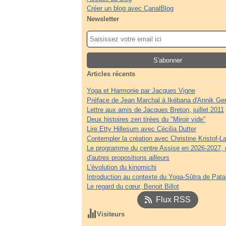
Créer un blog avec CanalBlog
Newsletter
Articles récents
Yoga et Harmonie par Jacques Vigne
Préface de Jean Marchal à Ikébana d'Annik Ge
Lettre aux amis de Jacques Breton, juillet 2011
Deux histoires zen tirées du "Miroir vide"
Lire Etty Hillesum avec Cécilia Dutter
Contempler la création avec Christine Kristof-La
Le programme du centre Assise en 2026-2027, 
d'autres propositions ailleurs
L'évolution du kinomichi
Introduction au contexte du Yoga-Sûtra de Patan
Le regard du cœur, Benoit Billot
Flux RSS
Visiteurs