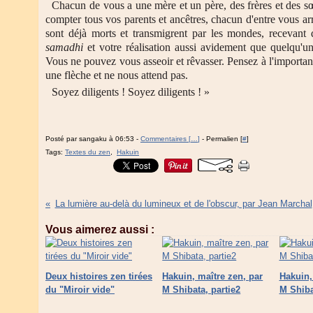
Chacun de vous a une mère et un père, des frères et des s
compter tous vos parents et ancêtres, chacun d'entre vous arr
sont déjà morts et transmigrent par les mondes, recevant d'
samadhi
et votre réalisation aussi avidement que quelqu'un
Vous ne pouvez vous asseoir et rêvasser. Pensez à l'import
une flèche et ne nous attend pas.
Soyez diligents ! Soyez diligents ! »
Posté par sangaku à 06:53 -
Commentaires [
…
]
- Permalien [
#
]
Tags:
Textes du zen
,
Hakuin
La lumière au-delà du lumineux et de l'obscur, par Jean Marchal
Vous aimerez aussi :
Deux histoires zen tirées
Hakuin, maître zen, par
Hakuin,
du "Miroir vide"
M Shibata, partie2
M Shiba