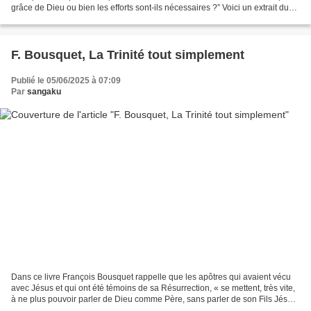
grâce de Dieu ou bien les efforts sont-ils nécessaires ?” Voici un extrait du
livre de John Martin...
F. Bousquet, La Trinité tout simplement
Publié le 05/06/2025 à 07:09
Par
sangaku
Dans ce livre François Bousquet rappelle que les apôtres qui avaient vécu
avec Jésus et qui ont été témoins de sa Résurrection, « se mettent, très vite,
à ne plus pouvoir parler de Dieu comme Père, sans parler de son Fils Jésus-
Christ et de l'Esprit-Saint...