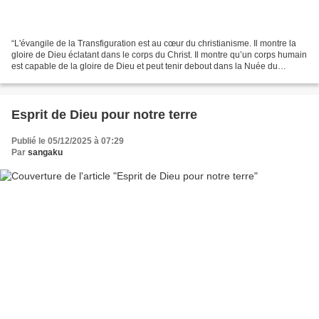
“L'évangile de la Transfiguration est au cœur du christianisme. Il montre la
gloire de Dieu éclatant dans le corps du Christ. Il montre qu’un corps humain
est capable de la gloire de Dieu et peut tenir debout dans la Nuée du
Mystère Sans Forme, dans l’intimité...
Esprit de Dieu pour notre terre
Publié le 05/12/2025 à 07:29
Par
sangaku