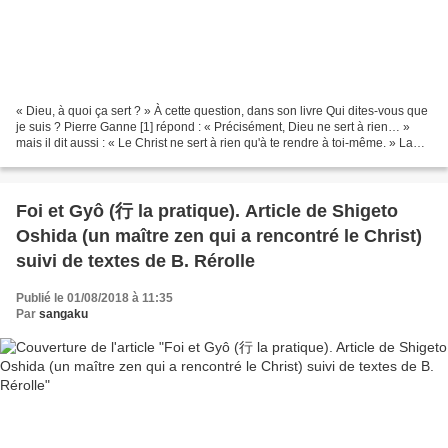
« Dieu, à quoi ça sert ? » À cette question, dans son livre Qui dites-vous que
je suis ? Pierre Ganne [1] répond : « Précisément, Dieu ne sert à rien… »
mais il dit aussi : « Le Christ ne sert à rien qu'à te rendre à toi-même. » La
parole de Dieu n'est...
Foi et Gyô (行 la pratique). Article de Shigeto
Oshida (un maître zen qui a rencontré le Christ)
suivi de textes de B. Rérolle
Publié le 01/08/2018 à 11:35
Par
sangaku