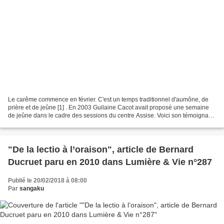
Le carême commence en février. C'est un temps traditionnel d'aumône, de
prière et de jeûne [1] . En 2003 Guilaine Cacot avait proposé une semaine
de jeûne dans le cadre des sessions du centre Assise. Voici son témoignage
ainsi que celui de Léon (un participant),...
"De la lectio à l’oraison", article de Bernard
Ducruet paru en 2010 dans Lumière & Vie n°287
Publié le 20/02/2018 à 08:00
Par
sangaku