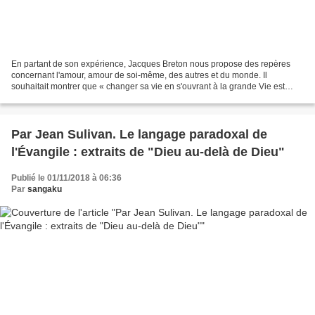
En partant de son expérience, Jacques Breton nous propose des repères
concernant l'amour, amour de soi-même, des autres et du monde. Il
souhaitait montrer que « changer sa vie en s'ouvrant à la grande Vie est
possible à tous et n'est pas réservé à quelques...
Par Jean Sulivan. Le langage paradoxal de
l'Évangile : extraits de "Dieu au-delà de Dieu"
Publié le 01/11/2018 à 06:36
Par
sangaku