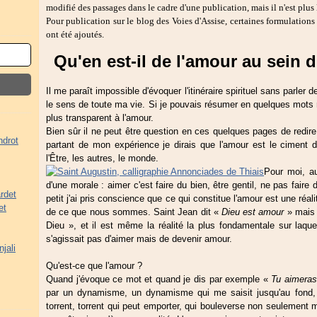
modifié des passages dans le cadre d'une publication, mais il n'est plus l
Pour publication sur le blog des Voies d'Assise, certaines formulations 
ont été ajoutés.
Qu'en est-il de l'amour au sein d'
Il me paraît impossible d'évoquer l'itinéraire spirituel sans parler d
le sens de toute ma vie. Si je pouvais résumer en quelques mots m
plus transparent à l'amour.
Bien sûr il ne peut être question en ces quelques pages de redire
ndrot
partant de mon expérience je dirais que l'amour est le ciment d
l'Être, les autres, le monde.
Pour moi, au
d'une morale : aimer c'est faire du bien, être gentil, ne pas faire
rdet
petit j'ai pris conscience que ce qui constitue l'amour est une réal
et
de ce que nous sommes. Saint Jean dit «
Dieu est amour
» mais o
Dieu », et il est même la réalité la plus fondamentale sur laquell
s'agissait pas d'aimer mais de devenir amour.
jali
Qu'est-ce que l'amour ?
Quand j'évoque ce mot et quand je dis par exemple «
Tu aimeras
par un dynamisme, un dynamisme qui me saisit jusqu'au fond, q
torrent, torrent qui peut emporter, qui bouleverse non seulement