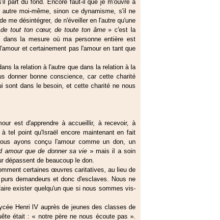
il part du fond. Encore faut-il que je m'ouvre à
n autre moi-même, sinon ce dynamisme, s'il ne
e me désintégrer, de n'éveiller en l'autre qu'une
de tout ton cœur, de toute ton âme
» c'est la
 que dans la mesure où ma personne entière est
e l'amour et certainement pas l'amour en tant que
ns la relation à l'autre que dans la relation à la
us donner bonne conscience, car cette charité
 sont dans le besoin, et cette charité ne nous
r est d'apprendre à accueillir, à recevoir, à
à tel point qu'Israël encore maintenant en fait
ue nous ayons conçu l'amour comme un don, un
nd amour que de donner sa vie
» mais il a soin
ur dépassent de beaucoup le don.
omment certaines œuvres caritatives, au lieu de
 de purs demandeurs et donc d'esclaves. Nous ne
ire exister quelqu'un que si nous sommes vis-
 lycée Henri IV auprès de jeunes des classes de
ête était : « notre père ne nous écoute pas ».