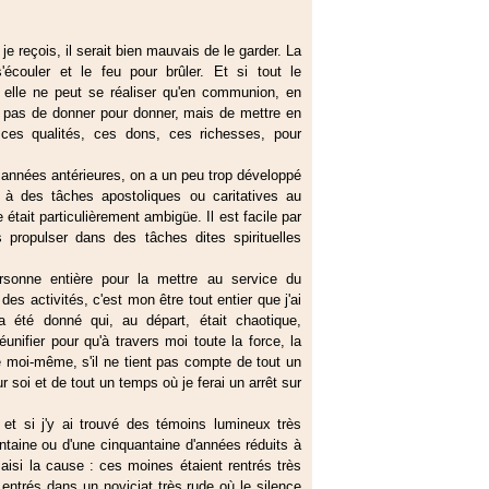
je reçois, il serait bien mauvais de le garder. La
écouler et le feu pour brûler. Et si tout le
 elle ne peut se réaliser qu'en communion, en
t pas de donner pour donner, mais de mettre en
 ces qualités, ces dons, ces richesses, pour
 années antérieures, on a un peu trop développé
 à des tâches apostoliques ou caritatives au
 était particulièrement ambigüe. Il est facile par
 propulser dans des tâches dites spirituelles
sonne entière pour la mettre au service du
es activités, c'est mon être tout entier que j'ai
a été donné qui, au départ, était chaotique,
éunifier pour qu'à travers moi toute la force, la
e moi-même, s'il ne tient pas compte de tout un
r soi et de tout un temps où je ferai un arrêt sur
pe et si j'y ai trouvé des témoins lumineux très
ntaine ou d'une cinquantaine d'années réduits à
aisi la cause : ces moines étaient rentrés très
nt entrés dans un noviciat très rude où le silence