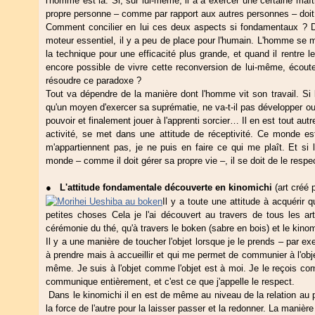
l'homme est là. Si, sur lui-même, il a à exercer une certaine maîtr
propre personne – comme par rapport aux autres personnes – doit 
Comment concilier en lui ces deux aspects si fondamentaux ? Da
moteur essentiel, il y a peu de place pour l'humain. L'homme se m
la technique pour une efficacité plus grande, et quand il rentre le
encore possible de vivre cette reconversion de lui-même, écout
résoudre ce paradoxe ?
Tout va dépendre de la manière dont l'homme vit son travail. Si la
qu'un moyen d'exercer sa suprématie, ne va-t-il pas développer o
pouvoir et finalement jouer à l'apprenti sorcier… Il en est tout a
activité, se met dans une attitude de réceptivité. Ce monde e
m'appartiennent pas, je ne puis en faire ce qui me plaît. Et si
monde – comme il doit gérer sa propre vie –, il se doit de le resp
●
L'attitude fondamentale découverte en kinomichi
(art créé 
Il y a toute une attitude à acquéri
petites choses Cela je l'ai découvert au travers de tous les ar
cérémonie du thé, qu'à travers le boken (sabre en bois) et le kinom
Il y a une manière de toucher l'objet lorsque je le prends – par 
à prendre mais à accueillir et qui me permet de communier à l'ob
même. Je suis à l'objet comme l'objet est à moi. Je le reçois c
communique entièrement, et c'est ce que j'appelle le respect.
Dans le kinomichi il en est de même au niveau de la relation au par
la force de l'autre pour la laisser passer et la redonner. La manière