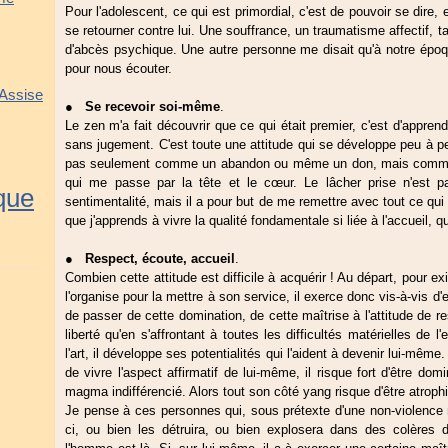
Pour l'adolescent, ce qui est primordial, c'est de pouvoir se dire, 
se retourner contre lui. Une souffrance, un traumatisme affectif, t
d'abcès psychique. Une autre personne me disait qu'à notre époq
pour nous écouter.
 Assise
●
Se recevoir soi-même
.
Le zen m'a fait découvrir que ce qui était premier, c'est d'appren
sans jugement. C'est toute une attitude qui se développe peu à pe
pas seulement comme un abandon ou même un don, mais comme 
qui me passe par la tête et le cœur. Le lâcher prise n'est pa
ique
sentimentalité, mais il a pour but de me remettre avec tout ce qui
que j'apprends à vivre la qualité fondamentale si liée à l'accueil, qu
●
Respect, écoute, accueil
.
Combien cette attitude est difficile à acquérir ! Au départ, pour ex
l'organise pour la mettre à son service, il exerce donc vis-à-vis d'el
de passer de cette domination, de cette maîtrise à l'attitude de re
liberté qu'en s'affrontant à toutes les difficultés matérielles de l
l'art, il développe ses potentialités qui l'aident à devenir lui-même
de vivre l'aspect affirmatif de lui-même, il risque fort d'être do
magma indifférencié. Alors tout son côté yang risque d'être atrophi
Je pense à ces personnes qui, sous prétexte d'une non-violence ma
ci, ou bien les détruira, ou bien explosera dans des colères