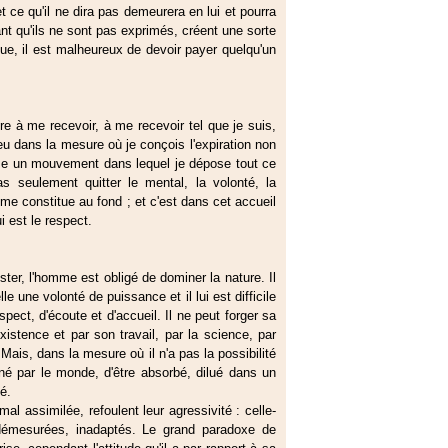
et ce qu'il ne dira pas demeurera en lui et pourra
ant qu'ils ne sont pas exprimés, créent une sorte
ue, il est malheureux de devoir payer quelqu'un
dre à me recevoir, à me recevoir tel que je suis,
u dans la mesure où je conçois l'expiration non
un mouvement dans lequel je dépose tout ce
s seulement quitter le mental, la volonté, la
 me constitue au fond ; et c'est dans cet accueil
i est le respect.
ister, l'homme est obligé de dominer la nature. Il
le une volonté de puissance et il lui est difficile
spect, d'écoute et d'accueil. Il ne peut forger sa
'existence et par son travail, par la science, par
. Mais, dans la mesure où il n'a pas la possibilité
miné par le monde, d'être absorbé, dilué dans un
é.
l assimilée, refoulent leur agressivité : celle-
 démesurées, inadaptés. Le grand paradoxe de