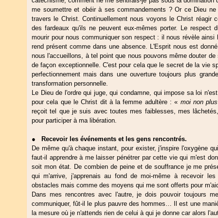
catéchisme, comment ne me sentirais-je pas sous la domination d'u
me soumettre et obéir à ses commandements ? Or ce Dieu ne c
travers le Christ. Continuellement nous voyons le Christ réagir
des fardeaux qu'ils ne peuvent eux-mêmes porter. Le respect du
mourir pour nous communiquer son respect : il nous révèle ainsi l
rend présent comme dans une absence. L'Esprit nous est donné,
nous l'accueillons, à tel point que nous pouvons même douter de s
de façon exceptionnelle. C'est pour cela que le secret de la vie spi
perfectionnement mais dans une ouverture toujours plus grande
transformation personnelle.
Le Dieu de l'ordre qui juge, qui condamne, qui impose sa loi n'est
pour cela que le Christ dit à la femme adultère : «
moi non plu
reçoit tel que je suis avec toutes mes faiblesses, mes lâcheté
pour participer à ma libération.
●
Recevoir les événements et les gens rencontrés.
De même qu'à chaque instant, pour exister, j'inspire l'oxygène qu
faut-il apprendre à me laisser pénétrer par cette vie qui m'est d
soit mon état. De combien de peine et de souffrance je me préser
qui m'arrive, j'apprenais au fond de moi-même à recevoir le
obstacles mais comme des moyens qui me sont offerts pour m'a
Dans mes rencontres avec l'autre, je dois pouvoir toujours me
communiquer, fût-il le plus pauvre des hommes… Il est une maniè
la mesure où je n'attends rien de celui à qui je donne car alors l'au