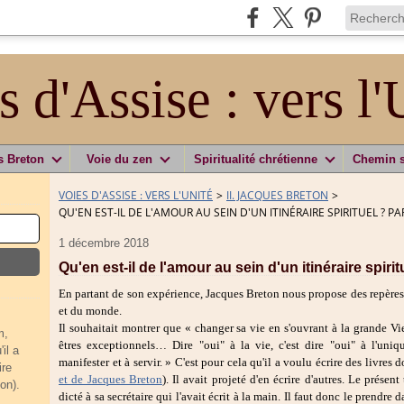
s d'Assise : vers l'
s Breton
Voie du zen
Spiritualité chrétienne
Chemin 
VOIES D'ASSISE : VERS L'UNITÉ
>
II. JACQUES BRETON
>
QU'EN EST-IL DE L'AMOUR AU SEIN D'UN ITINÉRAIRE SPIRITUEL ? 
1 décembre 2018
Qu'en est-il de l'amour au sein d'un itinéraire spir
En partant de son expérience, Jacques Breton nous propose des repères
et du monde.
Il souhaitait montrer que « changer sa vie en s'ouvrant à la grande Vie
m,
êtres exceptionnels… Dire "oui" à la vie, c'est dire "oui" à l'un
il a
manifester et à servir. » C'est pour cela qu'il a voulu écrire des livres 
ire
et de Jacques Breton
). Il avait projeté d'en écrire d'autres. Le présent 
on).
dicté à sa secrétaire qui l'avait écrit à la main. Il faut donc le prendre d