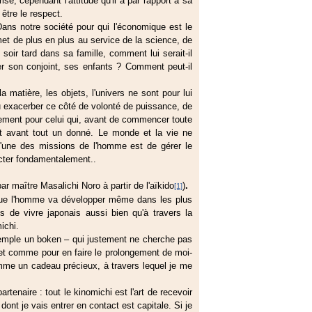
ise, cependant l'attitude qu'il a par rapport à sa
être le respect.
ns notre société pour qui l'économique est le
et de plus en plus au service de la science, de
 soir tard dans sa famille, comment lui serait-il
er son conjoint, ses enfants ? Comment peut-il
 matière, les objets, l'univers ne sont pour lui
u exacerber ce côté de volonté de puissance, de
utrement pour celui qui, avant de commencer toute
st avant tout un donné. Le monde et la vie ne
 l'une des missions de l'homme est de gérer le
ecter fondamentalement..
par maître Masalichi Noro à partir de l'aïkido
)
.
[1]
r que l'homme va développer même dans les plus
ts de vivre japonais aussi bien qu'à travers la
ichi.
exemple un boken – qui justement ne cherche pas
jet comme pour en faire le prolongement de moi-
omme un cadeau précieux, à travers lequel je me
tenaire : tout le kinomichi est l'art de recevoir
 dont je vais entrer en contact est capitale. Si je