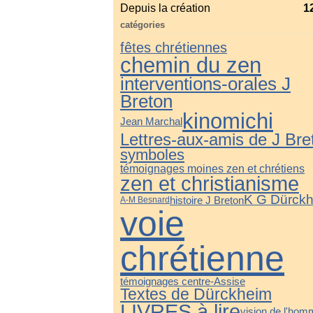
Depuis la création
1
catégories
fêtes chrétiennes
chemin du zen
interventions-orales J
Breton
kinomichi
Jean Marchal
Lettres-aux-amis de J Bre
symboles
témoignages moines zen et chrétiens
zen et christianisme
K G Dürck
histoire J Breton
A-M Besnard
voie
chrétienne
témoignages centre-Assise
Textes de Dürckheim
LIVRES à lire
vision de l'ho