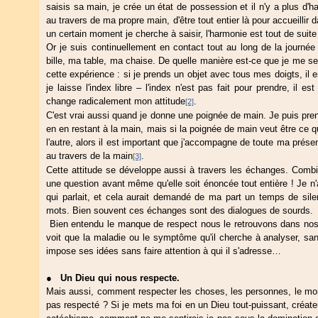
saisis sa main, je crée un état de possession et il n'y a plus d'ha
au travers de ma propre main, d'être tout entier là pour accueillir 
un certain moment je cherche à saisir, l'harmonie est tout de suite
Or je suis continuellement en contact tout au long de la journé
bille, ma table, ma chaise. De quelle manière est-ce que je me se
cette expérience : si je prends un objet avec tous mes doigts, il e
je laisse l'index libre – l'index n'est pas fait pour prendre, il es
change radicalement mon attitude
.
[2]
C'est vrai aussi quand je donne une poignée de main. Je puis pren
en en restant à la main, mais si la poignée de main veut être ce qu
l'autre, alors il est important que j'accompagne de toute ma prése
au travers de la main
.
[3]
Cette attitude se développe aussi à travers les échanges. Combi
une question avant même qu'elle soit énoncée tout entière ! Je n'
qui parlait, et cela aurait demandé de ma part un temps de sil
mots. Bien souvent ces échanges sont des dialogues de sourds.
Bien entendu le manque de respect nous le retrouvons dans nos a
voit que la maladie ou le symptôme qu'il cherche à analyser, san
impose ses idées sans faire attention à qui il s'adresse…
●
Un Dieu qui nous respecte.
Mais aussi, comment respecter les choses, les personnes, le m
pas respecté ? Si je mets ma foi en un Dieu tout-puissant, créate