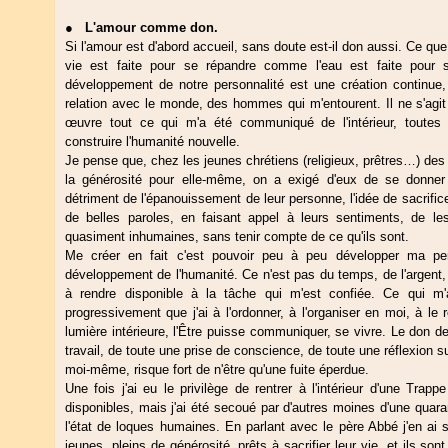
●
L'amour comme don.
Si l'amour est d'abord accueil, sans doute est-il don aussi. Ce que 
vie est faite pour se répandre comme l'eau est faite pour s'
développement de notre personnalité est une création continue,
relation avec le monde, des hommes qui m'entourent. Il ne s'agi
œuvre tout ce qui m'a été communiqué de l'intérieur, toutes
construire l'humanité nouvelle.
Je pense que, chez les jeunes chrétiens (religieux, prêtres…) des
la générosité pour elle-même, on a exigé d'eux de se donner
détriment de l'épanouissement de leur personne, l'idée de sacrifice
de belles paroles, en faisant appel à leurs sentiments, de les
quasiment inhumaines, sans tenir compte de ce qu'ils sont.
Me créer en fait c'est pouvoir peu à peu développer ma per
développement de l'humanité. Ce n'est pas du temps, de l'argent, d
à rendre disponible à la tâche qui m'est confiée. Ce qui m'
progressivement que j'ai à l'ordonner, à l'organiser en moi, à le r
lumière intérieure, l'Être puisse communiquer, se vivre. Le don d
travail, de toute une prise de conscience, de toute une réflexion su
moi-même, risque fort de n'être qu'une fuite éperdue.
Une fois j'ai eu le privilège de rentrer à l'intérieur d'une Trap
disponibles, mais j'ai été secoué par d'autres moines d'une quara
l'état de loques humaines. En parlant avec le père Abbé j'en ai s
jeunes, pleins de générosité, prêts à sacrifier leur vie, et ils so