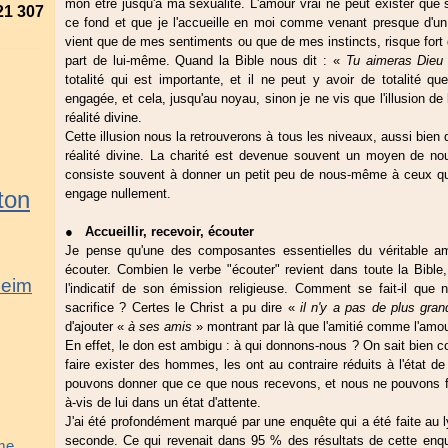
mon être jusqu'à ma sexualité. L'amour vrai ne peut exister que s'
21 307
ce fond et que je l'accueille en moi comme venant presque d'u
vient que de mes sentiments ou que de mes instincts, risque fort d
part de lui-même. Quand la Bible nous dit : «
Tu aimeras Dieu 
totalité qui est importante, et il ne peut y avoir de totalité
engagée, et cela, jusqu'au noyau, sinon je ne vis que l'illusion d
réalité divine.
Cette illusion nous la retrouverons à tous les niveaux, aussi bien da
réalité divine. La charité est devenue souvent un moyen de no
consiste souvent à donner un petit peu de nous-même à ceux qui
ton
engage nullement.
●
Accueillir, recevoir, écouter
Je pense qu'une des composantes essentielles du véritable amou
écouter. Combien le verbe "écouter" revient dans toute la Bible, 
heim
l'indicatif de son émission religieuse. Comment se fait-il q
sacrifice ? Certes le Christ a pu dire «
il n'y a pas de plus gra
d'ajouter «
à ses amis
» montrant par là que l'amitié comme l'amo
En effet, le don est ambigu : à qui donnons-nous ? On sait bien c
faire exister des hommes, les ont au contraire réduits à l'état
pouvons donner que ce que nous recevons, et nous ne pouvons fa
à-vis de lui dans un état d'attente.
J'ai été profondément marqué par une enquête qui a été faite au
seconde. Ce qui revenait dans 95 % des résultats de cette enqu
mme