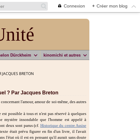
Connexion
+
Créer mon blog
Unité
selon Dürckheim
kinomichi et autres
PAR JACQUES BRETON
ituel ? Par Jacques Breton
 concernant l'amour, amour de soi-même, des autres
 est possible à tous et n'est pas réservé à quelques
ique mystère insondable que l'homme est appelé à
dont deux sont parus (cf.
Historique du centre Assise
texte était prévu figurer en fin d'un livre, il l'avait
ans l'état où il est en pensant qu'il aurait sans doute