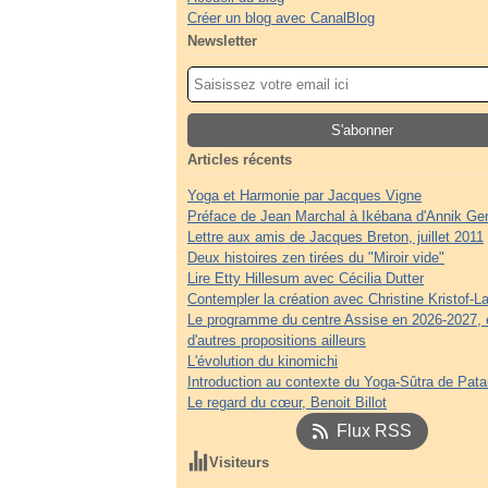
Créer un blog avec CanalBlog
Newsletter
Articles récents
Yoga et Harmonie par Jacques Vigne
Préface de Jean Marchal à Ikébana d'Annik Ge
Lettre aux amis de Jacques Breton, juillet 2011
Deux histoires zen tirées du "Miroir vide"
Lire Etty Hillesum avec Cécilia Dutter
Contempler la création avec Christine Kristof-La
Le programme du centre Assise en 2026-2027, 
d'autres propositions ailleurs
L'évolution du kinomichi
Introduction au contexte du Yoga-Sûtra de Patan
Le regard du cœur, Benoit Billot
Flux RSS
Visiteurs