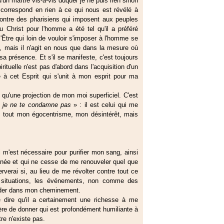
n maître vis-à-vis duquel je ne puis rien sinon
orrespond en rien à ce qui nous est révélé à
 contre des pharisiens qui imposent aux peuples
 Christ pour l'homme a été tel qu'il a préféré
'Être qui loin de vouloir s'imposer à l'homme se
 mais il n'agit en nous que dans la mesure où
a présence. Et s'il se manifeste, c'est toujours
rituelle n'est pas d'abord dans l'acquisition d'un
 à cet Esprit qui s'unit à mon esprit pour ma
 qu'une projection de mon moi superficiel. C'est
s je ne te condamne pas
» : il est celui qui me
s, tout mon égocentrisme, mon désintérêt, mais
i m'est nécessaire pour purifier mon sang, ainsi
onnée et qui ne cesse de me renouveler quel que
verai si, au lieu de me révolter contre tout ce
s situations, les événements, non comme des
ider dans mon cheminement.
 dire qu'il a certainement une richesse à me
re de donner qui est profondément humiliante à
tre n'existe pas.