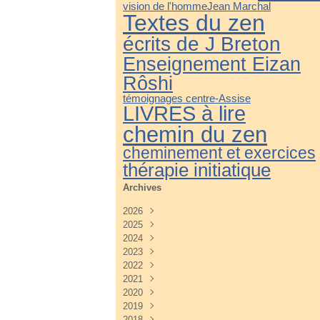
Jean Marchal
vision de l'homme
Textes du zen
écrits de J Breton
Enseignement Eizan
Rôshi
témoignages centre-Assise
LIVRES à lire
chemin du zen
cheminement et exercices
thérapie initiatique
Archives
2026
2025
Juillet
(3)
2024
Juin
Décembre
(4)
(3)
2023
Mai
Novembre
Décembre
(3)
(4)
(3)
2022
Avril
Octobre
Novembre
Décembre
(2)
(3)
(3)
(5)
2021
Mars
Septembre
Octobre
Novembre
Décembre
(3)
(3)
(3)
(4)
(3)
2020
Février
Août
Septembre
Octobre
Novembre
Décembre
(2)
(2)
(4)
(4)
(3)
(3)
2019
Janvier
Juillet
Août
Septembre
Octobre
Novembre
Décembre
(2)
(2)
(3)
(3)
(3)
(5)
(3)
2018
Juin
Juillet
Août
Septembre
Octobre
Novembre
Décembre
(2)
(2)
(3)
(3)
(4)
(4)
(2)