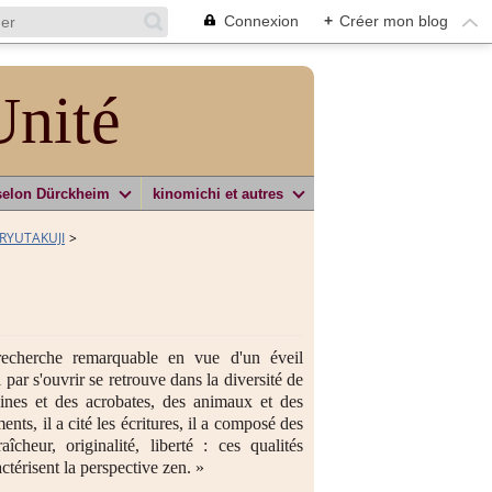
Connexion
+
Créer mon blog
Unité
selon Dürckheim
kinomichi et autres
/RYUTAKUJI
>
recherche remarquable en vue d'un éveil
 par s'ouvrir se retrouve dans la diversité de
oines et des acrobates, des animaux et des
ents, il a cité les écritures, il a composé des
cheur, originalité, liberté : ces qualités
actérisent la perspective zen. »