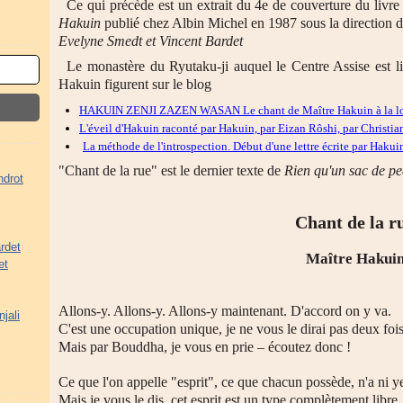
Ce qui précède est un extrait du 4
e
de couverture du livr
Hakuin
publié chez Albin Michel en 1987 sous la direction d
Evelyne Smedt et Vincent Bardet
Le monastère du Ryutaku-ji auquel le Centre Assise est li
Hakuin figurent sur le blog
HAKUIN ZENJI ZAZEN WASAN Le chant de Maître Hakuin à la l
L'éveil d'Hakuin raconté par Hakuin, par Eizan Rôshi, par Christia
La méthode de l'introspection. Début d'une lettre écrite par Hakui
"Chant de la rue" est le dernier texte de
Rien qu'un sac de p
ndrot
Chant de la r
rdet
Maître Hakui
et
Allons-y. Allons-y. Allons-y maintenant. D'accord on y va.
jali
C'est une occupation unique, je ne vous le dirai pas deux fois
Mais par Bouddha, je vous en prie – écoutez donc !
Ce que l'on appelle "esprit", ce que chacun possède, n'a ni ye
Mais je vous le dis, cet esprit est un type complètement libre.