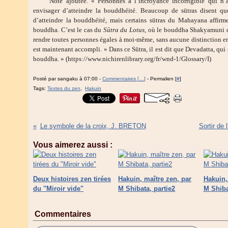
Note ajoutée. « Personnes à l’incroyance incorrigible qui n’
envisager d’atteindre la bouddhéité. Beaucoup de sūtras disent qu
d’atteindre la bouddhéité, mais certains sūtras du Mahayana affirm
bouddha. C’est le cas du
Sūtra du Lotus
, où le bouddha Shakyamuni dit
rendre toutes personnes égales à moi-même, sans aucune distinction en
est maintenant accompli. » Dans ce Sūtra, il est dit que Devadatta, qui
bouddha. » (https://www.nichirenlibrary.org/fr/wnd-1/Glossary/I)
Posté par sangaku à 07:00 -
Commentaires [
…
]
- Permalien [
#
]
Tags:
Textes du zen
,
Hakuin
Le symbole de la croix, J. BRETON
Sortir de
Vous aimerez aussi :
Deux histoires zen tirées
Hakuin, maître zen, par
Hakuin,
du "Miroir vide"
M Shibata, partie2
M Shiba
Commentaires