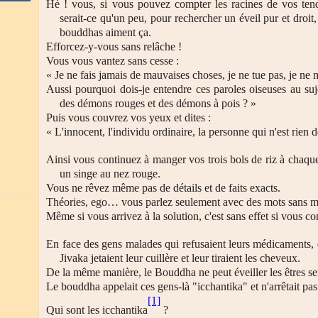
Hé ! vous, si vous pouvez compter les racines de vos tenda
serait-ce qu'un peu, pour rechercher un éveil pur et droit,
bouddhas aiment ça.
Efforcez-y-vous sans relâche !
Vous vous vantez sans cesse :
« Je ne fais jamais de mauvaises choses, je ne tue pas, je ne 
Aussi pourquoi dois-je entendre ces paroles oiseuses au suj
des démons rouges et des démons à pois ? »
Puis vous couvrez vos yeux et dites :
« L'innocent, l'individu ordinaire, la personne qui n'est rien 
Ainsi vous continuez à manger vos trois bols de riz à chaqu
un singe au nez rouge.
Vous ne rêvez même pas de détails et de faits exacts.
Théories, ego… vous parlez seulement avec des mots sans mê
Même si vous arrivez à la solution, c'est sans effet si vous co
En face des gens malades qui refusaient leurs médicaments,
Jivaka jetaient leur cuillère et leur tiraient les cheveux.
De la même manière, le Bouddha ne peut éveiller les êtres se
Le bouddha appelait ces gens-là "icchantika" et n'arrêtait pas
[1]
Qui sont les icchantika
?