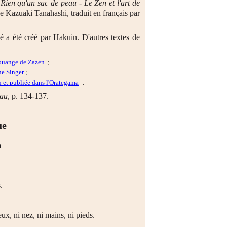
e
Rien qu'un sac de peau - Le Zen et l'art de
e Kazuaki Tanahashi, traduit en français par
é a été créé par Hakuin. D'autres textes de
ouange de Zazen
;
ne Singer
;
n et publiée dans l'Orategama
.
eau
, p. 134-137.
ue
n
.
ux, ni nez, ni mains, ni pieds.