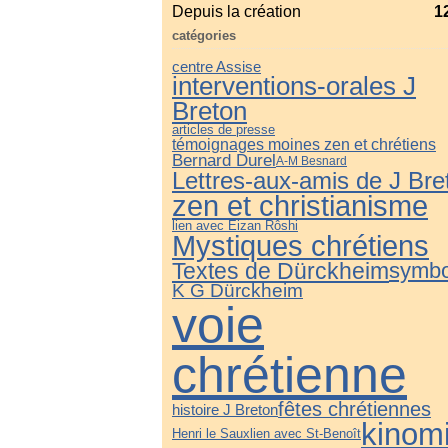
Depuis la création
1
catégories
centre Assise
interventions-orales J
Breton
articles de presse
témoignages moines zen et chrétiens
Bernard Durel
A-M Besnard
Lettres-aux-amis de J Bre
zen et christianisme
lien avec Eizan Rôshi
Mystiques chrétiens
Textes de Dürckheim
symbo
K G Dürckheim
voie
chrétienne
fêtes chrétiennes
histoire J Breton
kinomi
Henri le Saux
lien avec St-Benoît