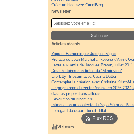
Créer un blog avec CanalBlog
Newsletter
Articles récents
Yoga et Harmonie par Jacques Vigne
Préface de Jean Marchal à Ikébana d'Annik Ge
Lettre aux amis de Jacques Breton, juillet 2011
Deux histoires zen tirées du "Miroir vide"
Lire Etty Hillesum avec Cécilia Dutter
Contempler la création avec Christine Kristof-La
Le programme du centre Assise en 2026-2027, 
d'autres propositions ailleurs
L'évolution du kinomichi
Introduction au contexte du Yoga-Sûtra de Patan
Le regard du cœur, Benoit Billot
Flux RSS
Visiteurs