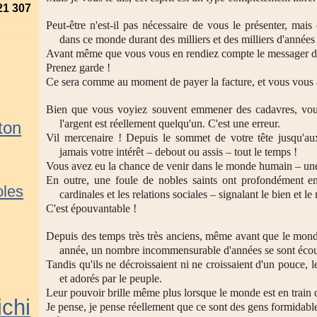
21 307
Peut-être n'est-il pas nécessaire de vous le présenter, mai
dans ce monde durant des milliers et des milliers d'années
Avant même que vous vous en rendiez compte le messager de
Prenez garde !
Ce sera comme au moment de payer la facture, et vous vous ag
Bien que vous voyiez souvent emmener des cadavres, vou
l'argent est réellement quelqu'un. C'est une erreur.
ton
Vil mercenaire ! Depuis le sommet de votre tête jusqu'aux
jamais votre intérêt – debout ou assis – tout le temps !
Vous avez eu la chance de venir dans le monde humain – une 
En outre, une foule de nobles saints ont profondément en
les
cardinales et les relations sociales – signalant le bien et le 
C'est épouvantable !
Depuis des temps très très anciens, même avant que le monde 
année, un nombre incommensurable d'années se sont éc
Tandis qu'ils ne décroissaient ni ne croissaient d'un pouce, 
et adorés par le peuple.
Leur pouvoir brille même plus lorsque le monde est en train d
chi
Je pense, je pense réellement que ce sont des gens formidabl