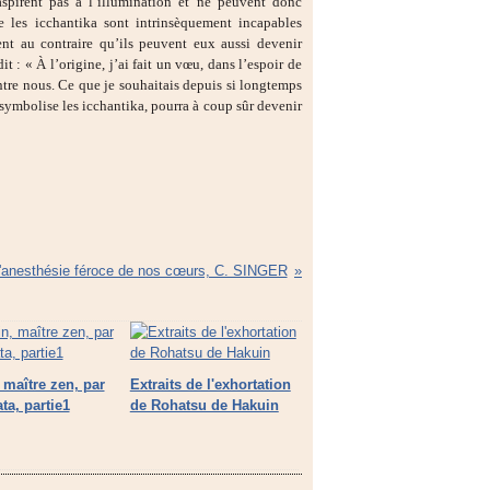
aspirent pas à l’illumination et ne peuvent donc
e les icchantika sont intrinsèquement incapables
ent au contraire qu’ils peuvent eux aussi devenir
 : « À l’origine, j’ai fait un vœu, dans l’espoir de
tre nous. Ce que je souhaitais depuis si longtemps
 symbolise les icchantika, pourra à coup sûr devenir
 l'anesthésie féroce de nos cœurs, C. SINGER
 maître zen, par
Extraits de l'exhortation
ta, partie1
de Rohatsu de Hakuin