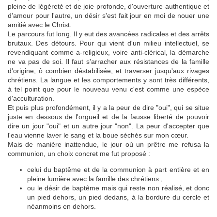
pleine de légèreté et de joie profonde, d'ouverture authentique et
d'amour pour l'autre, un désir s'est fait jour en moi de nouer une
amitié avec le Christ.
Le parcours fut long. Il y eut des avancées radicales et des arrêts
brutaux. Des détours. Pour qui vient d'un milieu intellectuel, se
revendiquant comme a-religieux, voire anti-clérical, la démarche
ne va pas de soi. Il faut s'arracher aux résistances de la famille
d'origine, ô combien déstabilisée, et traverser jusqu'aux rivages
chrétiens. La langue et les comportements y sont très différents,
à tel point que pour le nouveau venu c'est comme une espèce
d'acculturation.
Et puis plus profondément, il y a la peur de dire "oui", qui se situe
juste en dessous de l'orgueil et de la fausse liberté de pouvoir
dire un jour "oui" et un autre jour "non". La peur d'accepter que
l'eau vienne laver le sang et la boue séchés sur mon cœur.
Mais de manière inattendue, le jour où un prêtre me refusa la
communion, un choix concret me fut proposé :
celui du baptême et de la communion à part entière et en
pleine lumière avec la famille des chrétiens ;
ou le désir de baptême mais qui reste non réalisé, et donc
un pied dehors, un pied dedans, à la bordure du cercle et
néanmoins en dehors.