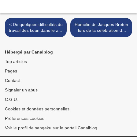
< De quelques difficultés du
Homélie de Jacques Breton
travail des kôan dans le zen
lors de la célébration de
rinzaï français, extraits d'un
son Jubilé en 2004 >
article de Philippe JORDY
Hébergé par Canalblog
Top articles
Pages
Contact
Signaler un abus
C.G.U.
Cookies et données personnelles
Préférences cookies
Voir le profil de sangaku sur le portail Canalblog