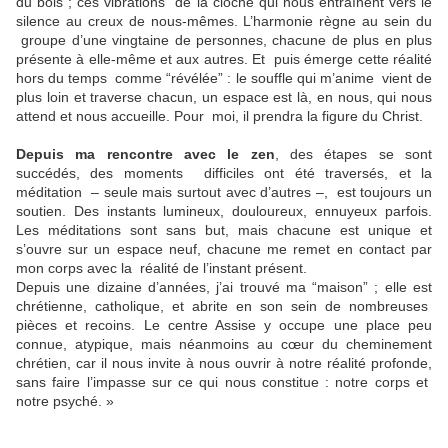
du bois ; ces vibrations de la cloche qui nous entraînent vers le
silence au creux de nous-mêmes. L’harmonie règne au sein du
groupe d’une vingtaine de personnes, chacune de plus en plus
présente à elle-même et aux autres. Et puis émerge cette réalité
hors du temps comme “révélée” : le souffle qui m’anime vient de
plus loin et traverse chacun, un espace est là, en nous, qui nous
attend et nous accueille. Pour moi, il prendra la figure du Christ.
Depuis ma rencontre avec le zen
, des étapes se sont
succédés, des moments difficiles ont été traversés, et la
méditation – seule mais surtout avec d’autres –, est toujours un
soutien. Des instants lumineux, douloureux, ennuyeux parfois.
Les méditations sont sans but, mais chacune est unique et
s’ouvre sur un espace neuf, chacune me remet en contact par
mon corps avec la réalité de l’instant présent.
Depuis une dizaine d’années, j’ai trouvé ma “maison” ; elle est
chrétienne, catholique, et abrite en son sein de nombreuses
pièces et recoins. Le centre Assise y occupe une place peu
connue, atypique, mais néanmoins au cœur du cheminement
chrétien, car il nous invite à nous ouvrir à notre réalité profonde,
sans faire l’impasse sur ce qui nous constitue : notre corps et
notre psyché. »