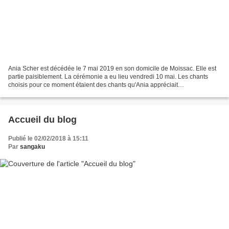
Ania Scher est décédée le 7 mai 2019 en son domicile de Moissac. Elle est
partie paisiblement. La cérémonie a eu lieu vendredi 10 mai. Les chants
choisis pour ce moment étaient des chants qu'Ania appréciait
particulièrement et qu'elle a transmis à beaucoup...
Accueil du blog
Publié le 02/02/2018 à 15:11
Par
sangaku