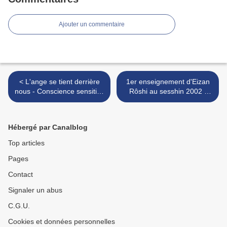
Ajouter un commentaire
< L'ange se tient derrière
1er enseignement d'Eizan
nous - Conscience sensitive
Rôshi au sesshin 2002 :
dans la nuque - selon Graf
Pourquoi nous faut-il faire
Dürckheim
zazen ? >
Hébergé par Canalblog
Top articles
Pages
Contact
Signaler un abus
C.G.U.
Cookies et données personnelles