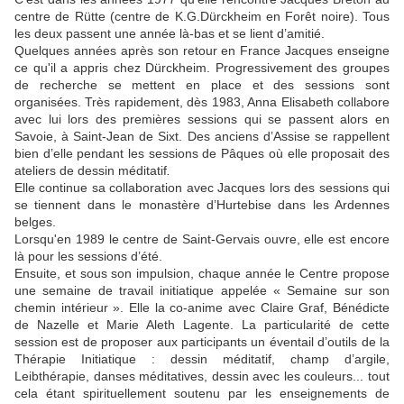
centre de Rütte (centre de K.G.Dürckheim en Forêt noire). Tous
les deux passent une année là-bas et se lient d’amitié.
Quelques années après son retour en France Jacques enseigne
ce qu'il a appris chez Dürckheim. Progressivement des groupes
de recherche se mettent en place et des sessions sont
organisées. Très rapidement, dès 1983, Anna Elisabeth collabore
avec lui lors des premières sessions qui se passent alors en
Savoie, à Saint-Jean de Sixt. Des anciens d’Assise se rappellent
bien d’elle pendant les sessions de Pâques où elle proposait des
ateliers de dessin méditatif
.
Elle continue sa collaboration avec Jacques lors des sessions qui
se tiennent dans le monastère d’Hurtebise dans les Ardennes
belges.
Lorsqu'en 1989 le centre de Saint-Gervais ouvre, elle est encore
là pour les sessions d’été.
Ensuite, et sous son impulsion, chaque année le Centre propose
une semaine de travail initiatique appelée « Semaine sur son
chemin intérieur ». Elle la co-anime avec Claire Graf, Bénédicte
de Nazelle et Marie Aleth Lagente. La particularité de cette
session est de proposer aux participants un éventail d’outils de la
Thérapie Initiatique : dessin méditatif, champ d’argile,
Leibthérapie, danses méditatives, dessin avec les couleurs... tout
cela étant spirituellement soutenu par les enseignements de