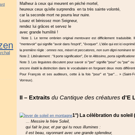
Malheur à ceux qui meurent en péché mortel,
ard
heureux ceux qu'elle surprendra en ta très sainte volonté,
car la seconde mort ne pourra leur nuire.
Louez et bénissez mon Seigneur,
rendez lui grâces et servez le
avec grande humilité !
Note 1. Le terme ombrien original
mentovare
est difficilement traduisible.
zen
"mentevoir" qui signifie "avoir dans l'esprit", "évoquer". L'idée qui est ici expr
la première règle :
omnes nos, miseri et peccatores, non sum digni nominare te
rchal
Note 2. Littéralement : "il porte signification",
De te Altissimo, porta significatione
Note 3. Les linguistes discutent pour savoir si "per" signifie "pour" ou "par" ou
encore établi la distinction dans le vocabulaire en forgeant deux mots différents
Pour François et ses auditeurs, cette à la fois "pour" et "par"… » (Saint
Vorreux).
II – Extraits
du Cantique des créatures
d'E 
1°) La célébration du soleil 
…
Messire le frère Soleil,
qui fait le jour, et par qui tu nous illumines :
il est beau, rayonnant avec une grande splendeur,