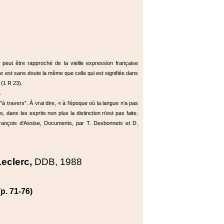
 Il peut être rapproché de la vieille expression française
imée est sans doute la même que celle qui est signifiée dans
(1 R 23).
.
 "à travers". À vrai dire, « à l'époque où la langue n'a pas
, dans les esprits non plus la distinction n'est pas faite.
-François d'Assise, Documents, par T. Desbonnets et D.
Leclerc,
DDB, 1988
(p. 71-76)