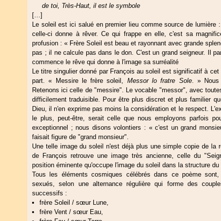
de toi, Très-Haut, il est le symbole
[…]
Le soleil est ici salué en premier lieu comme source de lumière : 
celle-ci donne à rêver. Ce qui frappe en elle, c'est sa magnific
profusion : « Frère Soleil est beau et rayonnant avec grande splende
pas ; il ne calcule pas dans le don. C'est un grand seigneur. Il p
commence le rêve qui donne à l'image sa surréalité
Le titre singulier donné par François au soleil est significatif à cet
part. « Messire le frère soleil,
Messor lo fratre Sole
. » Nous r
Retenons ici celle de "messire". Le vocable "messor", avec toute
difficilement traduisible. Pour être plus discret et plus familier
Dieu, il n'en exprime pas moins la considération et le respect. L'
le plus, peut-être, serait celle que nous employons parfois p
exceptionnel ; nous disons volontiers : « c'est un grand monsie
faisait figure de "grand monsieur".
Une telle image du soleil n'est déjà plus une simple copie de la r
de François retrouve une image très ancienne, celle du "Seign
position éminente qu'occupe l'image du soleil dans la structure du
Tous les éléments cosmiques célébrés dans ce poème sont, c
sexués, selon une alternance régulière qui forme des couple
successifs :
frère Soleil / sœur Lune,
frère Vent / sœur Eau,