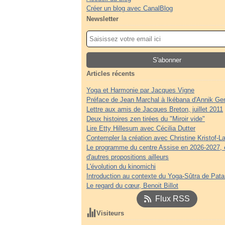
Créer un blog avec CanalBlog
Newsletter
Articles récents
Yoga et Harmonie par Jacques Vigne
Préface de Jean Marchal à Ikébana d'Annik Ge
Lettre aux amis de Jacques Breton, juillet 2011
Deux histoires zen tirées du "Miroir vide"
Lire Etty Hillesum avec Cécilia Dutter
Contempler la création avec Christine Kristof-La
Le programme du centre Assise en 2026-2027, 
d'autres propositions ailleurs
L'évolution du kinomichi
Introduction au contexte du Yoga-Sûtra de Patan
Le regard du cœur, Benoit Billot
Flux RSS
Visiteurs