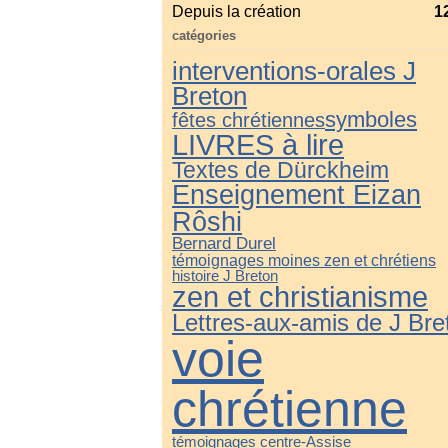
Depuis la création
1
catégories
interventions-orales J
Breton
symboles
fêtes chrétiennes
LIVRES à lire
Textes de Dürckheim
Enseignement Eizan
Rôshi
Bernard Durel
témoignages moines zen et chrétiens
histoire J Breton
zen et christianisme
Lettres-aux-amis de J Bre
voie
chrétienne
témoignages centre-Assise