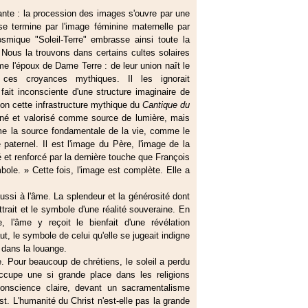
ante : la procession des images s'ouvre par une
se termine par l'image féminine maternelle par
osmique "Soleil-Terre" embrasse ainsi toute la
 Nous la trouvons dans certains cultes solaires
e l'époux de Dame Terre : de leur union naît le
ces croyances mythiques. Il les ignorait
 fait inconsciente d'une structure imaginaire de
ion cette infrastructure mythique du
Cantique du
aginé et valorisé comme source de lumière, mais
me la source fondamentale de la vie, comme le
paternel. Il est l'image du Père, l'image de la
é et renforcé par la dernière touche que François
mbole. » Cette fois, l'image est complète. Elle a
ussi à l'âme. La splendeur et la générosité dont
trait et le symbole d'une réalité souveraine. En
 l'âme y reçoit le bienfait d'une révélation
ut, le symbole de celui qu'elle se jugeait indigne
 dans la louange.
ôle. Pour beaucoup de chrétiens, le soleil a perdu
occupe une si grande place dans les religions
onscience claire, devant un sacramentalisme
st. L'humanité du Christ n'est-elle pas la grande