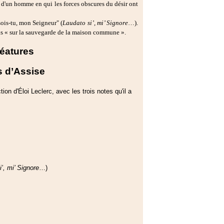
e d'un homme en qui les forces obscures du désir ont
ois-tu, mon Seigneur" (
Laudato si’, mi’ Signore
…).
çois « sur la sauvegarde de la maison commune ».
éatures
s d’Assise
ion d'Éloi Leclerc, avec les trois notes qu'il a
’, mi’ Signore
…)