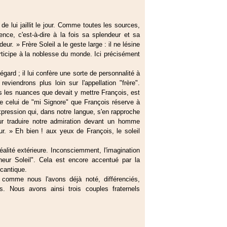
de lui jaillit le jour. Comme toutes les sources,
ence, c'est-à-dire à la fois sa splendeur et sa
ur. » Frère Soleil a le geste large : il ne lésine
articipe à la noblesse du monde. Ici précisément
 égard ; il lui confère une sorte de personnalité à
eviendrons plus loin sur l'appellation "frère".
s les nuances que devait y mettre François, est
 que celui de "mi Signore" que François réserve à
expression qui, dans notre langue, s'en rapproche
our traduire notre admiration devant un homme
ur. » Eh bien ! aux yeux de François, le soleil
éalité extérieure. Inconsciemment, l'imagination
eur Soleil". Cela est encore accentué par la
 cantique.
omme nous l'avons déjà noté, différenciés,
s. Nous avons ainsi trois couples fraternels