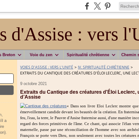
s d'Assise : vers l'
s Breton
Voie du zen
Spiritualité chrétienne
Chemin 
VOIES D'ASSISE : VERS L'UNITÉ
>
IV. SPIRITUALITÉ CHRÉTIENNE
>
EXTRAITS DU CANTIQUE DES CRÉATURES D'ÉLOI LECLERC, UNE LEC
9 octobre 2021
Extraits du Cantique des créatures d'Éloi Leclerc, 
d’Assise
« Dans son livre Eloi Leclerc montre que 
émerveillement candide devant les beautés de la création. En fraternisan
m,
feu, l'eau, la terre, le Pauvre d'Assise fraternise aussi, d'une manière 
il a
regard des forces primitives de l'âme. Ce chant, qui associe l'élan v
ire
maternelle, passe par une réconciliation de l'homme avec son archéol
on).
François se porte vers Dieu, non seulement avec toutes les créatures m