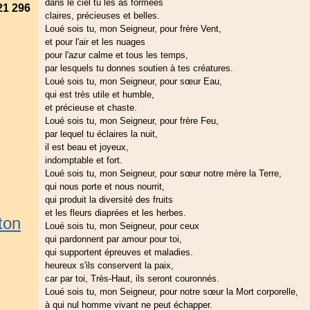
dans le ciel tu les as formées
21 296
claires, précieuses et belles.
Loué sois tu, mon Seigneur, pour frère Vent,
et pour l'air et les nuages
pour l'azur calme et tous les temps,
par lesquels tu donnes soutien à tes créatures.
Loué sois tu, mon Seigneur, pour sœur Eau,
qui est très utile et humble,
et précieuse et chaste.
Loué sois tu, mon Seigneur, pour frère Feu,
par lequel tu éclaires la nuit,
il est beau et joyeux,
indomptable et fort.
Loué sois tu, mon Seigneur, pour sœur notre mère la Terre,
qui nous porte et nous nourrit,
qui produit la diversité des fruits
et les fleurs diaprées et les herbes.
ton
Loué sois tu, mon Seigneur, pour ceux
qui pardonnent par amour pour toi,
qui supportent épreuves et maladies.
heureux s'ils conservent la paix,
car par toi, Très-Haut, ils seront couronnés.
Loué sois tu, mon Seigneur, pour notre sœur la Mort corporelle,
à qui nul homme vivant ne peut échapper.