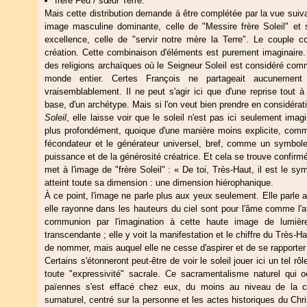
frère Feu / sœur Terre.
Mais cette distribution demande à être complétée par la vue suiv
image masculine dominante, celle de "Messire frère Soleil" et 
excellence, celle de "servir notre mère la Terre". Le couple c
création. Cette combinaison d'éléments est purement imaginaire.
des religions archaïques où le Seigneur Soleil est considéré comm
monde entier. Certes François ne partageait aucunement 
vraisemblablement. Il ne peut s'agir ici que d'une reprise tout à
base, d'un archétype. Mais si l'on veut bien prendre en considérat
Soleil
, elle laisse voir que le soleil n'est pas ici seulement im
plus profondément, quoique d'une manière moins explicite, com
fécondateur et le générateur universel, bref, comme un symbole 
puissance et de la générosité créatrice. Et cela se trouve confirm
met à l'image de "frère Soleil" : « De toi, Très-Haut, il est le sy
atteint toute sa dimension : une dimension hiérophanique.
À ce point, l'image ne parle plus aux yeux seulement. Elle parle a
elle rayonne dans les hauteurs du ciel sont pour l'âme comme l'at
communion par l'imagination à cette haute image de lumière,
transcendante ; elle y voit la manifestation et le chiffre du Très-Ha
de nommer, mais auquel elle ne cesse d'aspirer et de se rapporter
Certains s'étonneront peut-être de voir le soleil jouer ici un tel r
toute "expressivité" sacrale. Ce sacramentalisme naturel qui 
païennes s'est effacé chez eux, du moins au niveau de la c
surnaturel, centré sur la personne et les actes historiques du Chri