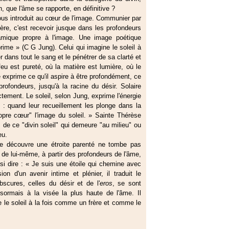
n, que l'âme se rapporte, en définitive ?
nous introduit au cœur de l'image. Communier par
ère, c'est recevoir jusque dans les profondeurs
ynamique propre à l'image. Une image poétique
ime » (C G Jung). Celui qui imagine le soleil à
r dans tout le sang et le pénétrer de sa clarté et
 feu est pureté, où la matière est lumière, où le
e exprime ce qu'il aspire à être profondément, ce
profondeurs, jusqu'à la racine du désir. Solaire
ctement. Le soleil, selon Jung, exprime l'énergie
 : quand leur recueillement les plonge dans la
ropre cœur" l'image du soleil. » Sainte Thérèse
, de ce "divin soleil" qui demeure "au milieu" ou
eu.
 se découvre une étroite parenté ne tombe pas
 de lui-même, à partir des profondeurs de l'âme,
si dire : « Je suis une étoile qui chemine avec
on d'un avenir intime et plénier, il traduit le
scures, celles du désir et de l'
eros
, se sont
ésormais à la visée la plus haute de l'âme. Il
 le soleil à la fois comme un frère et comme le