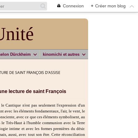
Connexion
+
Créer mon blog
Unité
selon Dürckheim
kinomichi et autres
TURE DE SAINT FRANÇOIS D’ASSISE
une lecture de saint François
le Cantique n'est pas seulement l'expression d'un
t avec les éléments fondamentaux, l'air, le vent, le
inconsciente, avec ce que ces éléments symbolisent, au
ers le Très-Haut à l'humble communion avec la Terre
ogie intime et avec les formes premières du désir.
ais, aussi, avec tout son être. Cette réconciliation