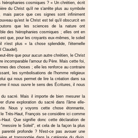
s hiérophanies cosmiques ? « Un chrétien, écrit
mière du Christ qu'il ne s'arrête plus au symbole
, mais parce que ces signes sont infiniment
veau qu'est le Christ est tel qu'il obscurcit en
Ajoutons que les sciences de la nature ont
mble des hiérophanies cosmiques ; elles ont en
t est que, pour les croyants eux-mêmes, le soleil
il n'est plus « la chose splendide, l'éternelle
l Claudel).
peut-être que pour aucun autre chrétien, le Christ
re incomparable l'amour du Père. Mais cette foi,
ennes des choses ; elle les renforce au contraire
issant, les symbolisations de l'homme religieux
celui qui nous permet de lire la création dans sa
me il nous ouvre le sens des Écritures, il nous
du sacré. Mais il importe de bien mesurer la
er d'une exploration du sacré dans l'âme elle-
xte. Nous y voyons cette chose étonnante,
r le Très-Haut, François se considère ici comme
ès-Haut. Que signifie donc cette déclaration de
 "messire le Soleil", et cela de la façon la plus
e parenté profonde ? N'est-ce pas avouer une
ière et transportée dans la catégorie du divin,