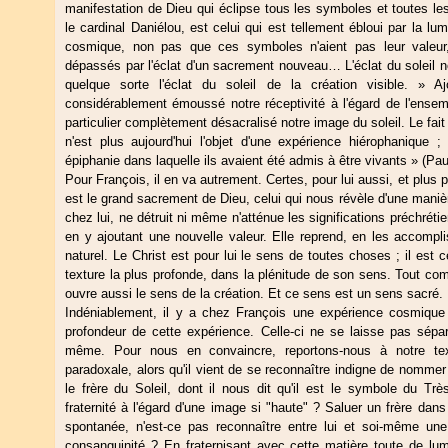
manifestation de Dieu qui éclipse tous les symboles et toutes le
le cardinal Daniélou, est celui qui est tellement ébloui par la lu
cosmique, non pas que ces symboles n'aient pas leur valeur
dépassés par l'éclat d'un sacrement nouveau… L'éclat du soleil nou
quelque sorte l'éclat du soleil de la création visible. » 
considérablement émoussé notre réceptivité à l'égard de l'ense
particulier complètement désacralisé notre image du soleil. Le fai
n'est plus aujourd'hui l'objet d'une expérience hiérophanique ; 
épiphanie dans laquelle ils avaient été admis à être vivants » (Pau
Pour François, il en va autrement. Certes, pour lui aussi, et plus 
est le grand sacrement de Dieu, celui qui nous révèle d'une maniè
chez lui, ne détruit ni même n'atténue les significations préchréti
en y ajoutant une nouvelle valeur. Elle reprend, en les accompl
naturel. Le Christ est pour lui le sens de toutes choses ; il est 
texture la plus profonde, dans la plénitude de son sens. Tout com
ouvre aussi le sens de la création. Et ce sens est un sens sacré.
Indéniablement, il y a chez François une expérience cosmique 
profondeur de cette expérience. Celle-ci ne se laisse pas sépar
même. Pour nous en convaincre, reportons-nous à notre te
paradoxale, alors qu'il vient de se reconnaître indigne de nomme
le frère du Soleil, dont il nous dit qu'il est le symbole du Tr
fraternité à l'égard d'une image si "haute" ? Saluer un frère dans
spontanée, n'est-ce pas reconnaître entre lui et soi-même un
consanguinité ? En fraternisant avec cette matière toute de lum