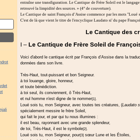
entraîne une transfiguration. Le Cantique de Frère Soleil est le langag
retrouvé la limpidité des sources. » (4° de couverture).
Le Cantique de saint François d’Assise commence par les mots "Loué s
C'est de là que vient le titre de l'encyclique Laudato si' du pape Fran
Le Cantique des cr
I –
Le Cantique de Frère Soleil de Françoi
Voici d'abord le cantique écrit par François d’Assise dans la traduct
ndrot
données dans son livre.
Très-Haut, tout-puissant et bon Seigneur.
à toi louange, gloire, honneur,
rdet
et toute bénédiction.
et
à toi seul, ils conviennent, ô Très-Haut,
et nul homme n'est digne de te nommer
.
[1]
Loué sois tu, mon Seigneur, avec toutes tes créatures, (
Laudato si
jali
spécialement messire le frère Soleil,
qui fait le jour, et par qui tu nous illumines :
il est beau, rayonnant avec une grande splendeur,
de toi, Très-Haut, il est le symbole
.
[2]
Loué sois tu, mon Seigneur, pour
sœur Lune et les Étoiles,
[3]