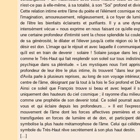
n'est-ce pas à elle-même, à sa totalité, à son "Soi" profond et divi
Cette relation intime entre l'âme du poète et l'élément cosmique 
l'imagination, amoureusement, religieusement, à ce foyer de lumi
de l'être les bienfaits éclairants et purifiants. Il y a une d
intensément vécue « nous exprime en nous faisant ce qu'elle expr
une certaine profondeur d'intimité sent la chose splendide lui coule
de sa générosité, le dilater et l'élever jusqu'à cette région où le
désir est don. L'image qui le réjouit et avec laquelle il communiqu
qu'il est en train de devenir : solaire ! Solaire jusque dans les 
comme le Très-Haut qui fait resplendir son soleil sur tous indistin
psychique dans sa plénitude. « Les mystiques nous l'ont appris
profondeur de leur être le plus intime, ils trouvent "dans leur p
d'Avila parle à plusieurs reprises, au long de son voyage intérieur
centre de l'âme, désignant par là tout à la fois le Soi profond et Di
Ainsi ce soleil que François trouve si beau et avec lequel il
uniquement des hauteurs du ciel cosmique ; il rayonne d'au milieu
comme une prophétie de son devenir total. Ce soleil pourrait aus
vous et qui éclaire depuis les profondeurs… » Il est l'expressi
mouvement de l'âme dont les forces affectives premières et ob
transfigurées en forces de lumière et de don, et participent d
symbolise la plus haute métamorphose de l'âme. Celui qui célèbre
symbole du Très-Haut rêve secrètement à son plus haut destin.
[…]