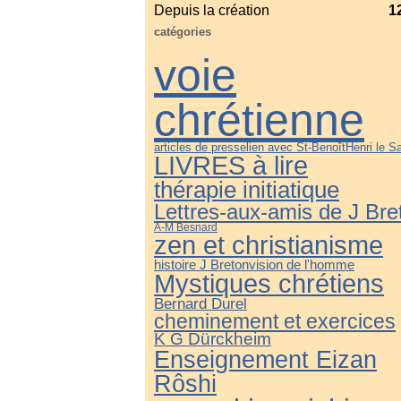
Depuis la création
1
catégories
voie
chrétienne
articles de presse
lien avec St-Benoît
Henri le S
LIVRES à lire
thérapie initiatique
Lettres-aux-amis de J Bre
A-M Besnard
zen et christianisme
histoire J Breton
vision de l'homme
Mystiques chrétiens
Bernard Durel
cheminement et exercices
K G Dürckheim
Enseignement Eizan
Rôshi