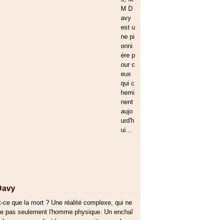
M D
avy
est u
ne pi
onni
ère p
our c
eux
qui c
hemi
nent
aujo
urd'h
ui...
 Davy
t-ce que la mort ? Une réalité complexe, qui ne
e pas seulement l'homme physique. Un enchaî