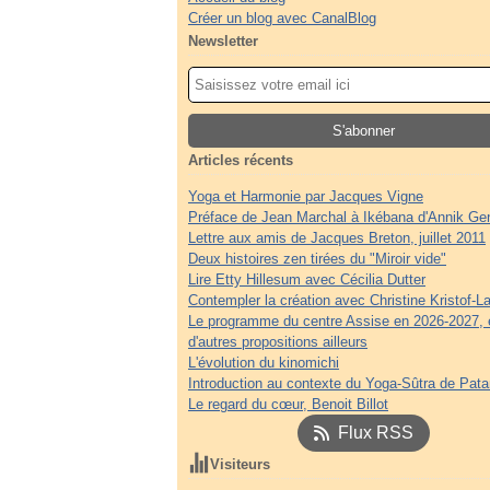
Créer un blog avec CanalBlog
Newsletter
Articles récents
Yoga et Harmonie par Jacques Vigne
Préface de Jean Marchal à Ikébana d'Annik Ge
Lettre aux amis de Jacques Breton, juillet 2011
Deux histoires zen tirées du "Miroir vide"
Lire Etty Hillesum avec Cécilia Dutter
Contempler la création avec Christine Kristof-La
Le programme du centre Assise en 2026-2027, 
d'autres propositions ailleurs
L'évolution du kinomichi
Introduction au contexte du Yoga-Sûtra de Patan
Le regard du cœur, Benoit Billot
Flux RSS
Visiteurs