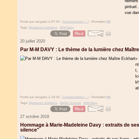
nement 
pirituel
vue dans
Posté par sangaku à 07:34 -
Commentaires [
…
]
- Permalien [
#
]
Tags:
Mystiques chrétiens
,
M-M Davy
20 juillet 2020
Par M-M DAVY : Le thème de la lumière chez Maîtr
« 
nt
t,
lc
kh
at
Posté par sangaku à 19:28 -
Commentaires [
…
]
- Permalien [
#
]
Tags:
Mystiques chrétiens
,
Maître Eckhart
,
M-M Davy
27 octobre 2018
Hommage à Marie-Madeleine Davy : extraits de ses l
silence"