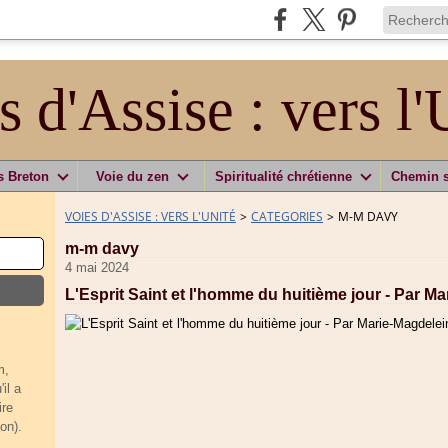
s d'Assise : vers l'
s Breton
Voie du zen
Spiritualité chrétienne
Chemin 
VOIES D'ASSISE : VERS L'UNITÉ
>
CATEGORIES
>
M-M DAVY
m-m davy
4 mai 2024
L'Esprit Saint et l'homme du huitième jour - Par M
m,
il a
ire
on).