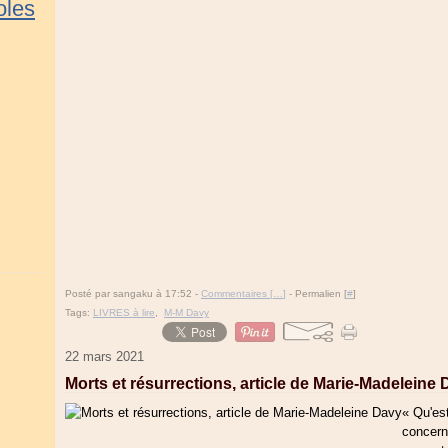
oles
Posté par sangaku à 17:52 -
Commentaires [
…
]
- Permalien [
#
]
Tags:
LIVRES à lire
,
M-M Davy
22 mars 2021
Morts et résurrections, article de Marie-Madeleine
« Qu'es
concern