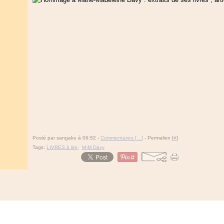
Posté par sangaku à 06:52 -
Commentaires [
…
]
- Permalien [
#
]
Tags:
LIVRES à lire
,
M-M Davy