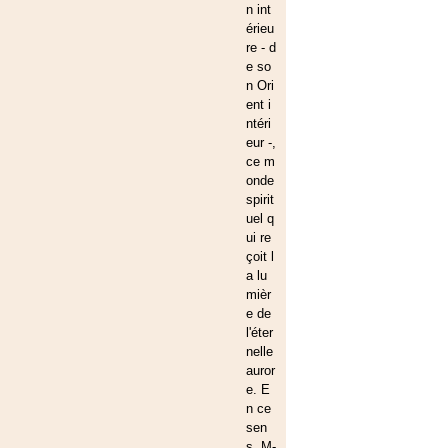
n int
érieu
re - d
e so
n Ori
ent i
ntéri
eur -,
ce m
onde
spirit
uel q
ui re
çoit l
a lu
mièr
e de
l'éter
nelle
auror
e. E
n ce
sen
s, M-