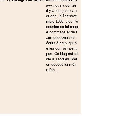
avy nous a quittés
il y a tout juste vin
gt ans, le 1er nove
mbre 1998, c'est l'o
ccasion de lui rendr
e hommage et de f
aire découvrir ses
écrits à ceux qui n
e les connaîtraient
pas. Ce blog est dé
dié à Jacques Bret
on décédé lui-mêm
e l'an...