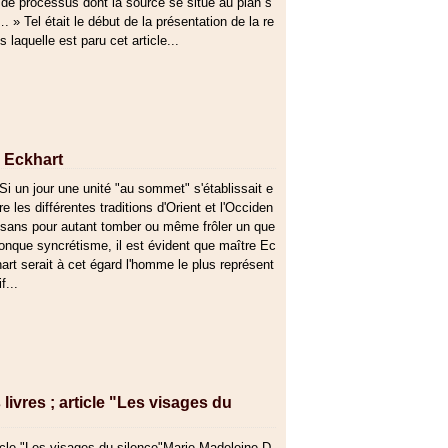
de processus dont la source se situe au plan s
…. » Tel était le début de la présentation de la re
 laquelle est paru cet article...
e Eckhart
Si un jour une unité "au sommet" s'établissait e
re les différentes traditions d'Orient et l'Occiden
 sans pour autant tomber ou même frôler un que
onque syncrétisme, il est évident que maître Ec
art serait à cet égard l'homme le plus représent
if...
ivres ; article "Les visages du
Marie-Madeleine D