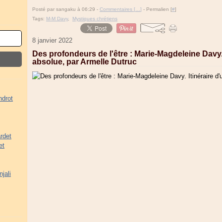
Posté par sangaku à 06:29 -
Commentaires [
…
]
- Permalien [
#
]
Tags:
M-M Davy
,
Mystiques chrétiens
8 janvier 2022
Des profondeurs de l'être : Marie-Magdeleine Davy.
absolue, par Armelle Dutruc
ndrot
rdet
et
jali