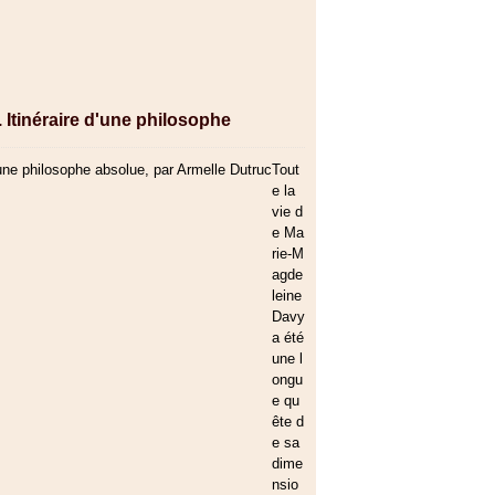
 Itinéraire d'une philosophe
Tout
e la
vie d
e Ma
rie-M
agde
leine
Davy
a été
une l
ongu
e qu
ête d
e sa
dime
nsio