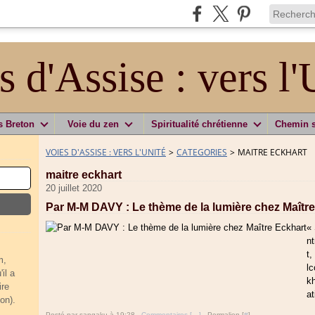
s d'Assise : vers l'
s Breton
Voie du zen
Spiritualité chrétienne
Chemin 
VOIES D'ASSISE : VERS L'UNITÉ
>
CATEGORIES
>
MAITRE ECKHART
maitre eckhart
20 juillet 2020
Par M-M DAVY : Le thème de la lumière chez Maîtr
« 
nt
t,
m,
lc
il a
kh
ire
at
on).
Posté par sangaku à 19:28 -
Commentaires [
…
]
- Permalien [
#
]