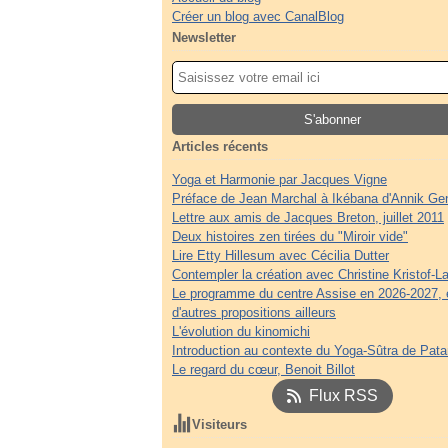
Créer un blog avec CanalBlog
Newsletter
Articles récents
Yoga et Harmonie par Jacques Vigne
Préface de Jean Marchal à Ikébana d'Annik Ge
Lettre aux amis de Jacques Breton, juillet 2011
Deux histoires zen tirées du "Miroir vide"
Lire Etty Hillesum avec Cécilia Dutter
Contempler la création avec Christine Kristof-La
Le programme du centre Assise en 2026-2027, 
d'autres propositions ailleurs
L'évolution du kinomichi
Introduction au contexte du Yoga-Sûtra de Patan
Le regard du cœur, Benoit Billot
Flux RSS
Visiteurs