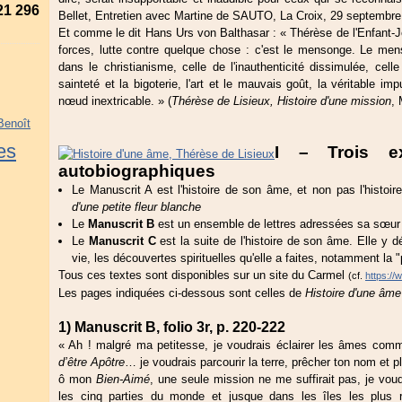
21 296
Bellet, Entretien avec Martine de SAUTO, La Croix, 29 septembre
Et comme le dit Hans Urs von Balthasar : « Thérèse de l'Enfant
forces, lutte contre quelque chose : c'est le mensonge. Le mens
dans le christianisme, celle de l'inauthenticité dissimulée, celle
sainteté et la bigoterie, l'art et le mauvais goût, la véritable i
nœud inextricable. » (
Thérèse de Lisieux, Histoire d'une mission
, 
Benoît
es
I – Trois ex
autobiographiques
Le Manuscrit A est l'histoire de son âme, et non pas l'histoi
d'une petite fleur blanche
Le
Manuscrit B
est un ensemble de lettres adressées sa sœur 
Le
Manuscrit C
est la suite de l'histoire de son âme. Elle y d
vie, les découvertes spirituelles qu'elle a faites, notamment la "
Tous ces textes sont disponibles sur un site du Carmel
(cf.
https://
Les pages indiquées ci-dessous sont celles de
Histoire d'une âme
1) Manuscrit B, folio 3r, p. 220-222
« Ah ! malgré ma petitesse, je voudrais éclairer les âmes co
d’être Apôtre
… je voudrais parcourir la terre, prêcher ton nom et pl
ô mon
Bien-Aimé
, une seule mission ne me suffirait pas, je v
les cinq parties du monde et jusque dans les îles les plus 