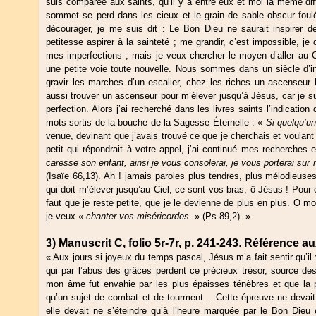
suis comparée aux saints, qu’il y a entre eux et moi la même dif
sommet se perd dans les cieux et le grain de sable obscur foul
décourager, je me suis dit : Le Bon Dieu ne saurait inspirer d
petitesse aspirer à la sainteté ; me grandir, c’est impossible, je
mes imperfections ; mais je veux chercher le moyen d’aller au Cie
une petite voie toute nouvelle. Nous sommes dans un siècle d’in
gravir les marches d’un escalier, chez les riches un ascenseur
aussi trouver un ascenseur pour m’élever jusqu’à Jésus, car je sui
perfection. Alors j’ai recherché dans les livres saints l’indication
mots sortis de la bouche de la Sagesse Éternelle : «
Si quelqu’un
venue, devinant que j’avais trouvé ce que je cherchais et voulant
petit qui répondrait à votre appel, j’ai continué mes recherches e
caresse son enfant, ainsi je vous consolerai, je vous porterai sur
(Isaïe 66,13). Ah ! jamais paroles plus tendres, plus mélodieus
qui doit m’élever jusqu’au Ciel, ce sont vos bras, ô Jésus ! Pour c
faut que je reste petite, que je le devienne de plus en plus. O
je veux «
chanter vos miséricordes
. » (Ps 89,2). »
3) Manuscrit C, folio 5r-7r, p. 241-243
.
Référence au
« Aux jours si joyeux du temps pascal, Jésus m’a fait sentir qu’il
qui par l’abus des grâces perdent ce précieux trésor, source des 
mon âme fut envahie par les plus épaisses ténèbres et que la 
qu’un sujet de combat et de tourment… Cette épreuve ne devait
elle devait ne s’éteindre qu’à l’heure marquée par le Bon Die