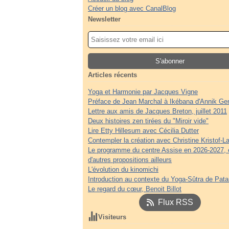
Créer un blog avec CanalBlog
Newsletter
Articles récents
Yoga et Harmonie par Jacques Vigne
Préface de Jean Marchal à Ikébana d'Annik Ge
Lettre aux amis de Jacques Breton, juillet 2011
Deux histoires zen tirées du "Miroir vide"
Lire Etty Hillesum avec Cécilia Dutter
Contempler la création avec Christine Kristof-La
Le programme du centre Assise en 2026-2027, 
d'autres propositions ailleurs
L'évolution du kinomichi
Introduction au contexte du Yoga-Sûtra de Patan
Le regard du cœur, Benoit Billot
Flux RSS
Visiteurs