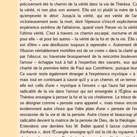
précisément été le chemin de la vérité dans la vie de Thérèse. Car, e
la vérité, ni non plus son ennemi. Elle est ici plutôt la mère de 
qu'emprunte le
désir
. Jusqu'à la vérité, qui est vérité de l'
a
victorieusement avec la mort, dont l'épreuve s'inscrit explicite
expérience extrême de l'athéisme, quand vient l'heure où la vér
l'ultime vérité. C'est à travers ce chemin escarpé, nocturne et dé
pour elle – et pour les autres – la vérité de la foi et de la vie. Elle 
est d'être « une désillusion toujours à reprendre ». Autrement dit
l'illusion véritablement mortifère est de se croire « dans la clarté q
par l'obscur, ou traversée brusquement de la rencontre boulevers
l'amour – échappe tout à fait à l'expertise des savants, eux q
charité de la première lettre de Paul aux Corinthiens, puisque leu
Ce savoir reste également étranger à l'expérience mystique « à l'
mais tout en continuant à savoir qu'il y a un chemin, et un terme
elle est celle d'une « mystique à l'envers » qui l'aura fait pass
radicalité de la vie dans l'amour qui est enseignée à l'Église
Thérèse enseigne à penser la foi et la vie chrétienne. Le trésor de
se désigner comme « pensée sans appareil », mais mieux enc
évidemment autre chose que l'idée plate d'une « pensée
de
l'e
ressassée de la vie et de la pensée. Autre chose et beaucoup pl
radicalité devient la matrice de la pensée de Dieu, de la théologie.
Entendons une dernière fois M. Bellet quand il laisse culminer
d'enfance », dont l'Évangile enseigne qu'il est la clé du royaume. Il