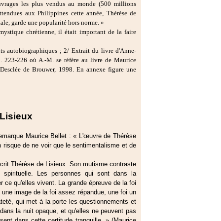
uvrages les plus vendus au monde (500 millions
 attendues aux Philippines cette année, Thérèse de
tale, garde une popularité hors norme. »
ystique chrétienne, il était important de la faire
ts autobiographiques ; 2/ Extrait du livre d'Anne-
p. 223-226 où A.-M. se réfère au livre de Maurice
 Desclée de Brouwer, 1998. En annexe figure une
Lisieux
remarque Maurice Bellet : « L'œuvre de Thérèse
 risque de ne voir que le sentimentalisme et de
 écrit Thérèse de Lisieux. Son mutisme contraste
t spirituelle. Les personnes qui sont dans la
er ce qu'elles vivent. La grande épreuve de la foi
n une image de la foi assez répandue, une foi un
teté, qui met à la porte les questionnements et
dans la nuit opaque, et qu'elles ne peuvent pas
sent dans cette certitude tranquille. » (Maurice