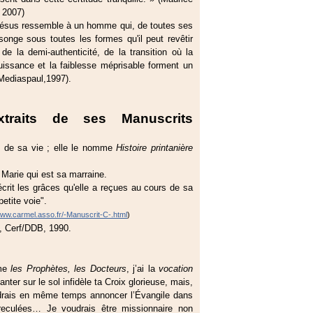
 2007)
-Jésus ressemble à un homme qui, de toutes ses
onge sous toutes les formes qu'il peut revêtir
 de la demi-authenticité, de la transition où la
mpuissance et la faiblesse méprisable forment un
Mediaspaul,1997).
traits de ses Manuscrits
re de sa vie ; elle le nomme
Histoire printanière
Marie qui est sa marraine.
écrit les grâces qu'elle a reçues au cours de sa
petite voie".
www.carmel.asso.fr/-Manuscrit-C-.html
)
, Cerf/DDB, 1990.
mme
les Prophètes, les Docteurs
, j’ai la
vocation
anter sur le sol infidèle ta Croix glorieuse, mais,
oudrais en même temps annoncer l’Évangile dans
reculées… Je voudrais être missionnaire non