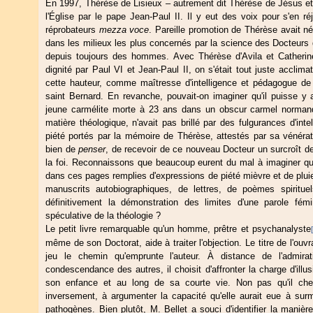
En 1997, Thérèse de Lisieux – autrement dit Thérèse de Jésus et
l'Église par le pape Jean-Paul II. Il y eut des voix pour s'en ré
réprobateurs
mezza voce
. Pareille promotion de Thérèse avait n
dans les milieux les plus concernés par la science des Docteurs de
depuis toujours des hommes. Avec Thérèse d'Avila et Catheri
dignité par Paul VI et Jean-Paul II, on s'était tout juste acclim
cette hauteur, comme maîtresse d'intelligence et pédagogue de 
saint Bernard. En revanche, pouvait-on imaginer qu'il puisse y
jeune carmélite morte à 23 ans dans un obscur carmel normand,
matière théologique, n'avait pas brillé par des fulgurances d'inte
piété portés par la mémoire de Thérèse, attestés par sa vénérati
bien de
penser
, de recevoir de ce nouveau Docteur un surcroît de
la foi. Reconnaissons que beaucoup eurent du mal à imaginer qu'i
dans ces pages remplies d'expressions de piété mièvre et de plu
manuscrits autobiographiques, de lettres, de poèmes spirituel
définitivement la démonstration des limites d'une parole fé
spéculative de la théologie ?
Le petit livre remarquable qu'un homme, prêtre et psychanalyste
même de son Doctorat, aide à traiter l'objection. Le titre de l'ouv
jeu le chemin qu'emprunte l'auteur. À distance de l'admirat
condescendance des autres, il choisit d'affronter la charge d'ill
son enfance et au long de sa courte vie. Non pas qu'il cherc
inversement, à argumenter la capacité qu'elle aurait eue à surm
pathogènes. Bien plutôt, M. Bellet a souci d'identifier la manièr