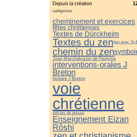
Depuis la création
1
catégories
cheminement et exercices
fêtes chrétiennes
Textes de Dürckheim
Textes du zen
lien avec St-
chemin du zen
symbol
Jean Marchal
vision de l'homme
interventions-orales J
Breton
histoire J Breton
voie
chrétienne
articles de presse
Enseignement Eizan
Rôshi
zen et christianisme