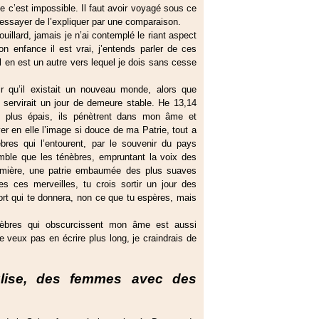
e c’est impossible. Il faut avoir voyagé sous ce
essayer de l’expliquer par une comparaison.
illard, jamais je n’ai contemplé le riant aspect
mon enfance il est vrai, j’entends parler de ces
il en est un autre vers lequel je dois sans cesse
r qu’il existait un nouveau monde, alors que
e servirait un jour de demeure stable. He 13,14
nt plus épais, ils pénètrent dans mon âme et
ver en elle l’image si douce de ma Patrie, tout a
res qui l’entourent, par le souvenir du pays
emble que les ténèbres, empruntant la voix des
umière, une patrie embaumée des plus suaves
s ces merveilles, tu crois sortir un jour des
mort qui te donnera, non ce que tu espères, mais
nèbres qui obscurcissent mon âme est aussi
veux pas en écrire plus long, je craindrais de
glise, des femmes avec des