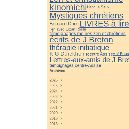
kinomichi
Henri le Saux
Mystiques chrétiens
LIVRES à lire
Bernard Durel
lien avec Eizan Rôshi
témoignages moines zen et chrétiens
écrits de J Breton
thérapie initiatique
K G Dürckheim
centre Assise
A-M Besn
Lettres-aux-amis de J Bre
témoignages centre-Assise
Archives
2026
2025
Juillet
(3)
2024
Juin
Décembre
(4)
(3)
2023
Mai
Novembre
Décembre
(3)
(4)
(3)
2022
Avril
Octobre
Novembre
Décembre
(2)
(3)
(3)
(5)
2021
Mars
Septembre
Octobre
Novembre
Décembre
(3)
(3)
(3)
(4)
(3)
2020
Février
Août
Septembre
Octobre
Novembre
Décembre
(2)
(2)
(4)
(4)
(3)
(3)
2019
Janvier
Juillet
Août
Septembre
Octobre
Novembre
Décembre
(2)
(2)
(3)
(3)
(3)
(5)
(3)
2018
Juin
Juillet
Août
Septembre
Octobre
Novembre
Décembre
(2)
(2)
(3)
(3)
(4)
(4)
(2)