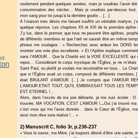
seulement pendant quelques années, mais je voudrais l’avoir été d
consommation des siècles… Mais je voudrais par-dessus tout,
mon sang pour toi jusqu’à la dernière goutte… […]
A l’oraison mes désirs me faisant souffrir un véritable martyre, j’
quelque réponse. Les chapitres XII et XIII de la première épît
J’y lus, dans le premier, que tous ne peuvent être apôtres, prop
de différents membres et que l’œil ne saurait être en même temp
phrase me soulagea : « Recherchez avec ardeur les DONS l
montrer une voie plus excellente. » Et l’Apôtre explique commen
sans l’AMOUR… Que la Charité est la VOIE EXCELLENTE qui cond
ard
ton
repos… Considérant le corps mystique de l’Église, je ne m’étai
Saint Paul, ou plutôt je voulais me reconnaître en tous… La Char
que si l’Église avait un corps, composé de différents membres, 
était BRULANT d’AMOUR. […] Je compris que l’AMOUR
L’AMOUR ETAIT TOUT, QU’IL EMBRASSAIT TOUS LES TEMPS
EST ETERNEL !…
Alors, dans l’excès de ma joie délirante, je me suis écriée : 
trouvée, MA VOCATION, C’EST L’AMOUR !
…
Oui j’ai trouvé ma
c’est vous qui me l’avez donnée… dans le Cœur de l’Église, ma
ainsi mon rêve sera réalisé !… »
2) Manuscrit C, folio 3r, p.236-237
« Vous le savez, ma Mère, j’ai toujours désiré d’être une sainte, m