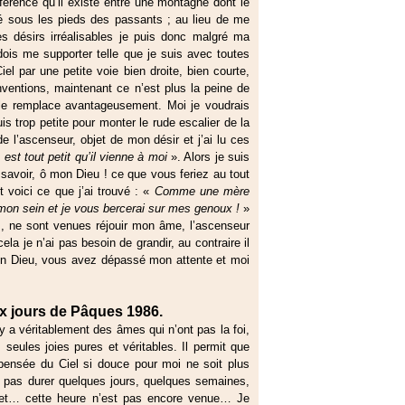
férence qu’il existe entre une montagne dont le
é sous les pieds des passants ; au lieu de me
es désirs irréalisables je puis donc malgré ma
 dois me supporter telle que je suis avec toutes
l par une petite voie bien droite, bien courte,
ventions, maintenant ce n’est plus la peine de
 le remplace avantageusement. Moi je voudrais
s trop petite pour monter le rude escalier de la
 de l’ascenseur, objet de mon désir et j’ai lu ces
 est tout petit qu’il vienne à moi
». Alors je suis
 savoir, ô mon Dieu ! ce que vous feriez au tout
t voici ce que j’ai trouvé : «
Comme une mère
 mon sein et je vous bercerai sur mes genoux !
»
es, ne sont venues réjouir mon âme, l’ascenseur
ela je n’ai pas besoin de grandir, au contraire il
 mon Dieu, vous avez dépassé mon attente et moi
x jours de Pâques 1986.
 y a véritablement des âmes qui n’ont pas la foi,
seules joies pures et véritables. Il permit que
pensée du Ciel si douce pour moi ne soit plus
 pas durer quelques jours, quelques semaines,
u et… cette heure n’est pas encore venue… Je