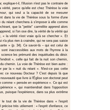
xplique-t-il, l'illusion n'est pas le contraire de
la vérité, parce qu'elle est chez Thérèse la voie
mour
, qui seul a la capacité de se mesurer
ment dans la vie de Thérèse sous la forme d'une
ité du néant cherchera à s'imposer à elle comme
chirant, que la "petite" carmélite apprend alors
apprend, si l'on ose dire, la vérité de la vérité qui
, « la vérité n'est vraie qu'à se chercher ». Et
ui n'a plus rien à craindre, qui ne sera pas saisie
ante » (p. 34). Ce savoir-là – qui est celui de
ui sont inaccessibles aux mots de l'hymne à la
r science les prémunit des inquiétudes du désir.
endroit », celle qui fait de la nuit son chemin,
 du chemin. La voie de Thérèse est bien autre :
er par la « nuit du néant ». N'est-ce pas cette
 avec ce nouveau Docteur ? C'est depuis là que
 nouveauté que livre à l'Église son doctorat peut
ore comme « pensée
en
expérience ». Ce qui est
xpérience », qui maintiendrait dans l'opposition
us, puisque l'expérience, dans sa plus extrême
 le tout de la vie de Thérèse dans « l'esprit
 précise très utilement : « l'esprit d'enfance, ce