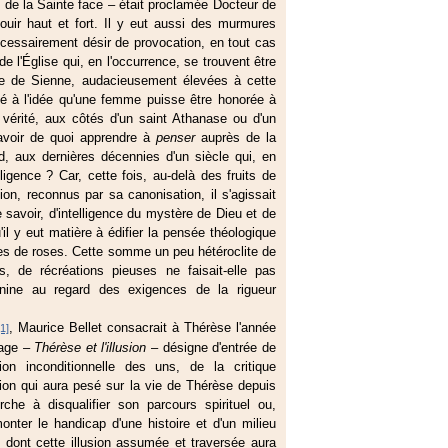
 de la Sainte face – était proclamée Docteur de
jouir haut et fort. Il y eut aussi des murmures
écessairement désir de provocation, en tout cas
 l'Église qui, en l'occurrence, se trouvent être
ne de Sienne, audacieusement élevées à cette
até à l'idée qu'une femme puisse être honorée à
vérité, aux côtés d'un saint Athanase ou d'un
 avoir de quoi apprendre à
penser
auprès de la
 aux dernières décennies d'un siècle qui, en
lligence ? Car, cette fois, au-delà des fruits de
on, reconnus par sa canonisation, il s'agissait
 savoir, d'intelligence du mystère de Dieu et de
l y eut matière à édifier la pensée théologique
ies de roses. Cette somme un peu hétéroclite de
s, de récréations pieuses ne faisait-elle pas
minine au regard des exigences de la rigueur
, Maurice Bellet consacrait à Thérèse l'année
[1]
rage –
Thérèse et l'illusion
– désigne d'entrée de
ion inconditionnelle des uns, de la critique
usion qui aura pesé sur la vie de Thérèse depuis
he à disqualifier son parcours spirituel ou,
onter le handicap d'une histoire et d'un milieu
e dont cette illusion assumée et traversée aura