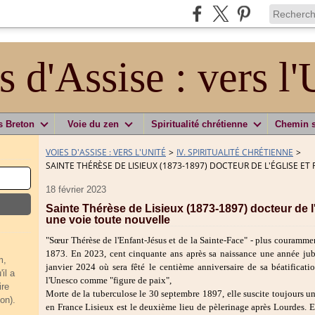
s d'Assise : vers l'
s Breton
Voie du zen
Spiritualité chrétienne
Chemin 
VOIES D'ASSISE : VERS L'UNITÉ
>
IV. SPIRITUALITÉ CHRÉTIENNE
>
SAINTE THÉRÈSE DE LISIEUX (1873-1897) DOCTEUR DE L'ÉGLISE ET
18 février 2023
Sainte Thérèse de Lisieux (1873-1897) docteur de l'
une voie toute nouvelle
"Sœur Thérèse de l'Enfant-Jésus et de la Sainte-Face" - plus courammen
1873. En 2023, cent cinquante ans après sa naissance une année jubi
m,
janvier 2024 où sera fêté le centième anniversaire de sa béatificat
il a
l'Unesco comme "figure de paix",
ire
Morte de la tuberculose le 30 septembre 1897, elle suscite toujours u
on).
en France Lisieux est le deuxième lieu de pèlerinage après Lourdes. E