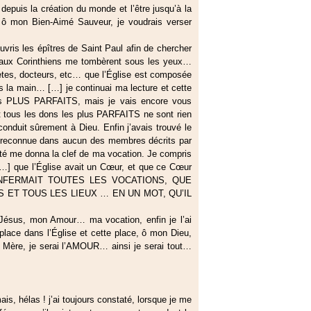
epuis la création du monde et l’être jusqu’à la
 ô mon Bien-Aimé Sauveur, je voudrais verser
ouvris les épîtres de Saint Paul afin de chercher
re aux Corinthiens me tombèrent sous les yeux…
hètes, docteurs, etc… que l’Église est composée
s la main… […] je continuai ma lecture et cette
es PLUS PARFAITS, mais je vais encore vous
t tous les dons les plus PARFAITS ne sont rien
uit sûrement à Dieu. Enfin j’avais trouvé le
s reconnue dans aucun des membres décrits par
ité me donna la clef de ma vocation. Je compris
[…] que l’Église avait un Cœur, et que ce Cœur
 RENFERMAIT TOUTES LES VOCATIONS, QUE
 ET TOUS LES LIEUX … EN UN MOT, QU’IL
O Jésus, mon Amour… ma vocation, enfin je l’ai
 place dans l’Église et cette place, ô mon Dieu,
 Mère, je serai l’AMOUR… ainsi je serai tout…
ais, hélas ! j’ai toujours constaté, lorsque je me