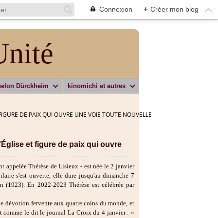
Connexion
+
Créer mon blog
Unité
selon Dürckheim
kinomichi et autres
 FIGURE DE PAIX QUI OUVRE UNE VOIE TOUTE NOUVELLE
Église et figure de paix qui ouvre
t appelée Thérèse de Lisieux - est née le 2 janvier
laire s'est ouverte, elle dure jusqu'au dimanche 7
ion (1923). En 2022-2023 Thérèse est célébrée par
ne dévotion fervente aux quatre coins du monde, et
t comme le dit le journal La Croix du 4 janvier : «