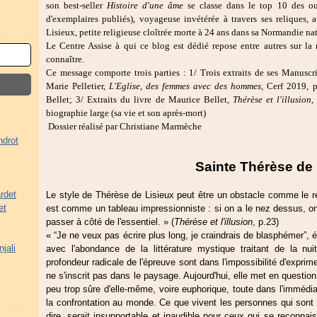
son best-seller
Histoire d'une âme
se classe dans le top 10 des o
d'exemplaires publiés), voyageuse invétérée à travers ses reliques,
Lisieux, petite religieuse cloîtrée morte à 24 ans dans sa Normandie na
Le Centre Assise à qui ce blog est dédié repose entre autres sur la m
connaître.
Ce message comporte trois parties : 1/ Trois extraits de ses Manuscri
Marie Pelletier,
L'Eglise, des femmes avec des hommes
, Cerf 2019, 
Bellet; 3/ Extraits du livre de Maurice Bellet,
Thérèse et l'illusion
,
biographie large (sa vie et son après-mort)
Dossier réalisé par Christiane Marmèche
ndrot
Sainte Thérèse de 
rdet
Le style de Thérèse de Lisieux peut être un obstacle comme le 
et
est comme un tableau impressionniste : si on a le nez dessus, on
passer à côté de l'essentiel. » (
Thérèse et l'illusion
, p.23)
« “Je ne veux pas écrire plus long, je craindrais de blasphémer”,
jali
avec l'abondance de la littérature mystique traitant de la nui
profondeur radicale de l'épreuve sont dans l'impossibilité d'exprim
ne s'inscrit pas dans le paysage. Aujourd'hui, elle met en questio
peu trop sûre d'elle-même, voire euphorique, toute dans l'immédia
la confrontation au monde. Ce que vivent les personnes qui sont 
dire, serait insupportable et inaudible pour ceux qui se reconnais