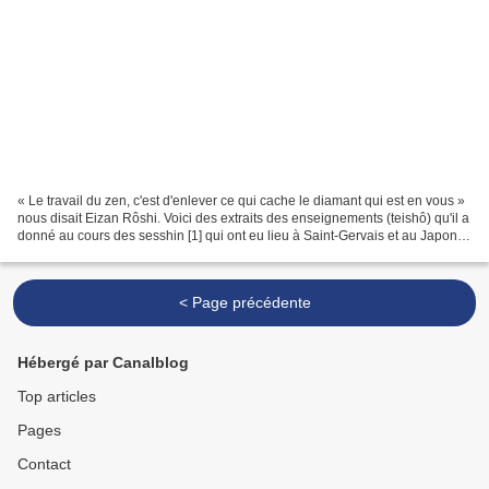
« Le travail du zen, c'est d'enlever ce qui cache le diamant qui est en vous »
nous disait Eizan Rôshi. Voici des extraits des enseignements (teishô) qu'il a
donné au cours des sesshin [1] qui ont eu lieu à Saint-Gervais et au Japon
entre 1988 et 1995....
< Page précédente
Hébergé par Canalblog
Top articles
Pages
Contact