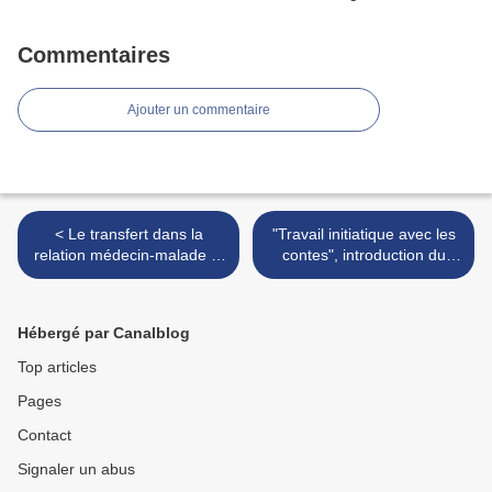
Commentaires
Ajouter un commentaire
< Le transfert dans la
"Travail initiatique avec les
relation médecin-malade et
contes", introduction du
le "maître intérieur" par
livre de Hildegard
Jean Marchal, médecin
Wiedemann >
Hébergé par Canalblog
Top articles
Pages
Contact
Signaler un abus