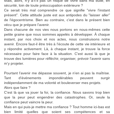
Mais, alors, n'y a-t-il pas un risque de vivre dans ma bulle, en
sécurité, loin de toute préoccupation extérieure ?
Ce serait très mal comprendre ce que signifie "vivre l'instant
présent". Cette attitude juste est aux antipodes du "laisser aller"
de l'égocentrisme. Bien au contraire, c'est dans le présent bien
vécu que je prépare l'avenir.
Dans chacune de nos vies nous portons en nous-mêmes cette
petite graine que nous sommes appelés à développer. À chaque
instant, par nos choix et nos actes, nous construisons notre
avenir. Encore faut-il être très à l'écoute de cette vie intérieure et
y répondre activement. Là, à chaque instant, je trouve la force
nécessaire pour faire face à la situation. C'est aussi là que je
trouve des lumières pour réfléchir, organiser, prévoir l'avenir sans
m'y projeter.
Pourtant l'avenir me dépasse souvent, je n'en ai pas la maîtrise.
Tant d'événements impondérables peuvent surgir
indépendamment de ma volonté et bouleverser mes projets.
Alors que faire ?
C'est là que va jouer la foi, la confiance. Nous savons trop bien
que la peur peut engendrer des catastrophes. Or, seule la
confiance peut vaincre la peur.
Mais en qui puis-je mettre ma confiance ? Tout homme ici-bas est
bien limité quelles que soient ses compétences et sa