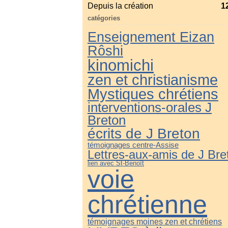
Depuis la création
1
catégories
Enseignement Eizan
Rôshi
kinomichi
zen et christianisme
Mystiques chrétiens
interventions-orales J
Breton
écrits de J Breton
témoignages centre-Assise
Lettres-aux-amis de J Bre
lien avec St-Benoît
voie
chrétienne
témoignages moines zen et chrétiens