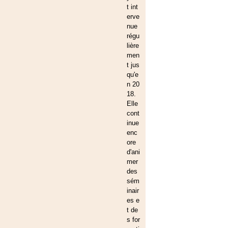
t int
erve
nue
régu
lière
men
t jus
qu'e
n 20
18.
Elle
cont
inue
enc
ore
d'ani
mer
des
sém
inair
es e
t de
s for