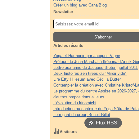
Créer un blog avec CanalBlog
Newsletter
Articles récents
Yoga et Harmonie par Jacques Vigne
Préface de Jean Marchal à Ikébana d'Annik Ge
Lettre aux amis de Jacques Breton, juillet 2011
Deux histoires zen tirées du "Miroir vide"
Lire Etty Hillesum avec Cécilia Dutter
Contempler la création avec Christine Kristof-La
Le programme du centre Assise en 2026-2027, 
d'autres propositions ailleurs
L'évolution du kinomichi
Introduction au contexte du Yoga-Sûtra de Patan
Le regard du cœur, Benoit Billot
Flux RSS
Visiteurs