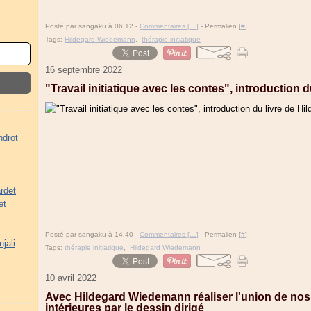
Posté par sangaku à 06:12 -
Commentaires [
…
]
- Permalien [
#
]
Tags:
Hildegard Wiedemann
,
thérapie initiatique
16 septembre 2022
"Travail initiatique avec les contes", introduction
ndrot
rdet
et
Posté par sangaku à 14:40 -
Commentaires [
…
]
- Permalien [
#
]
jali
Tags:
thérapie initiatique
,
Hildegard Wiedemann
10 avril 2022
Avec Hildegard Wiedemann réaliser l'union de nos
intérieures par le dessin dirigé