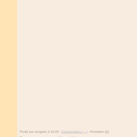
Posté par sangaku à 16:26 -
Commentaires [
…
]
- Permalien [
#
]