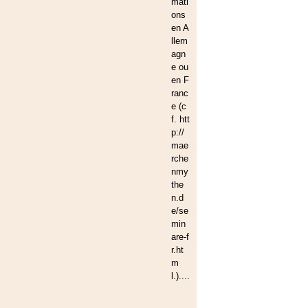
mati
ons
en A
llem
agn
e ou
en F
ranc
e (c
f. htt
p://
mae
rche
nmy
the
n.d
e/se
min
are-f
r.ht
m
l.)....