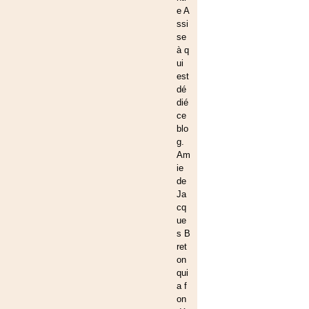
e A
ssi
se
à q
ui
est
dé
dié
ce
blo
g.
Am
ie
de
Ja
cq
ue
s B
ret
on
qui
a f
on