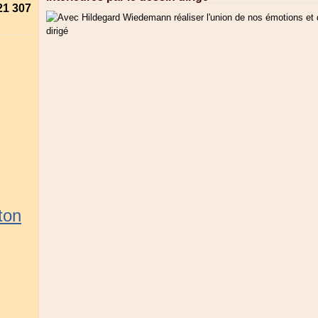
21 307
ton