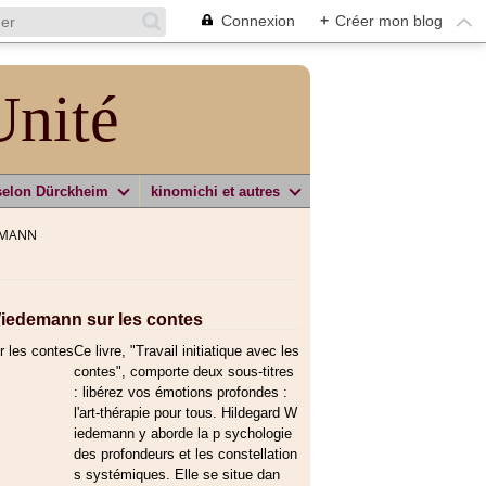
Connexion
+
Créer mon blog
Unité
selon Dürckheim
kinomichi et autres
EMANN
Wiedemann sur les contes
Ce livre, "Travail initiatique avec les
contes", comporte deux sous-titres
: libérez vos émotions profondes :
l'art-thérapie pour tous. Hildegard W
iedemann y aborde la p sychologie
des profondeurs et les constellation
s systémiques. Elle se situe dan