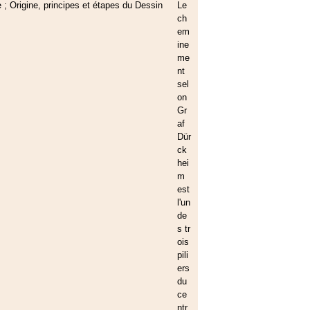
Le
ch
em
ine
me
nt
sel
on
Gr
af
Dür
ck
hei
m
est
l'un
de
s tr
ois
pili
ers
du
ce
ntr