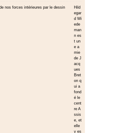
Hild
egar
d Wi
ede
man
n es
t un
e a
mie
de J
acq
ues
Bret
on q
ui a
fond
é le
cent
re A
ssis
e, et
elle
y es