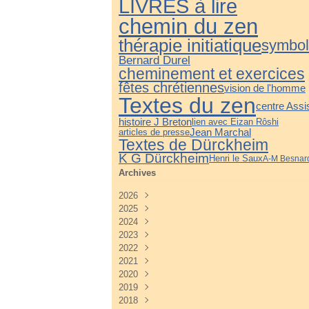
LIVRES à lire
chemin du zen
thérapie initiatique
symbol
Bernard Durel
cheminement et exercices
fêtes chrétiennes
vision de l'homme
Textes du zen
centre Assi
histoire J Breton
lien avec Eizan Rôshi
Jean Marchal
articles de presse
Textes de Dürckheim
K G Dürckheim
Henri le Saux
A-M Besnar
Archives
2026
2025
Juillet
(3)
2024
Juin
Décembre
(4)
(3)
2023
Mai
Novembre
Décembre
(3)
(4)
(3)
2022
Avril
Octobre
Novembre
Décembre
(2)
(3)
(3)
(5)
2021
Mars
Septembre
Octobre
Novembre
Décembre
(3)
(3)
(3)
(4)
(3)
2020
Février
Août
Septembre
Octobre
Novembre
Décembre
(2)
(2)
(4)
(4)
(3)
(3)
2019
Janvier
Juillet
Août
Septembre
Octobre
Novembre
Décembre
(2)
(2)
(3)
(3)
(3)
(5)
(3)
2018
Juin
Juillet
Août
Septembre
Octobre
Novembre
Décembre
(2)
(2)
(3)
(3)
(4)
(4)
(2)