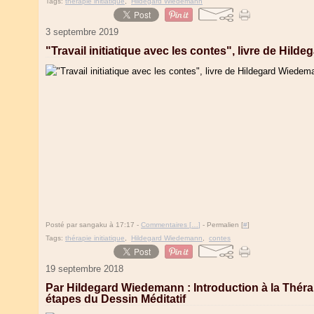
Tags:
thérapie initiatique
,
Hildegard Wiedemann
3 septembre 2019
"Travail initiatique avec les contes", livre de Hil
Posté par sangaku à 17:17 -
Commentaires [
…
]
- Permalien [
#
]
Tags:
thérapie initiatique
,
Hildegard Wiedemann
,
contes
19 septembre 2018
Par Hildegard Wiedemann : Introduction à la Thérapie
étapes du Dessin Méditatif