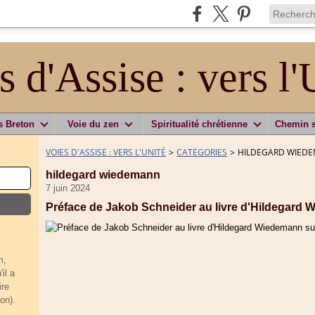
s d'Assise : vers l'
s Breton
Voie du zen
Spiritualité chrétienne
Chemin 
VOIES D'ASSISE : VERS L'UNITÉ
>
CATEGORIES
>
HILDEGARD WIED
hildegard wiedemann
7 juin 2024
Préface de Jakob Schneider au livre d'Hildegard 
m,
il a
ire
on).