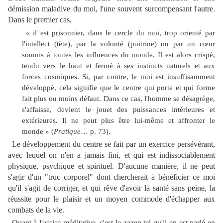
démission maladive du moi, l'une souvent surcompensant l'autre.
Dans le premier cas,
« il est prisonnier, dans le cercle du moi, trop orienté par
l'intellect (tête), par la volonté (poitrine) ou par un cœur
soumis à toutes les influences du monde. Il est alors crispé,
tendu vers le haut et fermé à ses instincts naturels et aux
forces cosmiques. Si, par contre, le moi est insuffisamment
développé, cela signifie que le centre qui porte et qui forme
fait plus ou moins défaut. Dans ce cas, l'homme se désagrège,
s'affaisse, devient le jouet des puissances intérieures et
extérieures. Il ne peut plus être lui-même et affronter le
monde » (
Pratique
… p. 73).
Le développement du centre se fait par un exercice persévérant,
avec lequel on n'en a jamais fini, et qui est indissociablement
physique, psychique et spirituel. D'aucune manière, il ne peut
s'agir d'un "truc corporel" dont chercherait à bénéficier ce moi
qu'il s'agit de corriger, et qui rêve d'avoir la santé sans peine, la
réussite pour le plaisir et un moyen commode d'échapper aux
combats de la vie.
Quant à l'assise méditative, c'est le zazen tel qu'il en est parlé en