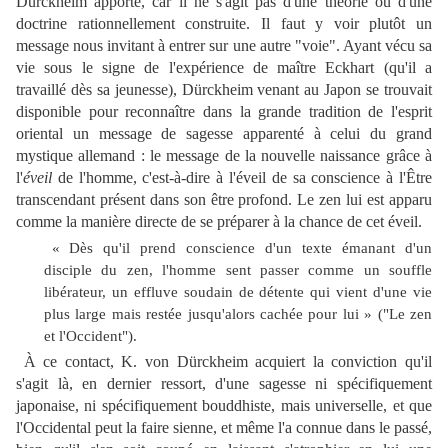
Dürckheim apporte, car il ne s'agit pas d'une théorie ou d'une
doctrine rationnellement construite. Il faut y voir plutôt un
message nous invitant à entrer sur une autre "voie". Ayant vécu sa
vie sous le signe de l'expérience de maître Eckhart (qu'il a
travaillé dès sa jeunesse), Dürckheim venant au Japon se trouvait
disponible pour reconnaître dans la grande tradition de l'esprit
oriental un message de sagesse apparenté à celui du grand
mystique allemand : le message de la nouvelle naissance grâce à
l'
éveil
de l'homme, c'est-à-dire à l'éveil de sa conscience à l'Être
transcendant présent dans son être profond. Le zen lui est apparu
comme la manière directe de se préparer à la chance de cet éveil.
« Dès qu'il prend conscience d'un texte émanant d'un
disciple du zen, l'homme sent passer comme un souffle
libérateur, un effluve soudain de détente qui vient d'une vie
plus large mais restée jusqu'alors cachée pour lui » ("Le zen
et l'Occident").
À ce contact, K. von Dürckheim acquiert la conviction qu'il
s'agit là, en dernier ressort, d'une sagesse ni spécifiquement
japonaise, ni spécifiquement bouddhiste, mais universelle, et que
l'Occidental peut la faire sienne, et même l'a connue dans le passé,