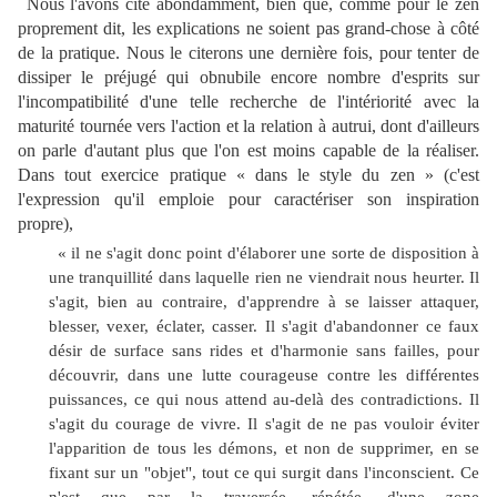
Nous l'avons cité abondamment, bien que, comme pour le zen
proprement dit, les explications ne soient pas grand-chose à côté
de la pratique. Nous le citerons une dernière fois, pour tenter de
dissiper le préjugé qui obnubile encore nombre d'esprits sur
l'incompatibilité d'une telle recherche de l'intériorité avec la
maturité tournée vers l'action et la relation à autrui, dont d'ailleurs
on parle d'autant plus que l'on est moins capable de la réaliser.
Dans tout exercice pratique « dans le style du zen » (c'est
l'expression qu'il emploie pour caractériser son inspiration
propre),
« il ne s'agit donc point d'élaborer une sorte de disposition à
une tranquillité dans laquelle rien ne viendrait nous heurter. Il
s'agit, bien au contraire, d'apprendre à se laisser attaquer,
blesser, vexer, éclater, casser. Il s'agit d'abandonner ce faux
désir de surface sans rides et d'harmonie sans failles, pour
découvrir, dans une lutte courageuse contre les différentes
puissances, ce qui nous attend au-delà des contradictions. Il
s'agit du courage de vivre. Il s'agit de ne pas vouloir éviter
l'apparition de tous les démons, et non de supprimer, en se
fixant sur un "objet", tout ce qui surgit dans l'inconscient. Ce
n'est que par la traversée, répétée, d'une zone