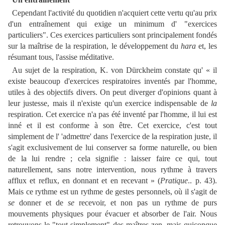
Cependant l'activité du quotidien n'acquiert cette vertu qu'au prix
d'un entraînement qui exige un minimum d' "exercices
particuliers". Ces exercices particuliers sont principalement fondés
sur la maîtrise de la respiration, le développement du
hara
et, les
résumant tous, l'assise méditative.
Au sujet de la respiration, K. von Dürckheim constate qu' « il
existe beaucoup d'exercices respiratoires inventés par l'homme,
utiles à des objectifs divers. On peut diverger d'opinions quant à
leur justesse, mais il n'existe qu'un exercice indispensable de
la
respiration. Cet exercice n'a pas été inventé par l'homme, il lui est
inné et il est conforme à son être. Cet exercice, c'est tout
simplement de l' 'admettre' dans l'exercice de la respiration juste, il
s'agit exclusivement de lui conserver sa forme naturelle, ou bien
de la lui rendre ; cela signifie : laisser faire ce qui, tout
naturellement, sans notre intervention, nous rythme à travers
afflux et reflux, en donnant et en recevant » (
Pratique
.. p. 43).
Mais ce rythme est un rythme de gestes personnels, où il s'agit de
se
donner et de
se
recevoir, et non pas un rythme de purs
mouvements physiques pour évacuer et absorber de l'air. Nous
retrouvons le "tout simplement" des maîtres zen, mais quiconque