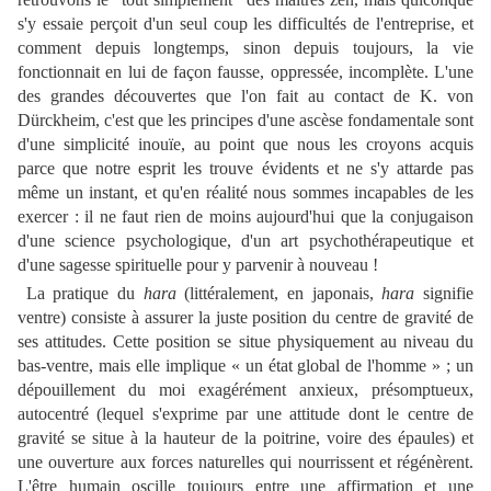
s'y essaie perçoit d'un seul coup les difficultés de l'entreprise, et
comment depuis longtemps, sinon depuis toujours, la vie
fonctionnait en lui de façon fausse, oppressée, incomplète. L'une
des grandes découvertes que l'on fait au contact de K. von
Dürckheim, c'est que les principes d'une ascèse fondamentale sont
d'une simplicité inouïe, au point que nous les croyons acquis
parce que notre esprit les trouve évidents et ne s'y attarde pas
même un instant, et qu'en réalité nous sommes incapables de les
exercer : il ne faut rien de moins aujourd'hui que la conjugaison
d'une science psychologique, d'un art psychothérapeutique et
d'une sagesse spirituelle pour y parvenir à nouveau !
La pratique du
hara
(littéralement, en japonais,
hara
signifie
ventre) consiste à assurer la juste position du centre de gravité de
ses attitudes. Cette position se situe physiquement au niveau du
bas-ventre, mais elle implique « un état global de l'homme » ; un
dépouillement du moi exagérément anxieux, présomptueux,
autocentré (lequel s'exprime par une attitude dont le centre de
gravité se situe à la hauteur de la poitrine, voire des épaules) et
une ouverture aux forces naturelles qui nourrissent et régénèrent.
L'être humain oscille toujours entre une affirmation et une