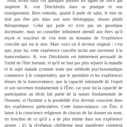
Nous avons dans ces quelques phrases les lignes de force qui
inspirent K. von Dürckheim dans sa pratique et son
enseignement. Bien entendu, quand il parle de salut, le mot ne
doit pas être pris dans son sens théologique, disons plutôt
thérapeutique. Celui qui parle ici n'est pas un gnostique
doctrinaire, mais un conseiller infiniment attentif aux êtres qu'il
reçoit et soucieux de s'en tenir au domaine de l'expérience
concrète qui est le sien. Mais voici où il devient original : c'est
que, pour lui, cette expérience concrète inclut une ouverture à la
transcendance. K. von Dürckheim est intimement persuadé de
l'unité de l'être humain, et qu'il ne faut pas plus séparer la maladie
et le sujet malade (comme toute une méthode psychosomatique
commence à le comprendre), que le quotidien et les expériences
ténues de la transcendance, que la capacité rationnelle de l'esprit
et son ouverture fondamentale à l'Être, car pour lui la capacité de
participation au divin fait partie de la nature fondamentale de
l'homme, et l'homme a la possibilité d'en devenir conscient dans
des expériences particulières. Cette transcendance, cet Être, il
laisse à la conscience religieuse de chacun de lui donner un nom,
en fonction de ce qu'il y a de plus intime dans son expérience
propre ; ici la révélation chrétienne peut manifester comment