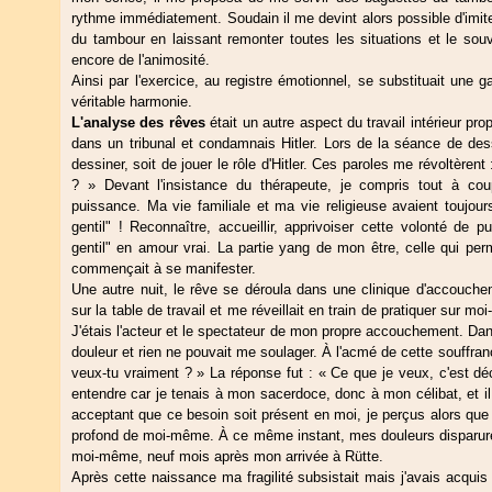
rythme immédiatement. Soudain il me devint alors possible d'imit
du tambour en laissant remonter toutes les situations et le sou
encore de l'animosité.
Ainsi par l'exercice, au registre émotionnel, se substituait un
véritable harmonie.
L'analyse des rêves
était un autre aspect du travail intérieur pro
dans un tribunal et condamnais Hitler. Lors de la séance de des
dessiner, soit de jouer le rôle d'Hitler. Ces paroles me révoltèrent
? » Devant l'insistance du thérapeute, je compris tout à coup
puissance. Ma vie familiale et ma vie religieuse avaient toujours
gentil" ! Reconnaître, accueillir, apprivoiser cette volonté de p
gentil" en amour vrai. La partie yang de mon être, celle qui perme
commençait à se manifester.
Une autre nuit, le rêve se déroula dans une clinique d'accouch
sur la table de travail et me réveillait en train de pratiquer sur
J'étais l'acteur et le spectateur de mon propre accouchement. Dans
douleur et rien ne pouvait me soulager. À l'acmé de cette souffran
veux-tu vraiment ? » La réponse fut : « Ce que je veux, c'est déc
entendre car je tenais à mon sacerdoce, donc à mon célibat, et il
acceptant que ce besoin soit présent en moi, je perçus alors que 
profond de moi-même. À ce même instant, mes douleurs disparuren
moi-même, neuf mois après mon arrivée à Rütte.
Après cette naissance ma fragilité subsistait mais j'avais acquis 