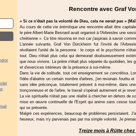
Rencontre avec Graf V
« Si ce n'était pas la volonté de Dieu, cela ne serait pas » (M
Au cours de cette vie érémitique une rencontre allait être capita
le père Albert-Marie Besnard avait organisé à l'Arbresles une sessi
chrétienne ». Ce titre résonna en moi car j'aspirais à savoir comm
L'année suivante, Graf Von Dürckheim fut l'invité de l'Arbre
révélaient l'unité de la personne : le corps et le psychisme n'éta
tout. Dieu n'était plus celui qui demeurait douloureusement extér
ndrot
que nous vivions. La prière n'était plus séparée du quotidien, les g
et d'exercices intérieurs de la présence à soi-même.
Dans la vie de solitude, tout cet enseignement se concrétisa. Lo
l'idée d'abattre un certain nombre d'arbres, j'en revenais fourbu et
rdet
sans idée préconçue, totalement présent à moi-même, dans une a
et
tronçonneuse et de l'arbre, le travail s'opérait autrement et je reve
La vie spirituelle n'était pas une réalité à chercher en dehors de 
mise en œuvre continuelle de l'Esprit qui anime sans cesse tout
jali
qui se présente.
Malgré ces expériences, beaucoup de problèmes persistaient. J'asp
heureux, mais n'y parvenais pas par ma simple volonté. Je prenai
Treize mois à Rütte che