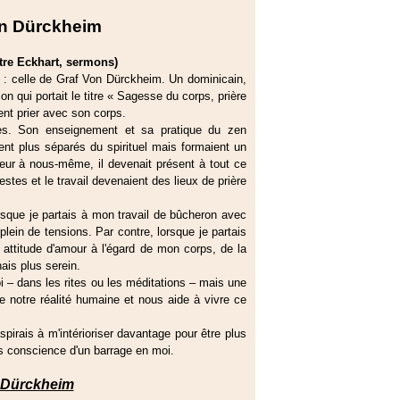
on Dürckheim
aître Eckhart, sermons)
le : celle de Graf Von Dürckheim. Un dominicain,
on qui portait le titre « Sagesse du corps, prière
ent prier avec son corps.
sles. Son enseignement et sa pratique du zen
ient plus séparés du spirituel mais formaient un
ieur à nous-même, il devenait présent à tout ce
estes et le travail devenaient des lieux de prière
rsque je partais à mon travail de bûcheron avec
 plein de tensions. Par contre, lorsque je partais
ttitude d'amour à l'égard de mon corps, de la
nais plus serein.
soi – dans les rites ou les méditations – mais une
e notre réalité humaine et nous aide à vivre ce
irais à m'intérioriser davantage pour être plus
s conscience d'un barrage en moi.
z Dürckheim