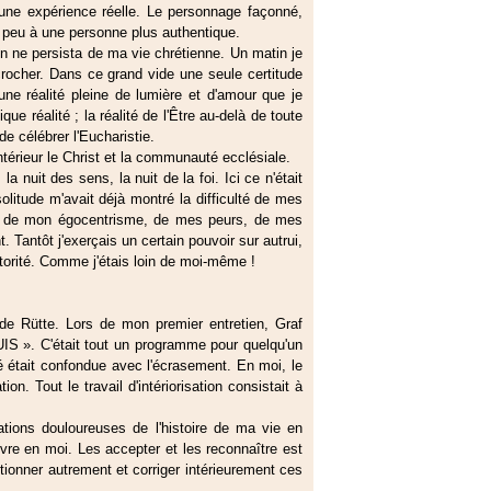
'une expérience réelle. Le personnage façonné,
à peu à une personne plus authentique.
n ne persista de ma vie chrétienne. Un matin je
rocher. Dans ce grand vide une seule certitude
ne réalité pleine de lumière et d'amour que je
e réalité ; la réalité de l'Être au-delà de toute
de célébrer l'Eucharistie.
ntérieur le Christ et la communauté ecclésiale.
a nuit des sens, la nuit de la foi. Ici ce n'était
solitude m'avait déjà montré la difficulté de mes
nier de mon égocentrisme, de mes peurs, de mes
. Tantôt j'exerçais un certain pouvoir sur autrui,
utorité. Comme j'étais loin de moi-même !
de Rütte. Lors de mon premier entretien, Graf
 ». C'était tout un programme pour quelqu'un
lité était confondue avec l'écrasement. En moi, le
on. Tout le travail d'intériorisation consistait à
ions douloureuses de l'histoire de ma vie en
vre en moi. Les accepter et les reconnaître est
tionner autrement et corriger intérieurement ces