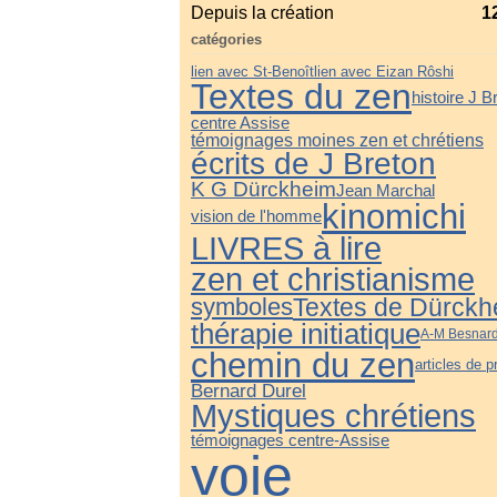
Depuis la création
1
catégories
lien avec St-Benoît
lien avec Eizan Rôshi
Textes du zen
histoire J B
centre Assise
témoignages moines zen et chrétiens
écrits de J Breton
K G Dürckheim
Jean Marchal
kinomichi
vision de l'homme
LIVRES à lire
zen et christianisme
symboles
Textes de Dürckh
thérapie initiatique
A-M Besnar
chemin du zen
articles de 
Bernard Durel
Mystiques chrétiens
témoignages centre-Assise
voie