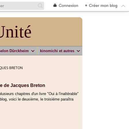
Connexion
+
Créer mon blog
Unité
selon Dürckheim
kinomichi et autres
CQUES BRETON
ge de Jacques Breton
ieurs chapitres d'un livre "Oui à l'inaltérable"
blog, voici le deuxième, le troisième paraîtra