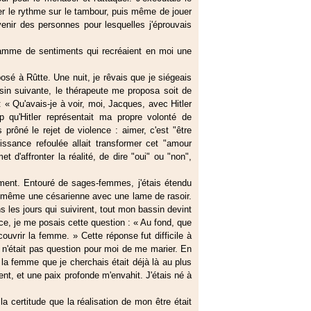
er le rythme sur le tambour, puis même de jouer
venir des personnes pour lesquelles j'éprouvais
e gamme de sentiments qui recréaient en moi une
posé à Rûtte. Une nuit, je rêvais que je siégeais
sin suivante, le thérapeute me proposa soit de
 : « Qu'avais-je à voir, moi, Jacques, avec Hitler
 qu'Hitler représentait ma propre volonté de
 prôné le rejet de violence : aimer, c'est "être
uissance refoulée allait transformer cet "amour
t d'affronter la réalité, de dire "oui" ou "non",
ement. Entouré de sages-femmes, j'étais étendu
 moi-même une césarienne avec une lame de rasoir.
 les jours qui suivirent, tout mon bassin devint
ce, je me posais cette question : « Au fond, que
ouvrir la femme. » Cette réponse fut difficile à
 n'était pas question pour moi de me marier. En
la femme que je cherchais était déjà là au plus
t, et une paix profonde m'envahit. J'étais né à
la certitude que la réalisation de mon être était