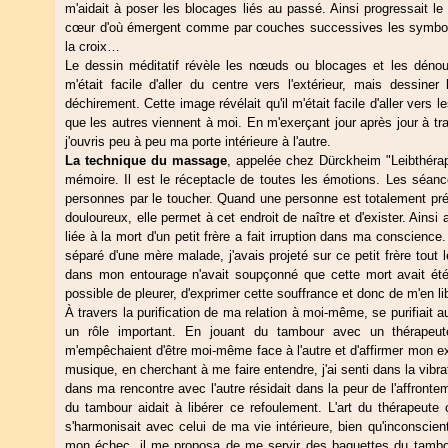
m'aidait à poser les blocages liés au passé. Ainsi progressait l
cœur d'où émergent comme par couches successives les symboles d
la croix…
Le dessin méditatif révèle les nœuds ou blocages et les dénoue. 
m'était facile d'aller du centre vers l'extérieur, mais dessine
déchirement. Cette image révélait qu'il m'était facile d'aller vers 
que les autres viennent à moi. En m'exerçant jour après jour à trace
j'ouvris peu à peu ma porte intérieure à l'autre.
La technique du massage
, appelée chez Dürckheim "Leibthérap
mémoire. Il est le réceptacle de toutes les émotions. Les séan
personnes par le toucher. Quand une personne est totalement pré
douloureux, elle permet à cet endroit de naître et d'exister. Ains
liée à la mort d'un petit frère a fait irruption dans ma conscience
séparé d'une mère malade, j'avais projeté sur ce petit frère tout l
dans mon entourage n'avait soupçonné que cette mort avait été 
possible de pleurer, d'exprimer cette souffrance et donc de m'en lib
À travers la purification de ma relation à moi-même, se purifiait 
un rôle important. En jouant du tambour avec un thérapeute
m'empêchaient d'être moi-même face à l'autre et d'affirmer mon ex
musique, en cherchant à me faire entendre, j'ai senti dans la vibr
dans ma rencontre avec l'autre résidait dans la peur de l'affront
du tambour aidait à libérer ce refoulement. L'art du thérapeute
s'harmonisait avec celui de ma vie intérieure, bien qu'inconscien
mon échec, il me proposa de me servir des baguettes du tambour