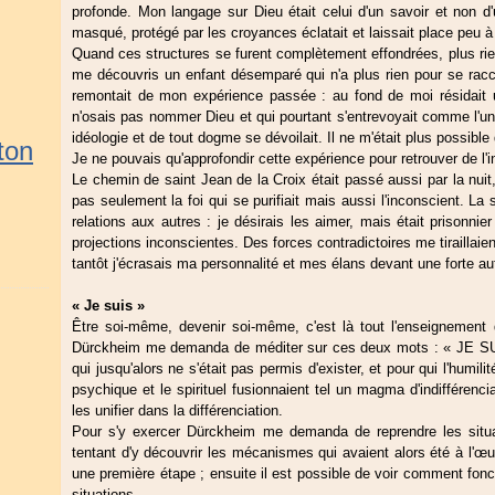
profonde. Mon langage sur Dieu était celui d'un savoir et non d
masqué, protégé par les croyances éclatait et laissait place peu 
Quand ces structures se furent complètement effondrées, plus rie
me découvris un enfant désemparé qui n'a plus rien pour se racc
remontait de mon expérience passée : au fond de moi résidait u
n'osais pas nommer Dieu et qui pourtant s'entrevoyait comme l'uniqu
idéologie et de tout dogme se dévoilait. Il ne m'était plus possible 
ton
Je ne pouvais qu'approfondir cette expérience pour retrouver de l'i
Le chemin de saint Jean de la Croix était passé aussi par la nuit, l
pas seulement la foi qui se purifiait mais aussi l'inconscient. La 
relations aux autres : je désirais les aimer, mais était prison
projections inconscientes. Des forces contradictoires me tiraillaient
tantôt j'écrasais ma personnalité et mes élans devant une forte a
« Je suis »
Être soi-même, devenir soi-même, c'est là tout l'enseignement 
Dürckheim me demanda de méditer sur ces deux mots : « JE SUIS
qui jusqu'alors ne s'était pas permis d'exister, et pour qui l'humi
psychique et le spirituel fusionnaient tel un magma d'indifférenciati
les unifier dans la différenciation.
Pour s'y exercer Dürckheim me demanda de reprendre les situat
tentant d'y découvrir les mécanismes qui avaient alors été à l'œu
une première étape ; ensuite il est possible de voir comment fonc
situations.