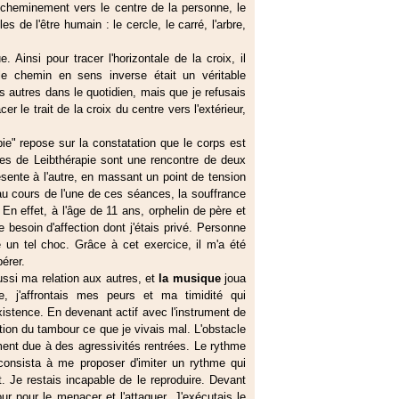
e cheminement vers le centre de la personne, le
e l'être humain : le cercle, le carré, l'arbre,
Ainsi pour tracer l'horizontale de la croix, il
r le chemin en sens inverse était un véritable
les autres dans le quotidien, mais que je refusais
r le trait de la croix du centre vers l'extérieur,
ie" repose sur la constatation que le corps est
ces de Leibthérapie sont une rencontre de deux
sente à l'autre, en massant un point de tension
i au cours de l'une de ces séances, la souffrance
. En effet, à l'âge de 11 ans, orphelin de père et
e besoin d'affection dont j'étais privé. Personne
un tel choc. Grâce à cet exercice, il m'a été
érer.
aussi ma relation aux autres, et
la musique
joua
, j'affrontais mes peurs et ma timidité qui
istence. En devenant actif avec l'instrument de
ation du tambour ce que je vivais mal. L'obstacle
ement due à des agressivités rentrées. Le rythme
 consista à me proposer d'imiter un rythme qui
t. Je restais incapable de le reproduire. Devant
 pour le menacer et l'attaquer. J'exécutais le