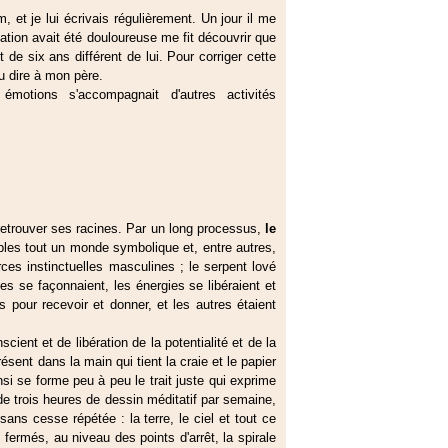
m, et je lui écrivais régulièrement. Un jour il me
tion avait été douloureuse me fit découvrir que
de six ans différent de lui. Pour corriger cette
pu dire à mon père.
émotions s'accompagnait d'autres activités
t retrouver ses racines. Par un long processus,
le
mples tout un monde symbolique et, entre autres,
orces instinctuelles masculines ; le serpent lové
 se façonnaient, les énergies se libéraient et
s pour recevoir et donner, et les autres étaient
cient et de libération de la potentialité et de la
sent dans la main qui tient la craie et le papier
insi se forme peu à peu le trait juste qui exprime
de trois heures de dessin méditatif par semaine,
 sans cesse répétée : la terre, le ciel et tout ce
s fermés, au niveau des points d'arrêt, la spirale