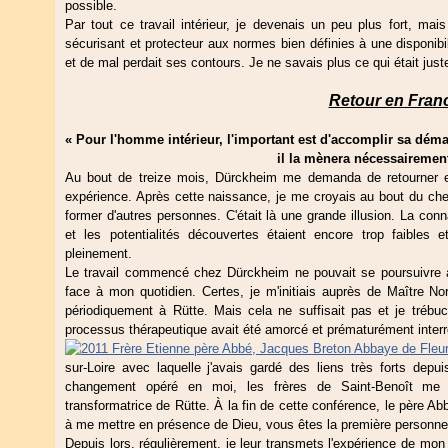
possible.
Par tout ce travail intérieur, je devenais un peu plus fort, mai
sécurisant et protecteur aux normes bien définies à une disponibil
et de mal perdait ses contours. Je ne savais plus ce qui était just
Retour en Fran
« Pour l'homme intérieur, l'important est d'accomplir sa dém
il la mènera nécessairement dans la
Au bout de treize mois, Dürckheim me demanda de retourner en
expérience. Après cette naissance, je me croyais au bout du che
former d'autres personnes. C'était là une grande illusion. La co
et les potentialités découvertes étaient encore trop faibles e
pleinement.
Le travail commencé chez Dürckheim ne pouvait se poursuivre à 
face à mon quotidien. Certes, je m'initiais auprès de Maître Nor
périodiquement à Rütte. Mais cela ne suffisait pas et je trébuch
processus thérapeutique avait été amorcé et prématurément inter
sur-Loire avec laquelle j'avais gardé des liens très forts depu
changement opéré en moi, les frères de Saint-Benoît me d
transformatrice de Rütte. À la fin de cette conférence, le père Ab
à me mettre en présence de Dieu, vous êtes la première personn
Depuis lors, régulièrement, je leur transmets l'expérience de mon