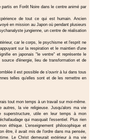
 partis en Forêt Noire dans le centre animé par
érience de tout ce qui est humain. Ancien
 envoyé en mission au Japon où pendant plusieurs
psychanalyste jungienne, un centre de réalisation
ntérieur, car le corps, le psychisme et l'esprit ne
appuyant sur la respiration et le maintien d'une
gnifie en japonais "le ventre" et représente le
 source d'énergie, lieu de transformation et de
mblée il est possible de s'ouvrir à lui dans tous
onnes telles qu'elles sont et de les remettre en
acrais tout mon temps à un travail sur moi-même.
e autres, la vie religieuse. Jusqu'alors ma vie
e superstructure, utile en leur temps à mon
échafaudage qui masquait l'essentiel. Plus rien
on éthique. L'enseignement philosophique et
n être, il avait mis de l'ordre dans ma pensée,
ntime. Le Christ demeurait extérieur à ma vie