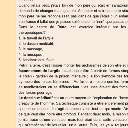
Quand j'étais petit, j'étais loin de mon père qui était en sanatoriu
demanda de changer ma signature. Accepter et voir que cette situa
mon père ne me reconnaissait pas dans ce que j'étais : un enfant 
souffrance il fallut que je puisse extérioriser le "non" que j'aurais 
Dans le centre de Rûtte, cet exercice intérieur sur les 
thérapeutiques
:
[1]
le travail de l'argile,
le dessin méditatif,
le massage,
la musique,
l'analyse des rêves.
Pétrir la terre, c'est laisser monter les archaïsmes de son être e
façonnement de l'argile
faisait apparaître à partir de formes si
le chien - gardien de la prison intérieure ; le lion symbole des f
symbole des forces féminines… Au fur et à mesure que les formes
se manifestaient en se différenciant : les unes étaient des force
des forces pour agir.
Le dessin méditatif
est un autre moyen de l'exploration de l'incons
créativité de l'homme. Sa technique consiste à être entièrement pré
qui sert de support. Il s'agit de laisser venir tout ce qui monte. A
ce que veut dire notre être profond. Pendant deux mois, à raison 
je n'ai tracé qu'une verticale, mais tout était dans cette verticale
qui m'empêchait de les relier l'un à l'autre. Puis, les yeux toujour