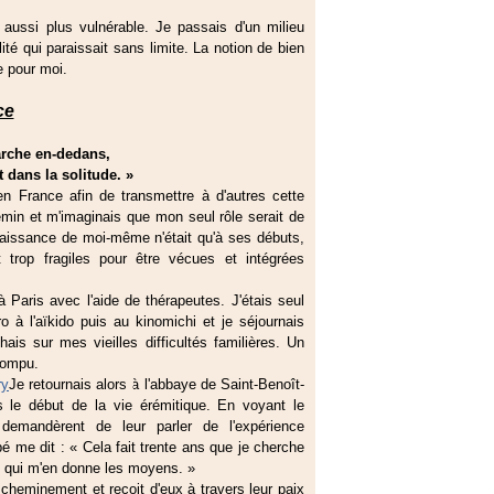
s aussi plus vulnérable. Je passais d'un milieu
ité qui paraissait sans limite. La notion de bien
e pour moi.
ce
arche en-dedans,
 solitude. »
 France afin de transmettre à d'autres cette
min et m'imaginais que mon seul rôle serait de
nnaissance de moi-même n'était qu'à ses débuts,
t trop fragiles pour être vécues et intégrées
Paris avec l'aide de thérapeutes. J'étais seul
o à l'aïkido puis au kinomichi et je séjournais
ais sur mes vieilles difficultés familières. Un
rompu.
Je retournais alors à l'abbaye de Saint-Benoît-
is le début de la vie érémitique. En voyant le
emandèrent de leur parler de l'expérience
bé me dit : « Cela fait trente ans que je cherche
e qui m'en donne les moyens. »
 cheminement et reçoit d'eux à travers leur paix