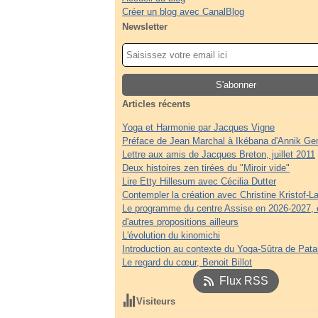
Créer un blog avec CanalBlog
Newsletter
Articles récents
Yoga et Harmonie par Jacques Vigne
Préface de Jean Marchal à Ikébana d'Annik Ge
Lettre aux amis de Jacques Breton, juillet 2011
Deux histoires zen tirées du "Miroir vide"
Lire Etty Hillesum avec Cécilia Dutter
Contempler la création avec Christine Kristof-La
Le programme du centre Assise en 2026-2027, 
d'autres propositions ailleurs
L'évolution du kinomichi
Introduction au contexte du Yoga-Sûtra de Patan
Le regard du cœur, Benoit Billot
Flux RSS
Visiteurs