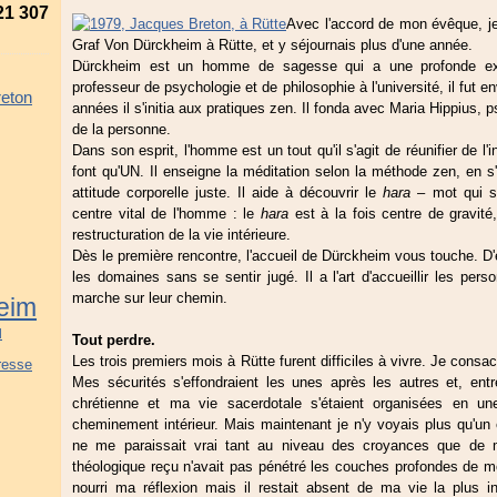
21 307
Avec l'accord de mon évêque, je
Graf Von Dürckheim à Rütte, et y séjournais plus d'une année.
Dürckheim est un homme de sagesse qui a une profonde exp
professeur de psychologie et de philosophie à l'université, il fut
reton
années il s'initia aux pratiques zen. Il fonda avec Maria Hippius, 
de la personne.
Dans son esprit, l'homme est un tout qu'il s'agit de réunifier de l'i
font qu'UN. Il enseigne la méditation selon la méthode zen, en s'
attitude corporelle juste. Il aide à découvrir le
hara
– mot qui si
centre vital de l'homme : le
hara
est à la fois centre de gravité,
restructuration de la vie intérieure.
Dès le première rencontre, l'accueil de Dürckheim vous touche. D'e
les domaines sans se sentir jugé. Il a l'art d'accueillir les pers
marche sur leur chemin.
eim
d
Tout perdre.
Les trois premiers mois à Rütte furent difficiles à vivre. Je cons
presse
Mes sécurités s'effondraient les unes après les autres et, entr
chrétienne et ma vie sacerdotale s'étaient organisées en un
cheminement intérieur. Mais maintenant je n'y voyais plus qu'un 
ne me paraissait vrai tant au niveau des croyances que de m
théologique reçu n'avait pas pénétré les couches profondes de mo
nourri ma réflexion mais il restait absent de ma vie la plus i