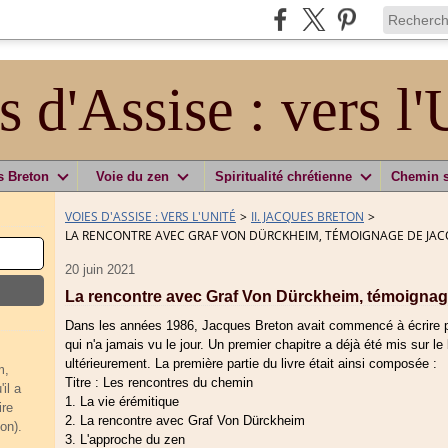
s d'Assise : vers l'
s Breton
Voie du zen
Spiritualité chrétienne
Chemin 
VOIES D'ASSISE : VERS L'UNITÉ
>
II. JACQUES BRETON
>
LA RENCONTRE AVEC GRAF VON DÜRCKHEIM, TÉMOIGNAGE DE JA
20 juin 2021
La rencontre avec Graf Von Dürckheim, témoigna
Dans les années 1986, Jacques Breton avait commencé à écrire plus
qui n'a jamais vu le jour. Un premier chapitre a déjà été mis sur le 
ultérieurement. La première partie du livre était ainsi composée :
m,
Titre : Les rencontres du chemin
il a
La vie érémitique
ire
La rencontre avec Graf Von Dürckheim
on).
L'approche du zen