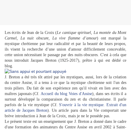
Les écrits de Jean de la Croix (
Le cantique spirituel, La montée du Mont
Carmel, La nuit obscure, La vive flamme d’amour
) ont marqué la
mystique chrétienne par leur radicalité et par la beauté de leurs propos,
ils visent la recherche d’une union d'amour difficilement concevable,
cette union nécessitant le passage par des nuits obscures. C'est à cela que
nous introduit Jacques Breton (1925-2017), prêtre à qui est dédié ce
blog.
J. Breton a été très tôt attiré par les mystiques, aussi, lors de la création
du centre Assise, il a tenu à ce que la mystique chrétienne soit l'un des
trois piliers. Du fait de son expérience zen qu'il vivait en lien avec des
maîtres japonais (Cf.
Accueil du blog Voies d'Assise
), dans ses écrits il a
surtout développé la comparaison du zen et du christianisme. Il parle
parfois de la vie mystique (Cf.
S'ouvrir à la vie mystique. Extrait d'un
article de Jacques Breton
). Un article paru dans la Vie comportait une
brève introduction à Jean de la Croix, mais je ne le possède pas.
Le présent texte est un enseignement que J. Breton a donné dans le cadre
d'une formation des animateurs du Centre Assise en avril 2002 à Saint-