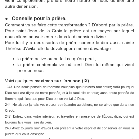
vient complètement prendre notre nature et nous donner une
autre dimension.
●
Conseils pour la prière.
Comment va se faire cette transformation ? D'abord par la prière.
Pour saint Jean de la Croix la prière est un moyen par lequel
nous allons pouvoir entrer dans la dimension divine.
Pour lui il y a deux sortes de prière comme le dira aussi sainte
Thérèse d'Avila, elle le développera même davantage :
la prière active ou on fait ce qu'on peut ;
la prière contemplative où c'est Dieu lui-même qui vient
prier en nous.
Voici quelques
maximes sur l'oraison (IX)
.
243. Une seule pensée de l'homme vaut plus que l'univers tout entier; voilà pourquoi
Dieu seul est digne de notre pensée, et à lui seul elle est due; aussi toute pensée de
l'homme qui n'est pas pour Dieu est un vol fait à Dieu.
244. Ne laissez jamais votre cœur se répandre au dehors, ne serait-ce que durant un
Credo.
247. Entrez dans votre intérieur, et travaillez en présence de l'Époux divin, qui est
toujours là à vous faire du bien.
248. Ayez toujours soin d'avoir Dieu présent à votre esprit et de conserver en vous la
pureté qu'il vous enseigne.