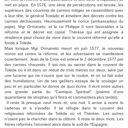
met en place. En 1576, une série de persécutions est lancée, les
supérieurs des couvents de carmes mitigés se rassemblent avec
à leur tête, le général Tostado et émettent des décrets contre les
carmes déchaussés. Heureusement le nonce (ambassadeur du
pape), Mgr Ormaneto, et le roi Philippe II sont favorables à la
réforme et le décret est cassé. Thérèse qui est assignée à
résidence peut choisir de vivre dans le couvent réformé qu'elle a
fondé à Tolède.
Mais lorsque Mgr Ormaneto meurt en juin 1577, le nouveau
nonce est contre la réforme, et les adversaires se manifestent
ouvertement. Jean de la Croix est enlevé le 2 décembre 1577 par
des carmes chaussés. Il est mis au secret dans le couvent de
Tolède où il vit dans un réduit de trois mètres sur deux, aéré par
une lucarne qui ne s’ouvre que sur le couloir, et on lui fait subir
des humiliations. Un de ses geôliers essaye de le soulager un
peu et en particulier lui donne de quoi écrire. Il écrit entre autres
une grande partie du "Cantique Spirituel" (poème d'une
quarantaine de strophes qu’il finira et commentera plus tard
).
[6]
Il reste là presque neuf mois et, une nuit, il arrive à ouvrir le
cadenas et à s’évader. Il se réfugie dans le couvent des
religieuses réformées de Tolède où vit Thérèse. Les autres
n'osent pas le chercher dans la clôture. Il reste là deux mois. Les
frères réformés l'envoient alors dans le sud de l'Espagne.