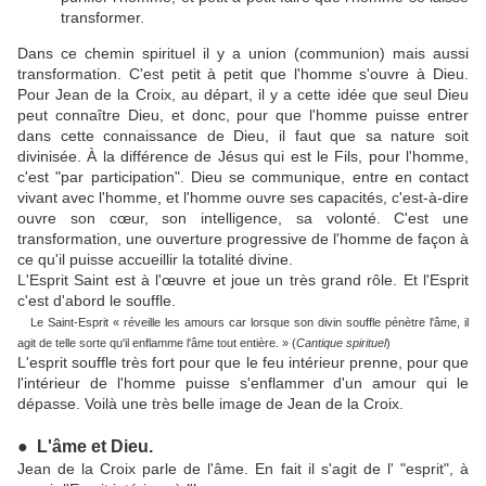
transformer.
Dans ce chemin spirituel il y a union (communion) mais aussi
transformation. C'est petit à petit que l'homme s'ouvre à Dieu.
Pour Jean de la Croix, au départ, il y a cette idée que seul Dieu
peut connaître Dieu, et donc, pour que l'homme puisse entrer
dans cette connaissance de Dieu, il faut que sa nature soit
divinisée. À la différence de Jésus qui est le Fils, pour l'homme,
c'est "par participation". Dieu se communique, entre en contact
vivant avec l'homme, et l'homme ouvre ses capacités, c'est-à-dire
ouvre son cœur, son intelligence, sa volonté. C'est une
transformation, une ouverture progressive de l'homme de façon à
ce qu'il puisse accueillir la totalité divine.
L'Esprit Saint est à l'œuvre et joue un très grand rôle. Et l'Esprit
c'est d'abord le souffle.
Le Saint-Esprit « réveille les amours car lorsque son divin souffle pénètre l'âme, il
agit de telle sorte qu'il enflamme l'âme tout entière. » (
Cantique spirituel
)
L'esprit souffle très fort pour que le feu intérieur prenne, pour que
l'intérieur de l'homme puisse s'enflammer d'un amour qui le
dépasse. Voilà une très belle image de Jean de la Croix.
●
L'âme et Dieu.
Jean de la Croix parle de l'âme. En fait il s'agit de l' "esprit", à