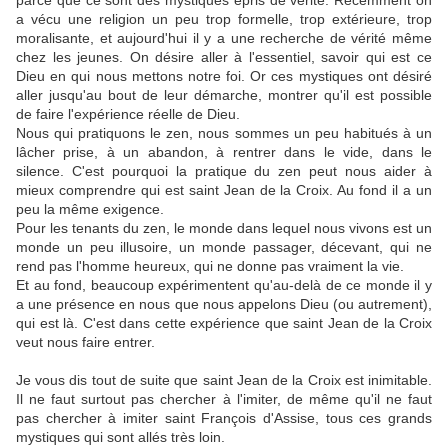
parce que ce sont des mystiques épris de vérité. Récemment on
a vécu une religion un peu trop formelle, trop extérieure, trop
moralisante, et aujourd'hui il y a une recherche de vérité même
chez les jeunes. On désire aller à l'essentiel, savoir qui est ce
Dieu en qui nous mettons notre foi. Or ces mystiques ont désiré
aller jusqu'au bout de leur démarche, montrer qu'il est possible
de faire l'expérience réelle de Dieu.
Nous qui pratiquons le zen, nous sommes un peu habitués à un
lâcher prise, à un abandon, à rentrer dans le vide, dans le
silence. C'est pourquoi la pratique du zen peut nous aider à
mieux comprendre qui est saint Jean de la Croix. Au fond il a un
peu la même exigence.
Pour les tenants du zen, le monde dans lequel nous vivons est un
monde un peu illusoire, un monde passager, décevant, qui ne
rend pas l'homme heureux, qui ne donne pas vraiment la vie.
Et au fond, beaucoup expérimentent qu'au-delà de ce monde il y
a une présence en nous que nous appelons Dieu (ou autrement),
qui est là. C'est dans cette expérience que saint Jean de la Croix
veut nous faire entrer.
Je vous dis tout de suite que saint Jean de la Croix est inimitable.
Il ne faut surtout pas chercher à l'imiter, de même qu'il ne faut
pas chercher à imiter saint François d'Assise, tous ces grands
mystiques qui sont allés très loin.