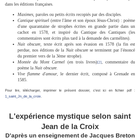
dans les éditions françaises.
Maximes,
paroles ou petits écrits recopiés par des disciples.
Cantique spirituel
(entre l'âme et son époux Jésus-Christ) : poème
d'une quarantaine de strophes écrites en grande partie dans un
cachot en 1578, et inspiré du Cantique des Cantiques (les
commentaires sont écrits plus tard à la demande des carmélites).
Nuit obscure,
texte écrit après son évasion en 1578 (la fin est
perdue, nos éditions de la
Nuit obscure
se terminent par l'énoncé
du premier vers de la 3ème strophe).
Montée du Mont Carmel
(en trois livres)
, commentaire du
[2]
poème la
Nuit obscure.
Vive flamme d'amour
, le dernier écrit, composé à Grenade en
1585.
Pour lire, télécharger, imprimer le présent dossier, c'est ici en fichier pdf :
1_saint_Jn_de_la_croix
.
L'expérience mystique selon saint
Jean de la Croix
D'après un enseignement de Jacques Breton