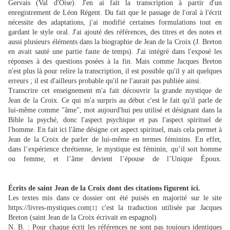
Gervais (Val d'Oise). J'en ai fait la transcription à partir d'un
enregistrement de Léon Régent. Du fait que le passage de l'oral à l'écrit
nécessite des adaptations, j'ai modifié certaines formulations tout en
gardant le style oral. J'ai ajouté des références, des titres et des notes et
aussi plusieurs éléments dans la biographie de Jean de la Croix (J. Breton
en avait sauté une partie faute de temps). J'ai intégré dans l'exposé les
réponses à des questions posées à la fin. Mais comme Jacques Breton
n'est plus là pour relire la transcription, il est possible qu'il y ait quelques
erreurs ; il est d'ailleurs probable qu'il ne l'aurait pas publiée ainsi.
Transcrire cet enseignement m'a fait découvrir la grande mystique de
Jean de la Croix. Ce qui m'a surpris au début c'est le fait qu'il parle de
lui-même comme "âme", mot aujourd'hui peu utilisé et désignant dans la
Bible la psyché, donc l'aspect psychique et pas l'aspect spirituel de
l'homme. En fait ici l'âme désigne cet aspect spirituel, mais cela permet à
Jean de la Croix de parler de lui-même en termes féminins. En effet,
dans l’expérience chrétienne, le mystique est féminin, qu’il soit homme
ou femme, et l’âme devient l’épouse de l’Unique Époux.
Écrits de saint Jean de la Croix dont des citations figurent ici.
Les textes mis dans ce dossier ont été puisés en majorité sur le site
https://livres-mystiques.com
c'est la traduction utilisée par Jacques
[1]
Breton (saint Jean de la Croix écrivait en espagnol)
N. B. : Pour chaque écrit les références ne sont pas toujours identiques