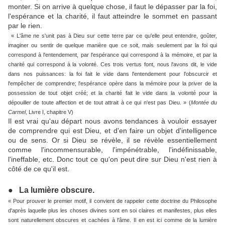
monter. Si on arrive à quelque chose, il faut le dépasser par la foi,
l'espérance et la charité, il faut atteindre le sommet en passant
par le rien.
« L'âme ne s'unit pas à Dieu sur cette terre par ce qu'elle peut entendre, goûter,
imaginer ou sentir de quelque manière que ce soit, mais seulement par la foi qui
correspond à l'entendement, par l'espérance qui correspond à la mémoire, et par la
charité qui correspond à la volonté. Ces trois vertus font, nous l'avons dit, le vide
dans nos puissances: la foi fait le vide dans l'entendement pour l'obscurcir et
l'empêcher de comprendre; l'espérance opère dans la mémoire pour la priver de la
possession de tout objet créé; et la charité fait le vide dans la volonté pour la
dépouiller de toute affection et de tout attrait à ce qui n'est pas Dieu. » (
Montée du
Carmel
, Livre I, chapitre V)
Il est vrai qu'au départ nous avons tendances à vouloir essayer
de comprendre qui est Dieu, et d'en faire un objet d'intelligence
ou de sens. Or si Dieu se révèle, il se révèle essentiellement
comme l'incommensurable, l'impénétrable, l'indéfinissable,
l'ineffable, etc. Donc tout ce qu'on peut dire sur Dieu n'est rien à
côté de ce qu'il est.
● La lumière obscure.
« Pour prouver le premier motif, il convient de rappeler cette doctrine du Philosophe
d'après laquelle plus les choses divines sont en soi claires et manifestes, plus elles
sont naturellement obscures et cachées à l'âme. Il en est ici comme de la lumière