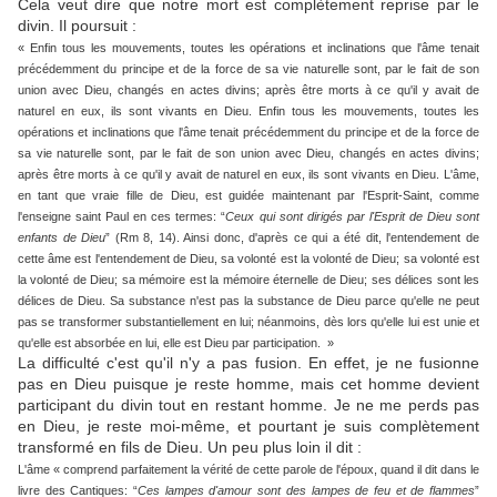
Cela veut dire que notre mort est complètement reprise par le
divin. Il poursuit :
« Enfin tous les mouvements, toutes les opérations et inclinations que l'âme tenait
précédemment du principe et de la force de sa vie naturelle sont, par le fait de son
union avec Dieu, changés en actes divins; après être morts à ce qu'il y avait de
naturel en eux, ils sont vivants en Dieu. Enfin tous les mouvements, toutes les
opérations et inclinations que l'âme tenait précédemment du principe et de la force de
sa vie naturelle sont, par le fait de son union avec Dieu, changés en actes divins;
après être morts à ce qu'il y avait de naturel en eux, ils sont vivants en Dieu. L'âme,
en tant que vraie fille de Dieu, est guidée maintenant par l'Esprit-Saint, comme
l'enseigne saint Paul en ces termes: “
Ceux qui sont dirigés par l'Esprit de Dieu sont
enfants de Dieu
” (Rm 8, 14). Ainsi donc, d'après ce qui a été dit, l'entendement de
cette âme est l'entendement de Dieu, sa volonté est la volonté de Dieu; sa volonté est
la volonté de Dieu; sa mémoire est la mémoire éternelle de Dieu; ses délices sont les
délices de Dieu. Sa substance n'est pas la substance de Dieu parce qu'elle ne peut
pas se transformer substantiellement en lui; néanmoins, dès lors qu'elle lui est unie et
qu'elle est absorbée en lui, elle est Dieu par participation. »
La difficulté c'est qu'il n'y a pas fusion. En effet, je ne fusionne
pas en Dieu puisque je reste homme, mais cet homme devient
participant du divin tout en restant homme. Je ne me perds pas
en Dieu, je reste moi-même, et pourtant je suis complètement
transformé en fils de Dieu. Un peu plus loin il dit :
L'âme « comprend parfaitement la vérité de cette parole de l'époux, quand il dit dans le
livre des Cantiques: “
Ces lampes d'amour sont des lampes de feu et de flammes
”