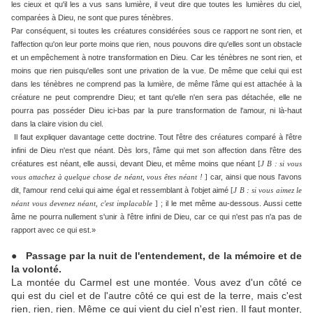
les cieux et qu'il les a vus sans lumière, il veut dire que toutes les lumières du ciel,
comparées à Dieu, ne sont que pures ténèbres.
Par conséquent, si toutes les créatures considérées sous ce rapport ne sont rien, et
l'affection qu'on leur porte moins que rien, nous pouvons dire qu'elles sont un obstacle
et un empêchement à notre transformation en Dieu. Car les ténèbres ne sont rien, et
moins que rien puisqu'elles sont une privation de la vue. De même que celui qui est
dans les ténèbres ne comprend pas la lumière, de même l'âme qui est attachée à la
créature ne peut comprendre Dieu; et tant qu'elle n'en sera pas détachée, elle ne
pourra pas posséder Dieu ici-bas par la pure transformation de l'amour, ni là-haut
dans la claire vision du ciel.
Il faut expliquer davantage cette doctrine. Tout l'être des créatures comparé à l'être
infini de Dieu n'est que néant. Dès lors, l'âme qui met son affection dans l'être des
créatures est néant, elle aussi, devant Dieu, et même moins que néant
[
J B : si vous
car, ainsi que nous l'avons
vous attachez à quelque chose de néant, vous êtes néant !
]
dit, l'amour rend celui qui aime égal et ressemblant à l'objet aimé
[
J B : si vous aimez le
; il le met même au-dessous. Aussi cette
néant vous devenez néant, c'est implacable
]
âme ne pourra nullement s'unir à l'être infini de Dieu, car ce qui n'est pas n'a pas de
rapport avec ce qui est.»
●
Passage par la nuit de l'entendement, de la mémoire et de
la volonté.
La montée du Carmel est une montée. Vous avez d'un côté ce
qui est du ciel et de l'autre côté ce qui est de la terre, mais c'est
rien, rien, rien. Même ce qui vient du ciel n'est rien. Il faut monter,