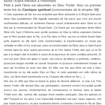
savoir l'Esprit intérieur à l'homme
.
[9]
Petit à petit l'âme est absorbée en Dieu Trinité. Voici un premier
texte tiré du
Cantique spirituel
(
commentaire de la strophe 38
)
.
« Cette aspiration de l'air est une propriété que l'âme demande ici à l'Esprit-Saint pour
aimer Dieu parfaitement. Elle l'appelle aspiration de l'air parce que c'est une touche
extrêmement délicate, un sentiment d'amour causé ordinairement dans l'âme en cet
état par la communication de l'Esprit-Saint. Cet Esprit par son aspiration divine élève
l'âme très haut; il l'informe pour qu'elle produise en Dieu la même aspiration d'amour
que le Père produit dans le Fils, et le Fils dans le Père, qui est ce même Esprit-Saint
qu'ils aspirent en elle dans cette transformation; la transformation ne serait pas
véritable en effet s'il n'y avait pas union et transformation de l'âme dans le Saint-Esprit
comme dans les deux autres personnes de la Très Sainte Trinité, bien que ce ne fût
pas à un degré clair et évident à cause de la bassesse de notre condition présente. Et
ceci est pour l'âme une gloire si haute, une source de délices si profonds, sublimes,
qu'aucune langue mortelle ne saurait l'exprimer et qu'aucun entendement humain ne
peut par lui-même en avoir une idée. En effet, une fois que l'âme est unie à Dieu,
transformée en lui, elle aspire Dieu en Dieu, et cette aspiration est celle même de
Dieu, car l'âme étant transformée en lui, il l'aspire elle-même en Soi. […]
Dès lors en effet que Dieu lui donne la grâce de devenir déiforme et unie à la Très
Sainte Trinité, elle devient Dieu par participation; comment serait-il incroyable qu'elle
exerce ses œuvres d'entendement, de connaissance et d'amour dans la Sainte
Trinité avec elle, comme elle, quoique d'une manière participée, Dieu les opérant en
elle? Puisqu'il en est ainsi, il est impossible d'atteindre une plus haute sagesse, une
plus haute puissance; on peut seulement donner à entendre comment le Fils de Dieu