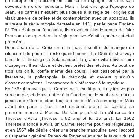
en Europe, en particulier en Italie et en Espagne, et là ils sont
devenus un ordre mendiant. Mais il faut dire qu'à l'époque de
Jean, les carmes n'étaient plus fidèles à la règle de l'origine qui
visait une vie de prière et de contemplation avec un apostolat. Ils
suivaient la règle mitigée décrétée en 1431 par le pape Eugène
IV. Tout était pour l'apostolat, ils n'avaient plus le temps de faire
l'oraison alors que dans la règle primitive c'était la prière qui était
première.
Donc Jean de la Croix entre là mais il souffre du manque de
silence et de prière. Il reste quand même. En 1965 il est envoyé
faire de la théologie à Salamanque, la grande ville universitaire
d'Espagne. Il est doué et devient préfet des études. Au bout de
trois ans on lui confie même des cours. Il est passionné par la
littérature, la philosophie, la théologie et devient quelqu'un
d'assez compétent. Il commence à s'intéresser à la mystique.
En 1567 il trouve que le Carmel ne lui suffit pas, il n'y trouve pas
son compte, et désire entrer à la Chartreuse, le seul ordre qui n'a
jamais été réformé, étant toujours resté fidèle à son origine. Mais
avant de partir là-bas il est ordonné prêtre, et célèbre sa
première messe à Medina Del Campo, c'est là qu'il rencontre
Thérèse d'Avila (Thérèse a 52 ans et lui 25 ans). En 1562
Thérèse a fondé à Avila un Carmel réformé pour les religieuses,
et en 1567 elle désire créer une branche masculine avec l'accord
du supérieur général Rubeo de Ravenna et avec la faveur du roi