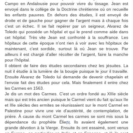
Campo en Andalousie pour pouvoir vivre du tissage. Jean est
envoyé dans le collège de la Doctrine chrétienne où on recueille
les enfants pauvres. En dehors des études, il est envoyé de
droite et de gauche pour gagner de l'argent mais à chaque fois
c'est un échec. Il se fait repérer par un seigneur, Alvarez de
Toledo qui possède un hôpital et qui le prend comme aide dans
cet hôpital. Très vite Jean est confronté à la souffrance. Les
hôpitaux de cette époque n'ont rien à voir avec les hôpitaux de
maintenant, c'est sordide, surtout là où Jean se trouve. Par
ailleurs il est chargé d'aller récolter de l'argent, faire la manche
pour l'hôpital.
Il obtient de faire des études secondaires chez les jésuites. La
nuit il étudie à la lumière de la bougie puisque le jour il travaille.
Ensuite Alvarez de Toledo lui demande de devenir chapelain et
l'envoie fait des études pour cela. Mais finalement il entre chez
les Carmes en 1563.
Je dis un mot des Carmes. C'est un ordre fondé au XIIIe siècle
mais qui est très ancien puisque le Carmel vient du fait qu'aux IIe
et IIIe siècles des ermites se réunissaient sur le mont Carmel en
Palestine pour vivre une vie d'austérité, de contemplation, de
prière. À cause du mont Carmel les carmes se sont mis sous la
dépendance du prophète Élie
. Ils avaient également une
[5]
grande dévotion à la Vierge. Ensuite ils ont essaimé, sont venus