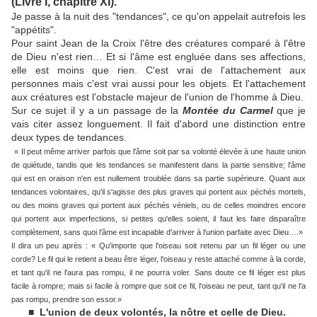
(Livre I, chapitre XI)
.
Je passe à la nuit des "tendances", ce qu'on appelait autrefois les
"appétits".
Pour saint Jean de la Croix l'être des créatures comparé à l'être
de Dieu n'est rien… Et si l'âme est engluée dans ses affections,
elle est moins que rien. C'est vrai de l'attachement aux
personnes mais c'est vrai aussi pour les objets. Et l'attachement
aux créatures est l'obstacle majeur de l'union de l'homme à Dieu.
Sur ce sujet il y a un passage de la
Montée du Carmel
que je
vais citer assez longuement. Il fait d'abord une distinction entre
deux types de tendances.
« Il peut même arriver parfois que l'âme soit par sa volonté élevée à une haute union
de quiétude, tandis que les tendances se manifestent dans la partie sensitive; l'âme
qui est en oraison n'en est nullement troublée dans sa partie supérieure. Quant aux
tendances volontaires, qu'il s'agisse des plus graves qui portent aux péchés mortels,
ou des moins graves qui portent aux péchés véniels, ou de celles moindres encore
qui portent aux imperfections, si petites qu'elles soient, il faut les faire disparaître
complètement, sans quoi l'âme est incapable d'arriver à l'union parfaite avec Dieu….»
Il dira un peu après : « Qu'importe que l'oiseau soit retenu par un fil léger ou une
corde? Le fil qui le retient a beau être léger, l'oiseau y reste attaché comme à la corde,
et tant qu'il ne l'aura pas rompu, il ne pourra voler. Sans doute ce fil léger est plus
facile à rompre; mais si facile à rompre que soit ce fil, l'oiseau ne peut, tant qu'il ne l'a
pas rompu, prendre son essor.»
■ L'union de deux volontés, la nôtre et celle de Dieu.