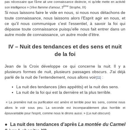
pas nécessaire que l'âme ait une connaissance distincte, ni qu'elle mette en activité
ème
son intelligence » (
Vive flamme d'amour,
3
Strophe, IX)
Si nous laissons faire le vide en nous, si nous nous détachons de
toute connaissance, nous laissons alors l'Esprit agir en nous, et
ce qu'il nous communique c'est l'essentiel, à savoir la foi qui
dépasse toute connaissance puisqu'elle nous fait entrer dans un
autre mode de connaissance, un autre mode d'être.
IV – Nuit des tendances et des sens et nuit
de la foi
Jean de la Croix développe ce qui concerne la nuit. Il y a
plusieurs formes de nuit, plusieurs passages obscurs. J'ai déjà
parlé de la nuit de l'entendement, nous allons voir
:
[11]
La nuit des tendances (des appétits) et la nuit des sens.
La nuit de la foi qui est la dernière et la plus terrible.
« La première nuit ou purification est amère et terrible pour les sens, comme nous
allons le voir sous peu. La seconde est incomparablement plus horrible et
épouvantable pour l'esprit, comme nous le dirons aussi. » (
La nuit obscure
)
●
La nuit des tendances d'après
La montée du Carmel