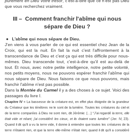
purement en Dieu votre trésor
, c'est-à-dire que ce n'est pas Dieu
que vous recherchez vraiment.
III – Comment franchir l'abîme qui nous
sépare de Dieu ?
● L'abîme qui nous sépare de Dieu.
J'en viens à vous parler de ce qui est essentiel chez Jean de la
Croix, qui est la nuit. En fait la nuit c'est l'affrontement à la
transcendance de Dieu et c'est ça qui est très difficile pour nous-
mêmes. Dieu transcende tout, c'est-à-dire qu'il est au-delà de
tout. Et nous, avec notre petite intelligence, notre petite volonté,
nos petits moyens, nous ne pouvons espérer franchir l'abîme qui
nous sépare de Dieu. Nous faisons ce que nous pouvons, mais
franchir l'abîme n'est pas possible.
Dans la
Montée du Carmel
il y a des choses à ce sujet. Voici des
passages du livre I.
Chapitre IV
« La bassesse de la créature est, en effet plus éloignée de la grandeur
du Créateur que les ténèbres ne le sont de la lumière. Toutes les créatures du ciel et
de la terre comparées à Dieu ne sont rien, dit Jérémie: […] “
J'ai regardé la terre, elle
était vide et néant; j'ai considéré les cieux, et ils étaient sans lumière”
(Jer. IV, 23).
Quand il dit qu'il a vu la terre vide, il donne à entendre que toutes les créatures de la
terre n'étaient rien, et que la terre elle-même n'était rien; quand il dit qu'il a considéré