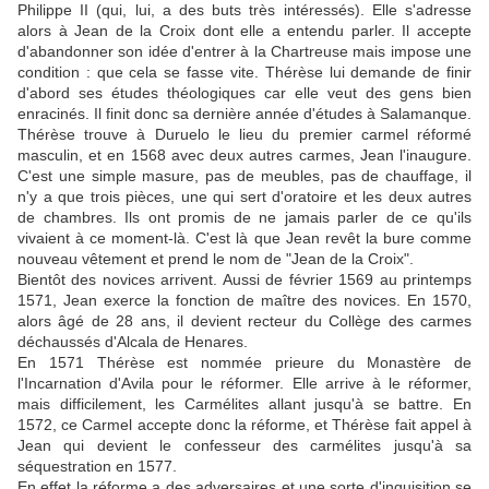
Philippe II (qui, lui, a des buts très intéressés). Elle s'adresse
alors à Jean de la Croix dont elle a entendu parler. Il accepte
d'abandonner son idée d'entrer à la Chartreuse mais impose une
condition : que cela se fasse vite. Thérèse lui demande de finir
d'abord ses études théologiques car elle veut des gens bien
enracinés. Il finit donc sa dernière année d'études à Salamanque.
Thérèse trouve à Duruelo le lieu du premier carmel réformé
masculin, et en 1568 avec deux autres carmes, Jean l'inaugure.
C'est une simple masure, pas de meubles, pas de chauffage, il
n'y a que trois pièces, une qui sert d'oratoire et les deux autres
de chambres. Ils ont promis de ne jamais parler de ce qu'ils
vivaient à ce moment-là. C'est là que Jean revêt la bure comme
nouveau vêtement et prend le nom de "Jean de la Croix".
Bientôt des novices arrivent. Aussi de février 1569 au printemps
1571, Jean exerce la fonction de maître des novices. En 1570,
alors âgé de 28 ans, il devient recteur du Collège des carmes
déchaussés d'Alcala de Henares.
En 1571 Thérèse est nommée prieure du Monastère de
l'Incarnation d'Avila pour le réformer. Elle arrive à le réformer,
mais difficilement, les Carmélites allant jusqu'à se battre. En
1572, ce Carmel accepte donc la réforme, et Thérèse fait appel à
Jean qui devient le confesseur des carmélites jusqu'à sa
séquestration en 1577.
En effet la réforme a des adversaires et une sorte d'inquisition se