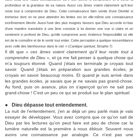
profondeur et la grandeur de sa nature. Aussi ces âmes voient clairement qu'il leur
reste tout à comprendre de Dieu. Cette connaissance bien sentie d'une Divinité si
immense dont on ne peut atteindre les limites est en elle-même une connaissance
extrêmement élevée. Aussi l'une des plus insignes faveurs que Dieu accorde ici-bas
d'une manière transitoire à une âme consiste à lui donner une vue si claire et un
sentiment si profond de Dieu, qu'elle comprenne avec évidence l'impossibilité où elle
est de le connaître et de le sentir tout entier. Cette perception a quelque ressemblance
avec celle des bienheureux dans le ciel. » (
Cantique spirituel,
Strophe 7)
Il dit que «
ces âmes voient clairement qu'il leur reste tout à
comprendre de Dieu
», et ça me fait penser à quelque chose qui
m'a toujours étonné. Quand j'étais en terminale je croyais tout
savoir. Quand j'étais en préparation aux grandes écoles, je
croyais en savoir beaucoup moins. Et quand je suis arrivé dans
les grandes écoles, je savais que je ne savais pas grand-chose.
Au fond, puis on avance, plus on s'aperçoit qu'on ne sait pas
grand-chose ! C'est un peu ce qui se produit sur le plan spirituel.
● Dieu dépasse tout entendement.
La nuit de l'entendement, j'en ai déjà un peu parlé mais je vais
essayer de développer. Vous avez compris que ce qu'on sait de
Dieu par les lectures qu'on peut faire est peu de chose car la
lumière naturelle est la première à nous éblouir. Souvent nous
avons une connaissance par analogie. Ce n'est pas une