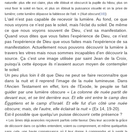
naturelle: plus elle est claire, plus elle éblouit et obscurcit la pupille du hibou; plus on
veut fixer le soleil en face, et plus on éblouit la puissance visuelle et on la prive de
lumière; cette lumière dépasse la faiblesse de l'œil. » (
Nuit obscure
)
[
10]
L'œil n'est pas capable de recevoir la lumière. Au fond, ce que
nous voyons ce n'est pas le soleil, mais l'éclat du soleil. De même
ce que nous voyons souvent de Dieu, c'est sa manifestation.
Quand vous dites que vous faites l'expérience de Dieu, ce n'est
pas l'expérience de Dieu que vous faites mais l'expérience de sa
manifestation. Actuellement nous pouvons découvrir la lumière à
travers les vitres mais nous sommes incapables d'en découvrir la
source. Ça c'est une image utilisée par saint Jean de la Croix,
puisqu'à cette époque ils n'avaient aucun moyen de contempler
le soleil.
Un peu plus loin il dit que Dieu ne peut se faire reconnaître que
dans la nuit et il reprend l'image de la nuée lumineuse. Dans
l'Ancien Testament en effet, lors de l'Exode, le peuple se fait
guider par une lumière obscure «
La colonne de nuée partit de
devant eux, et se tint derrière eux. Et elle vint entre le camp des
Égyptiens et le camp d'Israël. Et elle fut d'un côté une nuée
obscure; mais, de l'autre, elle éclairait la nuit
» (Ex 14, 19-20).
Est-il possible que quelqu'un puisse découvrir cette présence ?
« Les âmes déjà avancées reçoivent parfois cette faveur. Dieu leur accorde la grâce
de découvrir dans ce qu'elles entendent, voient ou comprennent, et même quelquefois
sans cela, une haute connaissance où il leur donne à comprendre et à sentir la