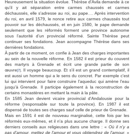
Heureusement la situation évolue. Thérèse d'Avila demande à ce
qu'il y ait séparation entre carmes chaussés et carmes
déchaussés, elle s'adresse au roi, au pape…. Après intervention
du roi, en avril 1579, le nonce retire aux carmes chaussés tout
pouvoir sur les déchaussés, et en juin 1580, le pape demande
seulement que les réformés forment une province autonome
sous l’autorité d’un provincial réformé. Sainte Thérèse peut
continuer ses fondations. Jean accompagne Thérèse dans ses
dernières fondations.
À partir de ce moment, on confie à Jean des charges importantes
au sein de la nouvelle réforme. En 1582 il est prieur du couvent
des martyrs à Grenade et écrit une grande partie de son
œuvre
. Il voyage beaucoup. Et s'il est un grand contemplatif, il
[7]
est aussi un homme qui a le sens du concret. Par exemple c'est
lui qui intervient pour faire construire l'aqueduc qui amène l'eau
jusqu'à Grenade. Il participe également à la reconstruction de
certains monastères en mettant la main à la pâte.
En 1585 Jean devient vicaire provincial d'Andalousie pour la
réforme (responsable sur toute la province). En 1987 il est
dispensé de toutes ses charges sauf celle de prieur de Grenade.
Mais en 1591 il est de nouveau marginalisé, cette fois par les
réformés eux-mêmes, et il n'a plus aucune charge. Il donne ses
derniers conseils aux religieuses dans une lettre : «
Où il n'y a
pas d'amour, mettez de l'amour et vous obtiendrez de l'amour.
»