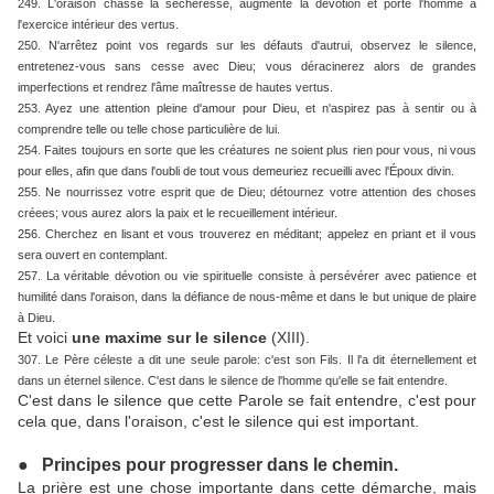
249. L'oraison chasse la sécheresse, augmente la dévotion et porte l'homme à
l'exercice intérieur des vertus.
250. N'arrêtez point vos regards sur les défauts d'autrui, observez le silence,
entretenez-vous sans cesse avec Dieu; vous déracinerez alors de grandes
imperfections et rendrez l'âme maîtresse de hautes vertus.
253. Ayez une attention pleine d'amour pour Dieu, et n'aspirez pas à sentir ou à
comprendre telle ou telle chose particulière de lui.
254. Faites toujours en sorte que les créatures ne soient plus rien pour vous, ni vous
pour elles, afin que dans l'oubli de tout vous demeuriez recueilli avec l'Époux divin.
255. Ne nourrissez votre esprit que de Dieu; détournez votre attention des choses
créees; vous aurez alors la paix et le recueillement intérieur.
256. Cherchez en lisant et vous trouverez en méditant; appelez en priant et il vous
sera ouvert en contemplant.
257. La véritable dévotion ou vie spirituelle consiste à persévérer avec patience et
humilité dans l'oraison, dans la défiance de nous-même et dans le but unique de plaire
à Dieu.
Et voici
une maxime sur le silence
(XIII).
307. Le Père céleste a dit une seule parole: c'est son Fils. Il l'a dit éternellement et
dans un éternel silence. C'est dans le silence de l'homme qu'elle se fait entendre.
C'est dans le silence que cette Parole se fait entendre, c'est pour
cela que, dans l'oraison, c'est le silence qui est important.
●
Principes pour progresser dans le chemin.
La prière est une chose importante dans cette démarche, mais