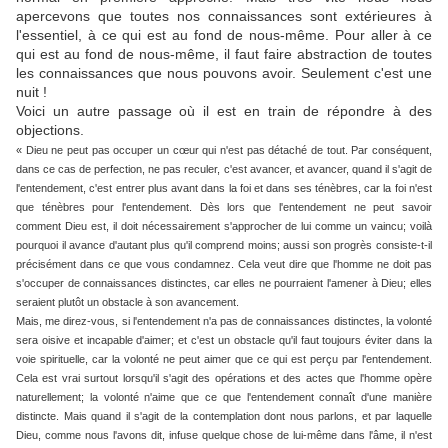
apercevons que toutes nos connaissances sont extérieures à
l'essentiel, à ce qui est au fond de nous-même. Pour aller à ce
qui est au fond de nous-même, il faut faire abstraction de toutes
les connaissances que nous pouvons avoir. Seulement c'est une
nuit !
Voici un autre passage où il est en train de répondre à des
objections.
« Dieu ne peut pas occuper un cœur qui n'est pas détaché de tout. Par conséquent,
dans ce cas de perfection, ne pas reculer, c'est avancer, et avancer, quand il s'agit de
l'entendement, c'est entrer plus avant dans la foi et dans ses ténèbres, car la foi n'est
que ténèbres pour l'entendement. Dès lors que l'entendement ne peut savoir
comment Dieu est, il doit nécessairement s'approcher de lui comme un vaincu; voilà
pourquoi il avance d'autant plus qu'il comprend moins; aussi son progrès consiste-t-il
précisément dans ce que vous condamnez. Cela veut dire que l'homme ne doit pas
s'occuper de connaissances distinctes, car elles ne pourraient l'amener à Dieu; elles
seraient plutôt un obstacle à son avancement.
Mais, me direz-vous, si l'entendement n'a pas de connaissances distinctes, la volonté
sera oisive et incapable d'aimer; et c'est un obstacle qu'il faut toujours éviter dans la
voie spirituelle, car la volonté ne peut aimer que ce qui est perçu par l'entendement.
Cela est vrai surtout lorsqu'il s'agit des opérations et des actes que l'homme opère
naturellement; la volonté n'aime que ce que l'entendement connaît d'une manière
distincte. Mais quand il s'agit de la contemplation dont nous parlons, et par laquelle
Dieu, comme nous l'avons dit, infuse quelque chose de lui-même dans l'âme, il n'est