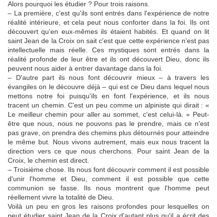
Alors pourquoi les étudier ? Pour trois raisons.
– La première, c'est qu'ils sont entrés dans l'expérience de notre
réalité intérieure, et cela peut nous conforter dans la foi. Ils ont
découvert qu'en eux-mêmes ils étaient habités. Et quand on lit
saint Jean de la Croix on sait c'est que cette expérience n'est pas
intellectuelle mais réelle. Ces mystiques sont entrés dans la
réalité profonde de leur être et ils ont découvert Dieu, donc ils
peuvent nous aider à entrer davantage dans la foi.
– D'autre part ils nous font découvrir mieux – à travers les
évangiles on le découvre déjà – qui est ce Dieu dans lequel nous
mettons notre foi puisqu'ils en font l'expérience, et ils nous
tracent un chemin. C'est un peu comme un alpiniste qui dirait : «
Le meilleur chemin pour aller au sommet, c'est celui-là. » Peut-
être que nous, nous ne pouvons pas le prendre, mais ce n'est
pas grave, on prendra des chemins plus détournés pour atteindre
le même but. Nous vivons autrement, mais eux nous tracent la
direction vers ce que nous cherchons. Pour saint Jean de la
Croix, le chemin est direct.
– Troisième chose. Ils nous font découvrir comment il est possible
d'unir l'homme et Dieu, comment il est possible que cette
communion se fasse. Ils nous montrent que l'homme peut
réellement vivre la totalité de Dieu.
Voilà un peu en gros les raisons profondes pour lesquelles on
peut étudier saint Jean de la Croix d'autant plus qu'il a écrit des