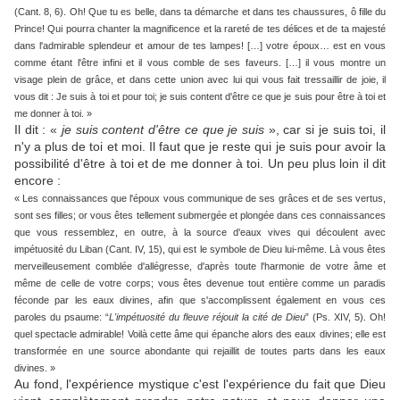
(Cant. 8, 6). Oh! Que tu es belle, dans ta démarche et dans tes chaussures, ô fille du
Prince! Qui pourra chanter la magnificence et la rareté de tes délices et de ta majesté
dans l'admirable splendeur et amour de tes lampes! […] votre époux… est en vous
comme étant l'être infini et il vous comble de ses faveurs. […] il vous montre un
visage plein de grâce, et dans cette union avec lui qui vous fait tressaillir de joie, il
vous dit : Je suis à toi et pour toi; je suis content d'être ce que je suis pour être à toi et
me donner à toi. »
Il dit : «
je suis content d'être ce que je suis
», car si je suis toi, il
n'y a plus de toi et moi. Il faut que je reste qui je suis pour avoir la
possibilité d'être à toi et de me donner à toi. Un peu plus loin il dit
encore :
« Les connaissances que l'époux vous communique de ses grâces et de ses vertus,
sont ses filles; or vous êtes tellement submergée et plongée dans ces connaissances
que vous ressemblez, en outre, à la source d'eaux vives qui découlent avec
impétuosité du Liban (Cant. IV, 15), qui est le symbole de Dieu lui-même. Là vous êtes
merveilleusement comblée d'allégresse, d'après toute l'harmonie de votre âme et
même de celle de votre corps; vous êtes devenue tout entière comme un paradis
féconde par les eaux divines, afin que s'accomplissent également en vous ces
paroles du psaume: “
L'impétuosité du fleuve réjouit la cité de Dieu
” (Ps. XIV, 5). Oh!
quel spectacle admirable! Voilà cette âme qui épanche alors des eaux divines; elle est
transformée en une source abondante qui rejaillit de toutes parts dans les eaux
divines. »
Au fond, l'expérience mystique c'est l'expérience du fait que Dieu