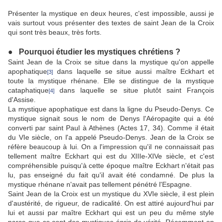
Présenter la mystique en deux heures, c'est impossible, aussi je
vais surtout vous présenter des textes de saint Jean de la Croix
qui sont très beaux, très forts.
●
Pourquoi étudier les mystiques chrétiens ?
Saint Jean de la Croix se situe dans la mystique qu'on appelle
apophatique
dans laquelle se situe aussi maître Eckhart et
[3]
toute la mystique rhénane. Elle se distingue de la mystique
cataphatique
dans laquelle se situe plutôt saint François
[4]
d'Assise.
La mystique apophatique est dans la ligne du Pseudo-Denys. Ce
mystique signait sous le nom de Denys l'Aéropagite qui a été
converti par saint Paul à Athènes (Actes 17, 34). Comme il était
du VIe siècle, on l'a appelé Pseudo-Denys. Jean de la Croix se
réfère beaucoup à lui. On a l'impression qu'il ne connaissait pas
tellement maître Eckhart qui est du XIIIe-XIVe siècle, et c'est
compréhensible puisqu'à cette époque maître Eckhart n'était pas
lu, pas enseigné du fait qu'il avait été condamné. De plus la
mystique rhénane n'avait pas tellement pénétré l'Espagne.
Saint Jean de la Croix est un mystique du XVIe siècle, il est plein
d'austérité, de rigueur, de radicalité. On est attiré aujourd'hui par
lui et aussi par maître Eckhart qui est un peu du même style