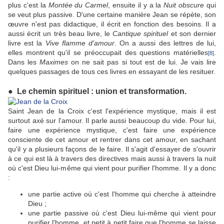
plus c'est la
Montée du Carmel
, ensuite il y a la
Nuit obscure
qui
se veut plus passive. D'une certaine manière Jean se répète, son
œuvre n'est pas didactique, il écrit en fonction des besoins. Il a
aussi écrit un très beau livre, le
Cantique spirituel
et son dernier
livre est la
Vive flamme d'amour
. On a aussi des lettres de lui,
elles montrent qu'il se préoccupait des questions matérielles
.
[8]
Dans les
Maximes
on ne sait pas si tout est de lui. Je vais lire
quelques passages de tous ces livres en essayant de les resituer.
●
Le chemin spirituel : union et transformation.
Saint Jean de la Croix c'est l'expérience mystique, mais il est
surtout axé sur l'amour. Il parle aussi beaucoup du vide. Pour lui,
faire une expérience mystique, c'est faire une expérience
consciente de cet amour et rentrer dans cet amour, en sachant
qu'il y a plusieurs façons de le faire. Il s'agit d'essayer de s'ouvrir
à ce qui est là à travers des directives mais aussi à travers la nuit
où c'est Dieu lui-même qui vient pour purifier l'homme. Il y a donc
:
une partie active où c'est l'homme qui cherche à atteindre
Dieu ;
une partie passive où c'est Dieu lui-même qui vient pour
purifier l'homme, et petit à petit faire que l'homme se laisse