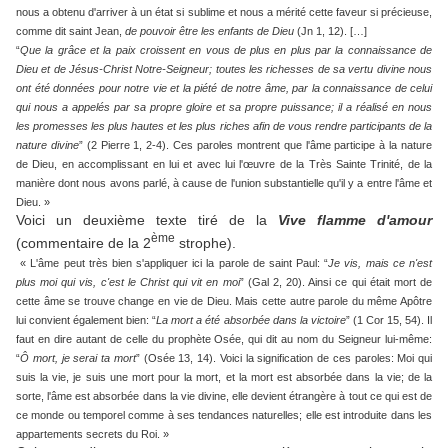
nous a obtenu d'arriver à un état si sublime et nous a mérité cette faveur si précieuse,
comme dit saint Jean,
de pouvoir être les enfants de Dieu
(Jn 1, 12). […]
“
Que la grâce et la paix croissent en vous de plus en plus par la connaissance de
Dieu et de Jésus-Christ Notre-Seigneur; toutes les richesses de sa vertu divine nous
ont été données pour notre vie et la piété de notre âme, par la connaissance de celui
qui nous a appelés par sa propre gloire et sa propre puissance; il a réalisé en nous
les promesses les plus hautes et les plus riches afin de vous rendre participants de la
nature divine
” (2 Pierre 1, 2-4). Ces paroles montrent que l'âme participe à la nature
de Dieu, en accomplissant en lui et avec lui l'œuvre de la Très Sainte Trinité, de la
manière dont nous avons parlé, à cause de l'union substantielle qu'il y a entre l'âme et
Dieu. »
Voici un deuxième texte tiré de la
Vive flamme d'amour
ème
(commentaire de la 2
strophe).
« L'âme peut très bien s'appliquer ici la parole de saint Paul: “
Je vis, mais ce n'est
plus moi qui vis, c'est le Christ qui vit en moi
” (Gal 2, 20). Ainsi ce qui était mort de
cette âme se trouve change en vie de Dieu. Mais cette autre parole du même Apôtre
lui convient également bien: “
La mort a été absorbée dans la victoire
” (1 Cor 15, 54). Il
faut en dire autant de celle du prophète Osée, qui dit au nom du Seigneur lui-même:
“
Ô mort, je serai ta mort
” (Osée 13, 14). Voici la signification de ces paroles: Moi qui
suis la vie, je suis une mort pour la mort, et la mort est absorbée dans la vie; de la
sorte, l'âme est absorbée dans la vie divine, elle devient étrangère à tout ce qui est de
ce monde ou temporel comme à ses tendances naturelles; elle est introduite dans les
appartements secrets du Roi. »