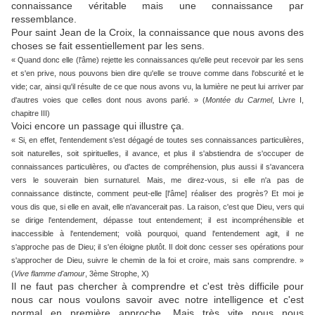
connaissance véritable mais une connaissance par
ressemblance.
Pour saint Jean de la Croix, la connaissance que nous avons des
choses se fait essentiellement par les sens.
« Quand donc elle (l'âme) rejette les connaissances qu'elle peut recevoir par les sens
et s'en prive, nous pouvons bien dire qu'elle se trouve comme dans l'obscurité et le
vide; car, ainsi qu'il résulte de ce que nous avons vu, la lumière ne peut lui arriver par
d'autres voies que celles dont nous avons parlé. » (
Montée du Carmel
, Livre I,
chapitre III)
Voici encore un passage qui illustre ça.
« Si, en effet, l'entendement s'est dégagé de toutes ses connaissances particulières,
soit naturelles, soit spirituelles, il avance, et plus il s'abstiendra de s'occuper de
connaissances particulières, ou d'actes de compréhension, plus aussi il s'avancera
vers le souverain bien surnaturel. Mais, me direz-vous, si elle n'a pas de
connaissance distincte, comment peut-­elle [l'âme] réaliser des progrès? Et moi je
vous dis que, si elle en avait, elle n'avancerait pas. La raison, c'est que Dieu, vers qui
se dirige l'entendement, dépasse tout entendement; il est incompréhensible et
inaccessible à l'entendement; voilà pourquoi, quand l'entendement agit, il ne
s'approche pas de Dieu; il s'en éloigne plutôt. Il doit donc cesser ses opérations pour
s'approcher de Dieu, suivre le chemin de la foi et croire, mais sans comprendre. »
(
Vive flamme d'amour
, 3ème Strophe, X)
Il ne faut pas chercher à comprendre et c'est très difficile pour
nous car nous voulons savoir avec notre intelligence et c'est
normal en première approche. Mais très vite nous nous