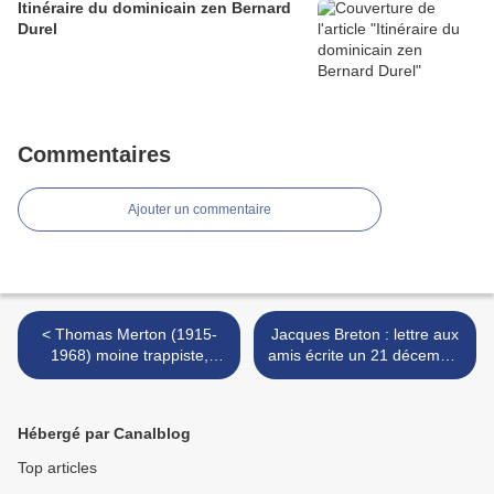
Itinéraire du dominicain zen Bernard
Durel
Commentaires
Ajouter un commentaire
< Thomas Merton (1915-
Jacques Breton : lettre aux
1968) moine trappiste,
amis écrite un 21 décembre
auteur à succès et ermite,
souhaitant que "chacun
pionnier du dialogue avec le
accepte d'entrer dans une
bouddhisme et pacifiste
ère nouvelle" >
Hébergé par Canalblog
Top articles