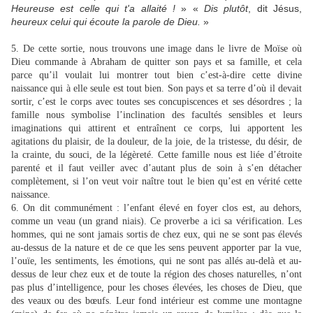
Heureuse est celle qui t'a allaité !
» «
Dis plutôt
, dit Jésus,
heureux celui qui écoute la parole de Dieu.
»
5. De cette sortie, nous trouvons une image dans le livre de Moïse où
Dieu commande à Abraham de quitter son pays et sa famille, et cela
parce qu’il voulait lui montrer tout bien c’est-à-dire cette divine
naissance qui à elle seule est tout bien. Son pays et sa terre d’où il devait
sortir, c’est le corps avec toutes ses concupiscences et ses désordres ; la
famille nous symbolise l’inclination des facultés sensibles et leurs
imaginations qui attirent et entraînent ce corps, lui apportent les
agitations du plaisir, de la douleur, de la joie, de la tristesse, du désir, de
la crainte, du souci, de la légèreté. Cette famille nous est liée d’étroite
parenté et il faut veiller avec d’autant plus de soin à s’en détacher
complètement, si l’on veut voir naître tout le bien qu’est en vérité cette
naissance.
6. On dit communément : l’enfant élevé en foyer clos est, au dehors,
comme un veau (un grand niais). Ce proverbe a ici sa vérification. Les
hommes, qui ne sont jamais sortis de chez eux, qui ne se sont pas élevés
au-dessus de la nature et de ce que les sens peuvent apporter par la vue,
l’ouïe, les sentiments, les émotions, qui ne sont pas allés au-delà et au-
dessus de leur chez eux et de toute la région des choses naturelles, n’ont
pas plus d’intelligence, pour les choses élevées, les choses de Dieu, que
des veaux ou des bœufs. Leur fond intérieur est comme une montagne