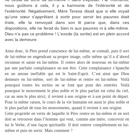
nous goûtons à cela, il y a harmonie de l'intériorité et de
l'extériorité. Négativement, Mère Teresa disait que si elle voyait
qu'une sœur s'apprêtant à sortir pour servir les pauvres était
triste, elle la renvoyait dans son lit parce que, dans ces
dispositions, elle ne ferait du bien ni aux pauvres ni à elle-même.
Dieu n'a pas ce problème ! L'exode (la sortie) est en plein accord
avec la demeure.
Ainsi donc, le Père prend conscience de lui-même, se connaît, puis il sort
de lui-même en engendrant sa propre image, celle même qu’il a d’abord
reconnue et saisie en lui-même. Il rentre alors de nouveau en lui-même
par une parfaite complaisance en son être. Cette complaisance s’épanche
en un amour ineffable qui est le Saint-Esprit. C’est ainsi que Dieu
demeure en lui-même, sort de lui-même et rentre en lui-même. Voilà
pourquoi toutes les sorties ne se font que pour des rentrées. Voilà
pourquoi le mouvement le plus noble et le plus parfait est celui du ciel,
car au sens le plus strict, il revient à son origine et à son point de départ.
Pour la même raison, le cours de la vie humaine est aussi le plus noble et
le plus parfait de tous les mouvements, quand il revient à son origine.
Cette propriété en vertu de laquelle le Père rentre en lui-même et en sort
doit se retrouver dans l’homme qui veut, comme une mère, concevoir en
lui le Verbe, d’une façon spirituelle. Il doit rentrer complètement en lui-
même et puis en sortir. Mais comment ?