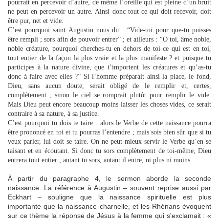
pourrait en percevoir d’autre, de même l’oreille qui est pleine d’un bruit
ne peut en percevoir un autre. Ainsi donc tout ce qui doit recevoir, doit
être pur, net et vide.
C’est pourquoi saint Augustin nous dit : “Vide-toi pour que-tu puisses
être rempli ; sors afin de pouvoir entrer” ; et ailleurs : “O toi, âme noble,
noble créature, pourquoi cherches-tu en dehors de toi ce qui est en toi,
tout entier de la façon la plus vraie et la plus manifeste ? et puisque tu
participes à la nature divine, que t’importent les créatures et qu’as-tu
donc à faire avec elles ?” Si l’homme préparait ainsi la place, le fond,
Dieu, sans aucun doute, serait obligé de le remplir et, certes,
complètement ; sinon le ciel se romprait plutôt pour remplir le vide.
Mais Dieu peut encore beaucoup moins laisser les choses vides, ce serait
contraire à sa nature, à sa justice.
C’est pourquoi tu dois te taire : alors le Verbe de cette naissance pourra
être prononcé en toi et tu pourras l’entendre ; mais sois bien sûr que si tu
veux parler, lui doit se taire. On ne peut mieux servir le Verbe qu’en se
taisant et en écoutant. Si donc tu sors complètement de toi-même, Dieu
entrera tout entier ; autant tu sors, autant il entre, ni plus ni moins.
À partir du paragraphe 4, le sermon aborde la seconde
naissance. La référence à Augustin – souvent reprise aussi par
Eckhart – souligne que la naissance spirituelle est plus
importante que la naissance charnelle, et les Rhénans évoquent
sur ce thème la réponse de Jésus à la femme qui s'exclamait : «