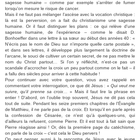
sagesse humaine – comme par exemple s'arrêter de fumer
lorsqu'on mesure le risque de cancer.
Mais il ne faut pas mélanger l'ascèse avec la vocation christique :
là est la perversion, on a fait du christianisme une sagesse
humaine. Or il faut distinguer les plans : ce qui relève d'une
sagesse humaine, de l'expérience – comme le disait D.
Bonhoeffer dans une lettre à sa sœur au début des années 40 : «
N'écris pas le nom de Dieu sur n'importe quelle carte postale »,
et dans ses lettres, il développe plus largement la doctrine de
l'arcane, le souci de cultiver un certain secret, de ne pas mettre le
nom du Christ partout… Si l'on y réfléchit, n'est-ce pas un
scandale d'accrocher la croix un peu partout comme on le fait – il
a fallu des siècles pour arriver à cette habitude !
Pour continuer avec votre question, vous avez rappelé en
commentant votre interrogation, ce que dit Jésus : «
Qui veut me
suivre, qu'il prenne sa croix
… » Mais il faut lire la phrase en
entier ! D'abord, on l'oublie trop souvent, Jésus ne dit pas cela
tout de suite. Pendant les seize premiers chapitres de l'Évangile
de Matthieu, il ne parle pas de la croix. Et lorsqu'il en parle après
la confession de Césarée, ce n'est qu'à quelques-uns, qui
d'ailleurs la refusent, comme Pierre. Et il est tout à fait sain que
Pierre réagisse ainsi ! Or, dès la première page du catéchisme,
on parle de la croix – c'est cela le Dieu pervers !
On peut penser aussi à la rencontre de Jésus avec le jeune