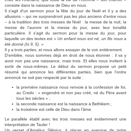
consiste dans la naissance de Dieu en nous.
Il s'agit d'un sermon pour la fête du jour de Noël et il y a des
allusions – qui ne surprendront pas les plus anciens d'entre nous
– à la tradition des trois messes de Noël : la messe de la nuit, la
messe de l'aurore et la messe du jour, avec leur tonalité
particulière. Il s'agit du sermon pour la messe du jour, pour
laquelle un des textes est «
Un enfant nous est né, un fils nous a
été donné (Is 9, 5).
»
Il y a trois parties, et nous allons essayer de le voir entièrement.
D'emblée, nous sommes déjà en droit de nous étonner : il va y
avoir non pas une naissance, mais trois. Et elles nous invitent à
sortir de nous-mêmes. Le début du sermon propose un petit
résumé qui annonce les différentes parties, bien que l'ordre
annoncé ne soit pas respecté par la suite :
la première naissance nous renvoie à la confession de foi,
au Credo : « engendré et non pas créé, né du Père avant
tous les siècles » ;
la seconde naissance est la naissance à Bethléem ;
la troisième est celle de Dieu dans l'âme.
Le parallèle établi avec les trois messes est évidemment une
interprétation de Tauler !
Un verset d'Angélus Silésius, à placer en exergue de notre