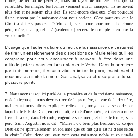
(mine) de fer où ne pénètre jamais un rayon de lumière ; dès que la
sensibilité, les images, les formes viennent à leur manquer, ils ne savent
plus rien et ne sentent plus rien. Ils sont encore chez eux, c’est pourquoi
ils ne sentent pas la naissance dont nous parlons. C’est pour eux que le
Christ a dit ces paroles : “Celui qui, par amour pour moi, abandonne
père, mère, champ, celui-là (seulement) recevra le centuple et en plus la
vie éternelle.”
L'usage que Tauler va faire du récit de la naissance de Jésus est
de tirer un enseignement des dispositions de Marie telles qu'il les
comprend pour nous encourager à nouveau à être dans une
attitude juste si nous voulons enfanter le Verbe. Dans la première
partie du sermon, il nous invitait à imiter le père, maintenant il
nous invite à imiter la mère. Son analyse va être surprenante sur
plusieurs points.
7. Nous avons jusqu'ici parlé de la première et de la troisième naissance,
et de la leçon que nous devons tirer de la première, en vue de la dernière;
maintenant nous allons expliquer celle-ci au, moyen de la seconde par
laquelle le Fils de Dieu, en cette nuit, est né d'une mère, est devenu notre
frère. Il a été, dans l'éternité, engendré sans mère, et dans le temps, sans
père. Saint Augustin nous dit : “Marie a été bien plus heureuse de ce que
Dieu est né spirituellement en son âme que du fait qu'il est né d'elle selon
la chair.” Celui donc qui veut voir cette naissance noble et spirituelle