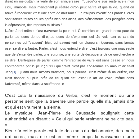
disait en me quittant la veille de son anniversaire : “Jusqu'ici je suis resté rivé à mon
clou, immobile, mais maintenant je réalise qu'on peut naître et que la vie, quand on
arrive à l'accueillir, c'est une sorte de naissance. Je n'ai pas inventé ces paroles, elles
sont sorties toutes seules après bien des aléas, des piétinements, des plongées dans
la dépression, des reprises multiples.”
Naître à soi-même, c'est traverser la peur, oui. Ô combien est grande cette peur de
parler au sens de se dire, au sens de s'exprimer soi. Je vois tant et tant de
personnes qui "causent" bien, qui savent tenir un discours rigoureux sans jamais
oser se dire à l'autre. Parler, c'est nous entendre dire, c'est toujours une nouveauté
que de s'entendre parler, une surprise, une sorte de découverte de ce qui cherche à
se dire. L'entreprise de parler comme l'entreprise de vivre est sans cesse en nous
contrecarrée par la peur ; “Celui qui craint n'est pas consommé en amour” dit saint
Jean
[1]
. Quand nous aimons vraiment, nous parlons, c'est même là un critère, car
c'est donner au plus près de ce qu'on est, c'est un art de vivre, même dans
l'adversité, même dans la souffrance. »
C'est cela la naissance du Verbe, c'est le moment où une
personne sent que la traverse une parole qu'elle n'a jamais dite
et qui est vraiment la sienne.
Le mystique Jean-Pierre de Caussade soulignait cette
authenticité en disant : « Celui qui parle vraiment ne se cite pas.
»
Bien sûr cette parole est faite des mots du dictionnaire, des mots
ordinaires, mais elle est en même temps la naissance d'une