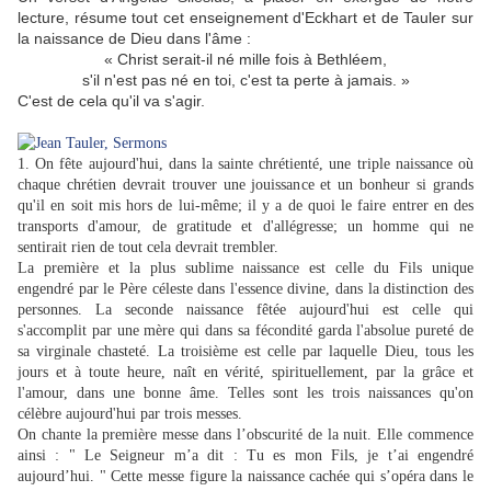
lecture, résume tout cet enseignement d'Eckhart et de Tauler sur
la naissance de Dieu dans l'âme :
« Christ serait-il né mille fois à Bethléem,
s'il n'est pas né en toi, c'est ta perte à jamais. »
C'est de cela qu'il va s'agir.
1. On fête aujourd'hui, dans la sainte chrétienté, une triple naissance où
chaque chrétien devrait trouver une jouissance et un bonheur si grands
qu'il en soit mis hors de lui-même; il y a de quoi le faire entrer en des
transports d'amour, de gratitude et d'allégresse; un homme qui ne
sentirait rien de tout cela devrait trembler.
La première et la plus sublime naissance est celle du Fils unique
engendré par le Père céleste dans l'essence divine, dans la distinction des
personnes. La seconde naissance fêtée aujourd'hui est celle qui
s'accomplit par une mère qui dans sa fécondité garda l'absolue pureté de
sa virginale chasteté. La troisième est celle par laquelle Dieu, tous les
jours et à toute heure, naît en vérité, spirituellement, par la grâce et
l'amour, dans une bonne âme. Telles sont les trois naissances qu'on
célèbre aujourd'hui par trois messes.
On chante la première messe dans l’obscurité de la nuit. Elle commence
ainsi : " Le Seigneur m’a dit : Tu es mon Fils, je t’ai engendré
aujourd’hui. " Cette messe figure la naissance cachée qui s’opéra dans le