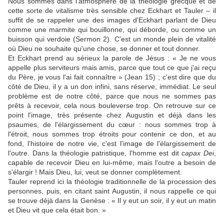
Nous sommes dans l'atmosphère de la théologie grecque et de
cette sorte de vitalisme très sensible chez Eckhart et Tauler – il
suffit de se rappeler une des images d'Eckhart parlant de Dieu
comme une marmite qui bouillonne, qui déborde, ou comme un
buisson qui verdoie (Sermon 2). C'est un monde plein de vitalité
où Dieu ne souhaite qu'une chose, se donner et tout donner.
Et Eckhart prend au sérieux la parole de Jésus : « Je ne vous
appelle plus serviteurs mais amis, parce que tout ce que j'ai reçu
du Père, je vous l'ai fait connaître » (Jean 15) ; c'est dire que du
côté de Dieu, il y a un don infini, sans réserve, immédiat. Le seul
problème est de notre côté, parce que nous ne sommes pas
prêts à recevoir, cela nous bouleverse trop. On retrouve sur ce
point l'image, très présente chez Augustin et déjà dans les
psaumes, de l'élargissement du cœur : nous sommes trop à
l'étroit, nous sommes trop étroits pour contenir ce don, et au
fond, l'histoire de notre vie, c'est l'image de l'élargissement de
l'outre. Dans la théologie patristique, l'homme est dit
capax Dei
,
capable de recevoir Dieu en lui-même, mais l'outre a besoin de
s'élargir ! Mais Dieu, lui, veut se donner complètement.
Tauler reprend ici la théologie traditionnelle de la procession des
personnes, puis, en citant saint Augustin, il nous rappelle ce qui
se trouve déjà dans la Genèse : « Il y eut un soir, il y eut un matin
et Dieu vit que cela était bon. »