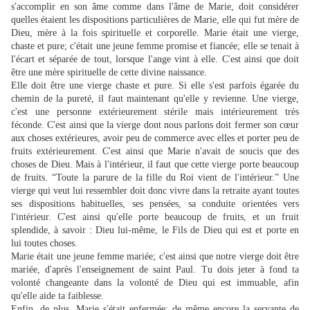
s'accomplir en son âme comme dans l'âme de Marie, doit considérer
quelles étaient les dispositions particulières de Marie, elle qui fut mère de
Dieu, mère à la fois spirituelle et corporelle. Marie était une vierge,
chaste et pure; c'était une jeune femme promise et fiancée; elle se tenait à
l'écart et séparée de tout, lorsque l'ange vint à elle. C'est ainsi que doit
être une mère spirituelle de cette divine naissance.
Elle doit être une vierge chaste et pure. Si elle s'est parfois égarée du
chemin de la pureté, il faut maintenant qu'elle y revienne. Une vierge,
c'est une personne extérieurement stérile mais intérieurement très
féconde. C'est ainsi que la vierge dont nous parlons doit fermer son cœur
aux choses extérieures, avoir peu de commerce avec elles et porter peu de
fruits extérieurement. C'est ainsi que Marie n'avait de soucis que des
choses de Dieu. Mais à l'intérieur, il faut que cette vierge porte beaucoup
de fruits. “Toute la parure de la fille du Roi vient de l'intérieur.” Une
vierge qui veut lui ressembler doit donc vivre dans la retraite ayant toutes
ses dispositions habituelles, ses pensées, sa conduite orientées vers
l'intérieur. C'est ainsi qu'elle porte beaucoup de fruits, et un fruit
splendide, à savoir : Dieu lui-même, le Fils de Dieu qui est et porte en
lui toutes choses.
Marie était une jeune femme mariée; c'est ainsi que notre vierge doit être
mariée, d'après l'enseignement de saint Paul. Tu dois jeter à fond ta
volonté changeante dans la volonté de Dieu qui est immuable, afin
qu'elle aide ta faiblesse.
Enfin, de plus, Marie s'était enfermée; de même encore la servante de