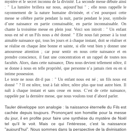
mystère et le secret inconnu de la divinité. La seconde messe débute ainsi
: " La lumière brillera sur nous, aujourd’hui " ; elle nous rappelle le
rayonnement de la nature humaine divinisée, et c’est pourquoi cette
messe se célèbre partie pendant la nuit, partie pendant le jour, symbole
d’une naissance en partie connaissable, en partie inconnaissable. On
chante la troisième messe en plein jour. Voici son introït : " Un enfant
nous est né et un Fils nous a été donné. " Elle nous fait penser à la tout
aimable naissance qui, tous les jours et à chaque instant, doit se réaliser et
se réalise en chaque âme bonne et sainte, si elle veut bien y donner une
amoureuse attention ; car pour sentir en nous cette naissance et en
prendre conscience, il faut une concentration et un rappel de toutes nos
facultés. Alors, dans cette naissance, Dieu nous devient tellement nôtre, il
se donne à nous en telle propriété, que personne n’a jamais rien eu en si
intime possession.
Le texte ne nous dit-il pas : " Un enfant nous est né ; un fils nous est
donné " ? Il est nôtre, tout à fait nôtre, nôtre plus que tout autre bien. Il
naît à chaque instant et sans cesse en nous. C’est de cette naissance,
rappelée par la dernière messe, que nous voulons tout d’abord parler.
Tauler développe son analogie : la naissance éternelle du Fils est
cachée depuis toujours. Prononçant son homélie pour la messe
du jour, il en profite pour faire une synthèse du mystère de Noël
tel qu'il le voit. Mais ce qui l'intéresse, c'est la naissance
"aujourd'hui". Nous sommes dans la perspective de la divinisation