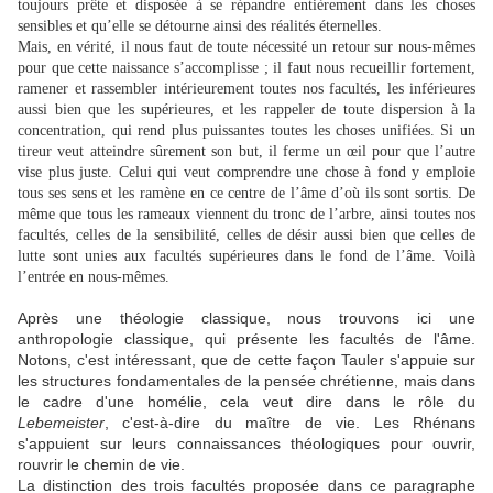
toujours prête et disposée à se répandre entièrement dans les choses
sensibles et qu’elle se détourne ainsi des réalités éternelles.
Mais, en vérité, il nous faut de toute nécessité un retour sur nous-mêmes
pour que cette naissance s’accomplisse ; il faut nous recueillir fortement,
ramener et rassembler intérieurement toutes nos facultés, les inférieures
aussi bien que les supérieures, et les rappeler de toute dispersion à la
concentration, qui rend plus puissantes toutes les choses unifiées. Si un
tireur veut atteindre sûrement son but, il ferme un œil pour que l’autre
vise plus juste. Celui qui veut comprendre une chose à fond y emploie
tous ses sens et les ramène en ce centre de l’âme d’où ils sont sortis. De
même que tous les rameaux viennent du tronc de l’arbre, ainsi toutes nos
facultés, celles de la sensibilité, celles de désir aussi bien que celles de
lutte sont unies aux facultés supérieures dans le fond de l’âme. Voilà
l’entrée en nous-mêmes.
Après une théologie classique, nous trouvons ici une
anthropologie classique, qui présente les facultés de l'âme.
Notons, c'est intéressant, que de cette façon Tauler s'appuie sur
les structures fondamentales de la pensée chrétienne, mais dans
le cadre d'une homélie, cela veut dire dans le rôle du
Lebemeister
, c'est-à-dire du maître de vie. Les Rhénans
s'appuient sur leurs connaissances théologiques pour ouvrir,
rouvrir le chemin de vie.
La distinction des trois facultés proposée dans ce paragraphe