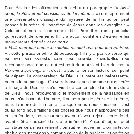
Pour éclairer les affirmations du début du paragraphe («
Ainsi
donc, le Père prend conscience de lui-même…
») qui reprennent
une présentation classique du mystère de la Trinité, on peut
penser à la scène du baptême de Jésus dans les évangiles : «
Celui-ci est mon fils bien-aimé » dit le Père. Il ne renie pas celui
qui est sorti de lui-même. Il n'y a aucun conflit en Dieu entre les
mouvements d'entrée et de sortie.
«
Voilà pourquoi toutes les sorties ne sont que pour des rentrées
» : cette phrase anodine dit beaucoup ! il n'y a pas de sortie qui
ne soit pas tournée vers une rentrée, c'est-à-dire une
reconnaissance que ce qui est sorti de moi vient bien de moi. «
Revenir à son origine
», c'est ne pas renier son histoire, son point
de départ. La comparaison de Dieu à la mère est intéressante,
notons-la au passage. On va retrouver dans l'homme qui est créé
à l'image de Dieu, ce qu'on vient de contempler dans le mystère
de Dieu : nous retrouvons ici le mouvement de la naissance en
nous ; s'agissant de l'homme, il ne sera pas le père de lui-même,
mais la mère de lui-même. Lorsque nous nous épuisons, c'est
qu'au fond nous faisons des choses que nous n'approuvons pas
en profondeur, nous sortons avant d'avoir rejoint notre fond,
avant d'être enraciné dans une intériorité. Aujourd'hui, on peut
constater cela massivement : on suit le mouvement, on imite, on
obéit à des incitations y compris celles de la publicité, et après on