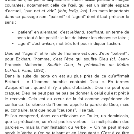
courantes, notamment celle de l'œil, qui est un simple espace
d'accueil, “pur, net et vide” (
lehr, ledig, los
). Les mots importants
dans ce passage sont "patient" et "agent" dont il faut préciser le
sens :
"patient" en allemand, c'est
leidend
, souffrant, un terme de
sens tout à fait positif : le fait de laisser les choses se faire ;
"agent" c'est
wriken
, mot très fort pour indiquer l'action.
Dieu est "l'agent", et le rôle de l'homme est donc d'être "patient" ;
pour Eckhart, l'homme, c'est l'être qui souffre Dieu (cf. Jean-
François Malherbe,
Souffrir Dieu, la prédication de Maître
Eckhart
, Paris, 1992).
Dans la suite du texte on est au plus près de ce qu'affirmait
Eckhart : « L'homme humble contraint Dieu. » En termes
d'aujourd'hui : quand il n'y a plus d'obstacle, Dieu ne peut que
craquer. Dieu ne peut pas ne pas se donner à celui qui est prêt à
le recevoir. Cela est au cœur de la foi comme expérience de
confiance. Le silence de l'homme appelle la parole de Dieu, mais
au contraire, tant que nous "causons", Il se tait.
Et l'on comprend, dans ces réflexions de Tauler, un dominicain,
que la prédication, ce n'est pas les verbes – la multiplication des
paroles –, mais la manifestation du Verbe : « On ne peut mieux
servir le Verbe qu'en se taisant et en l'écoutant.» C'est à ce titre