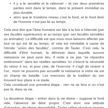
il y a le sensible et le rationnel – et ces deux premières
parties sont dans le temps, dans le présent immédiat ou
plus durable,
alors que le troisième niveau c'est le fond, et le fond divin
de l'homme n'est pas lié au temps.
Cela veut dire que l'âme humaine est liée à la fois à l'éternité (
par
ses facultés supérieures
) et au temps (
par ses facultés sensibles
ou animales
). La difficulté est que nous nous laissons affecter par
tout ce qui est lié au temps, et cela est inévitable à cause de
l'étroite “union des facultés”, comme dit Tauler. C'est cela, la
difficulté d'être humain, la détresse dans laquelle aucune
naissance ne peut avoir lieu. Il reste à ne pas “se répandre
entièrement” dans les réalités sensibles. Ici s'inscrit la nécessité
du retour à soi, et pour cela, de l'exercice. Il s'agit de revenir à
l'un ; nous ne pouvons pas accueillir la naissance si notre vie est
un champ de bataille. Les exercices de la tradition du zen
trouvent leur place à ce stade.
Cela constituait une première étape : rien ne se fera si on n'est
pas là, dans sa vie.
La deuxième étape – entrer dans la vie divine – suppose le fond
vide, l'absence de désir propre. C'est donc une attitude
d'abandon, de pleine disponibilité. Tauler utilise plusieurs images