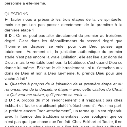
personne à elle-même.
QUESTIONS.
► Tauler nous a présenté les trois étapes de la vie spirituelle,
mais ne peut-on pas passer directement de la première à la
dernière étape ?
B D :
On ne peut pas aller directement du premier au troisième
degré. C'est dans les dépouillements du second degré que
l'homme se dispose, se vide, pour que Dieu puisse agir
totalement. Autrement dit, la jubilation authentique du premier
stade n'est pas encore la vraie jubilation, elle est liée aux dons de
Dieu ; mais le véritable bonheur, la béatitude, c'est quand Dieu se
donne lui-même. Eckhart le dit brutalement : si tu t'attaches aux
dons de Dieu et non à Dieu lui-même, tu prends Dieu pour une
vache à lait !
►
Question à propos de la jubilation de la première étape et du
renoncement de la deuxième étape – avec cette citation du Christ
: « Qui veut me suivre, qu'il prenne sa croix. »
B D :
À propos du mot "renoncement" : il n'apparaît pas chez
Eckhart et Tauler qui utilisent plutôt "détachement". Pour ma part,
je préfère encore "non-attachement", un terme qui s'est répandu
avec l'influence des traditions orientales, pour souligner que ce
n'est pas quelque chose que l'on fait. Chez Eckhart et Tauler, il ne
s'agit pas de quelque chose que l'on fait, c'est un état de liberté.