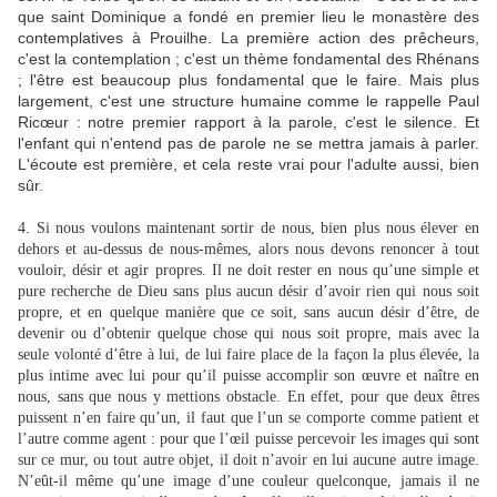
que saint Dominique a fondé en premier lieu le monastère des
contemplatives à Prouilhe. La première action des prêcheurs,
c'est la contemplation ; c'est un thème fondamental des Rhénans
; l'être est beaucoup plus fondamental que le faire. Mais plus
largement, c'est une structure humaine comme le rappelle Paul
Ricœur : notre premier rapport à la parole, c'est le silence. Et
l'enfant qui n'entend pas de parole ne se mettra jamais à parler.
L'écoute est première, et cela reste vrai pour l'adulte aussi, bien
sûr.
4. Si nous voulons maintenant sortir de nous, bien plus nous élever en
dehors et au-dessus de nous-mêmes, alors nous devons renoncer à tout
vouloir, désir et agir propres. Il ne doit rester en nous qu’une simple et
pure recherche de Dieu sans plus aucun désir d’avoir rien qui nous soit
propre, et en quelque manière que ce soit, sans aucun désir d’être, de
devenir ou d’obtenir quelque chose qui nous soit propre, mais avec la
seule volonté d’être à lui, de lui faire place de la façon la plus élevée, la
plus intime avec lui pour qu’il puisse accomplir son œuvre et naître en
nous, sans que nous y mettions obstacle. En effet, pour que deux êtres
puissent n’en faire qu’un, il faut que l’un se comporte comme patient et
l’autre comme agent : pour que l’œil puisse percevoir les images qui sont
sur ce mur, ou tout autre objet, il doit n’avoir en lui aucune autre image.
N’eût-il même qu’une image d’une couleur quelconque, jamais il ne