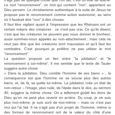
Le mot "renoncement", un mot qui contient "non", appartient au
Dieu pervers. Le christianisme authentique à la suite de Jésus ne
propose pas le renoncement comme action autonome, au sens
où il faudrait dire "non" à des choses.
Il faut être vigilant quant à l'impression que les Rhénans ont un
certain mépris des créatures : ce n'est pas vrai. Ce qu'ils disent,
c'est que les créatures ne peuvent pas nous donner le bonheur,
aussi sommes-nous appelés au non-attachement ; mais cela ne
veut pas dire que les créatures sont mauvaises et qu'il faut les
combattre. C'est pourquoi je préfère ne pas utiliser le mot
"renoncement".
La question propose un lien entre "la jubilation" et "le
renoncement à soi-même". Il me semble que le texte de Tauler
suggère autre chose.
« Dans la jubilation, Dieu comble l'homme de ses biens » ; la
conséquence est que l'homme ne se soucie plus des autres
biens, et, de là, se quitte lui-même. La jubilation crée un état de
non-retour – l'image, plus rude, de l'épée dans le dos, au sermon
40, suggère la même chose. On a tellement goûté les dons de
Dieu qu'on ne peut plus revenir en arrière. Du coup, je ne suis
plus moi-même, je suis sorti de moi-même – mais ce n'est pas
moi qui l'ai fait. Il ne s'agit pas d'un projet de l'homme, même si
des formes de renoncement ont de la valeur du côté d'une