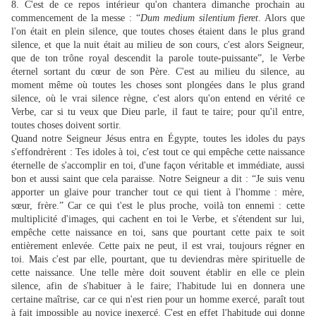
8. C'est de ce repos intérieur qu'on chantera dimanche prochain au
commencement de la messe : “
Dum medium silentium fieret
. Alors que
l'on était en plein silence, que toutes choses étaient dans le plus grand
silence, et que la nuit était au milieu de son cours, c'est alors Seigneur,
que de ton trône royal descendit la parole toute-puissante”, le Verbe
éternel sortant du cœur de son Père. C'est au milieu du silence, au
moment même où toutes les choses sont plongées dans le plus grand
silence, où le vrai silence règne, c'est alors qu'on entend en vérité ce
Verbe, car si tu veux que Dieu parle, il faut te taire; pour qu'il entre,
toutes choses doivent sortir.
Quand notre Seigneur Jésus entra en Égypte, toutes les idoles du pays
s'effondrèrent : Tes idoles à toi, c'est tout ce qui empêche cette naissance
éternelle de s'accomplir en toi, d'une façon véritable et immédiate, aussi
bon et aussi saint que cela paraisse. Notre Seigneur a dit : “Je suis venu
apporter un glaive pour trancher tout ce qui tient à l'homme : mère,
sœur, frère.” Car ce qui t'est le plus proche, voilà ton ennemi : cette
multiplicité d'images, qui cachent en toi le Verbe, et s'étendent sur lui,
empêche cette naissance en toi, sans que pourtant cette paix te soit
entièrement enlevée. Cette paix ne peut, il est vrai, toujours régner en
toi. Mais c'est par elle, pourtant, que tu deviendras mère spirituelle de
cette naissance. Une telle mère doit souvent établir en elle ce plein
silence, afin de s'habituer à le faire; l'habitude lui en donnera une
certaine maîtrise, car ce qui n'est rien pour un homme exercé, paraît tout
à fait impossible au novice inexercé. C'est en effet l'habitude qui donne