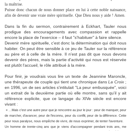
la maîtrise.
Puisse donc chacun de nous donner place en lui à cette noble naissance,
afin de devenir une vraie mère spirituelle. Que Dieu nous y aide ! Amen.
Dans la fin du sermon, contrairement à Eckhart, Tauler nous
prodigue des encouragements avec compassion et rappelle
encore la place de l'exercice – il faut "s'habituer" à faire silence.
Devenir mère spirituelle, c'est donc la détermination qui doit nous
habiter. On peut être sensible à ce jeu de Tauler sur la référence
au père et à celle de la mère. Il n'est pas dit que nous devons
devenir des pères, mais la partie d'activité qui nous est réservée
est plutôt l'accueil, le rôle attribué à la mère.
Pour finir, je voudrais vous lire un texte de Jeannine Maroncle,
une thérapeute de couple qui tient une chronique dans
La Croix
;
en 1996, un de ses articles s'intitulait "La peur embusquée", voici
un extrait de la deuxième partie où elle montre, sans qu'il y ait
référence explicite, que ce langage du XIVe siècle est encore
vivant :
« …Mais c'est une autre peur que je rencontre au jour le jour : peur de manquer, peur
de marcher, d'avancer, peur de l'inconnu, peur du conflit, peur de la différence. Cette
peur nous paralyse, nous empêche de vivre, de nous exprimer, de tenter l'aventure.
Un homme de trente-cinq ans que je viens d'accompagner pendant trois ans, me