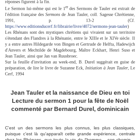
réponses figurent à la fin.
er
Le Sermon lui-même qui est le 1
des Sermons de Tauler est extrait de
l'édition française des
Sermons
de Jean Tauler, coll. Sagesse Chrétienne,
1991, p. 13-2 (Cf.
https://www.editionsducerf.fr/librairie/livre/4072/sermons-jean-tauler
)
Les Rhénans sont des mystiques chrétiens qui vivaient sur un territoire
s'étendant des Flandres à la Rhénanie, entre le XIIIe et le XIVe siècle. Il
y a entre autres Hildegarde von Bingen et Gertrude de Helfta, Hadewijch
d'Anvers et Mechtilde de Magdebourg, Maître Eckhart, Henri Suso et
Jean Tauler, ainsi que Jan van Ruusbroec.
Sur la feuille d'invitation au week-end, B. Durel suggérait en guise de
préparation, de lire le livre de Suzanne Eck,
Initiation à Jean Tauler
, Le
Cerf, 1994
Jean Tauler et la naissance de Dieu en toi
Lecture du sermon 1 pour la fête de Noël
commenté par Bernard Durel, dominicain
C'est un des sermons les plus connus, les plus classiques,
puisque c'est là qu'apparaît cette grande expérience, centrale
chez les Rhénans, que toute la vie de l'homme – son chemin –