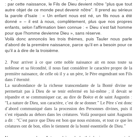
: par cette naissance, le Fils de Dieu devient nôtre “plus que tout
autre objet de ce monde peut devenir nôtre”. Il prend au sérieux
la parole d'Isaïe : « Un enfant nous est né, un fils nous a été
donné » – il est à nous, complètement, plus que nos propres
enfants, selon l'affirmation bien connue : « Dieu s'est fait homme
pour que l'homme devienne Dieu », sans réserve.
Voilà donc annoncés les trois thèmes, puis Tauler nous parle
d'abord de la première naissance, parce qu'il en a besoin pour ce
qu'il a à dire de la troisième.
2. Pour arriver à ce que cette noble naissance ait en nous toute sa
noblesse et sa fécondité, il nous faut considérer le caractère propre de la
première naissance, de celle où il y a un père, le Père engendrant son Fils
dans l’éternité.
La surabondance de la richesse transcendante de la Bonté divine ne
permettait pas à Dieu de se tenir enfermé en lui-même ; il devait se
répandre et se communiquer car, au dire de Boëce et de saint Augustin :
“La nature de Dieu, son caractère, c’est de se donner.” Le Père s’est donc
d’abord communiqué dans la procession des Personnes divines, puis il
s’est répandu au dehors dans les créatures. Voilà pourquoi saint Augustin
a dit : “C’est parce que Dieu est bon que nous existons, et tout ce que les
créatures ont de bon, elles le tiennent de la bonté essentielle de Dieu.”