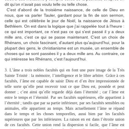
dit qu'on n'avait pas voulu telle ou telle chose.
C'est d'abord de la troisième naissance, de celle de Dieu en
nous, que va parler Tauler, gardant pour la fin de son sermon,
celle qui est célébrée le jour de Noël, la naissance de Jésus à
Bethléem. On est dans la logique que j'ai rappelée tout à l'heure :
ce qui est important, ce n'est pas ce qui s'est passé il y a deux
mille ans, c'est ce qui se passe maintenant. C'est un choix de
Rhénans, un choix fascinant, d'autant plus qu'aujourd'hui, pour la
plupart des gens, le christianisme est un musée, un ensemble de
choses qui se sont passées il y a deux mille ans. Au contraire, ce
qui intéresse les Rhénans, c'est l'aujourd'hui.
3. L’âme a trois nobles facultés qui en font une pure image de la Très
Sainte Trinité : la mémoire, l’intelligence et le libre arbitre. Grâce à ces
facultés, l’âme est capable de saisir Dieu et d’en être impressionnée de
telle sorte qu’elle peut recevoir tout ce que Dieu est, possède et peut
donner ; c’est ainsi qu’elle regarde déjà dans l’éternité ; car l’âme est
entre le temps et l’éternité. Par ses facultés supérieures, elle appartient à
l’éternité ; tandis que par sa partie inférieure, par ses facultés sensibles ou
animales, elle appartient au temps. Mais actuellement l’âme se répand
dans le temps et les choses temporelles, aussi bien par les facultés
supérieures que par les inférieures. La raison en est dans l’étroite union
de ces facultés. Cette union rend la dispersion si facile, que l’âme est