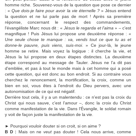
homme riche. Souvenez-vous de la question que pose ce dernier
: «
Que dois-je faire pour avoir la vie éternelle ?
» Jésus entend
la question et ne lui parle pas de mort ! Après sa première
réponse, concernant le respect des commandements,
l'évangéliste Marc nous dit : «
Jésus le regarda et l'aima
» – c'est
magnifique ! Puis Jésus lui propose une deuxième réponse : «
Une seule chose te manque : va, vends tout ce que tu as et
donne-le pauvre, puis viens, suis-moi
. » Ce jour-là, le jeune
homme se retire. Mais voyez la logique : il cherche la vie, et
Jésus la lui propose en deux étapes distinctes. La deuxième
étape correspond au message de Tauler. Jésus ne l'a dit pas
d'emblée, et pas à tout le monde mais à cet homme qui a posé
cette question, qui est donc au bon endroit. Si au contraire vous
cherchez le renoncement, la mortification, la croix, comme un
bien en soi, vous êtes à l'endroit du Dieu pervers, avec une
autonomisation de ce qui est négatif.
Derrière tout cela, il y a un malentendu : ce n'est pas la croix du
Christ qui nous sauve, c'est l'amour –, donc la croix du Christ
comme manifestation de la vie. Dans l'Évangile, le soldat romain
y voit de façon juste la manifestation de la vie.
► Pourquoi vouloir douter si on croit, si on aime ?
B D :
Mais on ne
veut
pas douter ! Cela nous arrive, comme