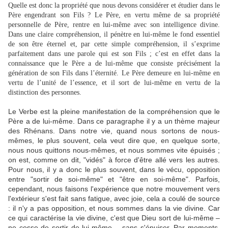
Quelle est donc la propriété que nous devons considérer et étudier dans le
Père engendrant son Fils ? Le Père, en vertu même de sa propriété
personnelle de Père, rentre en lui-même avec son intelligence divine.
Dans une claire compréhension, il pénètre en lui-même le fond essentiel
de son être éternel et, par cette simple compréhension, il s’exprime
parfaitement dans une parole qui est son Fils ; c’est en effet dans la
connaissance que le Père a de lui-même que consiste précisément la
génération de son Fils dans l’éternité. Le Père demeure en lui-même en
vertu de l’unité de l’essence, et il sort de lui-même en vertu de la
distinction des personnes.
Le Verbe est la pleine manifestation de la compréhension que le
Père a de lui-même. Dans ce paragraphe il y a un thème majeur
des Rhénans. Dans notre vie, quand nous sortons de nous-
mêmes, le plus souvent, cela veut dire que, en quelque sorte,
nous nous quittons nous-mêmes, et nous sommes vite épuisés ;
on est, comme on dit, "vidés" à force d'être allé vers les autres.
Pour nous, il y a donc le plus souvent, dans le vécu, opposition
entre "sortir de soi-même" et "être en soi-même". Parfois,
cependant, nous faisons l'expérience que notre mouvement vers
l'extérieur s'est fait sans fatigue, avec joie, cela a coulé de source
: il n'y a pas opposition, et nous sommes dans la vie divine. Car
ce qui caractérise la vie divine, c'est que Dieu sort de lui-même –
ne cesse de sortir de lui-même – sans s'épuiser. Par moments,