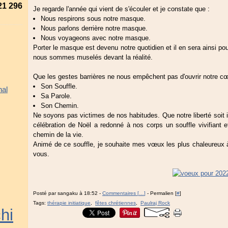
21 296
Je regarde l'année qui vient de s'écouler et je constate que :
Nous respirons sous notre masque.
Nous parlons derrière notre masque.
Nous voyageons avec notre masque.
Porter le masque est devenu notre quotidien et il en sera ainsi pou
nous sommes muselés devant la réalité.
Que les gestes barrières ne nous empêchent pas d'ouvrir notre c
Son Souffle.
hal
Sa Parole.
Son Chemin.
Ne soyons pas victimes de nos habitudes. Que notre liberté soit i
célébration de Noël a redonné à nos corps un souffle vivifiant 
chemin de la vie.
Animé de ce souffle, je souhaite mes vœux les plus chaleureux 
vous.
Posté par sangaku à 18:52 -
Commentaires [
…
]
- Permalien [
#
]
Tags:
thérapie initiatique
,
fêtes chrétiennes
,
Paulraj Rock
hi