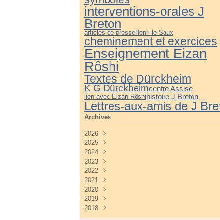
interventions-orales J
Breton
articles de presse
Henri le Saux
cheminement et exercices
Enseignement Eizan
Rôshi
Textes de Dürckheim
K G Dürckheim
centre Assise
histoire J Breton
lien avec Eizan Rôshi
Lettres-aux-amis de J Bre
Archives
2026
2025
Juillet
(3)
2024
Juin
Décembre
(4)
(3)
2023
Mai
Novembre
Décembre
(3)
(4)
(3)
2022
Avril
Octobre
Novembre
Décembre
(2)
(3)
(3)
(5)
2021
Mars
Septembre
Octobre
Novembre
Décembre
(3)
(3)
(3)
(4)
(3)
2020
Février
Août
Septembre
Octobre
Novembre
Décembre
(2)
(2)
(4)
(4)
(3)
(3)
2019
Janvier
Juillet
Août
Septembre
Octobre
Novembre
Décembre
(2)
(2)
(3)
(3)
(3)
(5)
(3)
2018
Juin
Juillet
Août
Septembre
Octobre
Novembre
Décembre
(2)
(2)
(3)
(3)
(4)
(4)
(2)
Mai
Juin
Juillet
Août
Septembre
Octobre
Novembre
Décembre
(3)
(2)
(3)
(2)
(4)
(7)
(7)
(2)