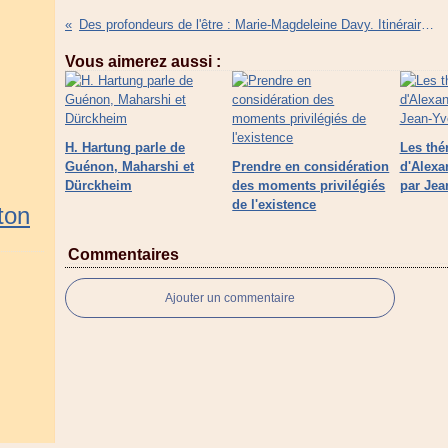
Des profondeurs de l'être : Marie-Magdeleine Davy. Itinéraire d'une philosophe absolue, par Armelle Dutruc
Vous aimerez aussi :
H. Hartung parle de
Les thé
Guénon, Maharshi et
Prendre en considération
d'Alexa
Dürckheim
des moments privilégiés
par Jea
de l'existence
ton
Commentaires
Ajouter un commentaire