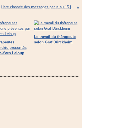
Liste classée des messages parus au 15 janvier 2022 sur les Voies d'Assise
Le travail du thérapeute
rapeutes
selon Graf Dürckheim
ndrie présentés
n-Yves Leloup