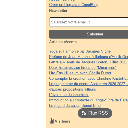
Créer un blog avec CanalBlog
Newsletter
Articles récents
Yoga et Harmonie par Jacques Vigne
Préface de Jean Marchal à Ikébana d'Annik Ge
Lettre aux amis de Jacques Breton, juillet 2011
Deux histoires zen tirées du "Miroir vide"
Lire Etty Hillesum avec Cécilia Dutter
Contempler la création avec Christine Kristof-La
Le programme du centre Assise en 2026-2027, 
d'autres propositions ailleurs
L'évolution du kinomichi
Introduction au contexte du Yoga-Sûtra de Patan
Le regard du cœur, Benoit Billot
Flux RSS
Visiteurs