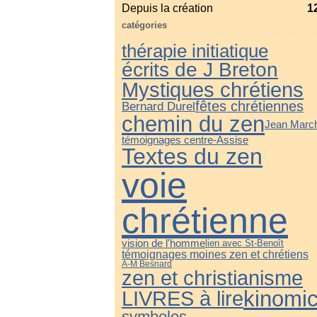
Depuis la création
1
catégories
thérapie initiatique
écrits de J Breton
Mystiques chrétiens
fêtes chrétiennes
Bernard Durel
chemin du zen
Jean Marc
témoignages centre-Assise
Textes du zen
voie
chrétienne
vision de l'homme
lien avec St-Benoît
témoignages moines zen et chrétiens
A-M Besnard
zen et christianisme
kinomic
LIVRES à lire
symboles