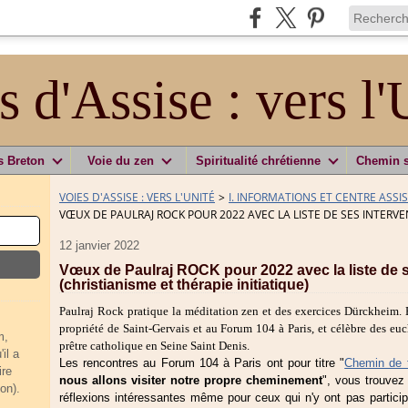
s d'Assise : vers l'
s Breton
Voie du zen
Spiritualité chrétienne
Chemin 
VOIES D'ASSISE : VERS L'UNITÉ
>
I. INFORMATIONS ET CENTRE ASSI
VŒUX DE PAULRAJ ROCK POUR 2022 AVEC LA LISTE DE SES INTERVE
12 janvier 2022
Vœux de Paulraj ROCK pour 2022 avec la liste de s
(christianisme et thérapie initiatique)
Paulraj Rock pratique la méditation zen et des exercices Dürckheim. 
propriété de Saint-Gervais et au Forum 104 à Paris, et célèbre des eucha
m,
prêtre catholique en Seine Saint Denis.
il a
Les rencontres au Forum 104 à Paris ont pour titre "
Chemin de t
ire
nous allons visiter notre propre cheminement
", vous trouvez
on).
réflexions intéressantes même pour ceux qui n'y ont pas partici