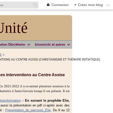
Connexion
+
Créer mon blog
Unité
selon Dürckheim
kinomichi et autres
SE
>
NTIONS AU CENTRE ASSISE (CHRISTIANISME ET THÉRAPIE INITIATIQUE)
es interventions au Centre Assise
En 2021-2022 il a co-animé plusieurs sessions à la
risties à Saint-Gervais lorsqu’il est présent. Il est
ransformation
–
En suivant le prophète Elie,
 aussi la présentation en pdf ci-après avec des
pé :
Presentation_du_parcours_Elie
. Du 9 au 12