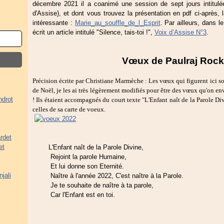
décembre 2021 il a coanimé une session de sept jours intitul
d'Assise), et dont vous trouvez la présentation en pdf ci-après, 
intéressante :
Marie_au_souffle_de_l_Esprit
. Par ailleurs, dans l
écrit un article intitulé "Silence, tais-toi !",
Voix d’Assise N°3
.
Vœux de Paulraj Rock
Précision écrite par
Christiane Marmèche
: Les vœux qui figurent ici so
de Noël, je les ai très légèrement modifiés pour être des vœux qu'on env
ndrot
! Ils étaient accompagnés du court texte "L'Enfant naît de la Parole D
celles de sa carte de voeux.
rdet
et
L'Enfant naît de la Parole Divine,
Rejoint la parole Humaine,
Et lui donne son Eternité.
jali
Naître à l'année 2022, C'est naître à la Parole.
Je te souhaite de naître à ta parole,
Car l'Enfant est en toi.