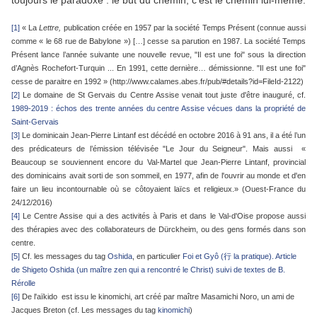
toujours le paradoxe : le but du chemin, c’est le chemin lui-même.
[1]
« La
Lettre,
publication créée en 1957 par la société Temps Présent (connue aussi
comme « le 68 rue de Babylone ») […] cesse sa parution en 1987. La société Temps
Présent lance l’année suivante une nouvelle revue, "Il est une foi" sous la direction
d’Agnès Rochefort-Turquin ... En 1991, cette dernière… démissionne. "Il est une foi"
cesse de paraitre en 1992 » (http://www.calames.abes.fr/pub/#details?id=FileId-2122)
[2]
Le domaine de St Gervais du Centre Assise venait tout juste d'être inauguré, cf.
1989-2019 : échos des trente années du centre Assise vécues dans la propriété de
Saint-Gervais
[3]
Le dominicain Jean-Pierre Lintanf est décédé en octobre 2016 à 91 ans, il a été l’un
des prédicateurs de l’émission télévisée "Le Jour du Seigneur". Mais aussi «
Beaucoup se souviennent encore du Val-Martel que Jean-Pierre Lintanf, provincial
des dominicains avait sorti de son sommeil, en 1977, afin de l'ouvrir au monde et d'en
faire un lieu incontournable où se côtoyaient laïcs et religieux.» (Ouest-France du
24/12/2016)
[4]
Le Centre Assise qui a des activités à Paris et dans le Val-d'Oise propose aussi
des thérapies avec des collaborateurs de Dürckheim, ou des gens formés dans son
centre.
[5]
Cf. les messages du tag
Oshida
, en particulier
Foi et Gyô (行 la pratique). Article
de Shigeto Oshida (un maître zen qui a rencontré le Christ) suivi de textes de B.
Rérolle
[6]
De l'aïkido est issu le kinomichi, art créé par maître Masamichi Noro, un ami de
Jacques Breton (cf. Les messages du tag
kinomichi
)