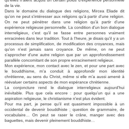
qu'elles n'aient acquis un certain poids d'expérience personnelle
de la vie.
Dans le domaine du dialogue des religions, Mircea Eliade dit
qu'on ne peut s'intéresser aux religions qu'à partir d'une religion.
On ne peut pénétrer dans une religion qu'à partir d'une
expérience religieuse personnelle. La condition d'un bon dialogue
interreligieux, c'est qu'il se fasse entre personnes vraiment
enracinées dans leur tradition. Tout à l'heure, je disais qu'il y a un
processus de simplification, de modification des croyances, mais
qu'on n'est jamais sans croyance. De même, on ne peut
s'approcher d'une autre religion que par un approfondissement
parallèle concomitant de son propre enracinement religieux.
Mon expérience, mon contact avec le zen, et pour une part avec
le bouddhisme, m'a conduit à approfondir mon identité
chrétienne, au sens du Christ, même si elle m'a aussi amené à
réévaluer certains aspects de mon espérance chrétienne.
La conjoncture rend le dialogue interreligieux aujourd'hui
inévitable. Plus que cela encore : pour quelqu'un qui a une
aspiration religieuse, le christianisme n'est plus évident.
Pour ma part, je pense qu'il est quasiment impossible à un
occidental de devenir bouddhiste ; question de grammaire, de
vocabulaire… On peut se raser le crâne, manger avec des
baguettes, mais devenir pleinement bouddhiste…