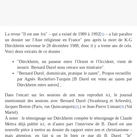
La revue "Il est une foi" – qui a existé de 1989 à 1992
[
– a fait paraître
1]
un dossier sur l'Asie religieuse en France" peu après la mort de K-G
Dürckheim survenue le 28 décembre 1988, donc il y a trente ans de cela.
Voici deux extraits de ce dossier :
"Dürckheim, un passeur entre l'Orient et l'Occident, vient de
mourir. Bernard Durel nous retrace son itinéraire".
"Bernard Durel, dominicain, pratique le zazen", Propos recueillis
par Agnès Rochefort-Turquin [B Durel est venu au zazen par
Dürckheim entre autres] ;
Dans l'encart sur les sessions de zen non reproduit ici, le journal
mentionnait des sessions avec Bernard Durel (Strasbourg et Arbresle),
Jacques Breton (Paris, rue Quincampoix
,) et Jean-Pierre Lintan
(Val
[2]
f
[3]
Martel).
À noter : le témoignage sur Dürckheim compète le témoignage de Claude
Mettra déjà publié ici, et d'autre part l'interview de B. Durel est une
nouvelle pièce à mettre au dossier du rapport entre zen et christianisme –
mais attention, en fait si on lit bien ce que dit B. Durel, "le"