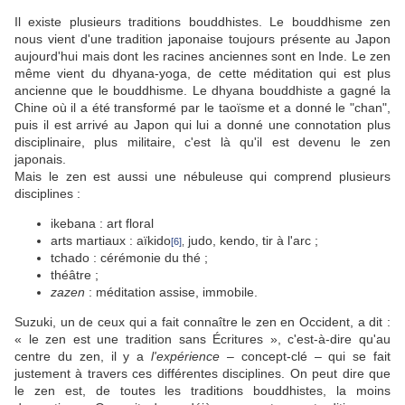
Il existe plusieurs traditions bouddhistes. Le bouddhisme zen
nous vient d'une tradition japonaise toujours présente au Japon
aujourd'hui mais dont les racines anciennes sont en Inde. Le zen
même vient du dhyana-yoga, de cette méditation qui est plus
ancienne que le bouddhisme. Le dhyana bouddhiste a gagné la
Chine où il a été transformé par le taoïsme et a donné le "chan",
puis il est arrivé au Japon qui lui a donné une connotation plus
disciplinaire, plus militaire, c'est là qu'il est devenu le zen
japonais.
Mais le zen est aussi une nébuleuse qui comprend plusieurs
disciplines :
ikebana : art floral
arts martiaux : aïkido
judo, kendo, tir à l'arc ;
[6]
,
tchado : cérémonie du thé ;
théâtre ;
zazen
: méditation assise, immobile.
Suzuki, un de ceux qui a fait connaître le zen en Occident, a dit :
« le zen est une tradition sans Écritures », c'est-à-dire qu'au
centre du zen, il y a
l'expérience
– concept-clé – qui se fait
justement à travers ces différentes disciplines. On peut dire que
le zen est, de toutes les traditions bouddhistes, la moins