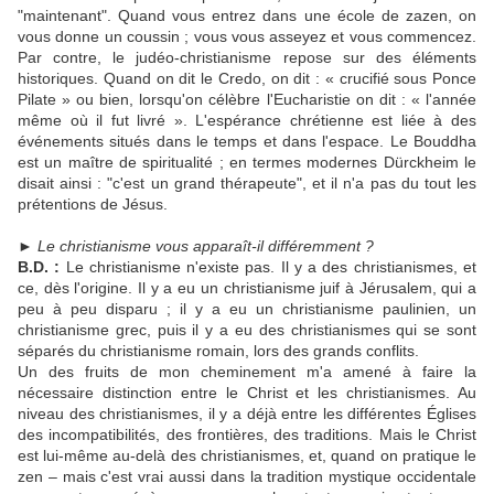
"maintenant". Quand vous entrez dans une école de zazen, on
vous donne un coussin ; vous vous asseyez et vous commencez.
Par contre, le judéo-christianisme repose sur des éléments
historiques. Quand on dit le Credo, on dit : « crucifié sous Ponce
Pilate » ou bien, lorsqu'on célèbre l'Eucharistie on dit : « l'année
même où il fut livré ». L'espérance chrétienne est liée à des
événements situés dans le temps et dans l'espace. Le Bouddha
est un maître de spiritualité ; en termes modernes Dürckheim le
disait ainsi : "c'est un grand thérapeute", et il n'a pas du tout les
prétentions de Jésus.
►
Le christianisme vous apparaît-il différemment ?
B.D. :
Le christianisme n'existe pas. Il y a des christianismes, et
ce, dès l'origine. Il y a eu un christianisme juif à Jérusalem, qui a
peu à peu disparu ; il y a eu un christianisme paulinien, un
christianisme grec, puis il y a eu des christianismes qui se sont
séparés du christianisme romain, lors des grands conflits.
Un des fruits de mon cheminement m'a amené à faire la
nécessaire distinction entre le Christ et les christianismes. Au
niveau des christianismes, il y a déjà entre les différentes Églises
des incompatibilités, des frontières, des traditions. Mais le Christ
est lui-même au-delà des christianismes, et, quand on pratique le
zen – mais c'est vrai aussi dans la tradition mystique occidentale