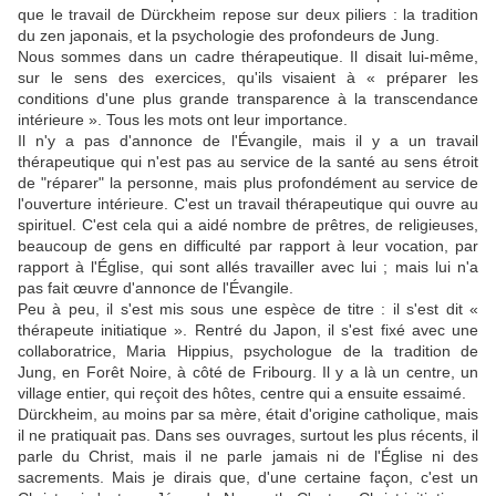
que le travail de Dürckheim repose sur deux piliers : la tradition
du zen japonais, et la psychologie des profondeurs de Jung.
Nous sommes dans un cadre thérapeutique. Il disait lui-même,
sur le sens des exercices, qu'ils visaient à « préparer les
conditions d'une plus grande transparence à la transcendance
intérieure ». Tous les mots ont leur importance.
Il n'y a pas d'annonce de l'Évangile, mais il y a un travail
thérapeutique qui n'est pas au service de la santé au sens étroit
de "réparer" la personne, mais plus profondément au service de
l'ouverture intérieure. C'est un travail thérapeutique qui ouvre au
spirituel. C'est cela qui a aidé nombre de prêtres, de religieuses,
beaucoup de gens en difficulté par rapport à leur vocation, par
rapport à l'Église, qui sont allés travailler avec lui ; mais lui n'a
pas fait œuvre d'annonce de l'Évangile.
Peu à peu, il s'est mis sous une espèce de titre : il s'est dit «
thérapeute initiatique ». Rentré du Japon, il s'est fixé avec une
collaboratrice, Maria Hippius, psychologue de la tradition de
Jung, en Forêt Noire, à côté de Fribourg. Il y a là un centre, un
village entier, qui reçoit des hôtes, centre qui a ensuite essaimé.
Dürckheim, au moins par sa mère, était d'origine catholique, mais
il ne pratiquait pas. Dans ses ouvrages, surtout les plus récents, il
parle du Christ, mais il ne parle jamais ni de l'Église ni des
sacrements. Mais je dirais que, d'une certaine façon, c'est un