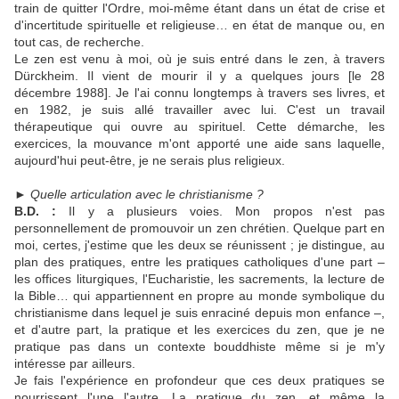
train de quitter l'Ordre, moi-même étant dans un état de crise et
d'incertitude spirituelle et religieuse… en état de manque ou, en
tout cas, de recherche.
Le zen est venu à moi, où je suis entré dans le zen, à travers
Dürckheim. Il vient de mourir il y a quelques jours [le 28
décembre 1988]. Je l'ai connu longtemps à travers ses livres, et
en 1982, je suis allé travailler avec lui. C'est un travail
thérapeutique qui ouvre au spirituel. Cette démarche, les
exercices, la mouvance m'ont apporté une aide sans laquelle,
aujourd'hui peut-être, je ne serais plus religieux.
►
Quelle articulation avec le christianisme ?
B.D. :
Il y a plusieurs voies. Mon propos n'est pas
personnellement de promouvoir un zen chrétien. Quelque part en
moi, certes, j'estime que les deux se réunissent ; je distingue, au
plan des pratiques, entre les pratiques catholiques d'une part –
les offices liturgiques, l'Eucharistie, les sacrements, la lecture de
la Bible… qui appartiennent en propre au monde symbolique du
christianisme dans lequel je suis enraciné depuis mon enfance –,
et d'autre part, la pratique et les exercices du zen, que je ne
pratique pas dans un contexte bouddhiste même si je m'y
intéresse par ailleurs.
Je fais l'expérience en profondeur que ces deux pratiques se
nourrissent l'une l'autre. La pratique du zen, et même la