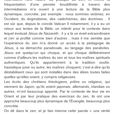
fréquentation d'une pensée bouddhiste à travers des
intermédiaires m'a ouvert à une lecture de la Bible plus
dynamique, concrète, par exemple : nous sommes victimes, en
Occident, du dogmatisme, des catéchismes, des doctrines… Il
est sûr que, depuis le concile Vatican II notamment, il y a eu un
retour aux textes de la Bible, un intérêt pour le contexte dans
lequel évoluait Jésus de Nazareth ; il y a là un éveil extraordinaire
et j'en ai profité comme bien d'autres ; mais il me semble que
l'expérience du zen m'a donné un accès à la pédagogie de
Jésus, à sa démarche paradoxale, au langage des paraboles.
Jésus est quelqu'un qui choque, et qui choque délibérément
comme d'ailleurs les maîtres du zen et tous les maîtres spirituels
authentiques. Qu'ils appartiennent à la tradition soufie,
hassidique juive ou autre, les maîtres choquent, c'est-à-dire qu'ils
déstabilisent ceux qui sont installés dans des idées toutes faites
quelles qu'elles soient, y compris religieuses.
Les écrits des chrétiens théologiens, prêtre ou religieux, qui
viennent du Japon, qu'ils soient japonais, allemands, irlandais ou
autres, m'ont beaucoup apporté. Par le contexte de leur vie en
Orient et par leur pratique des exercices du zen, ils ont une
approche beaucoup plus dynamique de l'Évangile, beaucoup plus
concrète.
On dit dans le zen, et je fais mienne cette parole « une vérité