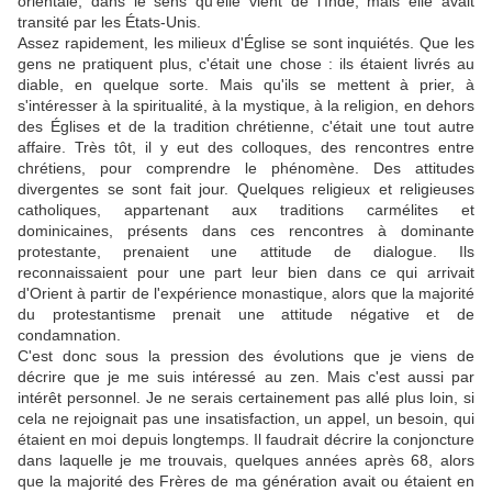
orientale, dans le sens qu'elle vient de l'Inde, mais elle avait
transité par les États-Unis.
Assez rapidement, les milieux d'Église se sont inquiétés. Que les
gens ne pratiquent plus, c'était une chose : ils étaient livrés au
diable, en quelque sorte. Mais qu'ils se mettent à prier, à
s'intéresser à la spiritualité, à la mystique, à la religion, en dehors
des Églises et de la tradition chrétienne, c'était une tout autre
affaire. Très tôt, il y eut des colloques, des rencontres entre
chrétiens, pour comprendre le phénomène. Des attitudes
divergentes se sont fait jour. Quelques religieux et religieuses
catholiques, appartenant aux traditions carmélites et
dominicaines, présents dans ces rencontres à dominante
protestante, prenaient une attitude de dialogue. Ils
reconnaissaient pour une part leur bien dans ce qui arrivait
d'Orient à partir de l'expérience monastique, alors que la majorité
du protestantisme prenait une attitude négative et de
condamnation.
C'est donc sous la pression des évolutions que je viens de
décrire que je me suis intéressé au zen. Mais c'est aussi par
intérêt personnel. Je ne serais certainement pas allé plus loin, si
cela ne rejoignait pas une insatisfaction, un appel, un besoin, qui
étaient en moi depuis longtemps. Il faudrait décrire la conjoncture
dans laquelle je me trouvais, quelques années après 68, alors
que la majorité des Frères de ma génération avait ou étaient en