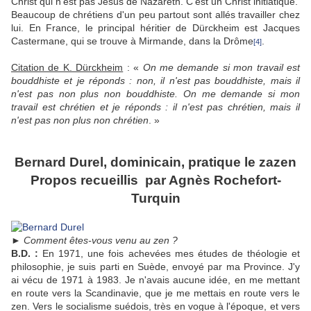
Christ qui n'est pas Jésus de Nazareth. C'est un Christ initiatique.
Beaucoup de chrétiens d'un peu partout sont allés travailler chez
lui. En France, le principal héritier de Dürckheim est Jacques
Castermane, qui se trouve à Mirmande, dans la Drôme
.
[4]
Citation de K. Dürckheim
: «
On me demande si mon travail est
bouddhiste et je réponds : non, il n'est pas bouddhiste, mais il
n'est pas non plus non bouddhiste. On me demande si mon
travail est chrétien et je réponds : il n'est pas chrétien, mais il
n'est pas non plus non chrétien
. »
Bernard Durel, dominicain, pratique le zazen
Propos recueillis par Agnès Rochefort-
Turquin
►
Comment êtes-vous venu au zen ?
B.D. :
En 1971, une fois achevées mes études de théologie et
philosophie, je suis parti en Suède, envoyé par ma Province. J'y
ai vécu de 1971 à 1983. Je n'avais aucune idée, en me mettant
en route vers la Scandinavie, que je me mettais en route vers le
zen. Vers le socialisme suédois, très en vogue à l'époque, et vers