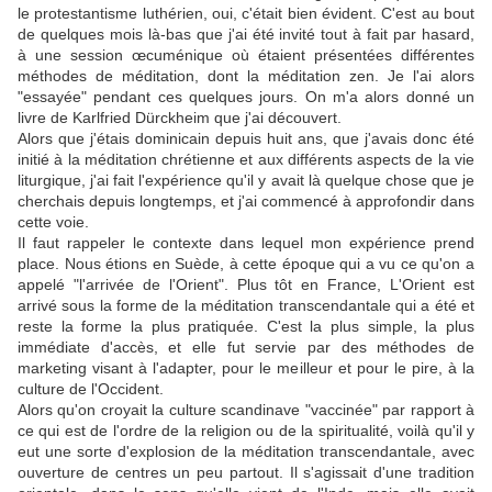
le protestantisme luthérien, oui, c'était bien évident. C'est au bout
de quelques mois là-bas que j'ai été invité tout à fait par hasard,
à une session œcuménique où étaient présentées différentes
méthodes de méditation, dont la méditation zen. Je l'ai alors
"essayée" pendant ces quelques jours. On m'a alors donné un
livre de Karlfried Dürckheim que j'ai découvert.
Alors que j'étais dominicain depuis huit ans, que j'avais donc été
initié à la méditation chrétienne et aux différents aspects de la vie
liturgique, j'ai fait l'expérience qu'il y avait là quelque chose que je
cherchais depuis longtemps, et j'ai commencé à approfondir dans
cette voie.
Il faut rappeler le contexte dans lequel mon expérience prend
place. Nous étions en Suède, à cette époque qui a vu ce qu'on a
appelé "l'arrivée de l'Orient". Plus tôt en France, L'Orient est
arrivé sous la forme de la méditation transcendantale qui a été et
reste la forme la plus pratiquée. C'est la plus simple, la plus
immédiate d'accès, et elle fut servie par des méthodes de
marketing visant à l'adapter, pour le meilleur et pour le pire, à la
culture de l'Occident.
Alors qu'on croyait la culture scandinave "vaccinée" par rapport à
ce qui est de l'ordre de la religion ou de la spiritualité, voilà qu'il y
eut une sorte d'explosion de la méditation transcendantale, avec
ouverture de centres un peu partout. Il s'agissait d'une tradition