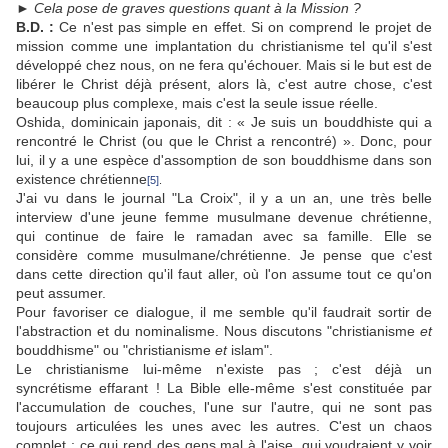
►
Cela pose de graves questions quant à la Mission ?
B.D. :
Ce n'est pas simple en effet. Si on comprend le projet de
mission comme une implantation du christianisme tel qu'il s'est
développé chez nous, on ne fera qu'échouer. Mais si le but est de
libérer le Christ déjà présent, alors là, c'est autre chose, c'est
beaucoup plus complexe, mais c'est la seule issue réelle.
Oshida, dominicain japonais, dit : « Je suis un bouddhiste qui a
rencontré le Christ (ou que le Christ a rencontré) ». Donc, pour
lui, il y a une espèce d'assomption de son bouddhisme dans son
existence chrétienne
[5]
.
J'ai vu dans le journal "La Croix", il y a un an, une très belle
interview d'une jeune femme musulmane devenue chrétienne,
qui continue de faire le ramadan avec sa famille. Elle se
considère comme musulmane/chrétienne. Je pense que c'est
dans cette direction qu'il faut aller, où l'on assume tout ce qu'on
peut assumer.
Pour favoriser ce dialogue, il me semble qu'il faudrait sortir de
l'abstraction et du nominalisme. Nous discutons "christianisme
et
bouddhisme" ou "christianisme
et
islam".
Le christianisme lui-même n'existe pas ; c'est déjà un
syncrétisme effarant ! La Bible elle-même s'est constituée par
l'accumulation de couches, l'une sur l'autre, qui ne sont pas
toujours articulées les unes avec les autres. C'est un chaos
complet ; ce qui rend des gens mal à l'aise, qui voudraient y voir