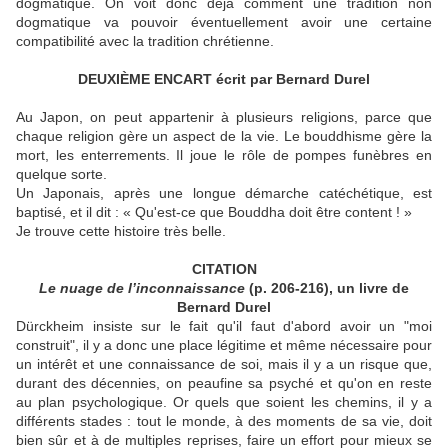
dogmatique. On voit donc déjà comment une tradition non
dogmatique va pouvoir éventuellement avoir une certaine
compatibilité avec la tradition chrétienne.
DEUXIÈME ENCART écrit par Bernard Durel
Au Japon, on peut appartenir à plusieurs religions, parce que
chaque religion gère un aspect de la vie. Le bouddhisme gère la
mort, les enterrements. Il joue le rôle de pompes funèbres en
quelque sorte.
Un Japonais, après une longue démarche catéchétique, est
baptisé, et il dit : « Qu'est-ce que Bouddha doit être content ! »
Je trouve cette histoire très belle.
CITATION
Le nuage de l’inconnaissance
(p. 206-216), un livre de
Bernard Durel
Dürckheim insiste sur le fait qu'il faut d'abord avoir un "moi
construit", il y a donc une place légitime et même nécessaire pour
un intérêt et une connaissance de soi, mais il y a un risque que,
durant des décennies, on peaufine sa psyché et qu'on en reste
au plan psychologique. Or quels que soient les chemins, il y a
différents stades : tout le monde, à des moments de sa vie, doit
bien sûr et à de multiples reprises, faire un effort pour mieux se