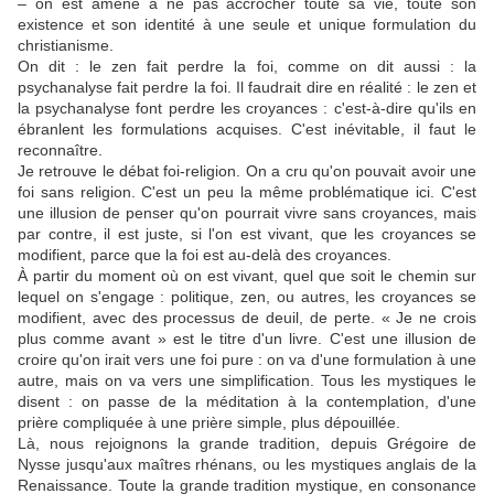
– on est amené à ne pas accrocher toute sa vie, toute son
existence et son identité à une seule et unique formulation du
christianisme.
On dit : le zen fait perdre la foi, comme on dit aussi : la
psychanalyse fait perdre la foi. Il faudrait dire en réalité : le zen et
la psychanalyse font perdre les croyances : c'est-à-dire qu'ils en
ébranlent les formulations acquises. C'est inévitable, il faut le
reconnaître.
Je retrouve le débat foi-religion. On a cru qu'on pouvait avoir une
foi sans religion. C'est un peu la même problématique ici. C'est
une illusion de penser qu'on pourrait vivre sans croyances, mais
par contre, il est juste, si l'on est vivant, que les croyances se
modifient, parce que la foi est au-delà des croyances.
À partir du moment où on est vivant, quel que soit le chemin sur
lequel on s'engage : politique, zen, ou autres, les croyances se
modifient, avec des processus de deuil, de perte. « Je ne crois
plus comme avant » est le titre d'un livre. C'est une illusion de
croire qu'on irait vers une foi pure : on va d'une formulation à une
autre, mais on va vers une simplification. Tous les mystiques le
disent : on passe de la méditation à la contemplation, d'une
prière compliquée à une prière simple, plus dépouillée.
Là, nous rejoignons la grande tradition, depuis Grégoire de
Nysse jusqu'aux maîtres rhénans, ou les mystiques anglais de la
Renaissance. Toute la grande tradition mystique, en consonance