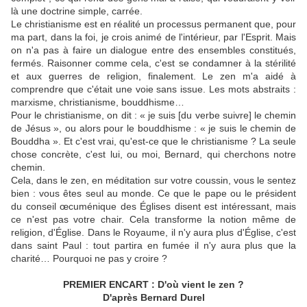
là une doctrine simple, carrée.
Le christianisme est en réalité un processus permanent que, pour
ma part, dans la foi, je crois animé de l'intérieur, par l'Esprit. Mais
on n'a pas à faire un dialogue entre des ensembles constitués,
fermés. Raisonner comme cela, c'est se condamner à la stérilité
et aux guerres de religion, finalement. Le zen m'a aidé à
comprendre que c'était une voie sans issue. Les mots abstraits :
marxisme, christianisme, bouddhisme…
Pour le christianisme, on dit : « je suis [du verbe suivre] le chemin
de Jésus », ou alors pour le bouddhisme : « je suis le chemin de
Bouddha ». Et c'est vrai, qu'est-ce que le christianisme ? La seule
chose concrète, c'est lui, ou moi, Bernard, qui cherchons notre
chemin.
Cela, dans le zen, en méditation sur votre coussin, vous le sentez
bien : vous êtes seul au monde. Ce que le pape ou le président
du conseil œcuménique des Églises disent est intéressant, mais
ce n'est pas votre chair. Cela transforme la notion même de
religion, d'Église. Dans le Royaume, il n'y aura plus d'Église, c'est
dans saint Paul : tout partira en fumée il n'y aura plus que la
charité… Pourquoi ne pas y croire ?
PREMIER ENCART : D'où vient le zen ?
D'après Bernard Durel