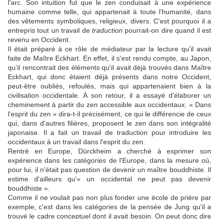
l'arc. Son intuition fut que le zen conduisait à une expérience
humaine comme telle, qui appartenait à toute l'humanité, dans
des vêtements symboliques, religieux, divers. C'est pourquoi il a
entrepris tout un travail de
traduction
pourrait-on dire quand il est
revenu en Occident.
Il était préparé à ce rôle de médiateur par la lecture qu'il avait
faite de Maître Eckhart. En effet, il s'est rendu compte, au Japon,
qu'il rencontrait des éléments qu'il avait déjà trouvés dans Maître
Eckhart, qui donc étaient déjà présents dans notre Occident,
peut-être oubliés, refoulés, mais qui appartenaient bien à la
civilisation occidentale. À son retour, il a essayé d'élaborer un
cheminement à partir du zen accessible aux occidentaux. « Dans
l'esprit du zen » dira-t-il précisément, ce qui le différencie de ceux
qui, dans d'autres filières, proposent le zen dans son intégralité
japonaise. Il a fait un travail de traduction pour introduire les
occidentaux à un travail dans l'esprit du zen.
Rentré en Europe, Dürckheim a cherché à exprimer son
expérience dans les catégories de l'Europe, dans la mesure où,
pour lui, il n'était pas question de devenir un maître bouddhiste. Il
estime d'ailleurs qu'« un occidental ne peut pas devenir
bouddhiste ».
Comme il ne voulait pas non plus fonder une école de prière par
exemple, c'est dans les catégories de la pensée de Jung qu'il a
trouvé le cadre conceptuel dont il avait besoin. On peut donc dire