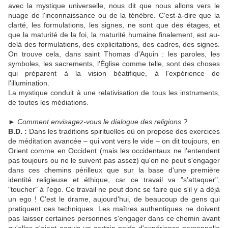
avec la mystique universelle, nous dit que nous allons vers le
nuage de l'inconnaissance ou de la ténèbre. C'est-à-dire que la
clarté, les formulations, les signes, ne sont que des étages, et
que la maturité de la foi, la maturité humaine finalement, est au-
delà des formulations, des explicitations, des cadres, des signes.
On trouve cela, dans saint Thomas d'Aquin : les paroles, les
symboles, les sacrements, l'Église comme telle, sont des choses
qui préparent à la vision béatifique, à l'expérience de
l'illumination.
La mystique conduit à une relativisation de tous les instruments,
de toutes les médiations.
►
Comment envisagez-vous le dialogue des religions ?
B.D. :
Dans les traditions spirituelles où on propose des exercices
de méditation avancée – qui vont vers le vide – on dit toujours, en
Orient comme en Occident (mais les occidentaux ne l'entendent
pas toujours ou ne le suivent pas assez) qu'on ne peut s'engager
dans ces chemins périlleux que sur la base d'une première
identité religieuse et éthique, car ce travail va "s'attaquer",
"toucher" à l'ego. Ce travail ne peut donc se faire que s'il y a déjà
un ego ! C'est le drame, aujourd'hui, de beaucoup de gens qui
pratiquent ces techniques. Les maîtres authentiques ne doivent
pas laisser certaines personnes s'engager dans ce chemin avant